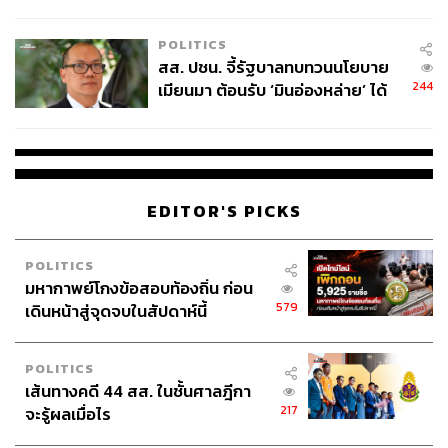
ไทยพลัส’ เฟส 2 รอประเมินความ
เหมาะสม
POLITICS
สส. ปชน. จี้รัฐบาลทบทวนนโยบาย
244
เมียนมา ต้อนรับ ‘มินอ่องหล่าย’ ได้
แค่สัญญาว่างเปล่า
EDITOR'S PICKS
POLITICS
มหากาพย์โกงข้อสอบท้องถิ่น ก่อน
579
เดินหน้าสู่จุดจบในสัปดาห์นี้
POLITICS
เส้นทางคดี 44 สส. ในชั้นศาลฎีกา
217
จะรู้ผลเมื่อไร