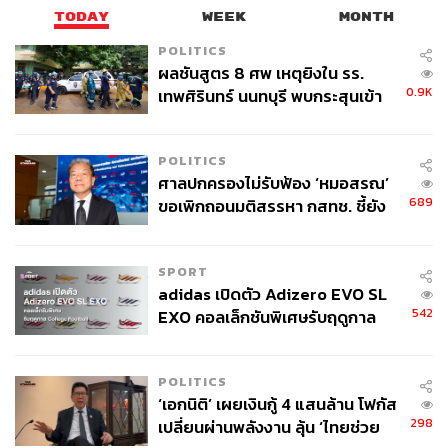
TODAY
WEEK
MONTH
POLITICS
ผลชันสูตร 8 ศพ เหตุยิงใน รร.
0.9K
เทพศิรินทร์ นนทบุรี พบกระสุนเข้า
จุดสำคัญ ‘ศีรษะ-หน้าอก’ ครูถูกยิง
4 นัด จากระยะไกล
POLITICS
ศาลปกครองไม่รับฟ้อง ‘หมอสรณ’
689
ขอเพิกถอนมติสรรหา กสทช. ชี้ยัง
ไม่ใช่ผู้เดือดร้อนเสียหาย
SPORT
adidas เปิดตัว Adizero EVO SL
542
EXO คอลเล็กชันพิเศษรับฤดูกาล
College Football
POLITICS
‘เอกนิติ’ เผยเงินกู้ 4 แสนล้าน โฟกัส
298
เปลี่ยนผ่านพลังงาน ลุ้น ‘ไทยช่วย