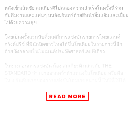
หลังเข้าเส้นชัย สมเกียรติไปฉลองความสำเร็จในครั้งนี้ร่วม
กับทีมงานและแฟนๆ บนอัฒจันทร์ด้วยสีหน้ายิ้มแย้มและเปี่ยม
ไปด้วยความสุข
โดยเป็นครั้งแรกนับตั้งแต่มีการแข่งขันรายการไทยแลนด์
กรังด์ปรีซ์ ที่มีนักบิดชาวไทยได้ขึ้นโพเดียมในรายการนี้อีก
ด้วย จึงกลายเป็นโมเมนต์ประวัติศาสตร์เลยทีเดียว
ในช่วงก่อนการแข่งขัน ก้อง สมเกียรติ กล่าวกับ THE
STANDARD ว่า เขาอยากคว้าตำแหน่งในโพเดียม หรือคือ 1
ใน 3 อันดับแรกของการแข่งขันโฮมเรซสนามนี้ ในปีนี้ให้ได้
และเมื่อเขาทำสำเร็จในสิ่งที่ตั้งใจไว้ ทีมงาน THE
READ MORE
STANDARD จึงไม่ลืมที่จะเก็บภาพความประทับใจที่เกิดขึ้น
ชนิดติดขอบสนามมาฝากกัน