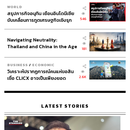
WORLD
สรุปภารกิจอนุทิน เยือนอินโดนีเซีย
546
ขับเคลื่อนการทูตเศรษฐกิจเชิงรุก
ประกาศหุ้นส่วนยุทธศาสตร์ไทย –
อินโดนีเซีย
Navigating Neutrality:
Thailand and China in the Age
181
of a New Global Order
BUSINESS
/
ECONOMIC
วิเคราะห์ปรากฏการณ์คนแห่ขอสิน
2.6K
เชื่อ CLICX อาจเป็นเพียงยอด
ภูเขาน้ำแข็ง ของปัญหาหนี้ครัว
เรือนไทยที่ถูกซุกไว้
LATEST STORIES
TAGS:
ประวัติศาสตร์
สนามช้าง อินเตอร์เนชั่นแนล เซอร์กิต (Chang
International Circuit)
ก้อง-สมเกียรติ จันทรา
Moto2