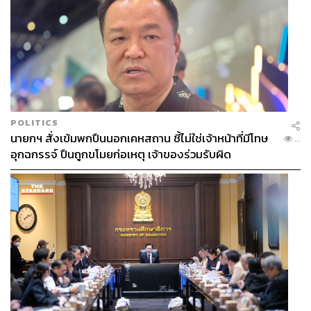
OR Thailand Grand Prix
POLITICS
นายกฯ สั่งเข้มพกปืนนอกเคหสถาน ชี้ไม่ใช่เจ้าหน้าที่มีโทษ
186
...
อุกฉกรรจ์ ปืนถูกขโมยก่อเหตุ เจ้าของร่วมรับผิด
ABOUT THE AUTHOR
สมศักดิ์ จันทวิชชประภา
โปรดิวเซอร์ คอลัมนิสต์ และบรรณาธิการ ผู้
หลงใหลในความตื่นเต้นของกีฬาและความ
สงบของการอ่านหนังสือเงียบๆ
ABOUT THE AUTHOR
ดิษยุตม์ ธนบุญชัย