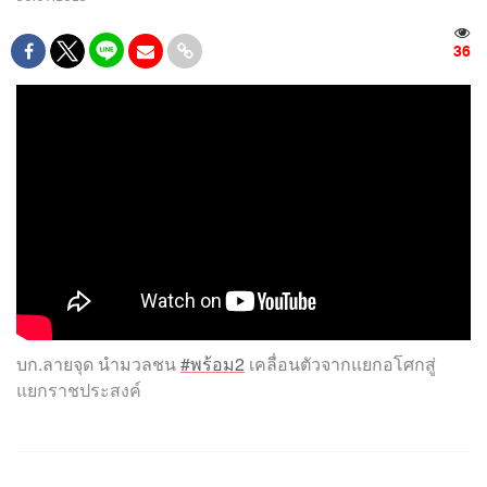
36
บก.ลายจุด นำมวลชน
#พร้อม2
เคลื่อนตัวจากแยกอโศกสู่
แยกราชประสงค์