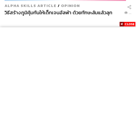
ALPHA SKILLS ARTICLE
/
OPINION
วิธีสร้างภูมิคุ้มกันให้เด็กเจนอัลฟ่า ด้วยทักษะล้มแล้วลุก
...
News
Wealth
Pop
Podcast
Video
Now
Opinion
Careers
Events
Privacy
About
Contact
Policy
FOR
ADVERTISING
MEMBERSHIP