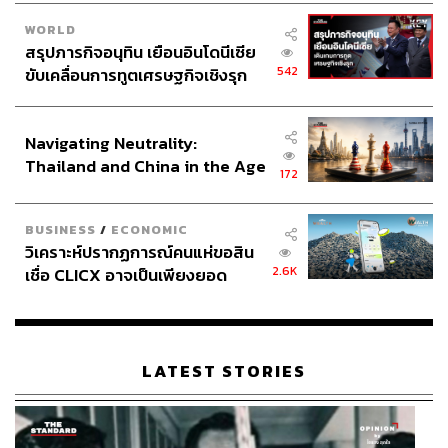
WORLD
สรุปภารกิจอนุทิน เยือนอินโดนีเซีย
542
ขับเคลื่อนการทูตเศรษฐกิจเชิงรุก
ประกาศหุ้นส่วนยุทธศาสตร์ไทย –
อินโดนีเซีย
Navigating Neutrality:
Thailand and China in the Age
172
of a New Global Order
BUSINESS
/
ECONOMIC
วิเคราะห์ปรากฏการณ์คนแห่ขอสิน
2.6K
เชื่อ CLICX อาจเป็นเพียงยอด
ภูเขาน้ำแข็ง ของปัญหาหนี้ครัว
เรือนไทยที่ถูกซุกไว้
LATEST STORIES