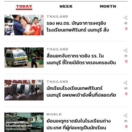
TODAY
WEEK
MONTH
THAILAND
รอง ผบ.ตร. บัญชาการเหตุยิง
0
โรงเรียนเทพศิรินทร์ นนทบุรี สั่ง
ค้นหา 2 รอบยืนยันไร้คนติดค้าง พบ
ศพปู่-ย่าที่บ้านพักผู้ก่อเหตุ
THAILAND
สื่อนอกจับตากราดยิง รร. ใน
0
นนทบุรี ชี้ไทยมีอัตราครอบครองปืน
สูงในระดับต้นของภูมิภาค
THAILAND
นักเรียนโรงเรียนเทพศิรินทร์
0
นนทบุรี อพยพเข้ายังพื้นที่ปลอดภัย
ชั่วคราว หลังเหตุใช้อาวุธปืนภายใน
โรงเรียนคลี่คลาย
WORLD
ย้อนเหตุกราดยิงในโรงเรียนต่าง
0
ประเทศ ที่ผู้ก่อเหตุเป็นนักเรียน