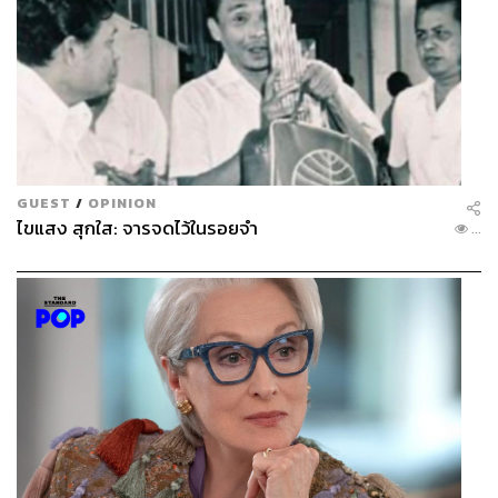
GUEST
/
OPINION
ไขแสง สุกใส: จารจดไว้ในรอยจำ
...