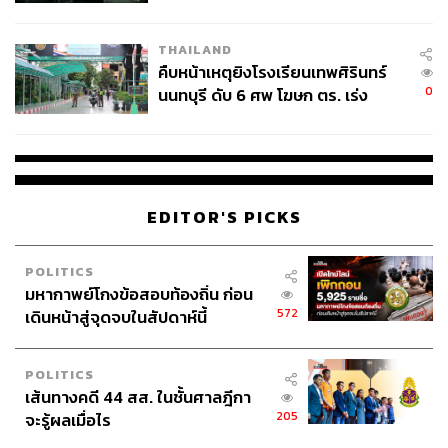
THAILAND
คืบหน้าเหตุยิงโรงเรียนเทพศิรินทร์
0
นนทบุรี ดับ 6 ศพ โฆษก ตร. เร่ง
สอบปมขโมยปืนปู่ก่อเหตุ
EDITOR'S PICKS
POLITICS
มหากาพย์โกงข้อสอบท้องถิ่น ก่อน
572
เดินหน้าสู่จุดจบในสัปดาห์นี้
POLITICS
เส้นทางคดี 44 สส. ในชั้นศาลฎีกา
205
จะรู้ผลเมื่อไร