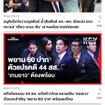
POLITICS
อนุทินโชว์หวานจุลพันธ์ ย้ำสัมพันธ์ ภท.-พท. ยังแน่น แซว
109
กระแส ‘เขียว-แดง-ส้ม’ เอานมข้นราดอร่อยเลย
POLITICS
คดีจริยธรรม 44 สส. อดีตก้าวไกล กลายเป็น ‘เกมยาว’
226
ตัวแปรสำคัญ ‘พยาน 60 ปาก’ พร้อมแค่ไหน