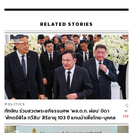
RELATED STORIES
POLITICS
ทักษิณ ร่วมสวดพระอภิธรรมศพ ‘พล.ต.ท. ผ่อน’ บิดา
170
‘พักตร์พิไล ทวีสิน’ สิริอายุ 103 ปี แกนนำเพื่อไทย-บุคคล
หลากวงการร่วมอาลัย