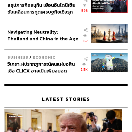
สรุปภารกิจอนุทิน เยือนอินโดนีเซีย
526
ขับเคลื่อนการทูตเศรษฐกิจเชิงรุก
ประกาศหุ้นส่วนยุทธศาสตร์ไทย –
อินโดนีเซีย
Navigating Neutrality:
Thailand and China in the Age
157
of a New Global Order
BUSINESS
/
ECONOMIC
วิเคราะห์ปรากฏการณ์คนแห่ขอสิน
2.5K
เชื่อ CLICX อาจเป็นเพียงยอด
ภูเขาน้ำแข็ง ของปัญหาหนี้ครัว
เรือนไทยที่ถูกซุกไว้
LATEST STORIES