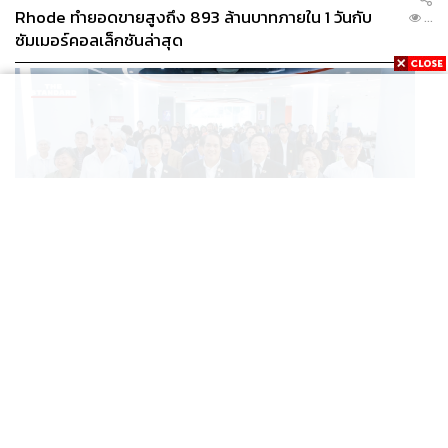
Rhode ทำยอดขายสูงถึง 893 ล้านบาทภายใน 1 วันกับ
...
ซัมเมอร์คอลเล็กชันล่าสุด
SCIENCE
/
TECH
/
THAILAND
KMITL ชู ‘Farming the Future 2026’ พลิกครัวโลก สู่
...
เกษตร-อาหารยั่งยืนด้วย One Health