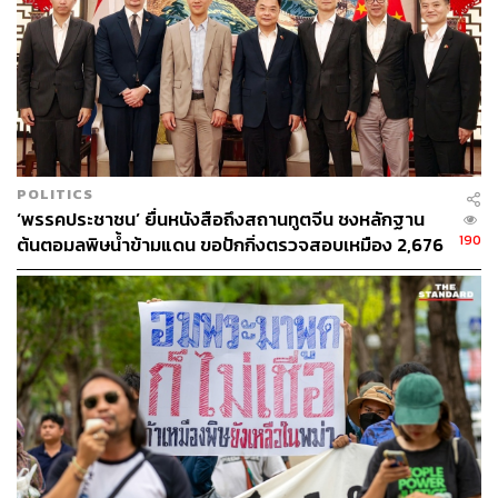
ซึ่งในการกำหนดโครงการหรือวางแผนพัฒนาโครงการ
สาขาทรัพยากรน้ำภายใต้กรอบความร่วมมือแม่โขง-ล้าน
ช้างก็จะเป็นประโยชน์อย่างยิ่งให้กับประเทศไทย รวมถึง
ประเทศสมาชิกในการที่จะทราบข้อมูลข่าวสารในการ
วางแผนที่จะช่วยให้ประชาชนได้รับข้อมูลข่าวสารรวดเร็วขึ้น
สามารถเตรียมการป้องกันและลดผลกระทบได้ล่วงหน้า
POLITICS
“ซึ่งประเทศจีนพร้อมที่จะให้การสนับสนุนข้อมูลที่เป็น
‘พรรคประชาชน’ ยื่นหนังสือถึงสถานทูตจีน ชงหลักฐาน
ประโยชน์ เช่น อัตราการไหลของน้ำหรือปริมาณการระบาย
190
ต้นตอมลพิษน้ำข้ามแดน ขอปักกิ่งตรวจสอบเหมือง 2,676
น้ำ แต่อาจจะต้องมีการศึกษารายละเอียดเพิ่มเติม ซึ่งไทยเอง
จุด ด้านทูตจีนรับปากส่งข้อมูลถึงรัฐบาลกลาง
ก็ต้องการให้แต่ละประเทศแบ่งปันข้อมูลปริมาณฝนระหว่าง
กัน เพื่อเป็นข้อมูลสำหรับการวิเคราะห์และพยากรณ์
สถานการณ์น้ำ ซึ่งทางจีนก็รับลูกตรงนี้ไปเพื่อที่จะกำหนดเป็น
แผนงานโครงการในระยะสั้น และบรรจุลงในแผนปฏิบัติการ
สาขาทรัพยากรน้ำ 5 ปี พ.ศ. 2561-2565 (ฉบับปรับปรุง) ต่อ
ไป” สมเกียรติกล่าว