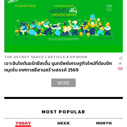
ดังนั้น การหารือคณะทำงานร่วมทรัพยากรน้ำโดย สทนช.
เป็นเจ้าภาพจัดขึ้นในครั้งนี้ จะเป็นโอกาสสำคัญที่ประเทศ
สมาชิกจะร่วมแลกเปลี่ยนข้อมูลที่เกี่ยวข้อง เพื่อแก้ไขปัญหา
ของแม่น้ำโขงอย่างใกล้ชิด เป็นระบบและสอดคล้องกับ
สถานการณ์มากยิ่งขึ้น บนพื้นฐานประโยชน์ร่วมกันของ
ประเทศสมาชิกและประชาชนในลุ่มน้ำโขง ซึ่งทุกประเทศเล็ง
เห็นความสำคัญที่จำเป็นต้องแลกเปลี่ยนข้อมูลให้รวดเร็วและ
เพิ่มขึ้น พร้อมกับศึกษาร่วมกันในสาเหตุที่แท้จริง และร่วมกัน
THE SECRET SAUCE | ARTICLE
/
OPINION
ป้องกันภัยต่อไป
เจาะอินไซต์นอร์ทอีสเดิ้น ขุมทรัพย์เศรษฐกิจใหม่ที่ต้องปัก
213
หมุดใน เทศกาลอีสานสร้างสรรค์ 2569
พิสูจน์อักษร: ภาวิกา ขันติศรีสกุล
MORE
TAGS:
สมเกียรติ ประจำวงษ์
แม่น้ำโขง
MOST POPULAR
TODAY
WEEK
MONTH