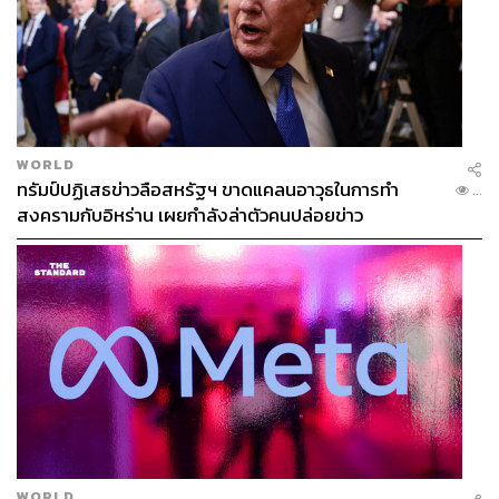
WORLD
ทรัมป์ปฏิเสธข่าวลือสหรัฐฯ ขาดแคลนอาวุธในการทำ
...
สงครามกับอิหร่าน เผยกำลังล่าตัวคนปล่อยข่าว
WORLD