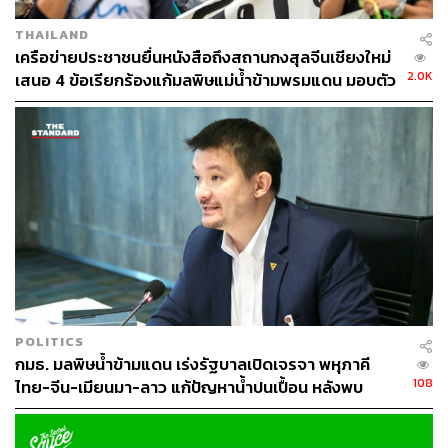
THAILAND
เครือข่ายประชาชนยื่นหนังสือถึงสถานกงสุลจีนเชียงใหม่
2.0K
เสนอ 4 ข้อเรียกร้องแก้มลพิษแม่น้ำข้ามพรมแดน มอบตัว
อย่างน้ำ-ลาบปลาน้ำกกเชิงสัญลักษณ์
นอกจากการหารือร่วมกันในการประชุมแล้ว สทนช. ยังได้
เชิญผู้แทนจากประเทศสมาชิกลงพื้นที่แลกเปลี่ยนข้อมูล และ
รับฟังสภาพปัญหาที่เกิดขึ้นจากระดับน้ำโขงที่ขึ้นลงอย่าง
POLITICS
รวดเร็ว ซึ่งส่งผลต่อวิถีชีวิตอาชีพของประชาชนริมฝั่งโขง ทั้ง
กมธ. มลพิษน้ำข้ามแดน เร่งรัฐบาลเปิดเจรจา พหุภาคี
การอุปโภค-บริโภค กิจกรรมทางเศรษฐกิจในระดับชุมชน
108
ไทย-จีน-เมียนมา-ลาว แก้ปัญหาน้ำปนเปื้อน หลังพบ
และประเทศ ทั้งด้านเกษตร การประมง การท่องเที่ยว
สารหนูพุ่งขึ้นเกินค่าปลอดภัย 30 เท่า
พลังงาน คมนาคม ฯลฯ