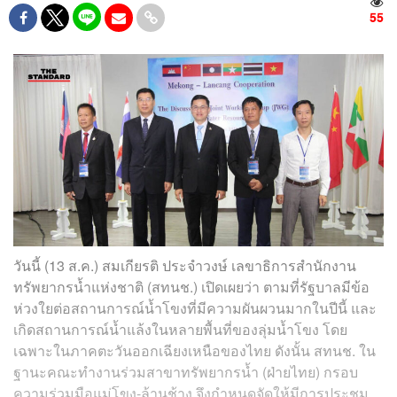
55
วันนี้ (13 ส.ค.) สมเกียรติ ประจำวงษ์ เลขาธิการสำนักงาน
ทรัพยากรน้ำแห่งชาติ (สทนช.) เปิดเผยว่า ตามที่รัฐบาลมีข้อ
ห่วงใยต่อสถานการณ์น้ำโขงที่มีความผันผวนมากในปีนี้ และ
เกิดสถานการณ์น้ำแล้งในหลายพื้นที่ของลุ่มน้ำโขง โดย
เฉพาะในภาคตะวันออกเฉียงเหนือของไทย ดังนั้น สทนช. ใน
ฐานะคณะทำงานร่วมสาขาทรัพยากรน้ำ (ฝ่ายไทย) กรอบ
ความร่วมมือแม่โขง-ล้านช้าง จึงกำหนดจัดให้มีการประชุม