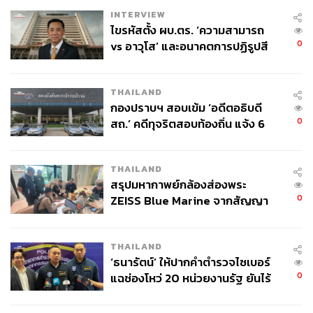
INTERVIEW
ไขรหัสตั้ง ผบ.ตร. ‘ความสามารถ
0
vs อาวุโส’ และอนาคตการปฏิรูปสี
55
กากี กับ พล.ต.อ. เอก อังสนานนท์
THAILAND
ABOUT THE AUTHOR
กองปราบฯ สอบเข้ม ‘อดีตอธิบดี
อนุชิต ไกรวิจิตร
0
สถ.’ คดีทุจริตสอบท้องถิ่น แจ้ง 6
Content Creator ประจำกองบรรณาธิการข่าว
ข้อหาหนัก จ่อชง ป.ป.ช. 12 ส.ค. นี้
กีฬา สำนักข่าว THE STANDARD ผู้มีงาน
อดิเรกคือการสัมภาษณ์ BNK48
THAILAND
สรุปมหากาพย์กล้องส่องพระ
0
ZEISS Blue Marine จากสัญญา
ผลิต 8.3 ล้าน สู่ข้อพิพาท ‘มา
เวลล์ฯ’ ฟ้อง ‘โทน บางแค’ ผิดนัด
THAILAND
จ่ายหนี้-แอบระบุแบรนด์
‘ธนารัตน์’ ให้ปากคำตำรวจไซเบอร์
0
แฉช่องโหว่ 20 หน่วยงานรัฐ ยันไร้
นัยทางการเมือง