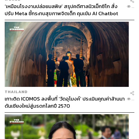
‘เหมือนโรงงานปล่อยมลพิษ’ สรุปคดีศาลนิวเม็กซิโก สั่ง
...
ปรับ Meta ชี้กระทบสุขภาพจิตเด็ก คุมเข้ม AI Chatbot
THAILAND
เกาะติด ICOMOS ลงพื้นที่ ‘วัดอุโมงค์’ ประเมินคุณค่าล้านนา
...
ดันเชียงใหม่สู่มรดกโลกปี 2570