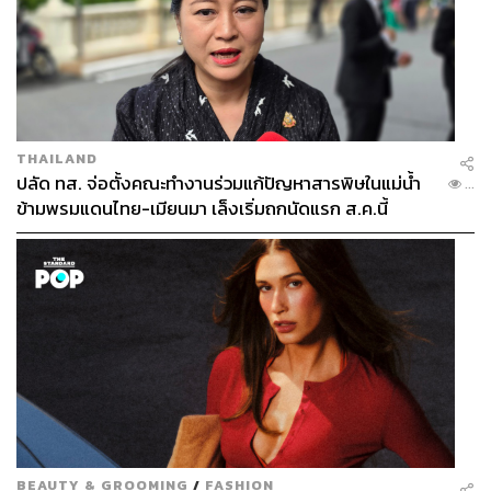
THAILAND
ปลัด ทส. จ่อตั้งคณะทำงานร่วมแก้ปัญหาสารพิษในแม่น้ำ
...
ข้ามพรมแดนไทย-เมียนมา เล็งเริ่มถกนัดแรก ส.ค.นี้
BEAUTY & GROOMING
/
FASHION