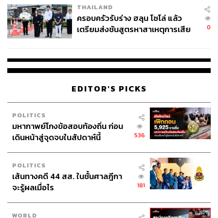
THAILAND
ครอบครัวรับร่าง ฮลุน โซโล่ แล้ว
0
เตรียมส่งชันสูตรหาสาเหตุการเสีย
ชีวิต
EDITOR'S PICKS
POLITICS
มหากาพย์โกงข้อสอบท้องถิ่น ก่อน
536
เดินหน้าสู่จุดจบในสัปดาห์นี้
POLITICS
เส้นทางคดี 44 สส. ในชั้นศาลฎีกา
181
จะรู้ผลเมื่อไร
WORLD