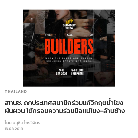
THAILAND
สทนช. ถกประเทศสมาชิกร่วมแก้วิกฤตน้ำโขง
ผันผวน ใต้กรอบความร่วมมือแม่โขง-ล้านช้าง
โดย
อนุชิต ไกรวิจิตร
13.08.2019