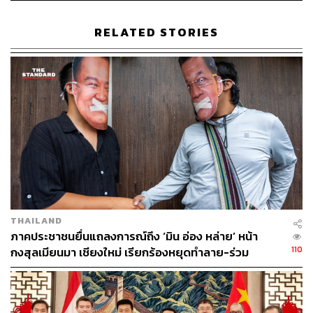
มือเป็นอย่างดี เพื่อกำหนดแนวทางการแก้ไขปัญหาในอนาคต
ซึ่งจะผ่านกลไกลหลายๆ รูปแบบ ไม่ว่าจะใช้ในรูปแบบการส่ง
RELATED STORIES
ผ่านข้อมูลด้วยระบบไอทีและเครือข่ายสังคมออนไลน์
THAILAND
ภาคประชาชนยื่นแถลงการณ์ถึง ‘มิน อ่อง หล่าย’ หน้า
110
กงสุลเมียนมา เชียงใหม่ เรียกร้องหยุดทำลาย-ร่วม
ปกป้องลุ่มน้ำข้ามพรมแดน
รวมถึงจะมีการนำประเด็นความร่วมมือด้านการแลกเปลี่ยน
ข้อมูลข่าวสาร ยกระดับสู่การประชุมในระดับรัฐมนตรีต่อไป