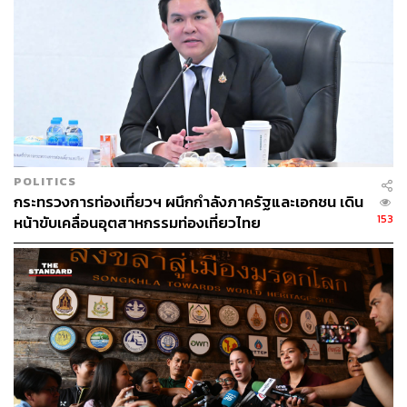
POLITICS
กระทรวงการท่องเที่ยวฯ ผนึกกำลังภาครัฐและเอกชน เดิน
153
หน้าขับเคลื่อนอุตสาหกรรมท่องเที่ยวไทย
Photo:
ulasandunia.com
ผู้หญิงออกไปท่องโลกคนเดียวกันมากขึ้น
ข้อมูลที่น่าสนใจอีกอย่างหนึ่งคือมีผู้หญิงออกเดินทางท่อง
เที่ยวคนเดียวเพิ่มมากขึ้นถึงร้อยละ 52 ในช่วงระหว่างปี 2016
ถึง 2017 โดยบริษัททัวร์อย่าง VBT Bicycle and Walking
Vacations เผยว่าร้อยละ 68 ของนักท่องเที่ยวเพศหญิงในปี