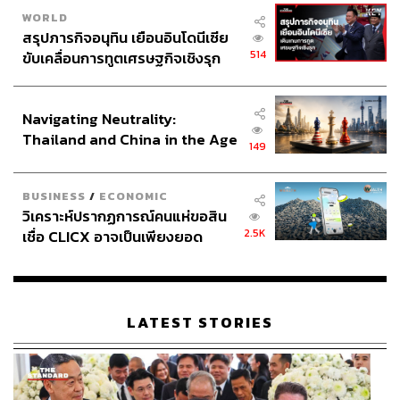
480
WORLD
สรุปภารกิจอนุทิน เยือนอินโดนีเซีย
514
ขับเคลื่อนการทูตเศรษฐกิจเชิงรุก
ประกาศหุ้นส่วนยุทธศาสตร์ไทย –
ABOUT THE AUTHOR
อินโดนีเซีย
วริษฐา แซ่เจีย
Navigating Neutrality:
นักเขียนอิสระที่ชื่นชอบเรื่องราวจิตวิทยาและ
Thailand and China in the Age
สนใจปัญหาด้านสุขภาพจิต
149
of a New Global Order
BUSINESS
/
ECONOMIC
วิเคราะห์ปรากฏการณ์คนแห่ขอสิน
2.5K
เชื่อ CLICX อาจเป็นเพียงยอด
ภูเขาน้ำแข็ง ของปัญหาหนี้ครัว
เรือนไทยที่ถูกซุกไว้
LATEST STORIES