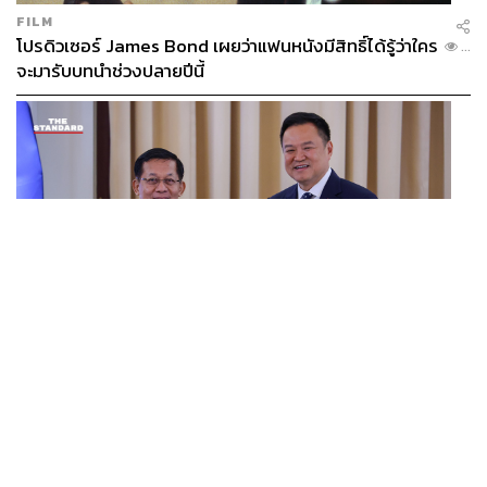
FILM
โปรดิวเซอร์ James Bond เผยว่าแฟนหนังมีสิทธิ์ได้รู้ว่าใคร
...
จะมารับบทนำช่วงปลายปีนี้
WORLD
อนุทิน-มินอ่องหล่าย ออกแถลงการณ์ร่วม หนุนความร่วม
...
มือรอบด้าน ยกระดับปราบอาชญากรรมข้ามชาติ แก้ปัญหา
หมอกควัน-มลพิษทางน้ำ