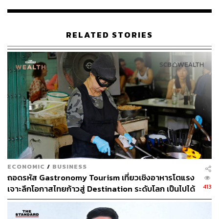
ร้อยละ 61 โอกาสที่จะได้ไปพักผ่อนให้ผ่อนคลาย
สบายใจ
RELATED STORIES
ร้อยละ 52 ได้ลองทำสิ่งที่แตกต่างออกไปจากกิจวัตร
เดิมๆ
ร้อยละ 45 ได้สำรวจวัฒนธรรมต่างแดน
กระแสเที่ยวคนเดียวยังสะท้อนถึงแนวคิด Individualism หรือ
การพึ่งพาตนเองของคนในสังคมที่ให้ความสำคัญกับเป้า
หมายของตนเองเป็นหลัก การออกไปท่องเที่ยวคนเดียวจึง
สามารถตอบโจทย์ได้มากกว่าการออกไปใช้เวลากับกลุ่มคน
ที่ไม่ได้มีความสนใจร่วมกัน อีกทั้งยังมีความทันสมัยของ
เทคโนโลยีที่เอื้ออำนวยความสะดวกต่อการเดินทาง ตั้งแต่ขั้น
ตอนการจองตั๋วเครื่องบิน การจองที่พัก จนไปถึงการหาข้อมูล
ECONOMIC
/
BUSINESS
แหล่งท่องเที่ยวด้วยตนเองโดยไม่จำเป็นต้องผ่านมือบริษัททัวร์
ถอดรหัส Gastronomy Tourism เที่ยวเชิงอาหารโตแรง
ทำให้การท่องเที่ยวคนเดียวติด 1 ใน 5 ของทริปที่ผู้คนอยาก
413
เจาะลึกโอกาสไทยก้าวสู่ Destination ระดับโลก เป็นไปได้
ลองทำในอนาคต (ข้อมูลจาก MMGY Global โดยสำรวจจาก
แค่ไหน
คน 2,300 คน)