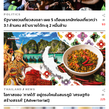
2016 เดินทางคนเดียว ขณะเดียวกันร้อยละ 87 ของผู้เข้าร่วม
Country Walkers คือผู้หญิงโสด (คิดเป็น 3.3 คนต่อนักท่อง
POLITICS
เที่ยวชาย 1 คน)
รัฐบาลชวนเที่ยวสงขลา เผย 5 เดือนแรกนักท่องเที่ยวกว่า
93
3.1 ล้านคน สร้างรายได้ทะลุ 2 หมื่นล้าน
นอกจากนี้ ยังมีการเปิดเผยอีกว่ามีผู้หญิงถึงร้อยละ 72 ที่เผย
ผ่านเว็บไซต์จองที่พักชื่อดังอย่าง Booking.com ว่าเคยท่อง
เที่ยวคนเดียวมาแล้ว และจากการศึกษาในปี 2017 พบว่า ร้อย
ละ 26 ของนักท่องเที่ยวหญิงที่เคยเดินทางคนเดียวมาแล้วนั้น
อยู่ในกลุ่มมิลเลนเนียล
กระแสการท่องเที่ยวคนเดียวในเหล่าสาวๆ ได้ท้าทายกรอบ
ความคิดแบบเดิมเกี่ยวกับเพศหญิงที่ยึดติดกับความปลอดภัย
และความสะดวกสบาย สะท้อนให้เห็นถึงแนวคิด second
wave feminist ที่เกิดขึ้นในสหรัฐอเมริกาช่วงปี 1960 และได้
แพร่กระจายไปทั่วยุโรป โดยเน้นไปที่การพึ่งพาตนเองเป็น
THAILAND
/
NEWS
หลัก อยากไปไหนจงออกไปทำ และไม่ต้องนั่งรอเพื่อนชาย
โอกาสของ ‘ภาคใต้’ อยู่ตรงไหนในสมรภูมิ ‘เศรษฐกิจ
หรือควงแฟนไปด้วยอีกต่อไป ทำให้สาวๆ เริ่มอยากออกไปทำ
225
สร้างสรรค์’ [Advertorial]
อะไรด้วยตนเองมากขึ้น