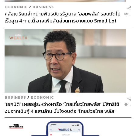
ECONOMIC
/
BUSINESS
คลังเตรียมจำหน่ายพันธบัตรรัฐบาล ‘ออมพลัส’ รอบถัดไป
...
เร็วสุด 4 ก.ย.นี้ อาจเพิ่มสัดส่วนการขายแบบ Small Lot
First มากขึ้น
BUSINESS
/
ECONOMIC
‘เอกนิติ’ เผยอยู่ระหว่างหารือ ‘ไทยเที่ยวไทยพลัส’ มีสิทธิใช้
...
งบจากเงินกู้ 4 แสนล้าน มั่นใจงบต่อ ‘ไทยช่วยไทย พลัส’
เฟส 2 มีเพียงพอ