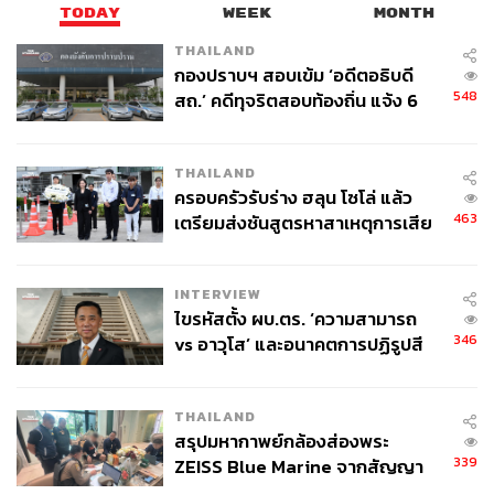
ปลอดภัยให้เดินทางไกลได้หายห่วงมาฝากกันดังนี้
TODAY
WEEK
MONTH
1.
ศึกษาข้อมูลของสถานที่ให้ดี
ก่อนออกเดินทางควรทำการ
THAILAND
บ้านให้ดี โดยหาข้อมูลของประเทศ เมือง และห้องพักที่จะไป
กองปราบฯ สอบเข้ม ‘อดีตอธิบดี
อย่างละเอียด และอย่าลืมว่าความปลอดภัยควรจะมาก่อนเป็น
548
สถ.’ คดีทุจริตสอบท้องถิ่น แจ้ง 6
อันดับแรก
ข้อหาหนัก จ่อชง ป.ป.ช. 12 ส.ค. นี้
2.
อย่าไว้ใจคนแปลกหน้า
แม้ว่าการออกไปท่องเที่ยวจำเป็น
ต้องสร้างปฏิสัมพันธ์กับผู้คนที่พบเจอ แต่บางครั้งการปฏิเสธก็
THAILAND
ไม่ใช่เรื่องแย่ ในสถานการณ์ที่เราไม่มั่นใจหรืออยู่ในจุดที่สุ่ม
ครอบครัวรับร่าง ฮลุน โซโล่ แล้ว
เสี่ยง สิ่งที่ควรทำที่สุดคือรีบพาตัวเองออกมาจากจุดนั้น
463
เตรียมส่งชันสูตรหาสาเหตุการเสีย
3.
พกอุปกรณ์ป้องกันตัวไปด้วย
ในกรณีที่มีเหตุฉุกเฉิน
ชีวิต
ระหว่างการเดินทางคนเดียว แนะนำให้พกอุปกรณ์ป้องกันตัว
เล็กๆ หรือหาทางหนีทีไล่ไว้ไปด้วยเพื่อความอุ่นใจ
INTERVIEW
ไขรหัสตั้ง ผบ.ตร. ‘ความสามารถ
4.
มีสติ
ก่อนจะออกไปดื่ม ปาร์ตี้สังสรรค์ หรือทำกิจกรรม
346
vs อาวุโส’ และอนาคตการปฏิรูปสี
ท้าทายอะไรก็ตาม ไม่ว่าจะสนุกสุดเหวี่ยงแค่ไหน สิ่งสำคัญ
กากี กับ พล.ต.อ. เอก อังสนานนท์
คือควรมีสติและรู้ตัวอยู่เสมอ เพราะจะช่วยให้เราหลุดพ้นจาก
ทุกสถานการณ์อันตราย
THAILAND
สรุปมหากาพย์กล้องส่องพระ
รู้เช่นนี้แล้ว ใครที่อยากออกไปท่องโลกกว้างคนเดียว ลองเริ่ม
339
ZEISS Blue Marine จากสัญญา
ทำการศึกษาหาข้อมูลกันได้ แต่แนะให้ลองเริ่มจากต่างจัง
ผลิต 8.3 ล้าน สู่ข้อพิพาท ‘มา