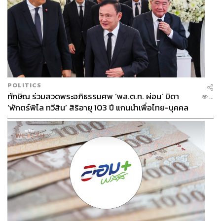
POLITICS
ทักษิณ ร่วมสวดพระอภิธรรมศพ ‘พล.ต.ท. ผ่อน’ บิดา
...
‘พักตร์พิไล ทวีสิน’ สิริอายุ 103 ปี แกนนำเพื่อไทย-บุคคล
หลากวงการร่วมอาลัย