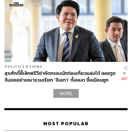
POLITICS
/
CHINA
สุรศักดิ์ชี้เลิกฟรีวีซ่าคัดกรองนักท่องเที่ยวแฝงได้ เผยทูต
207
จีนขออย่าเหมารวมเรียก ‘จีนเทา’ ทั้งหมด ชี้เหมือนถูก
เหยียดทั้งประเทศ
Photo:
singlewomantrip.com
MORE
ข้อควรระวังในการเที่ยวคนเดียว
แม้การท่องเที่ยวคนเดียวผู้หญิงจะแสดงให้เห็นถึงความ
แข็งแกร่งและพึ่งพาตนเองได้ แต่สิ่งสำคัญที่ควรตระหนักก็คือ
MOST POPULAR
ความปลอดภัยในการเดินทาง เราจึงนำเคล็ดลับเพื่อความ