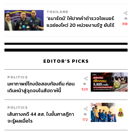
หวัดใกล้ๆ ก่อน หรือเมืองที่มีคนรู้จักอยู่เป็นดี หรือหาข้อมูลได้
เวลล์ฯ’ ฟ้อง ‘โทน บางแค’ ผิดนัด
จากเว็บไซต์มากมายที่เอื้อสำหรับผู้หญิงที่อยากเริ่มเที่ยวคน
THAILAND
จ่ายหนี้-แอบระบุแบรนด์
เดียว อาทิ
singlewomantrip.com
,
womentravel.info
เป็นต้น
‘ธนารัตน์’ ให้ปากคำตำรวจไซเบอร์
318
แฉช่องโหว่ 20 หน่วยงานรัฐ ยันไร้
พิสูจน์อักษร:
ลักษณ์นารา พักตร์เพียงจันทร์
นัยทางการเมือง
อ้างอิง:
www.trekksoft.com/en/blog/solo-female-travel-trend-
experiences-and-priorities
solotravelerworld.com/about/solo-travel-statistics-dat
EDITOR'S PICKS
a
POLITICS
TAGS:
การท่องเที่ยว
เที่ยวคนเดียว
Solo Traveller
มหากาพย์โกงข้อสอบท้องถิ่น ก่อน
523
เดินหน้าสู่จุดจบในสัปดาห์นี้
POLITICS
เส้นทางคดี 44 สส. ในชั้นศาลฎีกา
172
จะรู้ผลเมื่อไร