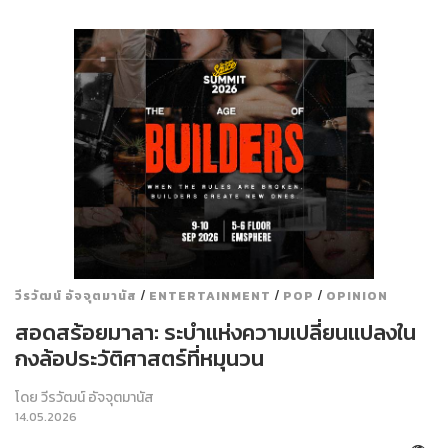
/
/
/
วีรวัฒน์ อัจจุตมานัส
ENTERTAINMENT
POP
OPINION
สอดสร้อยมาลา: ระบำแห่งความเปลี่ยนแปลงใน
กงล้อประวัติศาสตร์ที่หมุนวน
โดย
วีรวัฒน์ อัจจุตมานัส
14.05.2026