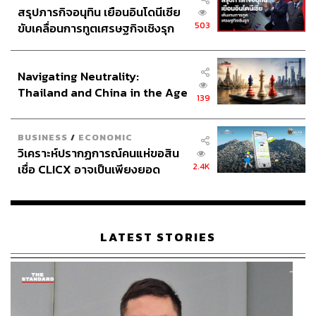
สรุปภารกิจอนุทิน เยือนอินโดนีเซีย
503
ขับเคลื่อนการทูตเศรษฐกิจเชิงรุก
ประกาศหุ้นส่วนยุทธศาสตร์ไทย –
อินโดนีเซีย
Navigating Neutrality:
Thailand and China in the Age
139
of a New Global Order
BUSINESS
/
ECONOMIC
TAGS:
Soft Power
ภาพยนตร์ไทย
ซีรีส์ไทย
วิเคราะห์ปรากฏการณ์คนแห่ขอสิน
มาเบล-สุชาดา สอนพันธ์
นาฏศิลป์ไทย
THACCA
2.4K
เชื่อ CLICX อาจเป็นเพียงยอด
Opinion
สันต์ ศรีแก้วหล่อ
หมิว-ลลิตา ปัญโญภาส
ภูเขาน้ำแข็ง ของปัญหาหนี้ครัว
เอินเอิน-ฟาติมา เดชะวลีกุล
ONE 31
เรือนไทยที่ถูกซุกไว้
สอดสร้อยมาลา
กระทรวงวัฒนธรรม
LATEST STORIES