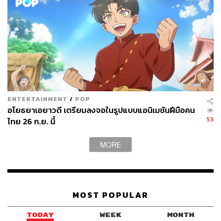
เป็นผู้แพ้ที่ถูกทิ้งไว้ข้างหลัง ในขณะที่สร้อยกลายเป็นดาวเด่น
ที่ยอมแลกตัวตนเพื่อการอยู่รอด
ขณะที่ประเด็นทางการเมืองถูกเล่าผ่านตัวละครฝ่ายชายทั้ง
ท่านชายราม และ พลโทพร้อม เพื่อตัวแทนของกลุ่มอำนาจ
เก่าและอำนาจใหม่ที่อยู่บนฝั่งซ้ายและขวาสายกลาง แล้วเพิ่ม
ตัวละครสุดโต่งทั้งสองข้าง ทำให้เห็นความพยายามสร้าง
สมดุลของทั้งคู่ เรียกว่าทั้งเห็นใจในความพยายามรักษาจารีต
ของฝ่ายหนึ่งพอๆ กับที่เข้าใจความกระหายใคร่รู้ในศิวิไลซ์
ENTERTAINMENT
/
POP
ของอีกฝ่าย ที่แน่ๆ ทั้งสองฝ่ายทำไปด้วยความเชื่อที่ตนคิดว่าดี
อโยธยาเอยาวดี เตรียมลงจอในรูปแบบแอนิเมชันฝีมือคน
ที่สุดสำหรับประเทศ
53
ไทย 26 ก.ย. นี้
MORE
MOST POPULAR
TODAY
WEEK
MONTH