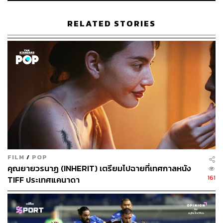
RELATED STORIES
สร้อยพยายามทุกวิถีทางเพื่อให้มาลาหันมาสนใจถึงขั้นลา
ออกจากคณะละครหลวงเพื่อไปเป็นนางเอกละครร้องซึ่งเป็น
ความบันเทิงแนวใหม่ในสมัยนั้น ในช่วงเวลาเดียวกันมาลา
เริ่มมีหนุ่มมาติดพันทั้งท่านชายราม (กระทิง-ขุนณรงค์
ประเทศรัตน์) เชื้อพระวงศ์สูงศักดิ์ และพลโทพร้อม (เข้ม-หัส
วีร์ ภัคพงษ์ไพศาล) นายทหารหัวก้าวหน้าที่มาลามีใจถึงขั้น
หมั้นหมาย แต่ด้วยแนวคิดทางการเมืองและเหตุการณ์วุ่นวาย
หลายอย่างทำให้มาลาต้องตัดสินใจแต่งงานกับท่านชายราม
FILM
/
POP
คุณยายวรนาฏ (INHERIT) เตรียมไปฉายที่เทศกาลหนัง
แทน ขณะที่ความบาดหมางกับสร้อยก็ดูจะคลี่คลายไป แต่
161
TIFF ประเทศแคนาดา
ด้วยกงล้อแห่งยุคสมัยทำให้ทั้งสองคนเหมือนอยู่กันคนละขั้ว
จนไม่อาจจะกลับมาเป็น ‘เพื่อนรัก’ กันได้เหมือนเดิม
สารภาพตามตรงว่าพอเห็นชื่อ ‘พี่หมิว’ กับ ‘พี่แหม่ม’ มายืน