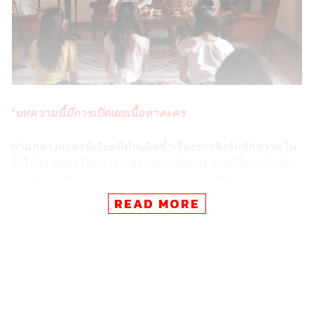
*บทความนี้มีการเปิดเผยเนื้อหาละคร
ท่ามกลางละครพีเรียดที่มักผลิตซ้ำเรื่องราวชิงรักหักสวาทใน
รั้วในวัง สอดสร้อยมาลา ของช่อง One 31 ภายใต้การกำกับ
ของ สันต์ ศรีแก้วหล่อ กลับเล่าเรื่องราวประวัติศาสตร์ผ่าน
ชีวิตผู้หญิงและจังหวะก้าวที่เปลี่ยนไปของนาฏศิลป์ไทยใน
READ MORE
ช่วงเวลาที่สยามเผชิญกับการเปลี่ยนแปลงทางการเมืองเข้าสู่
ยุคสมัยใหม่ที่แนวคิดมักแบ่งออกเป็นสองฝ่าย แต่เมื่อเห็น
โลโก้กระทรวงวัฒนธรรม และThailand Creative Culture
Agency (THACCA) ก็ยอมรับถึงความใจกว้างสนับสนุนให้
เนื้อหาละครไทยสร้างสรรค์สิ่งใหม่ๆ ที่ไม่ได้อวยยศฝ่ายใด
ฝ่ายหนึ่ง แต่สร้างสมดุลอย่างน่าสนใจ