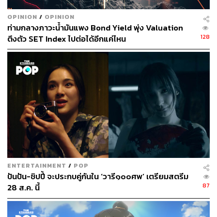
OPINION
/
OPINION
ท่ามกลางภาวะน้ำมันแพง Bond Yield พุ่ง Valuation
128
ตึงตัว SET Index ไปต่อได้อีกแค่ไหน
หัวใจสำคัญของเรื่องคือการสะท้อนความเปลี่ยนแปลงของ
สังคมผ่านชีวิตของนางรำสองคนที่เป็นเหมือนกระจกเงาของ
ยุคสมัย มาลา คือตัวแทนของจารีตดั้งเดิมผู้พยายามประคอง
ศิลปะชั้นสูงให้คงความบริสุทธิ์ท่ามกลางยุคสมัยที่อำนาจเก่า
กำลังหมดแรง ในขณะที่ สร้อย คือตัวแทนของวิวัฒนาการ
พร้อมจะปรับตัวสู่สิ่งใหม่ อย่างการก้าวไปสู่นางเอกละครร้อง
และต่อยอดไปสู่โลกภาพยนตร์ ซึ่งเป็นสื่อบันเทิงชนิดใหม่ที่
ทรงอิทธิพลที่สุดในยุคสร้างชาติ
ความสัมพันธ์ระหว่างมาลาและสร้อยที่เคยผูกพันกันอย่างลึก
ซึ้ง จึงต้องพังทลายลงที่ไม่น่าใช่แค่ความเข้าใจผิดส่วนตัว แต่
ENTERTAINMENT
/
POP
เพราะทั้งคู่ยืนอยู่คนละฝั่งของประวัติศาสตร์ เมื่อโลกหมุนไป
ปันปัน-ชิปปี้ จะประกบคู่กันใน ‘วารี๑๐๐ศพ’ เตรียมสตรีม
สู่ยุครัฐนิยมของจอมพล ป พิบูลสงคราม ที่ซึ่งวัฒนธรรม
87
28 ส.ค. นี้
ดั้งเดิมถูกมองว่าเป็นความล้าหลัง และการรำไทยต้องถูกปรับ
เปลี่ยนให้เป็นเครื่องมือโฆษณาชวนเชื่อของรัฐ มาลาจึงกลาย