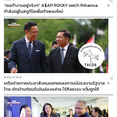
“เธอทำงานอยู่จริงๆ” A$AP ROCKY เผยว่า Rihanna
...
กำลังอยู่ในสตูดิโอเพื่อทำเพลงใหม่
POLITICS
เครือข่ายภาคประชาสังคมออกแถลงการณ์ประณามรัฐบาล
...
ไทย เปิดบ้านต้อนรับมินอ่องหล่าย ไร้ศีลธรรม หวั่นถูกใช้
เป็นเครื่องมือกดขี่ชาวเมียนมา