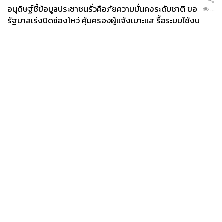
อนุดิษฐ์ชี้ข้อมูลประชาชนรั่วคือภัยความมั่นคงระดับชาติ ขอ
...
รัฐบาลเร่งปิดช่องโหว่ คุ้มครองผู้แจ้งเบาะแส รื้อระบบใช้งบ
ไซเบอร์
News
Wealth
Pop
Podcast
Video
Now
Opinion
Careers
Events
Privacy
About
Contact
Policy
FOR
ADVERTISING
MEMBERSHIP