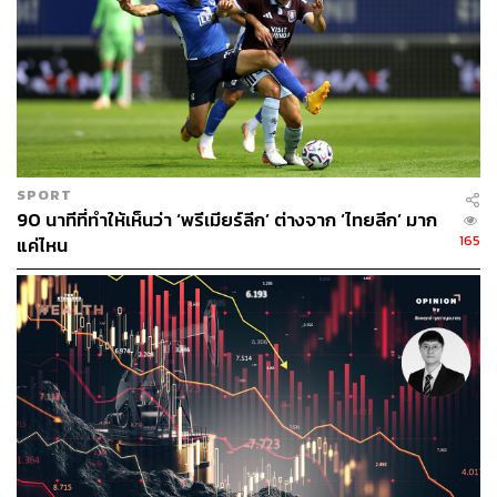
ประชันหน้ากันในมาตรฐานการผลิตของช่อง One31 ก็ทำให้
ละครเรื่องนี้น่าดูขึ้นมาเลย ยิ่งผนวกกับการที่ช่อง One31
เลือกใส่ความเป็นยูริในละครพีเรียดฟอร์มยักษ์ก็ขอซูฮกที่หยิบ
กระแสซอฟต์พาวเวอร์ของไทยมาดึงดูดความสนใจได้ดีที
เดียว และชอบมากกว่าเดิมที่ประเด็น ‘ยูริ’ ถูกดึงกลับเข้า
ประเด็นความเป็นเพื่อนอย่างรวดเร็วเพื่อปูทางสู่ความขัดแย้ง
ที่ใหญ่กว่าคือเรื่องสังคมและอุดมการณ์ในแบบย่อยง่ายถูก
SPORT
จริตไทยอีกต่างหาก
90 นาทีที่ทำให้เห็นว่า ‘พรีเมียร์ลีก’ ต่างจาก ‘ไทยลีก’ มาก
165
แค่ไหน