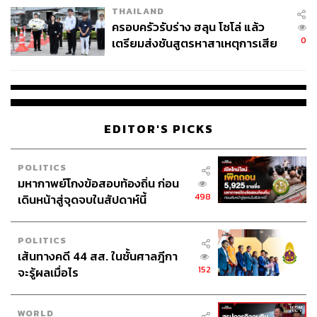
ในสังคมไทย และเราใช้เวลาเกือบร้อยปีเรียนรู้อะไรบ้าง.
THAILAND
ครอบครัวรับร่าง ฮลุน โซโล่ แล้ว
0
เตรียมส่งชันสูตรหาสาเหตุการเสีย
ตราบใดที่ยังมีความขัดแย้งที่ไม่ได้รับการสะสาง และตราบที่
ชีวิต
‘คนไทยยังถูกมองว่าไม่พร้อม’ สังคมเราก็เปรียบเสมือนการ
รำที่หมุนวนอยู่กับที่ท่าเดิม สวยงามแต่ไม่มีวันไปถึงจุดหมาย
และสุดท้ายเหยื่อที่แท้จริงก็คือเหล่า ‘ดอกไม้’ ที่ถูกเด็ดทิ้งไป
ในนามของคำว่า ‘ความมั่นคง’ และ ‘ความเจริญ’ นั่นเอง
EDITOR'S PICKS
นี่คือละครที่คุณไม่ควรพลาด ไม่ใช่เพียงเพราะความสนุก แต่
เพราะมันคือการมองกระจกสะท้อนหน้าประวัติศาสตร์ที่เรา
POLITICS
อาจจะยังไม่เคยข้ามผ่านมันไปได้จริงๆ
มหากาพย์โกงข้อสอบท้องถิ่น ก่อน
498
เดินหน้าสู่จุดจบในสัปดาห์นี้
*สอดสร้อยมาลาฉาย
ทุกวันพุธ – พฤหัสบดี เวลา 20:30 น.
POLITICS
เส้นทางคดี 44 สส. ในชั้นศาลฎีกา
152
จะรู้ผลเมื่อไร
WORLD