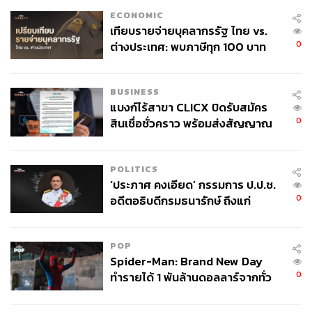
ECONOMIC
เทียบรายจ่ายบุคลากรรัฐ ไทย vs.
0
ต่างประเทศ: พบภาษีทุก 100 บาท
ของคนไทยใช้ไปกับข้าราชการเฉียด
40 บาท
BUSINESS
ละครเรื่องนี้ไม่ได้ให้น้ำหนักไปที่ขั้วการเมืองใดขั้วหนึ่งมาก
แบงก์ไร้สาขา CLICX ปิดรับสมัคร
เกินไป แต่กลับสำรวจว่า “อดีต” ส่งผลต่อ “ปัจจุบัน” อย่างไร ตัว
0
สินเชื่อชั่วคราว พร้อมส่งสัญญาณ
ละครรุ่นใหญ่อย่าง สร้อยสุดา (หมิว ลลิตา) และ แม่ครูมาลา
เตือนกลุ่มกู้เงินผิดวัตถุประสงค์-ให้
(แหม่ม คัทลียา) คือภาพสะท้อนของผลลัพธ์จากความขัดแย้ง
ข้อมูลเท็จ เตรียมดำเนินคดีเด็ดขาด
POLITICS
ในอดีตที่ยังไม่ได้รับการสะสาง ความเป็นศัตรูของทั้งคู่จึงเข้ม
‘ประภาศ คงเอียด’ กรรมการ ป.ป.ช.
ข้นขึ้นตามอุณหภูมิทางการเมืองที่ร้อนระอุ
0
อดีตอธิบดีกรมธนารักษ์ ถึงแก่
อนิจกรรม
สิ่งหนึ่งที่กระแทกใจคือประโยค Keyword ที่ถูกย้ำซ้ำๆ ใน
เรื่องว่า “คนไทยยังไม่พร้อม” ซึ่งบทละครของ พิมพ์มาดา
POP
พัฒนอลงกรณ์ หยิบมาใช้ได้อย่างถูกที่ถูกเวลา ประโยคนี้ไม่
Spider-Man: Brand New Day
ได้ทำหน้าที่แค่บอกเล่าบรรยากาศช่วงปลายรัชกาลที่ 6 จนถึง
0
ทำรายได้ 1 พันล้านดอลลาร์จากทั่ว
พ.ศ. 2475 เท่านั้น แต่มันคือการตั้งคำถามมาถึงปี 2569 ว่า
โลกภายใน 6 วัน
ผ่านเกือบศตวรรษ ทำไมวาทกรรมนี้ยังคงส่งเสียงกังวานอยู่