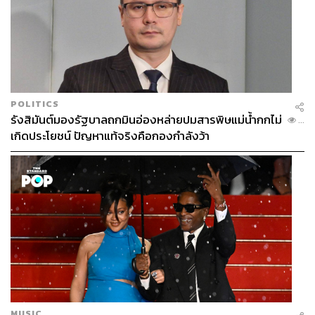
1.9K
ABOUT THE AUTHOR
วีรวัฒน์ อัจจุตมานัส
อดีตคนทำนิตยสารผู้ชื่นชอบการเดินทาง และ
POLITICS
ชอบสังเกตการณ์วัฒนธรรมป๊อปทุกแขนง
รังสิมันต์มองรัฐบาลถกมินอ่องหล่ายปมสารพิษแม่น้ำกกไม่
...
เกิดประโยชน์ ปัญหาแท้จริงคือกองกำลังว้า
MUSIC