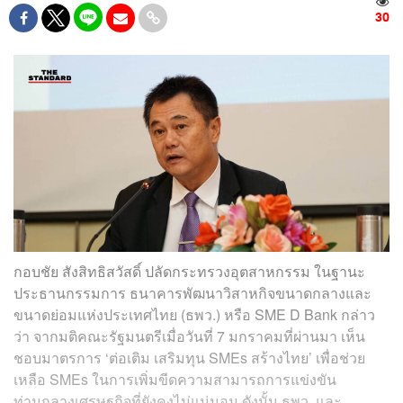
30
กอบชัย สังสิทธิสวัสดิ์ ปลัดกระทรวงอุตสาหกรรม ในฐานะ
ประธานกรรมการ ธนาคารพัฒนาวิสาหกิจขนาดกลางและ
ขนาดย่อมแห่งประเทศไทย (ธพว.) หรือ SME D Bank กล่าว
ว่า จากมติคณะรัฐมนตรีเมื่อวันที่ 7 มกราคมที่ผ่านมา เห็น
ชอบมาตรการ ‘ต่อเติม เสริมทุน SMEs สร้างไทย’ เพื่อช่วย
เหลือ SMEs ในการเพิ่มขีดความสามารถการแข่งขัน
ท่ามกลางเศรษฐกิจที่ยังคงไม่แน่นอน ดังนั้น ธพว. และ