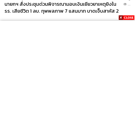
นายกฯ สั่งประชุมด่วนพิจารณามอบเงินเยียวยาเหตุยิงใน
...
รร. เสียชีวิต 1 ลบ. ทุพพลภาพ 7 แสนบาท บาดเจ็บสาหัส 2
แสนบาท บาดเจ็บเล็กน้อย 1 แสนบาท
News
Wealth
Pop
Podcast
Video
Now
Opinion
Careers
Events
Privacy
About
Contact
Policy
FOR
ADVERTISING
MEMBERSHIP