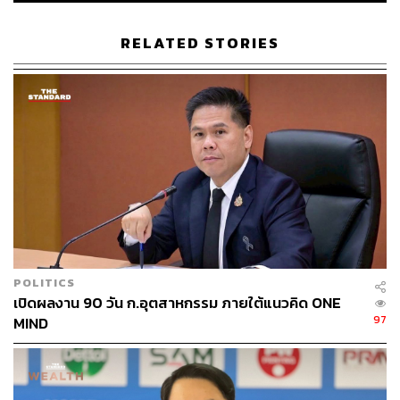
ประเทศไทย (ธพว.)
SME D Bank
กอบชัย สังสิทธิสวัสดิ์
RELATED STORIES
30
ABOUT THE AUTHOR
THE STANDARD TEAM
POLITICS
กองบรรณาธิการ THE STANDARD
เปิดผลงาน 90 วัน ก.อุตสาหกรรม ภายใต้แนวคิด ONE
97
MIND