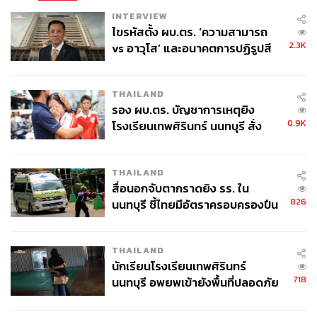
INTERVIEW
ไขรหัสตั้ง ผบ.ตร. ‘ความสามารถ
2.3K
vs อาวุโส’ และอนาคตการปฏิรูปสี
กากี กับ พล.ต.อ. เอก อังสนานนท์
THAILAND
รอง ผบ.ตร. บัญชาการเหตุยิง
0.9K
โรงเรียนเทพศิรินทร์ นนทบุรี สั่ง
ค้นหา 2 รอบยืนยันไร้คนติดค้าง พบ
ศพปู่-ย่าที่บ้านพักผู้ก่อเหตุ
THAILAND
สื่อนอกจับตากราดยิง รร. ใน
826
นนทบุรี ชี้ไทยมีอัตราครอบครองปืน
สูงในระดับต้นของภูมิภาค
THAILAND
นักเรียนโรงเรียนเทพศิรินทร์
718
นนทบุรี อพยพเข้ายังพื้นที่ปลอดภัย
ชั่วคราว หลังเหตุใช้อาวุธปืนภายใน
โรงเรียนคลี่คลาย