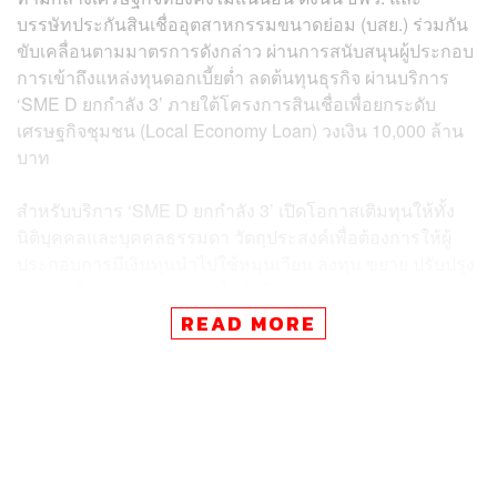
บรรษัทประกันสินเชื่ออุตสาหกรรมขนาดย่อม (บสย.) ร่วมกัน
ขับเคลื่อนตามมาตรการดังกล่าว ผ่านการสนับสนุนผู้ประกอบ
การเข้าถึงแหล่งทุนดอกเบี้ยต่ำ ลดต้นทุนธุรกิจ ผ่านบริการ
‘SME D ยกกำลัง 3’ ภายใต้โครงการสินเชื่อเพื่อยกระดับ
เศรษฐกิจชุมชน (Local Economy Loan) วงเงิน 10,000 ล้าน
บาท
สำหรับบริการ ‘SME D ยกกำลัง 3’ เปิดโอกาสเติมทุนให้ทั้ง
นิติบุคคลและบุคคลธรรมดา วัตถุประสงค์เพื่อต้องการให้ผู้
ประกอบการมีเงินทุนนำไปใช้หมุนเวียน ลงทุน ขยาย ปรับปรุง
กิจการ มีจุดเด่นอัตราดอกเบี้ยต่ำคือ นิติบุคคลและบุคคล
ธรรมดา ที่จดทะเบียนภาษีมูลค่าเพิ่ม (VAT) อัตราดอกเบี้ย 3 ปี
READ MORE
แรกอยู่ที่ 3% ต่อปี ปีที่ 4-7 อัตราดอกเบี้ย MLR วงเงินกู้สูงสุด 5
ล้านบาท
ส่วนบุคคลธรรมดาอัตราดอกเบี้ย 3 ปีแรกอยู่ที่ 5% ต่อปี ปีที่ 4-
7 อัตราดอกเบี้ย MLR วงเงินกู้สูงสุด 2 ล้านบาท กำหนดระยะ
เวลาผ่อนนานสูงสุดถึง 7 ปี นอกจากนี้จะฟรีค่าธรรมเนียมค้ำ