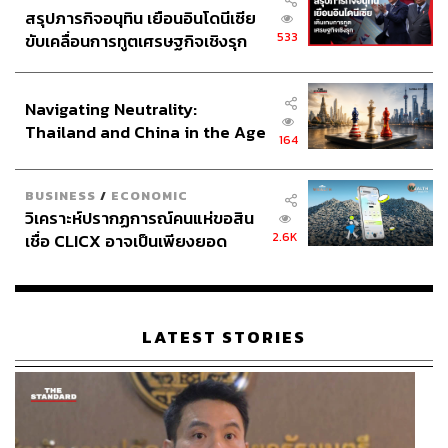
สรุปภารกิจอนุทิน เยือนอินโดนีเซีย
533
ขับเคลื่อนการทูตเศรษฐกิจเชิงรุก
ประกาศหุ้นส่วนยุทธศาสตร์ไทย –
อินโดนีเซีย
Navigating Neutrality:
Thailand and China in the Age
164
of a New Global Order
BUSINESS
/
ECONOMIC
วิเคราะห์ปรากฏการณ์คนแห่ขอสิน
2.6K
เชื่อ CLICX อาจเป็นเพียงยอด
ภูเขาน้ำแข็ง ของปัญหาหนี้ครัว
เรือนไทยที่ถูกซุกไว้
LATEST STORIES