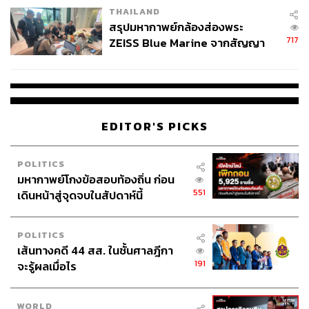
THAILAND
สรุปมหากาพย์กล้องส่องพระ
717
ZEISS Blue Marine จากสัญญา
ผลิต 8.3 ล้าน สู่ข้อพิพาท ‘มา
เวลล์ฯ’ ฟ้อง ‘โทน บางแค’ ผิดนัด
จ่ายหนี้-แอบระบุแบรนด์
EDITOR'S PICKS
POLITICS
มหากาพย์โกงข้อสอบท้องถิ่น ก่อน
551
เดินหน้าสู่จุดจบในสัปดาห์นี้
POLITICS
เส้นทางคดี 44 สส. ในชั้นศาลฎีกา
191
จะรู้ผลเมื่อไร
WORLD