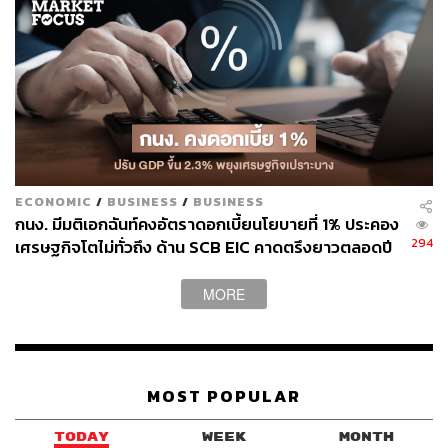
ECONOMIC
/
BUSINESS
/
BUSINESS
กนง. มีมติเอกฉันท์คงอัตราดอกเบี้ยนโยบายที่ 1% ประคอง
294
เศรษฐกิจโตไม่ทั่วถึง ด้าน SCB EIC คาดตรึงยาวตลอดปี
69 รองรับเงินเฟ้อและลูกหนี้เปราะบาง
MORE
MOST POPULAR
TODAY
WEEK
MONTH