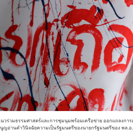
ลุ่มแนวร่วมธรรมศาสตร์และการชุมนุมพร้อมเครือข่าย ออกแถลงการ
ญอ่านคำวินิจฉัยความเป็นรัฐมนตรีของนายกรัฐมนตรีของ พล.อ.