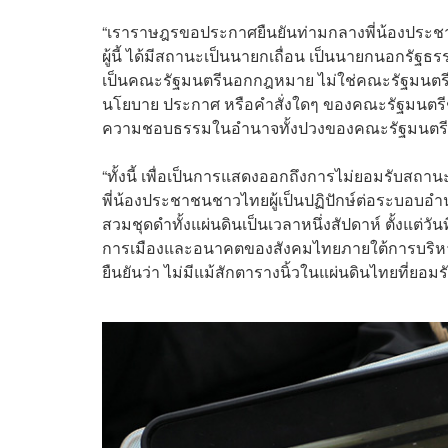
“เราราษฎรขอประกาศยืนยันท่ามกลางพี่น้องประชาชนท
ผู้นี้ ได้มีสถานะเป็นนายกเถื่อน เป็นนายกนอกรัฐ
เป็นคณะรัฐมนตรีนอกกฎหมาย ไม่ใช่คณะรัฐมนตร
นโยบาย ประกาศ หรือคำสั่งใดๆ ของคณะรัฐมนตร
ความชอบธรรมในอำนาจทั้งปวงของคณะรัฐมนตรีชุ
“ทั้งนี้ เพื่อเป็นการแสดงออกถึงการไม่ยอมรับส
พี่น้องประชาชนชาวไทยผู้เป็นปฏิปักษ์ต่อระบอบอำนา
สวมชุดดำทั้งแผ่นดินเป็นเวลาหนึ่งสัปดาห์ ตั้งแต่วั
การเมืองและอนาคตของสังคมไทยภายใต้การบริหารข
ยืนยันว่า ไม่มีแม้สักตารางนิ้วในแผ่นดินไทยที่ยอ