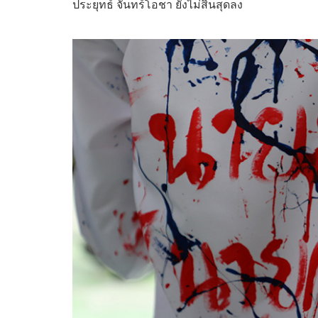
ประยุทธ์ จันทร์โอชา ยังไม่สิ้นสุดลง