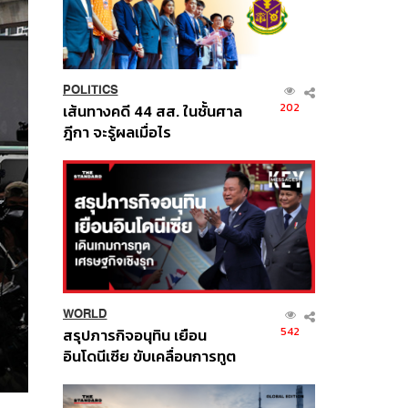
POLITICS
202
เส้นทางคดี 44 สส. ในชั้นศาล
ฎีกา จะรู้ผลเมื่อไร
WORLD
542
สรุปภารกิจอนุทิน เยือน
อินโดนีเซีย ขับเคลื่อนการทูต
เศรษฐกิจเชิงรุก ประกาศหุ้น
ส่วนยุทธศาสตร์ไทย –