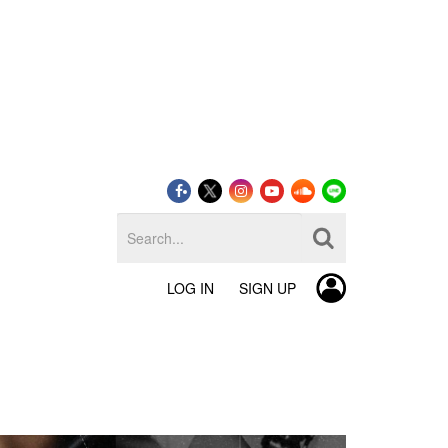
LOG IN
SIGN UP