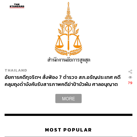
THAILAND
อัยการคดีทุจริตฯ สั่งฟ้อง 7 ตำรวจ สภ.อรัญประเทศ คดี
79
คลุมถุงดำบังคับรับสารภาพคดีฆ่าป้าบัวผัน ศาลอนุญาต
ปล่อยตัวชั่วคราว นัดสอบ 17 ส.ค.นี้
MORE
MOST POPULAR