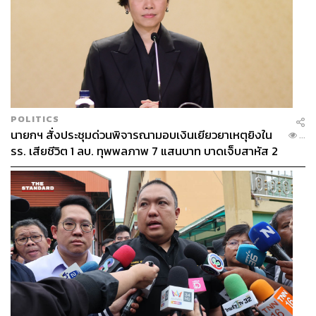
POLITICS
นายกฯ สั่งประชุมด่วนพิจารณามอบเงินเยียวยาเหตุยิงใน
...
รร. เสียชีวิต 1 ลบ. ทุพพลภาพ 7 แสนบาท บาดเจ็บสาหัส 2
แสนบาท บาดเจ็บเล็กน้อย 1 แสนบาท