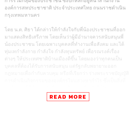
การรวมกลุ่มของประชาชน ซึ่งปักหลักอยู่หน้าสำนักงาน
องค์การสหประชาชาติ ประจำประเทศไทย ถนนราชดำเนิน
กรุงเทพมหานคร
โดย น.ต. ศิธา ได้กล่าวให้กำลังใจกับพี่น้องประชาชนที่ออก
มาแสดงสิทธิเสรีภาพ โดยเห็นว่าผู้มีอำนาจควรสนับสนุนพี่
น้องประชาชน โดยเฉพาะบุคคลที่ทำงานเพื่อสังคม และได้
ทุ่มเทกำลังกาย กำลังใจ กำลังทุนทรัพย์ เพื่อรณรงค์เรื่อง
ต่างๆ ให้ประเทศชาติบ้านเมืองดีขึ้น โดยมองว่าทุกคนเป็น
บุคคลที่ต้องได้รับการสนับสนุน แต่รัฐกลับพยายามออก
กฎหมายเพื่อกำกับควบคุม หรือที่เรียกว่า ร่างพระราชบัญญัติ
การดำเนินกิจกรรมขององค์กรไม่แสวงหากำไร ซึ่งเป็นสิ่งที่
สะท้อนว่าผู้มีอำนาจยังมีความคิดแบบเดิม ยังใช้รัฐราชการ
ในการกำกับควบคุมพี่น้องประชาชน ในทางกลับกันกฎหมาย
READ MORE
ที่เป็นประโยชน์และคุ้มครองสิทธิเสรีภาพของพี่น้อง
ประชาชน กลับดำเนินการอย่างล่าช้า ซึ่งถือเป็นความละเลย
ของภาครัฐ
“การออก พ.ร.บ. ที่จะไปกำกับดูแล NGO ต่างๆ ถือเป็นสารตั้ง