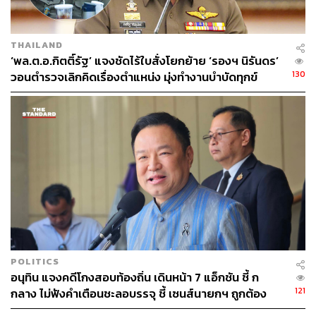
THAILAND
‘พล.ต.อ.กิตติ์รัฐ’ แจงชัดไร้ใบสั่งโยกย้าย ‘รองฯ นิรันดร’
130
วอนตำรวจเลิกคิดเรื่องตำแหน่ง มุ่งทำงานบำบัดทุกข์
บำรุงสุข
POLITICS
อนุทิน แจงคดีโกงสอบท้องถิ่น เดินหน้า 7 แอ็กชัน ชี้ ก
121
กลาง ไม่ฟังคำเตือนชะลอบรรจุ ชี้ เซนส์นายกฯ ถูกต้อง