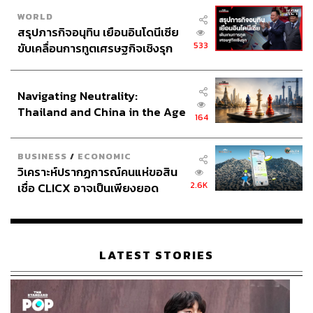
WORLD
สรุปภารกิจอนุทิน เยือนอินโดนีเซีย
533
ขับเคลื่อนการทูตเศรษฐกิจเชิงรุก
ประกาศหุ้นส่วนยุทธศาสตร์ไทย –
อินโดนีเซีย
Navigating Neutrality:
Thailand and China in the Age
164
of a New Global Order
BUSINESS
/
ECONOMIC
วิเคราะห์ปรากฏการณ์คนแห่ขอสิน
2.6K
เชื่อ CLICX อาจเป็นเพียงยอด
ภูเขาน้ำแข็ง ของปัญหาหนี้ครัว
เรือนไทยที่ถูกซุกไว้
LATEST STORIES