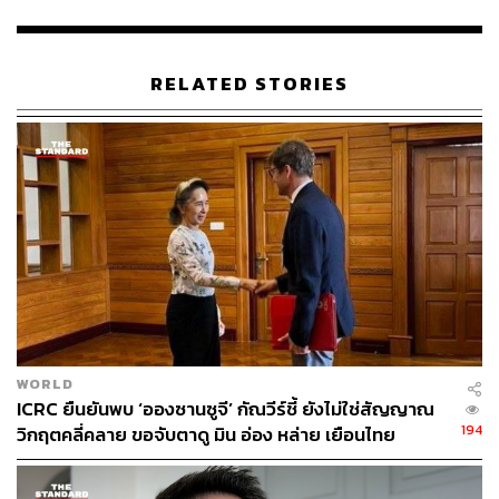
ใช้สิทธิเสรีภาพ ออกมาแสดงจุดยืนในการคัดค้านกฎหมายที่
สวนทางกับโลกยุคปัจจุบัน ซึ่งเจ้าหน้าที่ตำรวจจะต้องเข้าใจ
และฝากเป็นตัวกลางในการสื่อสารไปถึงรัฐบาล ขณะเดียวกัน
RELATED STORIES
ได้ย้ำว่า เจ้าหน้าที่ต้องดูแลความปลอดภัยและความเรียบร้อย
ให้กับพี่น้องที่มาชุมนุม เน้นการพูดคุยเจรจา แทนที่จะใช้
กำลังเข้าสลายการชุมนุมเหมือนเช่นหลายครั้งที่ผ่านมา
TAGS:
ตำรวจ
NGO
กัณวีร์ สืบแสง
ศิธา ทิวารี
WORLD
ICRC ยืนยันพบ ‘อองซานซูจี’ กัณวีร์ชี้ ยังไม่ใช่สัญญาณ
42
194
วิกฤตคลี่คลาย ขอจับตาดู มิน อ่อง หล่าย เยือนไทย
ABOUT THE AUTHOR