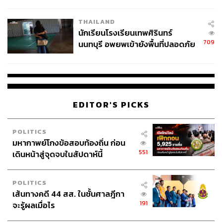
ผลิต 8.3 ล้าน สู่ข้อพิพาท ‘มา
เวลล์ฯ’ ฟ้อง ‘โทน บางแค’ ผิดนัด
THAILAND
จ่ายหนี้-แอบระบุแบรนด์
นักเรียนโรงเรียนเทพศิรินทร์
709
นนทบุรี อพยพเข้ายังพื้นที่ปลอดภัย
ชั่วคราว หลังเหตุใช้อาวุธปืนภายใน
โรงเรียนคลี่คลาย
EDITOR'S PICKS
POLITICS
มหากาพย์โกงข้อสอบท้องถิ่น ก่อน
551
เดินหน้าสู่จุดจบในสัปดาห์นี้
POLITICS
เส้นทางคดี 44 สส. ในชั้นศาลฎีกา
191
จะรู้ผลเมื่อไร