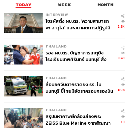
TODAY
WEEK
MONTH
INTERVIEW
ไขรหัสตั้ง ผบ.ตร. ‘ความสามารถ
2.3K
vs อาวุโส’ และอนาคตการปฏิรูปสี
กากี กับ พล.ต.อ. เอก อังสนานนท์
THAILAND
รอง ผบ.ตร. บัญชาการเหตุยิง
843
โรงเรียนเทพศิรินทร์ นนทบุรี สั่ง
ค้นหา 2 รอบยืนยันไร้คนติดค้าง พบ
ศพปู่-ย่าที่บ้านพักผู้ก่อเหตุ
THAILAND
สื่อนอกจับตากราดยิง รร. ใน
804
นนทบุรี ชี้ไทยมีอัตราครอบครองปืน
สูงในระดับต้นของภูมิภาค
THAILAND
สรุปมหากาพย์กล้องส่องพระ
711
ZEISS Blue Marine จากสัญญา