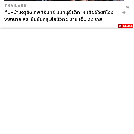
THAILAND
คืบหน้าเหตุยิงเทพศิรินทร์ นนทบุรี เด็ก 14 เสียชีวิตที่โรง
...
พยาบาล สธ. ยืนยันครูเสียชีวิต 5 ราย เจ็บ 22 ราย
News
Wealth
Pop
Podcast
Video
Now
Opinion
Careers
Events
Privacy
About
Contact
Policy
FOR
ADVERTISING
MEMBERSHIP