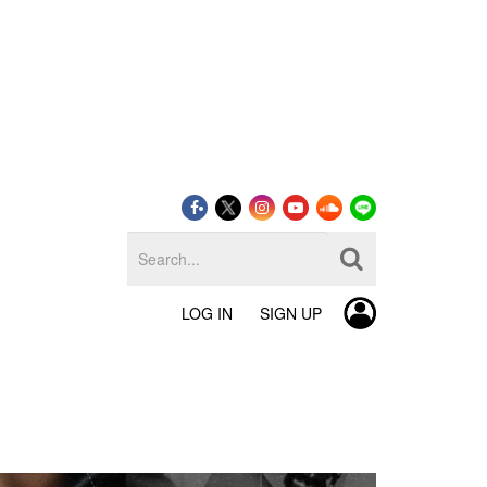
LOG IN
SIGN UP