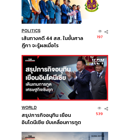
POLITICS
197
เส้นทางคดี 44 สส. ในชั้นศาล
ฎีกา จะรู้ผลเมื่อไร
WORLD
539
สรุปภารกิจอนุทิน เยือน
อินโดนีเซีย ขับเคลื่อนการทูต
เศรษฐกิจเชิงรุก ประกาศหุ้น
ส่วนยุทธศาสตร์ไทย –