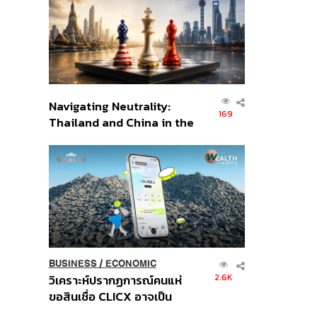
อินโดนีเซีย
Navigating Neutrality:
169
Thailand and China in the
Age of a New Global
Order
BUSINESS
/
ECONOMIC
2.6K
วิเคราะห์ปรากฏการณ์คนแห่
ขอสินเชื่อ CLICX อาจเป็น
เพียงยอดภูเขาน้ำแข็ง ของ