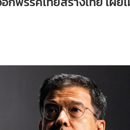
 ลาออกพรรคไทยสร้างไทย เผยไ