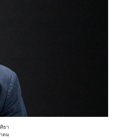
ศิธา
ุลาคม