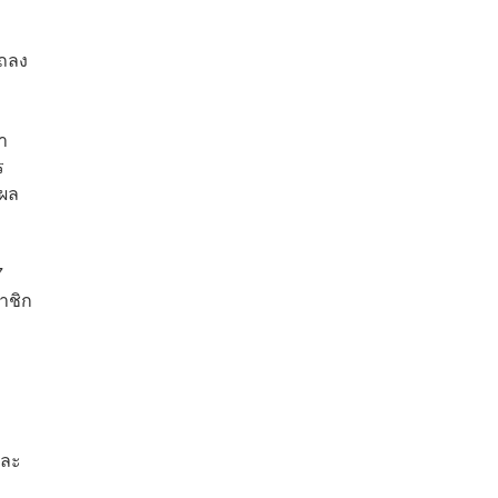
แถลง
า
ร
ีผล
7
าชิก
และ