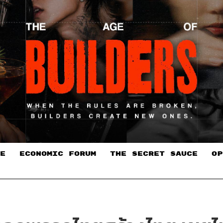
E
ECONOMIC FORUM
THE SECRET SAUCE​
OP