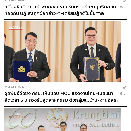
อดีตอธิบดี สถ. เข้าพบกองปราบ รับทราบข้อหาทุจริตสอบ
...
ท้องถิ่น ปฏิเสธทุกข้อกล่าวหา-เตรียมสู้คดีในชั้นศาล
POLITICS
จุลพันธ์จ่อชง ครม. เห็นชอบ MOU แรงงานไทย-เมียนมา
...
ยืดเวลา 5 ปี รองรับอุตสาหกรรม ดึงกลุ่มแม่บ้าน-งานอิสระ
เข้าสู่ระบบประกันสังคม