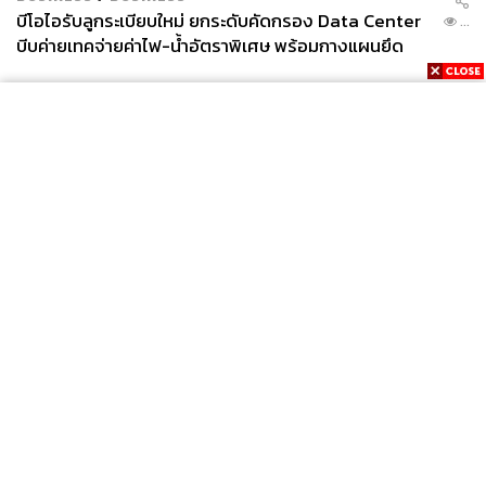
บีโอไอรับลูกระเบียบใหม่ ยกระดับคัดกรอง Data Center
...
บีบค่ายเทคจ่ายค่าไฟ-น้ำอัตราพิเศษ พร้อมกางแผนยึด
ประโยชน์ประเทศเป็นหลัก
News
Wealth
Pop
Podcast
Video
Now
Opinion
Careers
Events
Privacy
About
Contact
Policy
FOR
ADVERTISING
MEMBERSHIP