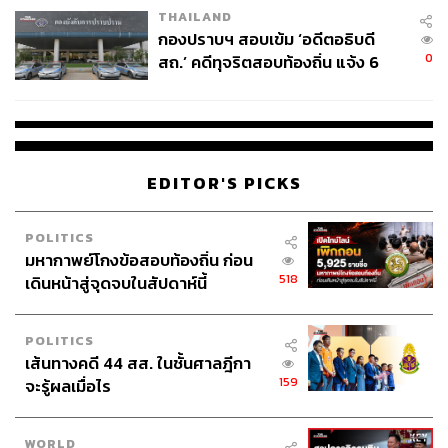
THAILAND
กองปราบฯ สอบเข้ม ‘อดีตอธิบดี
0
สถ.’ คดีทุจริตสอบท้องถิ่น แจ้ง 6
ข้อหาหนัก จ่อชง ป.ป.ช. 12 ส.ค. นี้
EDITOR'S PICKS
POLITICS
มหากาพย์โกงข้อสอบท้องถิ่น ก่อน
518
เดินหน้าสู่จุดจบในสัปดาห์นี้
POLITICS
เส้นทางคดี 44 สส. ในชั้นศาลฎีกา
159
จะรู้ผลเมื่อไร
WORLD