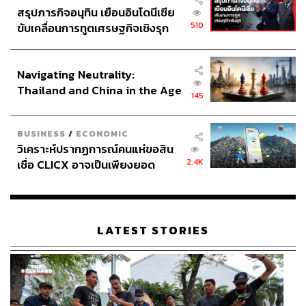
สรุปภารกิจอนุทิน เยือนอินโดนีเซีย
510
ขับเคลื่อนการทูตเศรษฐกิจเชิงรุก
ประกาศหุ้นส่วนยุทธศาสตร์ไทย –
อินโดนีเซีย
Navigating Neutrality:
Thailand and China in the Age
145
of a New Global Order
BUSINESS
/
ECONOMIC
วิเคราะห์ปรากฏการณ์คนแห่ขอสิน
2.4K
เชื่อ CLICX อาจเป็นเพียงยอด
ภูเขาน้ำแข็ง ของปัญหาหนี้ครัว
เรือนไทยที่ถูกซุกไว้
LATEST STORIES