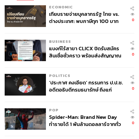
ECONOMIC
เทียบรายจ่ายบุคลากรรัฐ ไทย vs.
0
ต่างประเทศ: พบภาษีทุก 100 บาท
ของคนไทยใช้ไปกับข้าราชการเฉียด
40 บาท
BUSINESS
แบงก์ไร้สาขา CLICX ปิดรับสมัคร
0
สินเชื่อชั่วคราว พร้อมส่งสัญญาณ
เตือนกลุ่มกู้เงินผิดวัตถุประสงค์-ให้
ข้อมูลเท็จ เตรียมดำเนินคดีเด็ดขาด
POLITICS
‘ประภาศ คงเอียด’ กรรมการ ป.ป.ช.
0
อดีตอธิบดีกรมธนารักษ์ ถึงแก่
อนิจกรรม
POP
Spider-Man: Brand New Day
0
ทำรายได้ 1 พันล้านดอลลาร์จากทั่ว
โลกภายใน 6 วัน