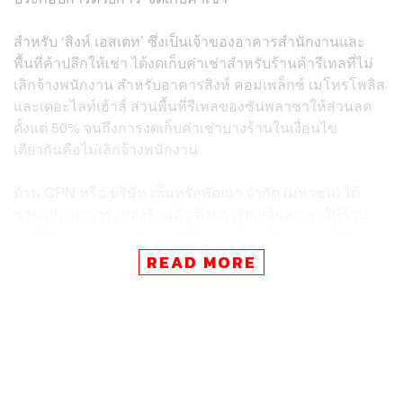
สำหรับ ‘สิงห์ เอสเตท’ ซึ่งเป็นเจ้าของอาคารสำนักงานและ
พื้นที่ค้าปลีกให้เช่า ได้งดเก็บค่าเช่าสำหรับร้านค้ารีเทลที่ไม่
เลิกจ้างพนักงาน สำหรับอาคารสิงห์ คอมเพล็กซ์ เมโทรโพลิส
และเดอะไลท์เฮ้าส์ ส่วนพื้นที่รีเทลของซันพลาซาให้ส่วนลด
ตั้งแต่ 50% จนถึงการงดเก็บค่าเช่าบางร้านในเงื่อนไข
เดียวกันคือไม่เลิกจ้างพนักงาน
ด้าน CPN หรือ บริษัท เซ็นทรัลพัฒนา จำกัด (มหาชน) ได้
ช่วยแบ่งเบาภาระของร้านค้า ด้วยการยกเว้นค่าเช่าให้ร้าน
ค้าที่ไม่สามารถดำเนินการได้ในช่วงที่ศูนย์การค้าปิดให้
บริการชั่วคราวตามประกาศภาครัฐ และสำหรับร้านค้าที่ยัง
READ MORE
คงเปิดดำเนินการได้ด้วยการลดค่าเช่า 10-50% ตามผลกระ
ทบที่เกิดขึ้นดังที่เคยได้ประกาศไว้
นอกจากนี้ ยังสนับสนุนร้านค้าเพื่อทำการขายในรูปแบบ Pick
Up & Delivery ในระหว่างที่ศูนย์การค้าปิดดำเนินการ รวมถึง
การเตรียมแผนธุรกิจเพื่อพร้อมกลับมาให้บริการเมื่อผ่านพ้น