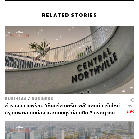
THE STANDARD WEALTH ผู้เสพติดโลก
ธุรกิจ การตลาด เทคโนโลยี และชอบสำรวจ
RELATED STORIES
โลกออฟไลน์และออนไลน์มาถอดรหัสความ
เคลื่อนไหวให้เป็นเรื่องเข้าใจง่าย สนุก และได้
ไอเดียใหม่ๆ
BUSINESS
/
BUSINESS
สำรวจความพร้อม ‘เซ็นทรัล นอร์ทวิลล์’ แลนด์มาร์กใหม่
2.9K
กรุงเทพตอนเหนือฯ และนนทบุรี ก่อนเปิด 3 กรกฎาคม
2569 นี้