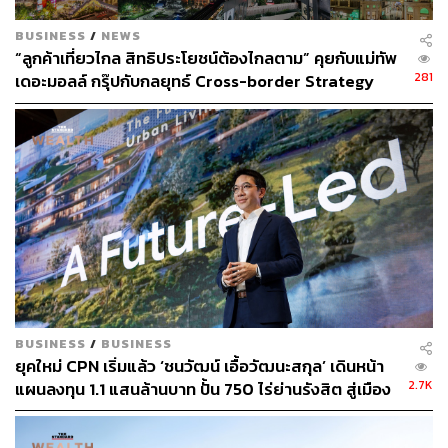
BUSINESS
/
NEWS
“ลูกค้าเที่ยวไกล สิทธิประโยชน์ต้องไกลตาม” คุยกับแม่ทัพ
281
เดอะมอลล์ กรุ๊ปกับกลยุทธ์ Cross-border Strategy
[ADVERTORIAL]
BUSINESS
/
BUSINESS
ยุคใหม่ CPN เริ่มแล้ว ‘ชนวัฒน์ เอื้อวัฒนะสกุล’ เดินหน้า
2.7K
แผนลงทุน 1.1 แสนล้านบาท ปั้น 750 ไร่ย่านรังสิต สู่เมือง
แห่งอนาคต