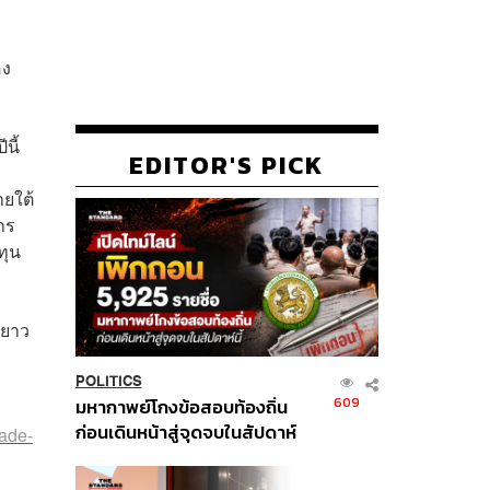
อง
นี้
EDITOR'S PICK
ายใต้
าร
ทุน
ะยาว
POLITICS
609
มหากาพย์โกงข้อสอบท้องถิ่น
ก่อนเดินหน้าสู่จุดจบในสัปดาห์
rade-
นี้