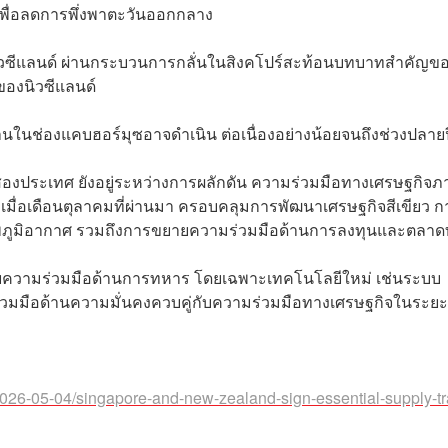
เพื่อลดการพึ่งพาตะวันออกกลาง
งนิวซีแลนด์ ผ่านกระบวนการกลั่นในสิงคโปร์สะท้อนบทบาทสำคัญข
ของนิวซีแลนด์
ในช่องแคบฮอร์มุซอาจดำเนิน ต่อเนื่องอย่างน้อยจนถึงช่วงปลายปี
สองประเทศ ยังอยู่ระหว่างการผลักดัน ความร่วมมือทางเศรษฐกิจภ
เมื่อเดือนตุลาคมที่ผ่านมา ครอบคลุมการพัฒนาเศรษฐกิจสีเขียว ก
าพภูมิอากาศ รวมถึงการขยายความร่วมมือด้านการลงทุนและตลาด
ขยายความร่วมมือด้านการทหาร โดยเฉพาะเทคโนโลยีใหม่ เช่นระบบ
่วมมือด้านความมั่นคงควบคู่กับความร่วมมือทางเศรษฐกิจในระย
2026-05-04/singapore-and-new-zealand-sign-essential-supply-t