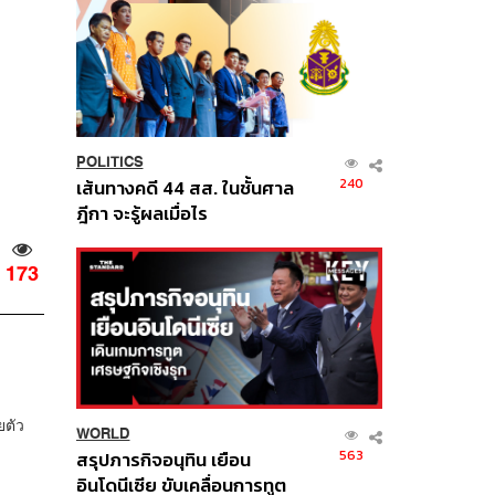
POLITICS
240
เส้นทางคดี 44 สส. ในชั้นศาล
ฎีกา จะรู้ผลเมื่อไร
173
ยตัว
WORLD
563
สรุปภารกิจอนุทิน เยือน
อินโดนีเซีย ขับเคลื่อนการทูต