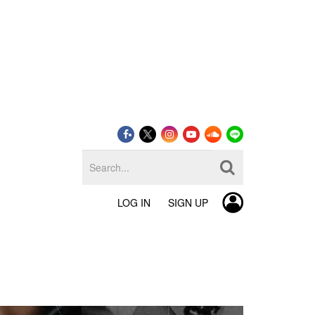
LOG IN
SIGN UP