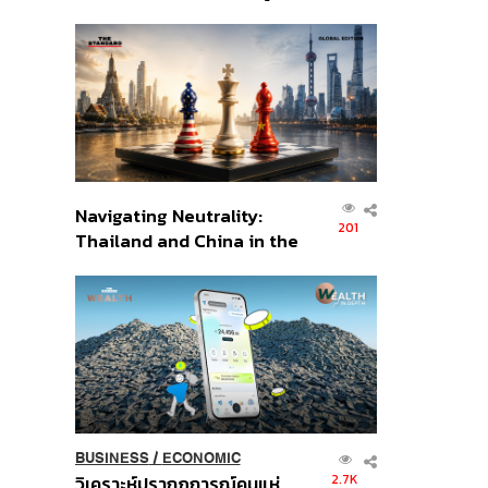
เศรษฐกิจเชิงรุก ประกาศหุ้น
ส่วนยุทธศาสตร์ไทย –
อินโดนีเซีย
Navigating Neutrality:
201
Thailand and China in the
Age of a New Global
Order
BUSINESS
/
ECONOMIC
2.7K
วิเคราะห์ปรากฏการณ์คนแห่