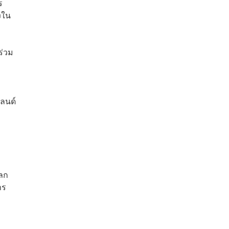
ร
งใน
ร่วม
ลนด์
ผลก
าร