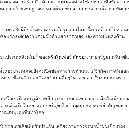
มข้อตกลงความร่วมมือ ด้านความมั่นคงห่วงโซ่อุปทาน เพื่อรักษากา
งความเสี่ยงเศรษฐกิจการค้าที่เพิ่มขึ้น จากสถานการณ์ความขัดแย้
้อตกลงครั้งนี้ถือเป็นความร่วมมือรูปแบบใหม่ ซึ่งรวมถึงกลไกความ
ฤต พร้อมยกระดับความร่วมมือด้านสาธารณสุขและความมั่นคงด้าน
เยือนประเทศสิงคโปร์ ของ
คริสโตเฟอร์ ลักซอน
นายกรัฐมนตรีนิวซีแ
ั้งสองประเทศจะยังคงเปิดช่องทางการค้าและไม่จำกัด การส่งออก
าหาร เชื้อเพลิง และปัจจัยจำเป็นอื่นๆ” หว่องกล่าวในงานแถลงข่าว
ะเทศในเอเชียและภูมิภาคอื่นๆ เร่งประสานความร่วมมือกันเพื่อลด
างเดินเรือในช่องแคบฮอร์มุซ ซึ่งเป็นจุดยุทธศาสตร์สำคัญ ของก
นส่งพุ่งสูงขึ้นทั่วโลก
ับออสเตรเลียเพื่อรับประกัน เสถียรภาพการจัดหาน้ำมันเชื้อเพลิง