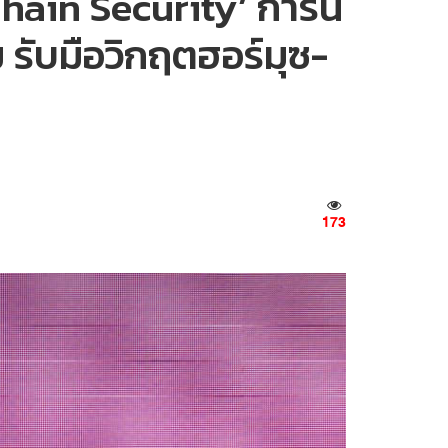
hain Security’ การัน
 รับมือวิกฤตฮอร์มุซ-
173