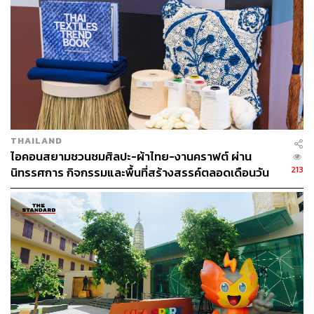
เปลี่ยนเพื่อแตกต่าง
กับ The Center of Gift Personalization
สยามดิสคัฟเวอรี่รวบรวมของขวัญที่มีความพิเศษด้วยการ
บริการ Personalize Service กับสินค้าต่างๆ รวมทั้งมี ‘Gift
THAILAND
Lab’ ชั้น 3 บริการห่อของขวัญแบบเก๋ที่มีเพียงชิ้นเดียวในโลก
ไอคอนสยามชวนชมศิลปะ-ผ้าไทย-งานคราฟต์ ผ่าน
เพิ่มคุณค่าให้กับของขวัญทุกชิ้นที่ซื้อจากสยามดิสคัฟเวอรี่
213
นิทรรศการ กิจกรรมและพื้นที่สร้างสรรค์ตลอดเดือนวัน
แม่ [ADVERTORIAL]
เปลี่ยนเพื่อตัวเองและคนรอบข้าง กับการมอบของขวัญสุด
พิเศษต้อนรับปีใหม่ ด้วยโปรโมชันในแคมเปญ Siam
Discovery New World New You ที่จัดเต็มในรูปแบบสุดพิเศษ
ทันที
Gift for Party: ช้อปของเตรียมพร้อมสำหรับเฉลิมฉลองหน้า
เทศกาลและงานปาร์ตี้ มาเฮพร้อมกันได้เลย!