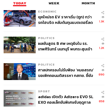
New World New You
Upcycling Christmas Tree
TODAY
WEEK
MONTH
Upcycling Plastic Waste
ECONOMIC
ยุคใหม่รถ EV ราคาเริ่ม (ถูก) กว่า
1.3K
รถไฮบริด หลังต้นทุนแบตเตอรี่ลด
ลง - จีนแห่บุกตลาดเกิดใหม่
POLITICS
ผลชันสูตร 8 ศพ เหตุยิงใน รร.
1.2K
เทพศิรินทร์ นนทบุรี พบกระสุนเข้า
57
จุดสำคัญ ‘ศีรษะ-หน้าอก’ ครูถูกยิง
4 นัด จากระยะไกล
POLITICS
ABOUT THE AUTHOR
ศาลปกครองไม่รับฟ้อง ‘หมอสรณ’
890
ขอเพิกถอนมติสรรหา กสทช. ชี้ยัง
THE STANDARD TEAM
ไม่ใช่ผู้เดือดร้อนเสียหาย
กองบรรณาธิการ THE STANDARD
SPORT
adidas เปิดตัว Adizero EVO SL
858
EXO คอลเล็กชันพิเศษรับฤดูกาล
College Football