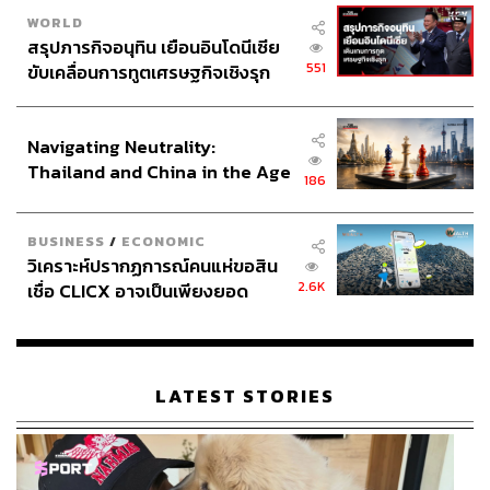
WORLD
สรุปภารกิจอนุทิน เยือนอินโดนีเซีย
551
ขับเคลื่อนการทูตเศรษฐกิจเชิงรุก
ประกาศหุ้นส่วนยุทธศาสตร์ไทย –
อินโดนีเซีย
Navigating Neutrality:
Thailand and China in the Age
186
of a New Global Order
BUSINESS
/
ECONOMIC
วิเคราะห์ปรากฏการณ์คนแห่ขอสิน
2.6K
เชื่อ CLICX อาจเป็นเพียงยอด
ภูเขาน้ำแข็ง ของปัญหาหนี้ครัว
เรือนไทยที่ถูกซุกไว้
LATEST STORIES