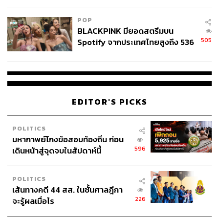
POP
BLACKPINK มียอดสตรีมบน
505
Spotify จากประเทศไทยสูงถึง 536
ล้านครั้ง ตลอด 10 ปีที่ผ่านมา
EDITOR'S PICKS
POLITICS
มหากาพย์โกงข้อสอบท้องถิ่น ก่อน
596
เดินหน้าสู่จุดจบในสัปดาห์นี้
POLITICS
เส้นทางคดี 44 สส. ในชั้นศาลฎีกา
226
จะรู้ผลเมื่อไร