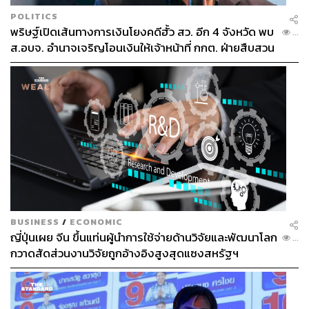
POLITICS
พริษฐ์เปิดเส้นทางการเงินโยงคดีฮั้ว สว. อีก 4 จังหวัด พบ
...
ส.อบจ. อำนาจเจริญโอนเงินให้เจ้าหน้าที่ กกต. ฝ่ายสืบสวน
BUSINESS
/
ECONOMIC
ญี่ปุ่นเผย จีน ขึ้นแท่นผู้นำการใช้จ่ายด้านวิจัยและพัฒนาโลก
...
กวาดสัดส่วนงานวิจัยถูกอ้างอิงสูงสุดแซงสหรัฐฯ