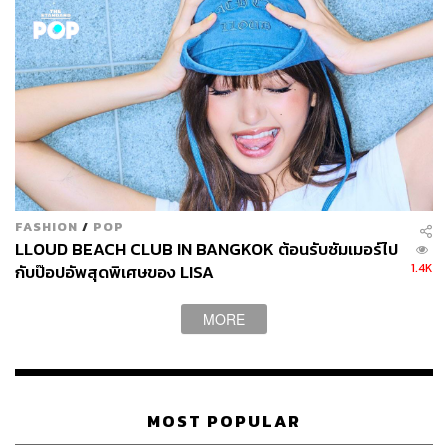
FASHION
/
POP
LLOUD BEACH CLUB IN BANGKOK ต้อนรับซัมเมอร์ไป
1.4K
กับป๊อปอัพสุดพิเศษของ LISA
สยามดิสคัฟเวอรี่ พร้อมต้อนรับทุกคนตั้งแต่วันนี้ถึง 15
มกราคม 2561
MORE
TAGS:
บริษัท พีทีที โกลบอล เคมิคอล จำกัด (มหาชน)
Citizen of the Love
The Center of Gift Personalization
Gift Lab
MOST POPULAR
Siam Discovery New World New You
Siam Discovery
Advertorial
ขยะในทะเล