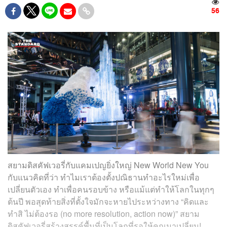
56
สยามดิสคัฟเวอรี่กับแคมเปญยิ่งใหญ่ New World New You
กับแนวคิดที่ว่า ทำไมเราต้องตั้งปณิธานทำอะไรใหม่เพื่อ
เปลี่ยนตัวเอง ทำเพื่อคนรอบข้าง หรือแม้แต่ทำให้โลกในทุกๆ
ต้นปี พอสุดท้ายสิ่งที่ตั้งใจมักจะหายไประหว่างทาง “คิดและ
ทำสิ ไม่ต้องรอ (no more resolution, action now)” สยาม
ดิสคัฟเวอรี่สร้างสรรค์พื้นที่เป็นโลกที่รอให้คุณมาเปลี่ยน!