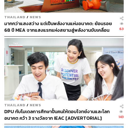
Gift for Travel: จะมีช่วงเวลาไหนของปีที่น่าเที่ยวเท่ากับหยุด
ยาวปลายปี
Gift for Yourself: ช้อปของให้ตัวเอง พร้อมแล้วสำหรับการ
THAILAND
/
NEWS
เปลี่ยนตัวเองเป็นคนใหม่ในปีนี้
มากกว่าแสงสว่าง แต่เป็นพลังงานแห่งอนาคต: ย้อนรอย
Gift for Goodwill: มอบของขวัญสุดพิเศษและมีคุณค่าให้กับ
63
68 ปี MEA จากแสงแรกแห่งสยามสู่พลังงานขับเคลื่อน
คนรอบข้าง
เมือง ผ่าน MEA SPARK
THAILAND
/
NEWS
DPU กับโมเดลการศึกษาปั้นคนให้ตอบโจทย์งานและโลก
143
อนาคต คว้า 3 รางวัลจาก IEAC [ADVERTORIAL]