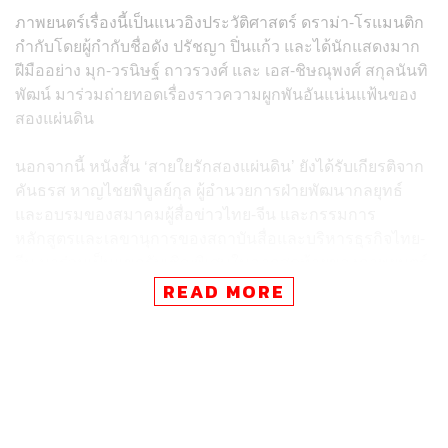
ภาพยนตร์เรื่องนี้เป็นแนวอิงประวัติศาสตร์ ดราม่า-โรแมนติก
กำกับโดยผู้กำกับชื่อดัง ปรัชญา ปิ่นแก้ว และได้นักแสดงมาก
ฝีมืออย่าง มุก-วรนิษฐ์ ถาวรวงศ์ และ เอส-ชิษณุพงศ์ สกุลนันทิ
พัฒน์ มาร่วมถ่ายทอดเรื่องราวความผูกพันอันแน่นแฟ้นของ
สองแผ่นดิน
นอกจากนี้ หนังสั้น ‘สายใยรักสองแผ่นดิน’ ยังได้รับเกียรติจาก
คันธรส หาญไชยพิบูลย์กุล ผู้อำนวยการฝ่ายพัฒนากลยุทธ์
และอบรมของสมาคมผู้สื่อข่าวไทย-จีน และกรรมการ
หลักสูตรและเลขานุการของสถาบันสื่อและบริหารธุรกิจไทย-
จีน มาร่วมเป็นแขกรับเชิญพิเศษในฉากสุดท้ายของภาพยนตร์
อีกด้วย
READ MORE
‘สายใยรักสองแผ่นดิน’ ถือเป็นอีกหนึ่งผลงานที่สะท้อนถึง
มิตรภาพและความสัมพันธ์อันดีงามระหว่างไทยและจีน รอ
ติดตามชมผลงานคุณภาพเรื่องนี้ได้เร็วๆ นี้!