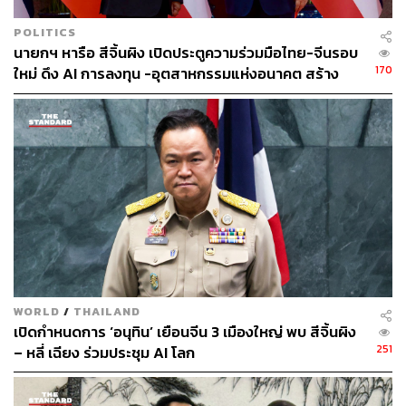
POLITICS
นายกฯ หารือ สีจิ้นผิง เปิดประตูความร่วมมือไทย-จีนรอบ
170
ใหม่ ดึง AI การลงทุน -อุตสาหกรรมแห่งอนาคต สร้าง
โอกาสใหม่เศรษฐกิจไทย
WORLD
/
THAILAND
เปิดกำหนดการ ‘อนุทิน’ เยือนจีน 3 เมืองใหญ่ พบ สีจิ้นผิง
251
– หลี่ เฉียง ร่วมประชุม AI โลก