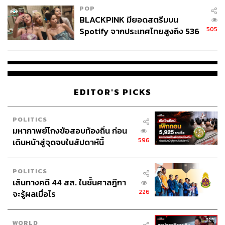
POP
BLACKPINK มียอดสตรีมบน
505
Spotify จากประเทศไทยสูงถึง 536
ล้านครั้ง ตลอด 10 ปีที่ผ่านมา
EDITOR'S PICKS
POLITICS
มหากาพย์โกงข้อสอบท้องถิ่น ก่อน
596
เดินหน้าสู่จุดจบในสัปดาห์นี้
POLITICS
เส้นทางคดี 44 สส. ในชั้นศาลฎีกา
226
จะรู้ผลเมื่อไร
WORLD