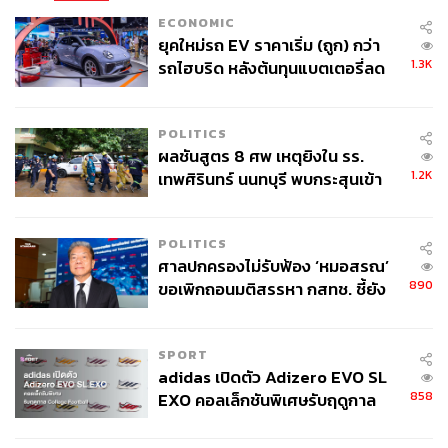
ECONOMIC
ยุคใหม่รถ EV ราคาเริ่ม (ถูก) กว่า
1.3K
รถไฮบริด หลังต้นทุนแบตเตอรี่ลด
ลง - จีนแห่บุกตลาดเกิดใหม่
POLITICS
ผลชันสูตร 8 ศพ เหตุยิงใน รร.
1.2K
เทพศิรินทร์ นนทบุรี พบกระสุนเข้า
จุดสำคัญ ‘ศีรษะ-หน้าอก’ ครูถูกยิง
4 นัด จากระยะไกล
POLITICS
ศาลปกครองไม่รับฟ้อง ‘หมอสรณ’
890
ขอเพิกถอนมติสรรหา กสทช. ชี้ยัง
ไม่ใช่ผู้เดือดร้อนเสียหาย
SPORT
adidas เปิดตัว Adizero EVO SL
858
EXO คอลเล็กชันพิเศษรับฤดูกาล
College Football