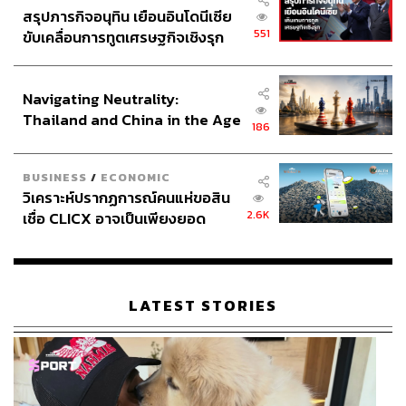
สรุปภารกิจอนุทิน เยือนอินโดนีเซีย
551
ขับเคลื่อนการทูตเศรษฐกิจเชิงรุก
ประกาศหุ้นส่วนยุทธศาสตร์ไทย –
อินโดนีเซีย
Navigating Neutrality:
Thailand and China in the Age
186
of a New Global Order
BUSINESS
/
ECONOMIC
วิเคราะห์ปรากฏการณ์คนแห่ขอสิน
2.6K
เชื่อ CLICX อาจเป็นเพียงยอด
ภูเขาน้ำแข็ง ของปัญหาหนี้ครัว
เรือนไทยที่ถูกซุกไว้
LATEST STORIES