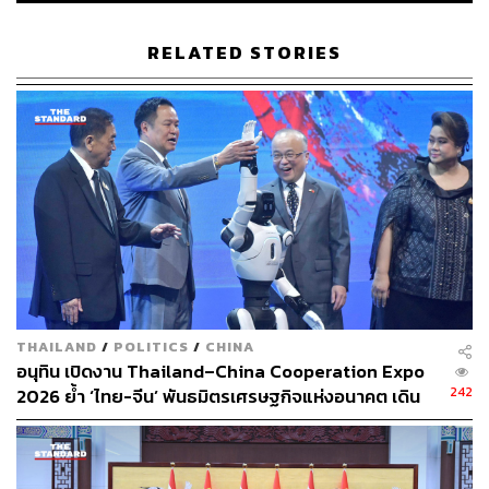
RELATED STORIES
THAILAND
/
POLITICS
/
CHINA
อนุทิน เปิดงาน Thailand–China Cooperation Expo
242
2026 ย้ำ ‘ไทย-จีน’ พันธมิตรเศรษฐกิจแห่งอนาคต เดิน
หน้าดึงลงทุน เทคโนโลยี และนวัตกรรม
TAGS:
เอส-ชิษณุพงศ์ สกุลนันทิพัฒน์
ปรัชญา ปิ่นแก้ว