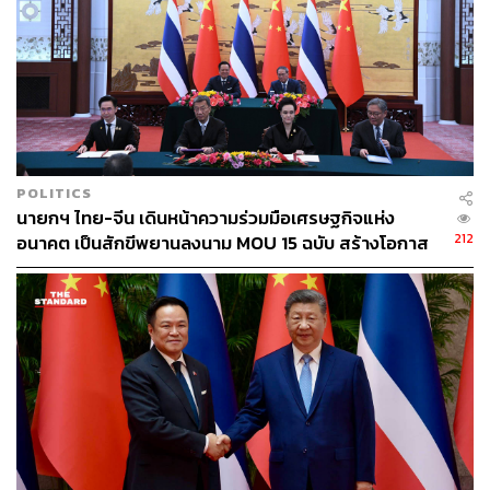
ความสัมพันธ์ไทย-จีน
หนังสั้น
มุก-วรนิษฐ์ ถาวรวงศ์
มหาวิทยาลัยราชภัฏสวนสุนันทา
ภาพยนตร์สั้น
สมาคมผู้สื่อข่าวไทย-จีน
สายใยรักสองแผ่นดิน
POLITICS
นายกฯ ไทย-จีน เดินหน้าความร่วมมือเศรษฐกิจแห่ง
212
อนาคต เป็นสักขีพยานลงนาม MOU 15 ฉบับ สร้างโอกาส
485
ใหม่ให้ประชาชนทั้งสองประเทศ
ABOUT THE AUTHOR
THE STANDARD TEAM
กองบรรณาธิการ THE STANDARD