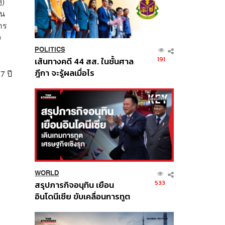
翔)
คน
กร
0
POLITICS
191
เส้นทางคดี 44 สส. ในชั้นศาล
ฎีกา จะรู้ผลเมื่อไร
7 ปี
WORLD
533
สรุปภารกิจอนุทิน เยือน
อินโดนีเซีย ขับเคลื่อนการทูต
เศรษฐกิจเชิงรุก ประกาศหุ้น
ส่วนยุทธศาสตร์ไทย –