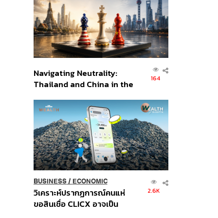
อินโดนีเซีย
Navigating Neutrality:
164
Thailand and China in the
Age of a New Global
Order
BUSINESS
/
ECONOMIC
2.6K
วิเคราะห์ปรากฏการณ์คนแห่
ขอสินเชื่อ CLICX อาจเป็น
เพียงยอดภูเขาน้ำแข็ง ของ