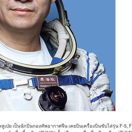
ูเป่ย เป็นนักบินกองทัพอากาศจีน เคยบินเครื่องบินขับไล่รุ่น F-5, F