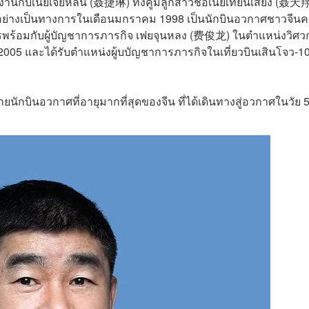
นกับเนี่ยเจี๋ยหลิน (聂捷琳) ทั้งคู่มีลูกสาวชื่อเนี่ยเทียนเสียง (聂天
จีนอย่างเป็นทางการในเดือนมกราคม 1998 เป็นนักบินอวกาศชาวจีน
รพร้อมกับผู้บัญชาการภารกิจ
เฟยจุนหลง (费俊龙)
ในตำแหน่งวิศว
คม 2005 และได้รับตำแหน่งผู้บบัญชาการภารกิจในเที่ยวบินเสินโจว-1
ลายนักบินอวกาศที่อายุมากที่สุดของจีน ที่ได้เดินทางสู่อวกาศในวัย 5