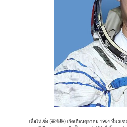
เนี่ยไห่เซิ่ง (聂海胜) เกิดเดือนตุลาคม 1964 ที่มณฑลห