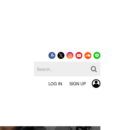
LOG IN
SIGN UP