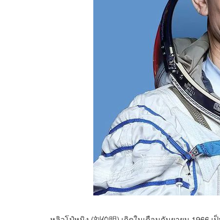
หลิวโป๋หมิง (刘伯明) เกิดในเดือนกันยายน 1966 เป็น