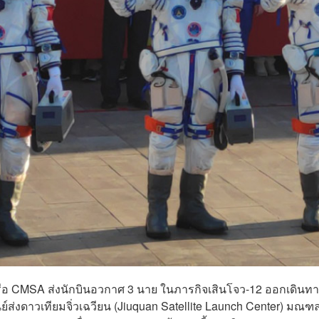
รือ CMSA ส่งนักบินอวกาศ 3 นาย ในภารกิจเสินโจว-12 ออกเดินท
ส่งดาวเทียมจิ่วเฉวียน (Jiuquan Satellite Launch Center) มณฑ