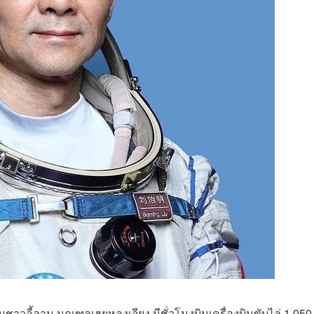
ชาวอี้อาน มณฑลเฮยหลงเจียง มีชั่วโมงบินเครื่องบินขับไล่ 1,050