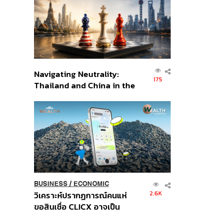
อินโดนีเซีย
Navigating Neutrality:
175
Thailand and China in the
Age of a New Global
Order
BUSINESS
/
ECONOMIC
2.6K
วิเคราะห์ปรากฏการณ์คนแห่
ขอสินเชื่อ CLICX อาจเป็น
เพียงยอดภูเขาน้ำแข็ง ของ