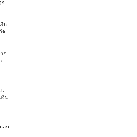
ูด
งิน
กิจ
จาก
ก
ใน
เงิน
่นอน