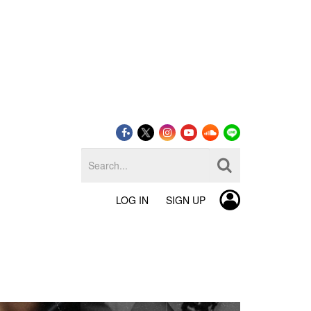
LOG IN
SIGN UP