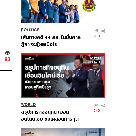
POLITICS
210
เส้นทางคดี 44 สส. ในชั้นศาล
ฎีกา จะรู้ผลเมื่อไร
83
WORLD
543
สรุปภารกิจอนุทิน เยือน
อินโดนีเซีย ขับเคลื่อนการทูต
เศรษฐกิจเชิงรุก ประกาศหุ้น
ส่วนยุทธศาสตร์ไทย –