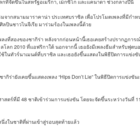
กที่จัดขึ้นในสหรัฐอเมริกา, เม็กซิโก และแคนาดา ช่วงกลางปีนี้
กรมจากสนามมาราคาน่า ประเทศบราซิล เพื่อโปรโมตเพลงที่มีกำห
ศิลปินชาวไนจีเรีย มาร่วมร้องในเพลงนี้ด้วย
พลงที่สองของชากิร่า หลังจากก่อนหน้านี้เธอเคยสร้างปรากฏการณ์
อลโลก 2010 ที่แอฟริกาใต้ นอกจากนี้ เธอยังมีเพลงธีมสำหรับฟุตบ
ใช้ในทัวร์นาเมนต์ที่บราซิล และเธอยังขึ้นแสดงในพิธีปิดการแข่งขัน
กิร่ายังเคยขึ้นแสดงเพลง “Hips Don’t Lie” ในพิธีปิดการแข่งขันเ
ตร์ที่มี 48 ชาติเข้าร่วมการแข่งขัน โดยจะจัดขึ้นระหว่างวันที่ 1
่งในชาติที่ผ่านเข้าสู่รอบสุดท้ายแล้ว