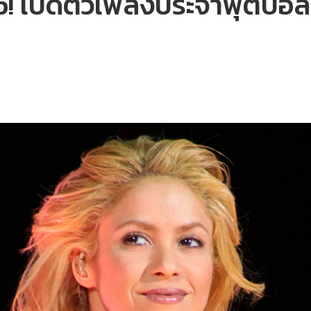
p! เปิดตัวเพลงประจำฟุตบอ