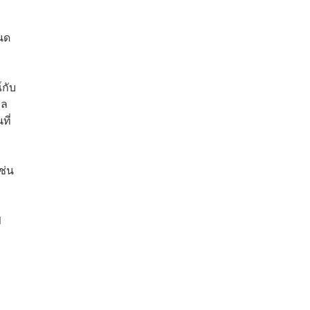
นด
กับ
อล
ที่
ช่น
1