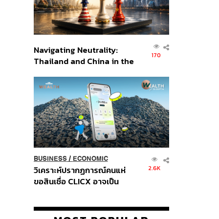
Navigating Neutrality:
170
Thailand and China in the
Age of a New Global
Order
BUSINESS
/
ECONOMIC
2.6K
วิเคราะห์ปรากฏการณ์คนแห่
ขอสินเชื่อ CLICX อาจเป็น
เพียงยอดภูเขาน้ำแข็ง ของ
ปัญหาหนี้ครัวเรือนไทยที่ถูกซุก
ไว้