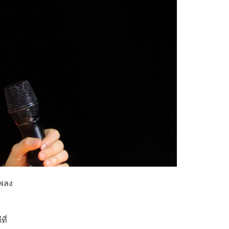
เพลง
ี่