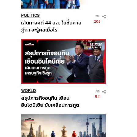
POLITICS
202
เส้นทางคดี 44 สส. ในชั้นศาล
ฎีกา จะรู้ผลเมื่อไร
WORLD
541
สรุปภารกิจอนุทิน เยือน
อินโดนีเซีย ขับเคลื่อนการทูต
เศรษฐกิจเชิงรุก ประกาศหุ้น
ส่วนยุทธศาสตร์ไทย –
อินโดนีเซีย