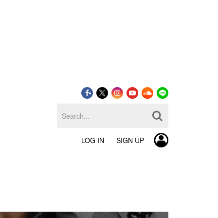
LOG IN
SIGN UP