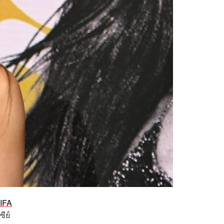
IFA
ย์​