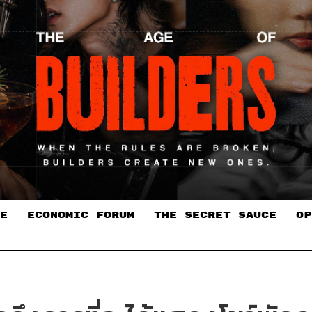
E
ECONOMIC FORUM
THE SECRET SAUCE​
OP