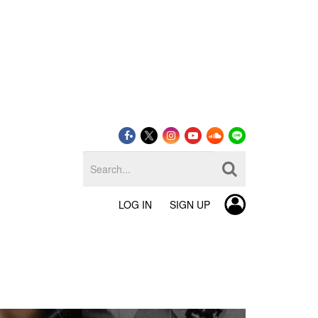
LOG IN
SIGN UP