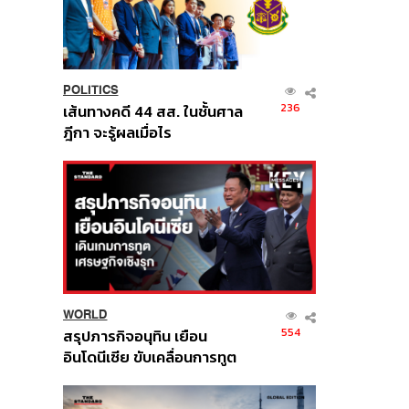
POLITICS
236
เส้นทางคดี 44 สส. ในชั้นศาล
ฎีกา จะรู้ผลเมื่อไร
WORLD
554
สรุปภารกิจอนุทิน เยือน
อินโดนีเซีย ขับเคลื่อนการทูต
เศรษฐกิจเชิงรุก ประกาศหุ้น
ส่วนยุทธศาสตร์ไทย –