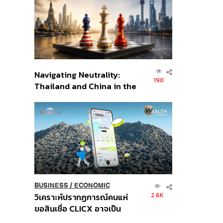
อินโดนีเซีย
Navigating Neutrality:
190
Thailand and China in the
Age of a New Global
Order
BUSINESS
/
ECONOMIC
2.6K
วิเคราะห์ปรากฏการณ์คนแห่
ขอสินเชื่อ CLICX อาจเป็น
เพียงยอดภูเขาน้ำแข็ง ของ