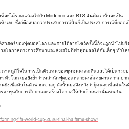
มากที่จะได้ร่วมแสดงไปกับ Madonna และ BTS ฉันคิดว่านั่นจะเป็น
ิงเลย ซึ่งก็ต้องบอกว่าประสบการณ์นั้นก็เป็นประสบการณ์ที่ยอดเยี
วัติศาสตร์ของฟุตบอลโลก และรายได้จากโชว์ครั้งนี้ก็จะถูกนำไปบร
อขยายโอกาสทางการศึกษาและส่งเสริมกีฬาฟุตบอลให้กับเด็กๆ ทั่วโล
ึงความภาคภูมิใจในการเป็นตัวแทนของชุมชนคนละตินและได้เป็นกระ
กๆ ทั่วโลก เธอยังย้ำว่าเหล่านักฟุตบอลหลายคนก็เคยผ่านความยาก
ชื่อมั่นในตัวพวกเขาอยู่ ดังนั้นเธอจึงหวังว่าผู้คนจะเชื่อมั่นในต
การลงทุนกับการศึกษาและสร้างโอกาสให้กับเด็กเหล่านั้นเช่นกัน
n
forming-fifa-world-cup-2026-final-halftime-show/