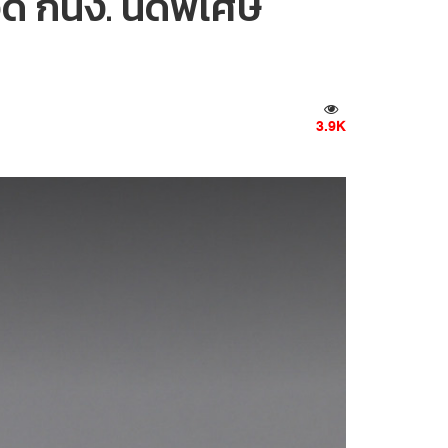
ัด กนง. นัดพิเศษ
3.9K