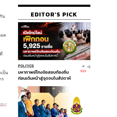
EDITOR'S PICK
กัน
ลอด
ี่
POLITICS
523
มหากาพย์โกงข้อสอบท้องถิ่น
ำเป็น
ก่อนเดินหน้าสู่จุดจบในสัปดาห์
การ
นี้
es-r