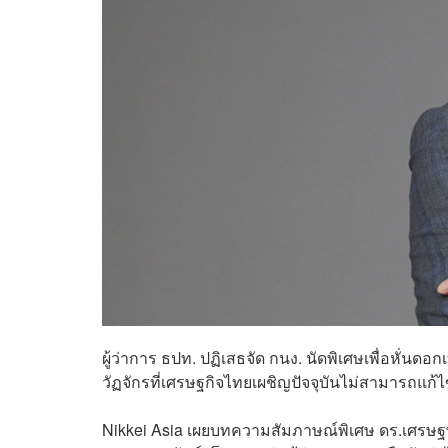
ผู้ว่าการ ธปท. ปฏิเสธจัด กนง. นัดพิเศษเพื่อหั่นดอก
วัฏจักรที่เศรษฐกิจไทยเผชิญปัจจุบันไม่สามารถแก้
Nikkei Asia เผยบทความสัมภาษณ์พิเศษ ดร.เศรษฐพุ