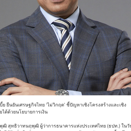
เบี้ย ยืนยันเศรษฐกิจไทย ‘ไม่วิกฤต’ ชี้ปัญหาเชิงโครงสร้างและเชิง
ไขได้ด้วยนโยบายการเงิน
ฒิ สุทธิวาทนฤพุฒิ ผู้ว่าการธนาคารแห่งประเทศไทย (ธปท.) ในวัน