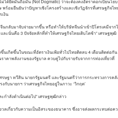
่าไม่ได้ยึดมั่นถือมั่น (Not Dogmatic) ว่าจะต้องคงอัตราดอกเบี้ยนโย
รษ พร้อมยืนยันว่าปัญหาเชิงโครงสร้างและเชิงวัฏจักรที่เศรษฐกิจไท
รเงิน
ยวจีนกลับมาจับจ่ายมากขึ้น หรือทำให้บริษัทจีนนำเข้าปิโตรเคมีจาก
และนั่นคือ 3 ปัจจัยหลักที่ทำให้เศรษฐกิจไทยเติบโตช้า” เศรษฐพุฒิ
ึ้นเกิดขึ้นในขณะที่อัตราเงินเฟ้อทั่วไปไทยติดลบ 4 เดือนติดต่อกัน ซ
หนุนราคาพลังงานของรัฐบาล ควบคู่ไปกับรายรับจากการท่องเที่ยวที่
บ เศรษฐา ทวีสิน นายกรัฐมนตรี และรัฐมนตรีว่าการกระทรวงการคลัง
นตรงกับนายกฯ ว่าเศรษฐกิจไทยอยู่ในภาวะ ‘วิกฤต’
่และกำลังดำเนินต่อไป” เศรษฐพุฒิกล่าว
งวลเกี่ยวกับความเป็นอิสระของธนาคาร ซึ่งอาจส่งผลกระทบต่อค