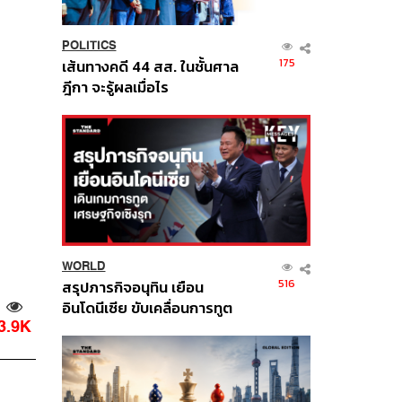
POLITICS
175
เส้นทางคดี 44 สส. ในชั้นศาล
ฎีกา จะรู้ผลเมื่อไร
WORLD
516
สรุปภารกิจอนุทิน เยือน
อินโดนีเซีย ขับเคลื่อนการทูต
3.9K
เศรษฐกิจเชิงรุก ประกาศหุ้น
ส่วนยุทธศาสตร์ไทย –
อินโดนีเซีย