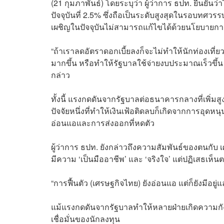
(21 กุมภาพันธ์) โดยระบุว่า ผู้ว่าการ ธปท. ยืนยันว
ปัจจุบันที่ 2.5% ซึ่งถือเป็นระดับสูงสุดในรอบทศวร
เผชิญในปัจจุบันไม่สามารถแก้ไขได้ด้วยนโยบายกา
“ถ้าเราลดอัตราดอกเบี้ยลงก็จะไม่ทำให้นักท่องเที่
มากขึ้น หรือทำให้รัฐบาลใช้จ่ายงบประมาณเร็วขึ้น 
กล่าว
ทั้งนี้ แรงกดดันจากรัฐบาลต่อธนาคารกลางที่เพิ่มสูงข
ปัจจัยหนึ่งที่ทำให้เงินเฟ้อติดลบก็เกิดจากการอุด
อ่อนแอและการส่งออกที่หดตัว
ผู้ว่าการ ธปท. ยังกล่าวถึงความสัมพันธ์ของตนกั
มีความ ‘เป็นมืออาชีพ’ และ ‘จริงใจ’ แต่ปฏิเสธเห็
“การฟื้นตัว (เศรษฐกิจไทย) ยังอ่อนแอ แต่ก็ยังมีอยู
แม้แรงกดดันจากรัฐบาลทำให้หลายฝ่ายเกิดความกั
เชื่อมั่นของนักลงทุน