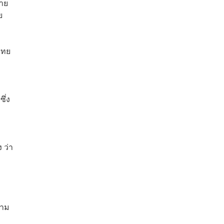
บาย
ย
ไทย
ึ่ง
 ว่า
วาม