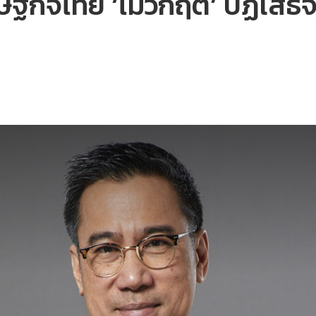
ฐกิจไทย ‘ไม่วิกฤต’ ปฏิเสธจ