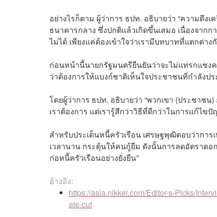
อย่างไรก็ตาม ผู้ว่าการ ธปท. อธิบายว่า “ความตึงเค
ธนาคารกลาง ซึ่งปกติแล้วเกิดขึ้นเสมอ เนื่องจากก
ไม่ได้ เพียงแค่ต้องเข้าใจว่าเรามีบทบาทที่แตกต่
ก่อนหน้านี้นายกรัฐมนตรียืนยันว่าจะไม่แทรกแซง
ว่าต้องการให้แบงก์ชาติเห็นใจประชาชนที่กำลังป
โดยผู้ว่าการ ธปท. อธิบายว่า “พวกเขา (ประชาชน)
เราต้องการ แต่เรารู้สึกว่าวิธีที่ดีกว่าในการแก้ไ
สำหรับประเด็นหนี้ครัวเรือน เศรษฐพุฒิตอบว่าการเพิ่
เวลานาน กระตุ้นให้คนกู้ยืม ดังนั้นการลดอัตราดอ
ก่อหนี้ครัวเรือนอย่างยั่งยืน”
อ้างอิง:
https://asia.nikkei.com/Editor-s-Picks/Inte
ate-cut