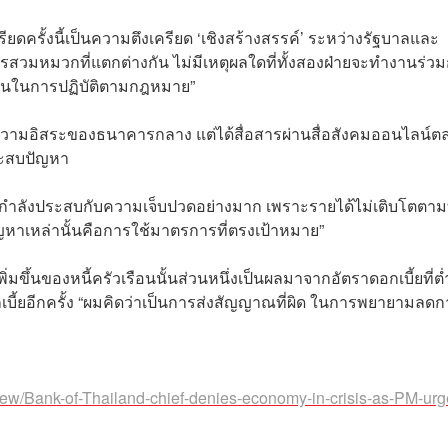
รียดครั้งนี้เป็นความตึงเครียด ‘เชิงสร้างสรรค์’ ระหว่างรัฐบาลและ
ารสวมหมวกที่แตกต่างกัน ไม่มีเหตุผลใดที่ทั้งสองฝ่ายจะทำงานร่วม
างกันในการปฏิบัติตามกฎหมาย”
ความอิสระของธนาคารกลาง แต่ได้สื่อสารผ่านสื่อสังคมออนไลน์ต
ระสบปัญหา
 กำลังประสบกับความเจ็บปวดอย่างมาก เพราะรายได้ไม่เติบโตตามท
ขปัญหาเหล่านั้นคือการใช้มาตรการที่ตรงเป้าหมาย”
มขึ้นของหนี้ครัวเรือนนั้นส่วนหนึ่งเป็นผลมาจากอัตราดอกเบี้ยที่ต่
กเบี้ยอีกครั้ง “ผมคิดว่าเป็นการส่งสัญญาณที่ผิด ในการพยายามลด
rview/Bank-of-Thailand-chief-denies-economy-in-crisis-as-PM-urg