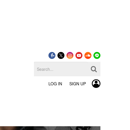
LOG IN
SIGN UP