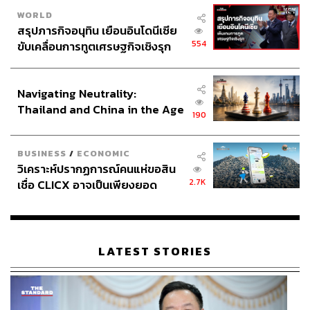
WORLD
สรุปภารกิจอนุทิน เยือนอินโดนีเซีย
554
ขับเคลื่อนการทูตเศรษฐกิจเชิงรุก
ประกาศหุ้นส่วนยุทธศาสตร์ไทย –
อินโดนีเซีย
Navigating Neutrality:
Thailand and China in the Age
190
of a New Global Order
BUSINESS
/
ECONOMIC
วิเคราะห์ปรากฏการณ์คนแห่ขอสิน
2.7K
เชื่อ CLICX อาจเป็นเพียงยอด
ภูเขาน้ำแข็ง ของปัญหาหนี้ครัว
เรือนไทยที่ถูกซุกไว้
LATEST STORIES