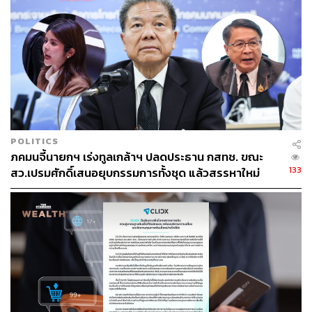
TAGS:
พรชัย ฐีระเวช
ธนาคารแห่งประเทศไทย
POLITICS
ภคมนจี้นายกฯ เร่งทูลเกล้าฯ ปลดประธาน กสทช. ขณะ
338
133
สว.เปรมศักดิ์เสนอยุบกรรมการทั้งชุด แล้วสรรหาใหม่
ABOUT THE AUTHOR
วาราดา ทองจำนงค์
Content Creator สำนักข่าว THE
STANDARD WEALTH
ABOUT THE AUTHOR