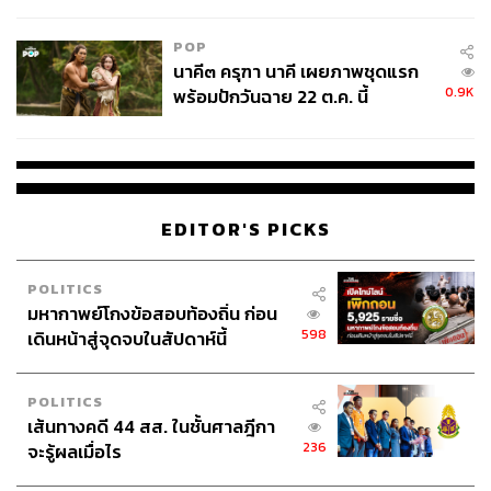
ไม่ใช่ผู้เดือดร้อนเสียหาย
POP
นาคี๓ ครุฑา นาคี เผยภาพชุดแรก
0.9K
พร้อมปักวันฉาย 22 ต.ค. นี้
EDITOR'S PICKS
POLITICS
มหากาพย์โกงข้อสอบท้องถิ่น ก่อน
598
เดินหน้าสู่จุดจบในสัปดาห์นี้
POLITICS
เส้นทางคดี 44 สส. ในชั้นศาลฎีกา
236
จะรู้ผลเมื่อไร