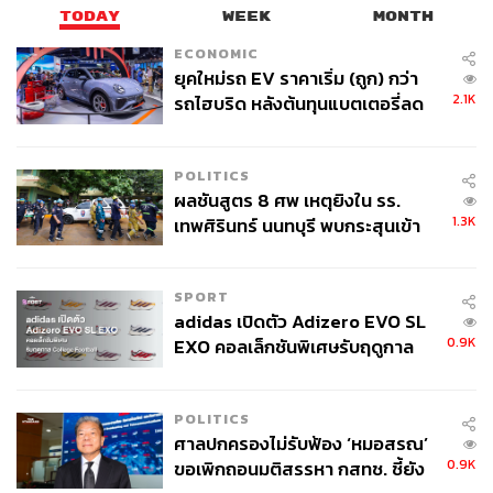
TODAY
WEEK
MONTH
ECONOMIC
ยุคใหม่รถ EV ราคาเริ่ม (ถูก) กว่า
2.1K
รถไฮบริด หลังต้นทุนแบตเตอรี่ลด
ลง - จีนแห่บุกตลาดเกิดใหม่
POLITICS
ผลชันสูตร 8 ศพ เหตุยิงใน รร.
1.3K
เทพศิรินทร์ นนทบุรี พบกระสุนเข้า
จุดสำคัญ ‘ศีรษะ-หน้าอก’ ครูถูกยิง
4 นัด จากระยะไกล
SPORT
adidas เปิดตัว Adizero EVO SL
0.9K
EXO คอลเล็กชันพิเศษรับฤดูกาล
College Football
POLITICS
ศาลปกครองไม่รับฟ้อง ‘หมอสรณ’
0.9K
ขอเพิกถอนมติสรรหา กสทช. ชี้ยัง