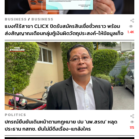
ประลองยุทธ ผงงอย
THE STANDARD WEALTH Feature Editor
BUSINESS
/
BUSINESS
แบงก์ไร้สาขา CLICX ปิดรับสมัครสินเชื่อชั่วคราว พร้อม
1.4K
ส่งสัญญาณเตือนกลุ่มกู้เงินผิดวัตถุประสงค์-ให้ข้อมูลเท็จ
เตรียมดำเนินคดีเด็ดขาด
POLITICS
ปกรณ์ยืนยันเดินหน้าตามกฎหมาย ปม ‘นพ.สรณ’ หลุด
115
ประธาน กสทช. ยันไม่มีดึงเรื่อง-แกล้งใคร