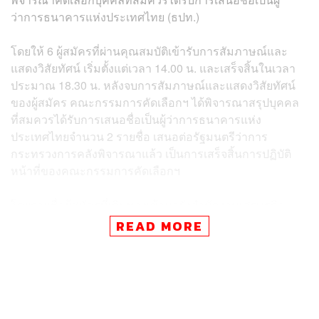
ว่าการธนาคารแห่งประเทศไทย (ธปท.)
โดยให้ 6 ผู้สมัครที่ผ่านคุณสมบัติเข้ารับการสัมภาษณ์และ
แสดงวิสัยทัศน์ เริ่มตั้งแต่เวลา 14.00 น. และเสร็จสิ้นในเวลา
ประมาณ 18.30 น. หลังจบการสัมภาษณ์และแสดงวิสัยทัศน์
ของผู้สมัคร คณะกรรมการคัดเลือกฯ ได้พิจารณาสรุปบุคคล
ที่สมควรได้รับการเสนอชื่อเป็นผู้ว่าการธนาคารแห่ง
ประเทศไทยจำนวน 2 รายชื่อ เสนอต่อรัฐมนตรีว่าการ
กระทรวงการคลังพิจารณาแล้ว เป็นการเสร็จสิ้นการปฏิบัติ
หน้าที่ของคณะกรรมการคัดเลือกฯ
โดยรายชื่อผู้สมัครที่เดินทางเข้ามายังสำนักงานเศรษฐกิจ
กระทรวงการคลัง (สศค.) กระทรวงการคลัง เรียงตามลำดับ
READ MORE
การมาถึง มีดังนี้
ดร.รุ่ง มัลลิกะมาส รองผู้ว่าการ ด้านเสถียรภาพสถาบัน
การเงิน ธนาคารแห่งประเทศไทย (ธปท.)
ดร.สมประวิณ มันประเสริฐ กรรมการสภาผู้ทรงคุณวุฒิ