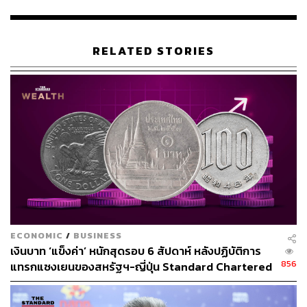
WEALTH ภายหลังการให้สัมภาษณ์และแสดงวิสัยทัศน์กับ
คณะกรรมการฯ ว่า ตอนตนเองเข้าสัมภาษณ์เป็นคนที่ 3 ใน
ช่วงเวลาราว 16.00 น. โดยใช้เวลาสัมภาษณ์ 30 นาที ซึ่ง
คำถามสัมภาษณ์ประกอบด้วย 4 คำถาม แบ่งเป็นคำถาม
RELATED STORIES
บังคับของผู้สมัครทุกราย คือ มีวิสัยทัศน์การดำเนินนโยบาย
การเงินให้สอดประสานการทำงานกระทรวงการคลังอย่างไร
ส่วนอีก 3 คำถามเป็นคำถามสุ่มหรือจับสลากที่ผู้สมัครแต่ละ
คนจะได้คำถามที่แตกต่างกัน โดยของตนเองได้คำถามดังนี้
– คำถามเกี่ยวกับนโยบายในการลดความเหลื่อมล้ำ
– คำถามเกี่ยวกับนโยบายอัตราแลกเปลี่ยน
– คำถามเกี่ยวกับนโยบายการส่งออก
ECONOMIC
/
BUSINESS
สามารถติดตาม THE STANDARD WEALTH
เงินบาท ‘แข็งค่า’ หนักสุดรอบ 6 สัปดาห์ หลังปฏิบัติการ
ผ่านแอปพลิเคชันต่างๆ ที่คุณสะดวกหรือใช้งานอยู่แล้วได้เลย
856
แทรกแซงเยนของสหรัฐฯ-ญี่ปุ่น Standard Chartered
เปิดเป้าสิ้นปีนี้จ่อแข็งต่อแตะ 32.50 บาทต่อดอลลาร์