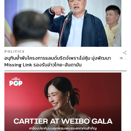
POLITICS
อนุทินย้ำพับโครงการแลนด์บริดจ์เพราะไม่คุ้ม มุ่งพัฒนา
...
Missing Link รองรับอ่าวไทย-อันดามัน