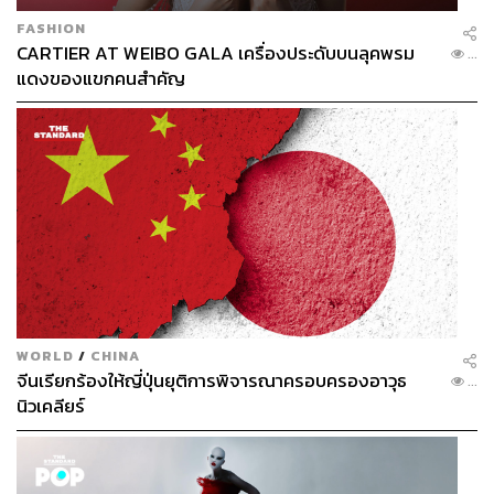
FASHION
CARTIER AT WEIBO GALA เครื่องประดับบนลุคพรม
...
แดงของแขกคนสำคัญ
WORLD
/
CHINA
จีนเรียกร้องให้ญี่ปุ่นยุติการพิจารณาครอบครองอาวุธ
...
นิวเคลียร์