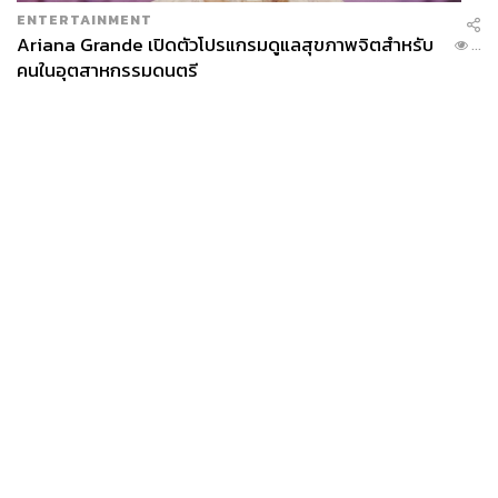
ENTERTAINMENT
Ariana Grande เปิดตัวโปรแกรมดูแลสุขภาพจิตสำหรับ
...
คนในอุตสาหกรรมดนตรี
News
Wealth
Pop
Podcast
Video
Now
Opinion
Careers
Events
Privacy
About
Contact
Policy
FOR
ADVERTISING
MEMBERSHIP