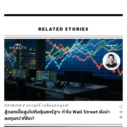
สำหรับหลักทรัพย์ที่มีราคาตั้งแต่ 5-50 บาท ต่อหุ้นให้แคบลง
เพื่อช่วยลดส่วน ต่างราคาให้ใกล้เคียงกับตลาดทุนในภูมิภาค
และเพิ่มโอกาสจับคู่คำสั่งซื้อขาย ทำให้ต้นทุนการซื้อขาย
ของผู้ลงทุนทุกกลุ่มลดลง
RELATED STORIES
เก็บค่าธรรมเนียมเพิ่มเติมจากบัญชีที่มีการส่งคำสั่งซื้อ
ขาย (Order) ในปริมาณมากแต่เกิดการจับคู่การซื้อขาย
น้อย (High Order-to-Trade Ratio: OTR) เพื่อสะท้อน
ต้นทุนที่แท้จริงของการส่งคำสั่งซื้อขาย และลดภาระ
ของระบบซื้อขายโดยรวม
โดยบัญชีที่เข้าข่ายถูกเก็บค่าธรรมเนียมมีลักษณะดังนี้
1. บัญชีที่มี OTR มากกว่า 100 เท่า
OPINION
/
ตราวุทธิ์ เหลืองสมบูรณ์
2. บัญชีมีการส่งคำสั่งถี่ มากกว่า 50 ครั้งต่อนาที (Active
สู้ดอกเบี้ยสูงไปกับหุ้นสหรัฐฯ: ทำไม Wall Street ยังน่า
Minute)
16
ลงทุนกว่าที่คิด?