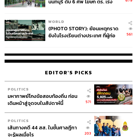
679
นนทบุรี ดับ 6 ศพ โฆษก ตร. เร่ง
อร์ตได้ เฉพาะกลุ่มหลักทรัพย์ที่มีสภาพคล่องสูงแล้ว
สอบปมขโมยปืนปู่ก่อเหตุ
ยกเลิก Minimum Resting Time (MRT)
WORLD
(PHOTO STORY): ย้อนเหตุกราด
561
ยิงในโรงเรียนต่างประเทศ ที่ผู้ก่อ
ลดภาระเชิงระบบ เนื่องจากพบว่าธุรกรรมที่ Trigger ตาม
เหตุเป็นนักเรียน
มาตรการมีน้อย และไม่ได้ส่งผลกระทบต่อพฤติกรรมซื้อขาย
ในตลาดอย่างมีนัยสำคัญ ประกอบกับมีมาตรการเก็บค่า
ธรรมเนียม High OTR และมีการนำ AI ช่วยตรวจจับ
พฤติกรรมการซื้อขายที่ผิดปกติที่ทรงประสิทธิภาพแล้ว
EDITOR'S PICKS
ทั้งนี้ ตลาดหลักทรัพย์ฯ ได้เปิดรับฟังความคิดเห็นจากผู้ลงทุน
และผู้เกี่ยวข้อง (Public Hearing) การปรับปรุงมาตรการเพื่อ
POLITICS
ยกระดับความเชื่อมั่นตั้งแต่วันที่ 13-29 พฤษภาคม
มหากาพย์โกงข้อสอบท้องถิ่น ก่อน
571
เดินหน้าสู่จุดจบในสัปดาห์นี้
หลังเสร็จสิ้นกระบวนการเปิดรับฟังความคิดเห็น ตลท. จะ
รวบรวมข้อมูลและปรับปรุง ร่างมาตรการกำกับดูแลการซื้อ
POLITICS
ขาย เพื่อให้คณะกรรมการตลาดหลักทรัพย์พิจารณาอีกรอบ
เส้นทางคดี 44 สส. ในชั้นศาลฎีกา
ก่อนจะส่งต่อให้สำนักงานคณะกรรมการกำกับหลักทรัพย์
203
จะรู้ผลเมื่อไร