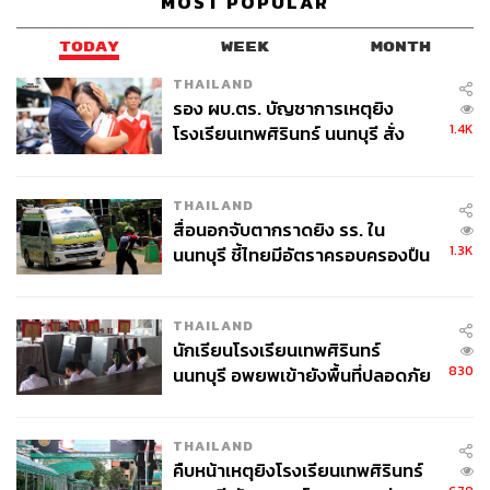
MOST POPULAR
เน้นพิจารณาพฤติกรรมหลังการซื้อขาย ‘Post-Audit’ เช่น
ความถี่หรือความเร็วในการซื้อขาย สถานะสิ้นวัน มูลค่าการ
TODAY
WEEK
MONTH
ซื้อขายรายวัน แทนหลักเกณฑ์เดิม ‘Pre Trade’ ที่ต้องขึ้น
THAILAND
ทะเบียนก่อนเริ่มซื้อขาย และเน้นพิจารณาผู้ลงทุนจาก
รอง ผบ.ตร. บัญชาการเหตุยิง
ลักษณะการใช้ Infrastructure & Location
1.4K
โรงเรียนเทพศิรินทร์ นนทบุรี สั่ง
ค้นหา 2 รอบยืนยันไร้คนติดค้าง พบ
มาตรการที่คงเดิม
ศพปู่-ย่าที่บ้านพักผู้ก่อเหตุ
THAILAND
คงมาตรการเปิดเผยชื่อลูกค้าที่ส่งคำสั่งไม่เหมาะสมแก่
สื่อนอกจับตากราดยิง รร. ใน
บล. ทุกราย
1.3K
นนทบุรี ชี้ไทยมีอัตราครอบครองปืน
คงมาตรการ Access Equalization
สูงในระดับต้นของภูมิภาค
THAILAND
มาตรการที่ยกเลิก
นักเรียนโรงเรียนเทพศิรินทร์
830
นนทบุรี อพยพเข้ายังพื้นที่ปลอดภัย
ยกเลิกการจำกัดหลักทรัพย์ที่ HFT ซื้อขายได้
ชั่วคราว หลังเหตุใช้อาวุธปืนภายใน
โรงเรียนคลี่คลาย
THAILAND
ลดความซ้ำซ้อนของมาตรการ เนื่องจากเปลี่ยนมากำกับดูแล
คืบหน้าเหตุยิงโรงเรียนเทพศิรินทร์
HFT บนฐานของ ‘พฤติกรรม’ และปรับปรุงหลักทรัพย์ที่ขายช