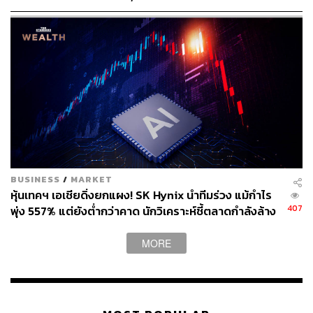
Bond Connect ก่อนเปิดจองซื้อ 3-5 ส.ค.นี้
เพื่อลดอุปสรรคในการซื้อขาย เนื่องจากพบว่ามาตรการนี้
ส่วนใหญ่ Trigger หุ้นสภาพคล่องต่ำ โดย 91% ของหุ้นที่
Trigger มีการซื้อขายน้อยกว่า 100 รายการในวันนั้น
กลุ่มที่ 3 : มาตรการกำกับดูแลพฤติกรรมการซื้อขายที่ไม่
เหมาะสม
มาตรการที่ปรับปรุง
BUSINESS
/
MARKET
หุ้นเทคฯ เอเชียดิ่งยกแผง! SK Hynix นำทีมร่วง แม้กำไร
407
พุ่ง 557% แต่ยังต่ำกว่าคาด นักวิเคราะห์ชี้ตลาดกำลังล้าง
ปรับปรุงการขึ้นทะเบียนผู้ซื้อขายความเร็วสูง (HFT)
‘ฟองสบู่’ AI
เพื่อให้การกำกับดูแลสอดคล้องมาตรฐานสากล และ
MORE
พฤติกรรมการซื้อขายจริงมากขึ้น รวมถึงเพิ่มความ
แม่นยำในการติดตามพฤติกรรมการซื้อขาย
โดยการขึ้นทะเบียนกลุ่มผู้ลงทุน HFT จะยึดหลักเกณฑ์ใหม่ที่