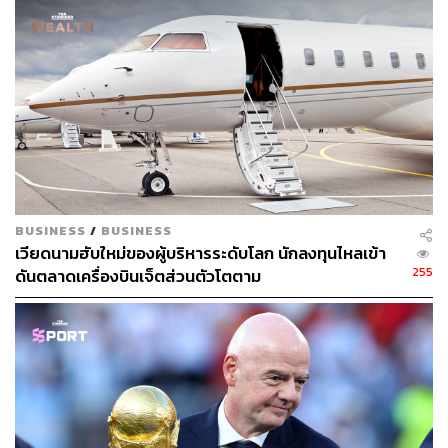
บัญชีดังกล่าวจะถูกเก็บค่าธรรมเนียมเพิ่มเติมในอัตรา 0.15
บาทต่อรายการ (15 สตางค์) เฉพาะส่วนที่เกิน 30,000
รายการต่อวัน
ทั้งนี้มาตรการดังกล่าวจะไม่ถูกบังคับใช้กับ Market Maker ที่
ได้รับอนุญาตจากตลาดหลักทรัพย์ฯ
กลุ่มที่ 2 : มาตรการลดความผันผวนที่ผิดปกติของราคา
BUSINESS
/
BUSINESS
มาตรการที่ปรับปรุง
เวียดนามฮับใหม่ของผู้บริหารระดับโลก นักลงทุนไหลเข้า
255
ดันตลาดเครื่องบินเจ็ตส่วนตัวโตตาม
ปรับปรุง Uptick Rule เป็นรายหลักทรัพย์ จะบังคับใช้
มาตรการดังกล่าว ในกรณีที่ราคาหลักทรัพย์ลดลง
ตั้งแต่ 10% เมื่อเทียบกับราคาปิดของวันก่อนหน้า โดย
ให้ใช้ Uptick ในวันถัดไป เพื่อช่วยชะลอแรงขายในช่วง
ที่ตลาดผันผวน ลดผลกระทบต่อสภาพคล่อง และลด
ต้นทุนการซื้อขาย ทั้งนี้ หากเป็นสภาวะปกติให้ใช้เกณฑ์
Zero-Plus Tick ซึ่งราคาขายชอร์ตต้องสูงกว่าหรือ