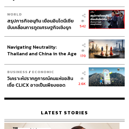
และตลาดหลักทรัพย์ (ก.ล.ต.) พิจารณาอนุมัติ
WORLD
หลังจากนั้น จะให้เวลานักลงทุนทั้งรายย่อยและนักลงทุน
สรุปภารกิจอนุทิน เยือนอินโดนีเซีย
สถาบัน บริษัทหลักทรัพย์จัดการกองทุน (บลจ.) และบริษัท
542
ขับเคลื่อนการทูตเศรษฐกิจเชิงรุก
หลักทรัพย์ (บล.) เตรียมความพร้อมกลยุทธ์การลงทุนภายใต้
ประกาศหุ้นส่วนยุทธศาสตร์ไทย –
มาตรการใหม่ คาดว่าจะบังคับใช้มาตรการชุดใหม่เร็วสุดใน
อินโดนีเซีย
ไตรมาสที่ 3/2569 นี้
Navigating Neutrality:
Thailand and China in the Age
170
of a New Global Order
สามารถติดตาม THE STANDARD WEALTH
ผ่านแอปพลิเคชันต่างๆ ที่คุณสะดวกหรือใช้งานอยู่แล้วได้เลย
BUSINESS
/
ECONOMIC
วิเคราะห์ปรากฏการณ์คนแห่ขอสิน
2.6K
เชื่อ CLICX อาจเป็นเพียงยอด
ภูเขาน้ำแข็ง ของปัญหาหนี้ครัว
เรือนไทยที่ถูกซุกไว้
TAGS:
Short Sell
สภาพคล่อง
มาตรการกำกับการซื้อขาย
Insider Trading
LATEST STORIES
สำนักงานคณะกรรมการกำกับหลักทรัพย์และ
ตลาดหลักทรัพย์ (ก.ล.ต.)
อัสสเดช คงสิริ