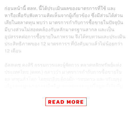
ก่อนหน้านี้ ตลท. นี้ได้ประเมินผลของมาตรการที่ใช้ และ
หารือเพื่อรับฟังความคิดเห็นจากผู้เกี่ยวข้อง ซึ่งมีส่วนได้ส่วน
เสียในตลาดทุน พบว่า มาตรการกำกับการซื้อขายในปัจจุบัน
มีบางส่วนไม่สอดคล้องกับหลักมาตรฐานสากล และเป็น
อุปสรรคต่อการซื้อขายในภาพรวม จึงได้ทบทวนและประเมิน
ประสิทธิภาพของ 12 มาตรการฯ ที่บังคับมาแล้วไม่น้อยกว่า
12 เดือน
อัสสเดช คงสิริ กรรมการและผู้จัดการ ตลาดหลักทรัพย์แห่ง
ประเทศไทย (ตลท.) กล่าวว่า มาตรการกำกับการซื้อขายใน
ตลาดทุนทั่วโลก โดยปกติจะต้องมีการทบทวน และปรับปรุง
เพื่อรองรับสถานการณ์หรือกระแสการลงทุนใหม่ๆ ที่เกิดขึ้น
เช่น กระแสเกี่ยวกับการทำขายชอร์ต (Short Sell) ในช่วงที่
ผ่านมา
READ MORE
“การปรับปรุงมาตรการกำกับการซื้อขายครั้งนี้ โดยหลักการ
ตลาดหลักทรัพย์ฯ ไม่ต้องการให้เกิดพฤติกรรมที่ไม่เหมาะ
สมในตลาด เช่น การสร้างราคา การใช้ข้อมูลภายในซื้อขาย