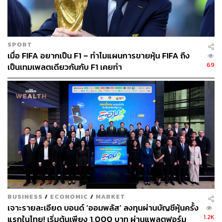
เท่ากับราคาปิดวันก่อนหน้า
ปรับปรุงหลักทรัพย์ที่สามารถขายชอร์ตได้ โดยจำกัดให้
ขายชอร์ตเฉพาะหุ้นที่มีสภาพคล่องสูง ได้แก่ หลักทรัพย์
ในกลุ่ม SET100, หลักทรัพย์ประเภท ETF และ DR
SPORT
เมื่อ FIFA อยากเป็น F1 – ทำไมแผนการขายหุ้น FIFA ถึง
และหลักทรัพย์อ้างอิงของ Single Stock Futures
69
เป็นเทมเพลตเดียวกันกับ F1 เคยทำ
เท่านั้น โดยจะห้ามขายชอร์ตในหลักทรัพย์อ้างอิงของ
ETF และ DW เพื่อลดความผันผวนของหุ้นขนาดกลาง-
เล็ก
มาตรการที่คงเดิม
คงมาตรการ Auction เมื่อหุ้นติดมาตรการกำกับซื้อขาย
Level 2 และ 3
คงมาตรการ Auto Pause
BUSINESS
/
ECONOMIC
/
MARKET
มาตรการที่ยกเลิก
เจาะรายละเอียด บอนด์ ‘ออมพลัส’ ลงทุนผ่านบัญชีหุ้นครั้ง
1.2K
แรกในไทย! เริ่มต้นเพียง 1,000 บาท ผ่านแพลตฟอร์ม
ยกเลิกกรอบราคาซื้อขาย Dynamic Price Band