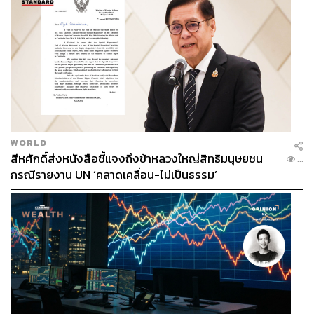
ตลาดหลักทรัพย์แห่งประเทศไทย (ตลท.)
หุ้น
นักลงทุน
ตลาดทุน
WORLD
149
สีหศักดิ์ส่งหนังสือชี้แจงถึงข้าหลวงใหญ่สิทธิมนุษยชน
...
กรณีรายงาน UN ‘คลาดเคลื่อน-ไม่เป็นธรรม’
ABOUT THE AUTHOR
โมจัง ลีลา
Content Creator สำนักข่าว THE
STANDARD WEALTH ผู้เชื่อมั่นว่าความมั่งคั่ง
ที่ยั่งยืนสามารถออกแบบได้ด้วยตัวเอง