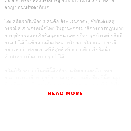
คะ ส.ส. พรรคพลังประชารัฐ กับพวกจำนวน 2 คดี ที่ศาล
อาญา ถนนรัชดาภิเษก
โดยคดีแรกยื่นฟ้อง 3 คนคือ สิระ เจนจาคะ, ชัยยันต์ ผลสุ
วรรณ์ ส.ส. พรรคเพื่อไทย ในฐานะกรรมาธิการการกฎหมาย
การยุติธรรมและสิทธิมนุษยชน และ อดิศร นุชดำรงค์ อธิบดี
กรมป่าไม้ ในข้อหาหมิ่นประมาทโดยการโฆษณาฯ กรณี
กล่าวหาว่า พล.ต.อ. เสรีพิศุทธ์ สร้างท่าเทียบเรือริมน้ำ
เจ้าพระยา เป็นการบุกรุกป่าไม้
อนันต์ชัยระบุว่า ในคดีนี้มีหลักฐานชัดเจนและมีการขอ
อนุญาตกรมเจ้าท่าถูกต้องตามกฎหมายแล้ว ซึ่งคดีนี้เคยถูก
ร้องเรียนมาแล้ว แต่พนักงานสอบสวนและอัยการมีคำสั่งไม่
ฟ้อง โดยไม่มีการแจ้งข้อกล่าวหาแต่อย่างใด ซึ่งถือว่าคดีสิ้น
READ MORE
สุดแล้ว จึงตั้งข้อสังเกตว่า เหตุใดจึงยังนำเรื่องราวดังกล่าวมา
ดำเนินคดีอีก ส่วนการถูกดำเนินคดีเรื่องดังกล่าว พล.ต.อ. เสรี
พิศุทธ์ และตนเองในฐานะทนายความที่เคยทำคดีดังกล่าวมา
ก่อนไม่หนักใจ และสามารถชี้แจงข้อเท็จจริงต่อศาลได้ และ
เห็นว่าเรื่องดังกล่าวเป็นการกลั่นแกล้งทางการเมือง เพราะ