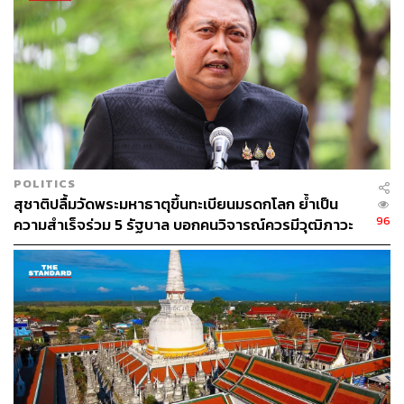
POLITICS
สุชาติปลื้มวัดพระมหาธาตุขึ้นทะเบียนมรดกโลก ย้ำเป็น
96
ความสำเร็จร่วม 5 รัฐบาล บอกคนวิจารณ์ควรมีวุฒิภาวะ
อย่ามองเป็นเรื่องการเมือง