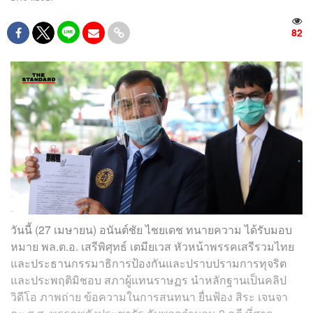
82
วันนี้ (27 เมษายน) อนันต์ชัย ไชยเดช ทนายความ ได้รับมอบ
หมาย พล.ต.อ. เสรีพิศุทธ์ เตมียเวส หัวหน้าพรรคเสรีรวมไทย
และประธานกรรมาธิการป้องกันและปราบปรามการทุจริต
และประพฤติมิชอบ สภาผู้แทนราษฏร นำหลักฐานเป็นคลิป
วิดีโอ ภาพถ่าย ข้อความในการสนทนา ยื่นฟ้อง สิระ เจนจา