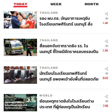
TODAY
WEEK
MONTH
THAILAND
รอง ผบ.ตร. บัญชาการเหตุยิง
1.4K
โรงเรียนเทพศิรินทร์ นนทบุรี สั่ง
ค้นหา 2 รอบยืนยันไร้คนติดค้าง พบ
ศพปู่-ย่าที่บ้านพักผู้ก่อเหตุ
THAILAND
สื่อนอกจับตากราดยิง รร. ใน
1.3K
นนทบุรี ชี้ไทยมีอัตราครอบครองปืน
สูงในระดับต้นของภูมิภาค
THAILAND
นักเรียนโรงเรียนเทพศิรินทร์
842
นนทบุรี อพยพเข้ายังพื้นที่ปลอดภัย
ชั่วคราว หลังเหตุใช้อาวุธปืนภายใน
โรงเรียนคลี่คลาย
WORLD
ย้อนเหตุกราดยิงในโรงเรียนต่าง
748
ประเทศ ที่ผู้ก่อเหตุเป็นนักเรียน