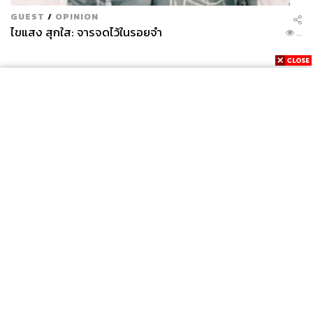
GUEST
/
OPINION
ไขแสง สุกใส: จารจดไว้ในรอยจำ
...
News
Wealth
Pop
Podcast
Video
Now
Opinion
Careers
Events
Privacy
About
Contact
Policy
FOR
ADVERTISING
MEMBERSHIP