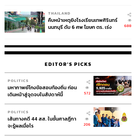
THAILAND
คืบหน้าเหตุยิงโรงเรียนเทพศิรินทร์
688
นนทบุรี ดับ 6 ศพ โฆษก ตร. เร่ง
สอบปมขโมยปืนปู่ก่อเหตุ
EDITOR'S PICKS
POLITICS
มหากาพย์โกงข้อสอบท้องถิ่น ก่อน
572
เดินหน้าสู่จุดจบในสัปดาห์นี้
POLITICS
เส้นทางคดี 44 สส. ในชั้นศาลฎีกา
206
จะรู้ผลเมื่อไร