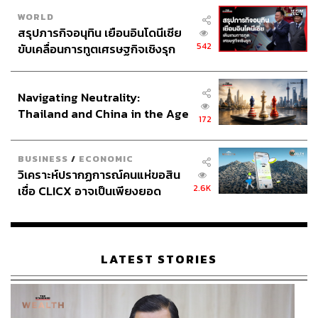
WORLD
สรุปภารกิจอนุทิน เยือนอินโดนีเซีย
542
ขับเคลื่อนการทูตเศรษฐกิจเชิงรุก
ประกาศหุ้นส่วนยุทธศาสตร์ไทย –
อินโดนีเซีย
Navigating Neutrality:
Thailand and China in the Age
172
of a New Global Order
BUSINESS
/
ECONOMIC
วิเคราะห์ปรากฏการณ์คนแห่ขอสิน
2.6K
เชื่อ CLICX อาจเป็นเพียงยอด
ภูเขาน้ำแข็ง ของปัญหาหนี้ครัว
เรือนไทยที่ถูกซุกไว้
LATEST STORIES