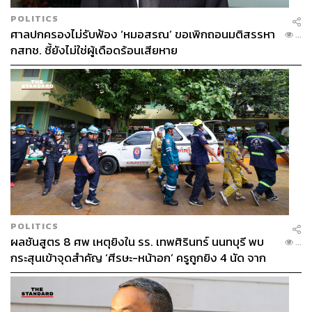
POLITICS
ศาลปกครองไม่รับฟ้อง ‘หมอสรณ’ ขอเพิกถอนมติสรรหา
...
กสทช. ชี้ยังไม่ใช่ผู้เดือดร้อนเสียหาย
POLITICS
ผลชันสูตร 8 ศพ เหตุยิงใน รร. เทพศิรินทร์ นนทบุรี พบ
...
กระสุนเข้าจุดสำคัญ ‘ศีรษะ-หน้าอก’ ครูถูกยิง 4 นัด จาก
ระยะไกล