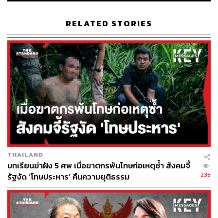
เมื่อวันที่ 17 กุมภาพันธ์ 2008 ทางการคอซอวอตัดสินใจ
ประกาศเอกราชอย่างเป็นทางการแต่เพียงฝ่ายเดียว โดยไม่ได้
RELATED STORIES
รับความยินยอมหรือเห็นชอบจากรัฐบาลเซอร์เบียแต่อย่างใด
ทำให้ความขัดแย้งระหว่างเซอร์เบียและคอซอวอยิ่งฝังรากลึก
มากขึ้นไปอีก
ปัจจุบันมี 99 ประเทศ จากทั้งหมด 193 ประเทศในประชาคม
โลก ที่เป็นสมาชิกองค์การสหประชาชาติ (UN) รับรอง
เอกราชของคอซอวอ ซึ่งรวมถึงประเทศมหาอำนาจอย่าง
สหรัฐอเมริกา สหราชอาณาจักร และสมาชิกสหภาพยุโรป
(EU) 22 ประเทศ จากทั้งหมด 27 ประเทศ
ขณะที่จีนและรัสเซีย พันธมิตรที่สำคัญของเซอร์เบีย ปฏิเสธที่
จะให้การรับรองสถานะความเป็นรัฐเอกราชของคอซอวอ
THAILAND
และขัดขวางการเข้าเป็นสมาชิกสหประชาชาติของคอซอวอ
บทเรียนฆ่าฝัง 5 ศพ เมื่อฆาตกรพ้นโทษก่อเหตุซ้ำ สังคมจี้
235
อีกด้วย
รัฐงัด ‘โทษประหาร’ คืนความยุติธรรม
ส่วนอเล็กซานดาร์ วูซิส ประธานาธิบดีของเซอร์เบีย ประกาศ
กร้าวอย่างแน่ชัดว่า รัฐบาลเซอร์เบียจะไม่มีวันรับรองคอซอ