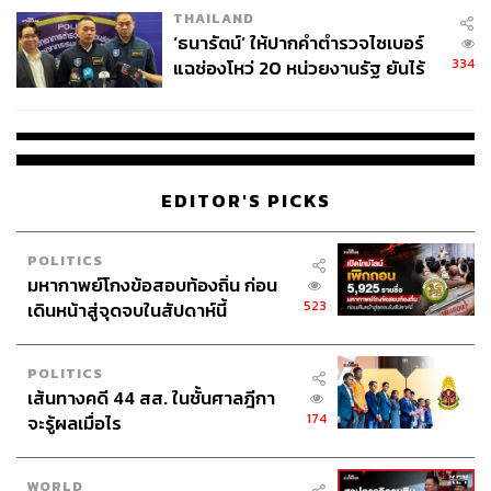
THAILAND
จ่ายหนี้-แอบระบุแบรนด์
226
‘ธนารัตน์’ ให้ปากคำตำรวจไซเบอร์
334
แฉช่องโหว่ 20 หน่วยงานรัฐ ยันไร้
นัยทางการเมือง
ABOUT THE AUTHOR
ณรงค์กร มโนจันทร์เพ็ญ
Content Creator กองบรรณาธิการข่าว THE
STANDARD
EDITOR'S PICKS
POLITICS
มหากาพย์โกงข้อสอบท้องถิ่น ก่อน
523
เดินหน้าสู่จุดจบในสัปดาห์นี้
POLITICS
เส้นทางคดี 44 สส. ในชั้นศาลฎีกา
174
จะรู้ผลเมื่อไร
WORLD