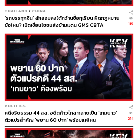
50,000 คน โดยเฉพาะพื้นที่ทางตอนเหนือ ติดกับพรมแดนเซ
THAILAND
/
CHINA
อร์เบีย ปฏิเสธที่จะเปลี่ยนป้ายทะเบียนรถ เนื่องจากพวกเขาไม่
‘รถบรรทุกจีน’ ลักลอบลงใต้กว้านซื้อทุเรียน ผิดกฎหมาย
ยอมรับการประกาศเอกราชของคอซอวอเมื่อปี 2008 และ
119
ข้อไหน? เปิดเงื่อนไขขนส่งข้ามแดน GMS CBTA
มองว่าพื้นที่ที่ตนเองอาศัยอยู่ขณะนี้นั้นเป็นส่วนหนึ่งของเซ
อร์เบียมาโดยตลอด
ทางการคอซอวอมีมาตรการจะเริ่มเก็บค่าปรับแก่เจ้าของ
รถยนต์ที่ป้ายทะเบียนยังเป็นป้ายที่ออกให้โดยรัฐบาลเซอร์เบีย
เป็นจำนวนเงิน 150 ยูโร (ราว 5,560 บาท) ตั้งแต่วันนี้ (22
พฤศจิกายน) เป็นต้นไป ซึ่งหลายฝ่าย รวมถึงสหรัฐฯ และ EU
ต่างต้องการให้ทางการคอซอวอเลื่อนการบังคับใช้มาตรการ
ดังกล่าวนี้ออกไปก่อน พร้อมทั้งเรียกร้องให้มีการหารือกัน
เพื่อรักษาสันติภาพ หวั่นกลายเป็นชนวนเหตุที่อาจนำไปสู่
ความขัดแย้งครั้งใหญ่ระหว่างเซอร์เบียและคอซอวอ
POLITICS
คดีจริยธรรม 44 สส. อดีตก้าวไกล กลายเป็น ‘เกมยาว’
ล่าสุดความพยายามที่จะร่วมมือกันหาทางออกระหว่าง
214
ตัวแปรสำคัญ ‘พยาน 60 ปาก’ พร้อมแค่ไหน
รัฐบาลเซอร์เบียและคอซอวอ ที่กรุงบรัสเซลส์ เมืองหลวงของ
ประเทศเบลเยียม ดูเหมือนจะประสบความล้มเหลว หลังการ