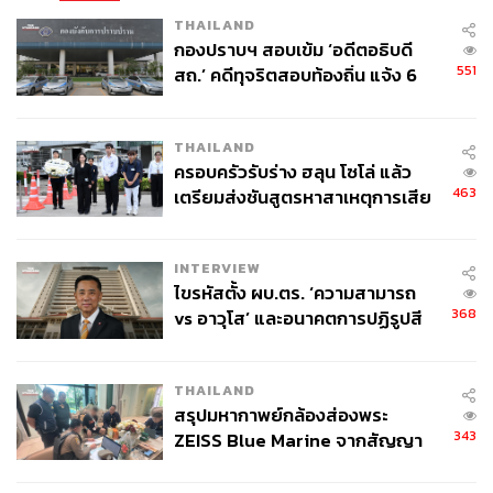
อ้างอิง:
THAILAND
https://www.bbc.com/news/62382069
กองปราบฯ สอบเข้ม ‘อดีตอธิบดี
https://www.bbc.com/news/world-europe-63711841
551
สถ.’ คดีทุจริตสอบท้องถิ่น แจ้ง 6
https://apnews.com/article/europe-serbia-kosovo-bru
ข้อหาหนัก จ่อชง ป.ป.ช. 12 ส.ค. นี้
ssels-european-union-4830a2e1bdbaf5b32b0254b2
THAILAND
de619fb9
ครอบครัวรับร่าง ฮลุน โซโล่ แล้ว
https://www.aljazeera.com/news/2022/11/22/eu-raise
463
เตรียมส่งชันสูตรหาสาเหตุการเสีย
s-alarm-over-escalating-serbia-kosovo-car-plates-dis
ชีวิต
pute
INTERVIEW
TAGS:
ความขัดแย้ง
Kosovo
Serbia
ป้ายทะเบียนรถยนต์
ไขรหัสตั้ง ผบ.ตร. ‘ความสามารถ
Key Messages
368
vs อาวุโส’ และอนาคตการปฏิรูปสี
กากี กับ พล.ต.อ. เอก อังสนานนท์
THAILAND
สรุปมหากาพย์กล้องส่องพระ
343
ZEISS Blue Marine จากสัญญา
ผลิต 8.3 ล้าน สู่ข้อพิพาท ‘มา
เวลล์ฯ’ ฟ้อง ‘โทน บางแค’ ผิดนัด