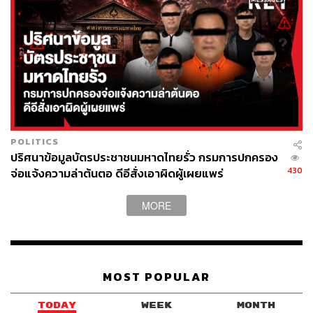
เจรจานานหลายชั่วโมงไม่ได้ข้อยุติ
ประธานาธิบดีวูซิสของเซอร์เบียระบุว่า “สถานการณ์ขณะนี้
ใกล้จะเข้าสู่ความขัดแย้งอย่างแท้จริง” โดยเขาได้เรียกร้องให้
ตำรวจคอซอวอไม่พยายามเก็บค่าปรับชาวเซิร์บที่ยังมีป้าย
ทะเบียนรถที่ออกโดยรัฐบาลเซอร์เบีย พร้อมให้คำมั่นว่า เซ
อร์เบียจะยุติการต่ออายุป้ายทะเบียนรถเดิม รวมถึงยุติการออก
ป้ายทะเบียนรถใหม่ให้กับชาวเซิร์บที่อาศัยอยู่ในพื้นที่ทาง
ตอนเหนือของคอซอวอ เพื่อลดความตึงเครียดที่เกิดขึ้นอยู่ใน
POLITICS
ขณะนี้ ขณะที่ทางการคอซอวอระบุว่า การจดทะเบียนป้าย
ปริศนาข้อมูลบัตรประชาชนมหาดไทยรั่ว กรมการปกครอง
430
จ่อแจ้งความล่าต้นตอ ดีอีสั่งเอาผิดผู้เผยแพร่
ทะเบียนรถใหม่โดยคอซอวอนั้นควรจะแล้วเสร็จภายในเดือน
เมษายน ปี 2023
MORE
หลายฝ่ายแสดงความกังวลว่า ถ้าหากทางการคอซอวอบังคับ
ใช้มาตรการดังกล่าวอย่างเข้มงวดในพื้นที่ที่มีชาวเซิร์บอาศัย
อยู่อย่างหนาแน่น อาจจะก่อให้เกิดความไม่สงบและเกิดการ
ใช้ความรุนแรงขึ้นตามมาได้ภายในคอซอวอ
MOST POPULAR
ภาพ:
Ffikretow
/ Shutterstock,
Hazir Reka / Reuters
TODAY
WEEK
MONTH