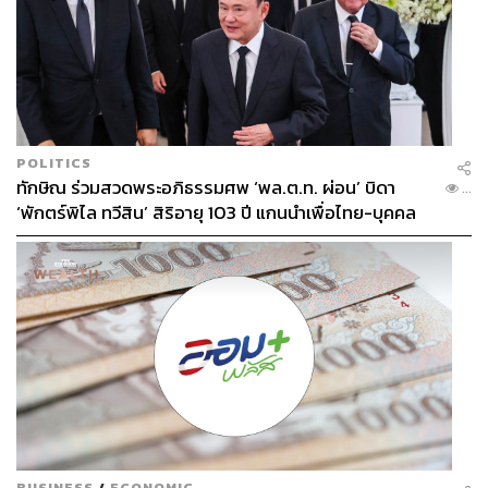
POLITICS
ทักษิณ ร่วมสวดพระอภิธรรมศพ ‘พล.ต.ท. ผ่อน’ บิดา
...
‘พักตร์พิไล ทวีสิน’ สิริอายุ 103 ปี แกนนำเพื่อไทย-บุคคล
หลากวงการร่วมอาลัย
BUSINESS
/
ECONOMIC