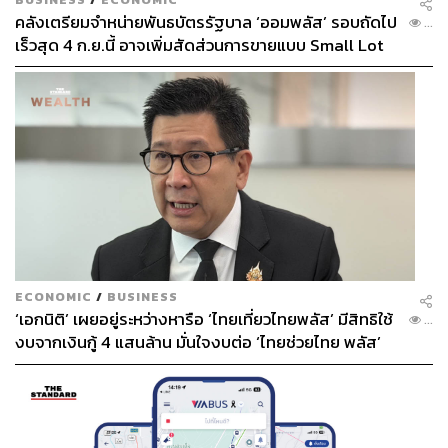
คลังเตรียมจำหน่ายพันธบัตรรัฐบาล ‘ออมพลัส’ รอบถัดไป
...
เร็วสุด 4 ก.ย.นี้ อาจเพิ่มสัดส่วนการขายแบบ Small Lot
First มากขึ้น
ECONOMIC
/
BUSINESS
‘เอกนิติ’ เผยอยู่ระหว่างหารือ ‘ไทยเที่ยวไทยพลัส’ มีสิทธิใช้
...
งบจากเงินกู้ 4 แสนล้าน มั่นใจงบต่อ ‘ไทยช่วยไทย พลัส’
เฟส 2 มีเพียงพอ