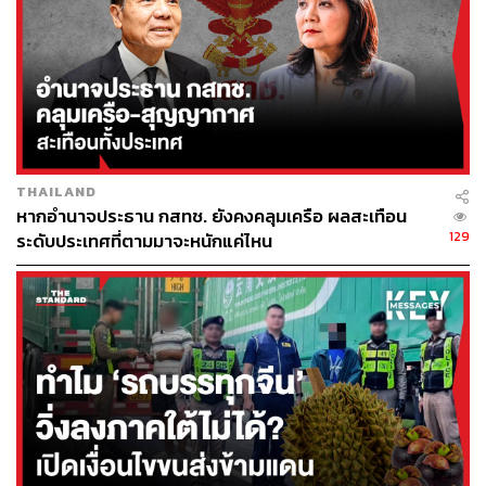
วอในฐานะรัฐเอกราชโดยเด็ดขาด
ทั้งเซอร์เบียและคอซอวอต่างยังไม่ได้เป็นสมาชิก EU ด้วยกัน
ทั้งคู่ แต่เซอร์เบียได้ยื่นเอกสารแสดงความจำนงที่ต้องการจะ
สมัครเข้าเป็นสมาชิก EU มาตั้งแต่ปี 2012 ขณะที่ทางการคอ
ซอวอชี้ว่า คอซอวอเองก็จะดำเนินการยื่นใบสมัครเข้าเป็น
สมาชิก EU ภายในปี 2022
THAILAND
‘ป้ายทะเบียนรถ’ กลายเป็นชนวนเหตุของความ
หากอำนาจประธาน กสทช. ยังคงคลุมเครือ ผลสะเทือน
ขัดแย้งได้อย่างไร
129
ระดับประเทศที่ตามมาจะหนักแค่ไหน
ความขัดแย้งระหว่างรัฐบาลคอซอวอที่มีเชื้อสายแอลเบเนีย
นกับชนกลุ่มน้อยชาวเซิร์บภายในประเทศดำเนินมาอย่างต่อ
เนื่องหลายทศวรรษ และปะทุขึ้นอีกครั้งเมื่อราวๆ เดือน
สิงหาคมที่ผ่านมา หลังจากที่รัฐบาลคอซอวอต้องการให้ชาว
เซิร์บในคอซอวอเปลี่ยนป้ายทะเบียนรถ จากป้ายที่เคยออกให้
โดยรัฐบาลเซอร์เบีย มาเป็นป้ายทะเบียนที่ออกให้โดยรัฐบาล
คอซอวอเท่านั้น
โดยชาวเซิร์บที่กระจายตัวอยู่ในหลายพื้นที่ทั่วคอซอวอราว