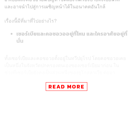
และอาจนำไปสู่การเผชิญหน้าได้ในอนาคตอันใกล้
เรื่องนี้มีที่มาที่ไปอย่างไร?
เซอร์เบียและคอซอวออยู่ที่ไหน และใครอาศัยอยู่ที่
นั่น
ทั้งเซอร์เบียและคอซอวอตั้งอยู่ในทวีปยุโรป โดยคอซอวอเคย
เป็นหนึ่งในจังหวัดปกครองตนเองของเซอร์เบียมาก่อน ใน
ช่วงที่เซอร์เบียยังคงเป็นส่วนหนึ่งของยูโกสลาเวีย ต่อมา
ยูโกสลาเวียล่มสลายลงอย่างเป็นทางการเมื่อวันที่ 27
READ MORE
เมษายน 1992 จึงทำให้ประเทศและดินแดนต่างๆ ที่เคยเป็น
ส่วนหนึ่งของยูโกสลาเวียต่างเสาะแสวงหาเอกราชของตนเอง
ซึ่งรวมถึงคอซอวอด้วย
ความพยายามในการที่จะประกาศเอกราชของคอซอวอ นำ
ไปสู่การใช้ความรุนแรงของรัฐบาลเซอร์เบียที่เข้าไปปราบ
ปรามอย่างหนักในช่วงเวลานั้น จนทำให้องค์การสนธิสัญญา