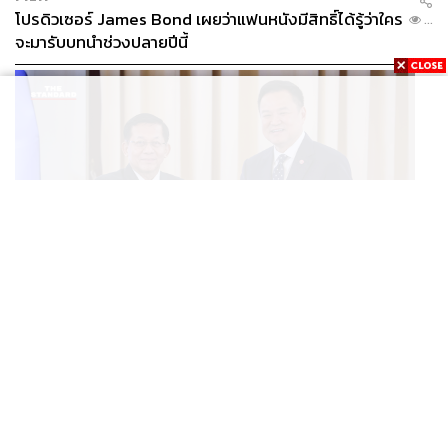
โปรดิวเซอร์ James Bond เผยว่าแฟนหนังมีสิทธิ์ได้รู้ว่าใคร
...
จะมารับบทนำช่วงปลายปีนี้
WORLD
อนุทิน-มินอ่องหล่าย ออกแถลงการณ์ร่วม หนุนความร่วม
...
มือรอบด้าน ยกระดับปราบอาชญากรรมข้ามชาติ แก้ปัญหา
หมอกควัน-มลพิษทางน้ำ