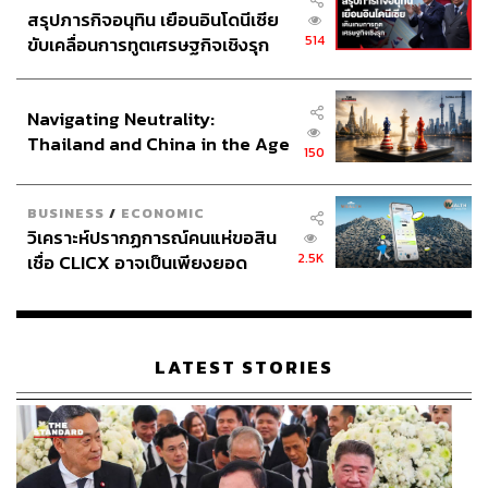
สรุปภารกิจอนุทิน เยือนอินโดนีเซีย
514
ขับเคลื่อนการทูตเศรษฐกิจเชิงรุก
ประกาศหุ้นส่วนยุทธศาสตร์ไทย –
อินโดนีเซีย
Navigating Neutrality:
Thailand and China in the Age
150
of a New Global Order
BUSINESS
/
ECONOMIC
วิเคราะห์ปรากฏการณ์คนแห่ขอสิน
2.5K
เชื่อ CLICX อาจเป็นเพียงยอด
ภูเขาน้ำแข็ง ของปัญหาหนี้ครัว
เรือนไทยที่ถูกซุกไว้
LATEST STORIES