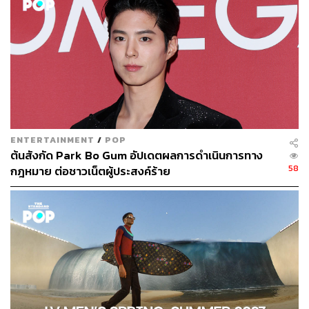
ENTERTAINMENT
/
POP
ต้นสังกัด Park Bo Gum อัปเดตผลการดำเนินการทาง
58
กฎหมาย ต่อชาวเน็ตผู้ประสงค์ร้าย
พิสูจน์อักษร: พรนภัส ชำนาญค้า
อ้างอิง:
http://asianwiki.com/Seo_Bok
TAGS:
Park Bo Gum
Seo Bok
Gong Yoo