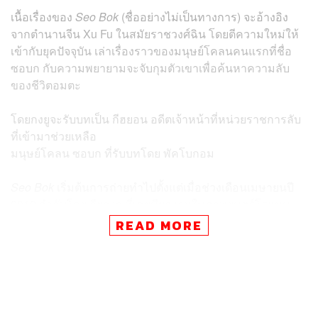
เนื้อเรื่องของ
Seo Bok
(ชื่ออย่างไม่เป็นทางการ) จะอ้างอิง
จากตำนานจีน Xu Fu ในสมัยราชวงศ์ฉิน โดยตีความใหม่ให้
เข้ากับยุคปัจจุบัน เล่าเรื่องราวของมนุษย์โคลนคนแรกที่ชื่อ
ซอบก กับความพยายามจะจับกุมตัวเขาเพื่อค้นหาความลับ
ของชีวิตอมตะ
โดยกงยูจะรับบทเป็น กีฮยอน อดีตเจ้าหน้าที่หน่วยราชการลับ
ที่เข้ามาช่วยเหลือ
มนุษย์โคลน ซอบก ที่รับบทโดย พัคโบกอม
Seo Bok
เริ่มต้นการถ่ายทำไปตั้งแต่เมื่อช่วงเดือนเมษายนปี
2019 กำกับโดย อียองจู ที่เคยมีผลงานในภาพยนตร์โรแมน
ติก
Architecture 101
ออกฉายในปี 2012 และแม้จะยังไม่มี
READ MORE
กำหนดฉายที่แน่ชัดออกมา แต่ก็เชื่อว่าการเปิดตัวโปสเตอร์
โปรโมตแรกของหนังนั้นถือเป็นข่าวดีว่าแฟนๆ น่าจะได้ดูผล
งานการแสดงเรื่องใหม่ของทั้งสองคนในอนาคตอันใกล้นี้