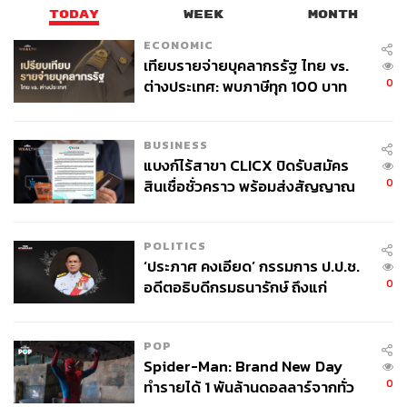
TODAY
WEEK
MONTH
ECONOMIC
เทียบรายจ่ายบุคลากรรัฐ ไทย vs.
0
ต่างประเทศ: พบภาษีทุก 100 บาท
ของคนไทยใช้ไปกับข้าราชการเฉียด
40 บาท
BUSINESS
แบงก์ไร้สาขา CLICX ปิดรับสมัคร
0
สินเชื่อชั่วคราว พร้อมส่งสัญญาณ
เตือนกลุ่มกู้เงินผิดวัตถุประสงค์-ให้
ข้อมูลเท็จ เตรียมดำเนินคดีเด็ดขาด
POLITICS
‘ประภาศ คงเอียด’ กรรมการ ป.ป.ช.
0
อดีตอธิบดีกรมธนารักษ์ ถึงแก่
อนิจกรรม
POP
Spider-Man: Brand New Day
0
ทำรายได้ 1 พันล้านดอลลาร์จากทั่ว