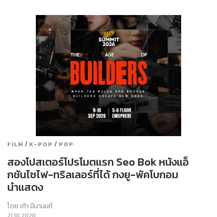
/
/
FILM
K-POP
POP
สองโปสเตอร์โปรโมตแรก Seo Bok หนังแอ็
กชันไซไฟ-ทริลเลอร์ที่ได้ กงยู-พัคโบกอม
นำแสดง
โดย
เก้า มีนานนท์
21.10.2020