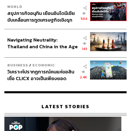
WORLD
สรุปภารกิจอนุทิน เยือนอินโดนีเซีย
504
ขับเคลื่อนการทูตเศรษฐกิจเชิงรุก
ประกาศหุ้นส่วนยุทธศาสตร์ไทย –
อินโดนีเซีย
Navigating Neutrality:
Thailand and China in the Age
143
of a New Global Order
BUSINESS
/
ECONOMIC
วิเคราะห์ปรากฏการณ์คนแห่ขอสิน
2.4K
เชื่อ CLICX อาจเป็นเพียงยอด
ภูเขาน้ำแข็ง ของปัญหาหนี้ครัว
เรือนไทยที่ถูกซุกไว้
LATEST STORIES