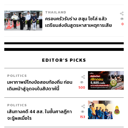
โลกภายใน 6 วัน
THAILAND
ครอบครัวรับร่าง ฮลุน โซโล่ แล้ว
0
เตรียมส่งชันสูตรหาสาเหตุการเสีย
ชีวิต
EDITOR'S PICKS
POLITICS
มหากาพย์โกงข้อสอบท้องถิ่น ก่อน
500
เดินหน้าสู่จุดจบในสัปดาห์นี้
POLITICS
เส้นทางคดี 44 สส. ในชั้นศาลฎีกา
153
จะรู้ผลเมื่อไร