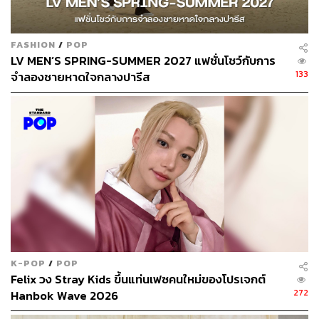
FASHION
/
POP
LV MEN’S SPRING-SUMMER 2027 แฟชั่นโชว์กับการ
133
จำลองชายหาดใจกลางปารีส
99
ABOUT THE AUTHOR
เก้า มีนานนท์
บรรณาธิการคัลเจอร์ สำนักข่าว THE
STANDARD
K-POP
/
POP
Felix วง Stray Kids ขึ้นแท่นเฟซคนใหม่ของโปรเจกต์
272
Hanbok Wave 2026