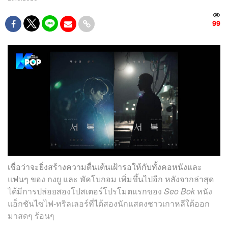
99
เชื่อว่าจะยิ่งสร้างความตื่นเต้นเฝ้ารอให้กับทั้งคอหนังและ
แฟนๆ ของ กงยู และ พัคโบกอม เพิ่มขึ้นไปอีก หลังจากล่าสุด
ได้มีการปล่อยสองโปสเตอร์โปรโมตแรกของ
Seo Bok
หนัง
แอ็กชันไซไฟ-ทริลเลอร์ที่ได้สองนักแสดงชาวเกาหลีใต้ออก
มาสดๆ ร้อนๆ