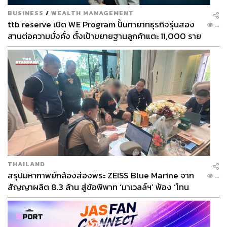
BUSINESS
/
WEALTH MANAGEMENT
ttb reserve เปิด WE Program ปั้นทายาทธุรกิจรุ่นสอง
...
สานต่อความมั่งคั่ง ตั้งเป้าขยายฐานลูกค้าแตะ 11,000 ราย
ดัน AUM เติบโต 10% ต่อปีในอีก 3-5 ปีข้างหน้า
THAILAND
สรุปมหากาพย์กล้องส่องพระ ZEISS Blue Marine จาก
...
สัญญาผลิต 8.3 ล้าน สู่ข้อพิพาท ‘มาเวลล์ฯ’ ฟ้อง ‘โทน
บางแค’ ผิดนัดจ่ายหนี้-แอบระบุแบรนด์