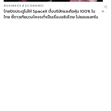
BUSINESS
/
ECONOMIC
ไทยปิดประตูไม่ให้ SpaceX ตั้งบริษัทและถือหุ้น 100% ใน
...
ไทย ชี้ดาวเทียมวงโคจรต่ำเป็นเรื่องอธิปไตย ไม่ยอมแลกใน
โต๊ะเจรจาการค้า
News
Wealth
Pop
Podcast
Video
Now
Opinion
Careers
Events
Privacy
About
Contact
Policy
FOR
ADVERTISING
MEMBERSHIP