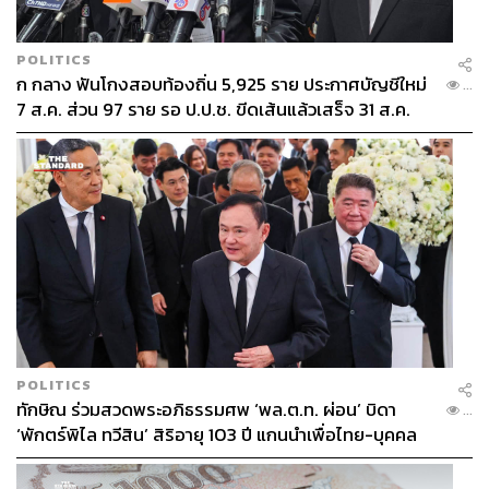
POLITICS
ก กลาง ฟันโกงสอบท้องถิ่น 5,925 ราย ประกาศบัญชีใหม่
...
7 ส.ค. ส่วน 97 ราย รอ ป.ป.ช. ขีดเส้นแล้วเสร็จ 31 ส.ค.
POLITICS
ทักษิณ ร่วมสวดพระอภิธรรมศพ ‘พล.ต.ท. ผ่อน’ บิดา
...
‘พักตร์พิไล ทวีสิน’ สิริอายุ 103 ปี แกนนำเพื่อไทย-บุคคล
หลากวงการร่วมอาลัย