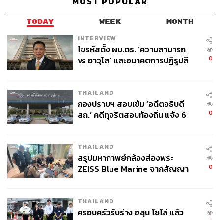
MOST POPULAR
TODAY
WEEK
MONTH
INTERVIEW
ไขรหัสตั้ง ผบ.ตร. ‘ความสามารถ
0
vs อาวุโส’ และอนาคตการปฏิรูปสี
กากี กับ พล.ต.อ. เอก อังสนานนท์
THAILAND
กองปราบฯ สอบเข้ม ‘อดีตอธิบดี
0
สถ.’ คดีทุจริตสอบท้องถิ่น แจ้ง 6
ข้อหาหนัก จ่อชง ป.ป.ช. 12 ส.ค. นี้
THAILAND
สรุปมหากาพย์กล้องส่องพระ
0
ZEISS Blue Marine จากสัญญา
ผลิต 8.3 ล้าน สู่ข้อพิพาท ‘มา
เวลล์ฯ’ ฟ้อง ‘โทน บางแค’ ผิดนัด
THAILAND
จ่ายหนี้-แอบระบุแบรนด์
ครอบครัวรับร่าง ฮลุน โซโล่ แล้ว