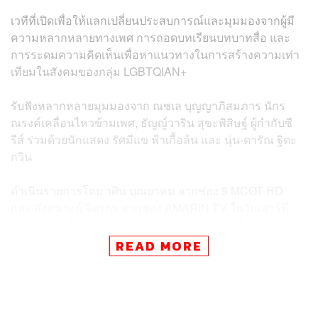
เวทีที่เปิดเพื่อให้แลกเปลี่ยนประสบการณ์และมุมมองจากผู้มี
ความหลากหลายทางเพศ การถอดบทเรียนบทบาทสื่อ และ
การระดมความคิดเห็นเพื่อหาแนวทางในการสร้างความเท่า
เทียมในสังคมของกลุ่ม LGBTQIAN+
รับฟังหลากหลายมุมมองจาก ณชเล บุญญาภิสมภาร นักร
ณรงค์เคลื่อนไหวข้ามเพศ, ธัญญ์วาริน สุขะพิสิษฐ์ ผู้กำกับซี
รีส์ ร่วมด้วยนักแสดง รัศมีแข ฟ้าเกื้อล้น และ นุ่น-ดารัณ ฐิตะ
กวิน
ดำเนินรายการโดย วศิน บุณยาคม จากช่อง 9 MCOT HD
และ อังคนางค์ จิตรกร จากช่อง AMARIN TV ในวันเสาร์ที่
20 เมษายนนี้ เวลา 09.00-12.00 น. ณ Hall 1-2 ชั้น 10 อาคาร
อเนกประสงค์ เอสซีจี สำนักงานใหญ่ บางซื่อ
READ MORE
พินิจ จารุสมบัติ ประธานผู้เข้าอบรม บยสส. รุ่นที่ 3 เปิดเผยว่า
แม้ปัจจุบันสังคมไทยจะมีการเปิดรับความหลากหลายทางเพศ
หรือ LGBTQIAN+ แต่ก็ยังพบว่ามีการเลือกปฏิบัติและความ