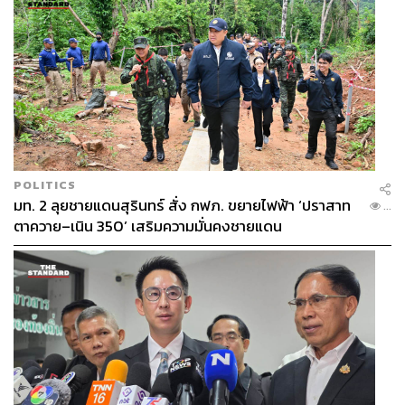
POLITICS
มท. 2 ลุยชายแดนสุรินทร์ สั่ง กฟภ. ขยายไฟฟ้า ‘ปราสาท
...
ตาควาย–เนิน 350’ เสริมความมั่นคงชายแดน