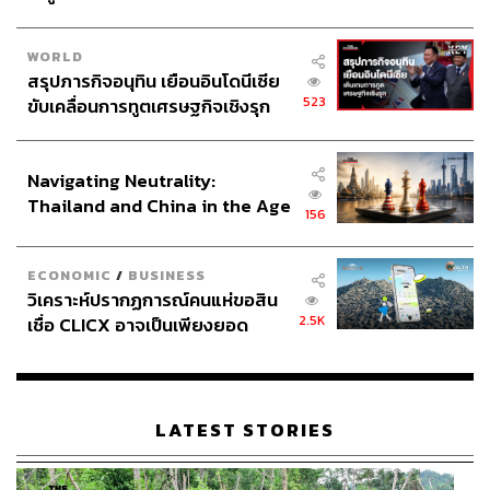
WORLD
สรุปภารกิจอนุทิน เยือนอินโดนีเซีย
523
ขับเคลื่อนการทูตเศรษฐกิจเชิงรุก
ประกาศหุ้นส่วนยุทธศาสตร์ไทย –
อินโดนีเซีย
Navigating Neutrality:
Thailand and China in the Age
156
of a New Global Order
ECONOMIC
/
BUSINESS
วิเคราะห์ปรากฏการณ์คนแห่ขอสิน
2.5K
เชื่อ CLICX อาจเป็นเพียงยอด
ภูเขาน้ำแข็ง ของปัญหาหนี้ครัว
เรือนไทยที่ถูกซุกไว้
LATEST STORIES