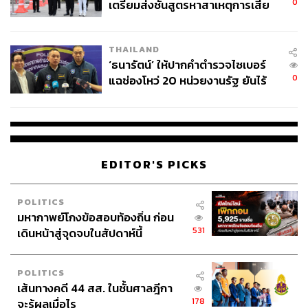
0
เตรียมส่งชันสูตรหาสาเหตุการเสีย
ชีวิต
THAILAND
‘ธนารัตน์’ ให้ปากคำตำรวจไซเบอร์
0
แฉช่องโหว่ 20 หน่วยงานรัฐ ยันไร้
นัยทางการเมือง
EDITOR'S PICKS
POLITICS
มหากาพย์โกงข้อสอบท้องถิ่น ก่อน
531
เดินหน้าสู่จุดจบในสัปดาห์นี้
POLITICS
เส้นทางคดี 44 สส. ในชั้นศาลฎีกา
178
จะรู้ผลเมื่อไร