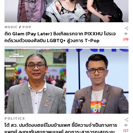
MUSIC
/
POP
ติด Glam (Pay Later) ซิงเกิลแรกจาก PIXXHU โปรเจ
218
กต์รวมตัวของศิลปิน LGBTQ+ สู่วงการ T-Pop
POLITICS
โต้ สว. ปมตัดงบฮอร์โมนข้ามเพศ ชี้มีความจำเป็นทางการ
127
แพทย์ ลงทุนกับสุขภาพมนุษย์ ลดภาระสาธารณสุขระยะ