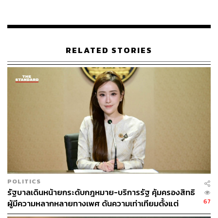
เวทีแห่งนี้ จะเป็นอีกก้าวสำคัญในการสร้างสังคมที่เคารพและ
ให้คุณค่ากับการเปิดรับความหลากหลายทางเพศอย่าง
แท้จริง” พินิจกล่าว
RELATED STORIES
ผู้สนใจเข้าร่วมสัมมนา ‘สื่อสารอย่างไรให้เท่าเทียม: สิทธิของ
LGBTQIAN+ กับการเปิดรับของสังคม’ ในวันเสาร์ที่ 20
เมษายนนี้ เวลา 09.00-12.00 น. ณ Hall 1-2 ชั้น 10 อาคาร
อเนกประสงค์ เอสซีจี สำนักงานใหญ่ บางซื่อ ลงทะเบียนเข้า
ร่วมสัมมนาล่วงหน้าได้ที่
https://forms.gle/RhNeDZokEjNR
n8Xb7
งานนี้ไม่มีค่าใช้จ่ายใดๆ
TAGS:
LGBTQIA+
ความเท่าเทียมทางเพศ
ความหลากหลายทางเพศ
สัมมนา
POLITICS
รัฐบาลเดินหน้ายกระดับกฎหมาย-บริการรัฐ คุ้มครองสิทธิ
67
ผู้มีความหลากหลายทางเพศ ดันความเท่าเทียมตั้งแต่
หลักสูตรในห้องเรียนถึงที่ทำงาน