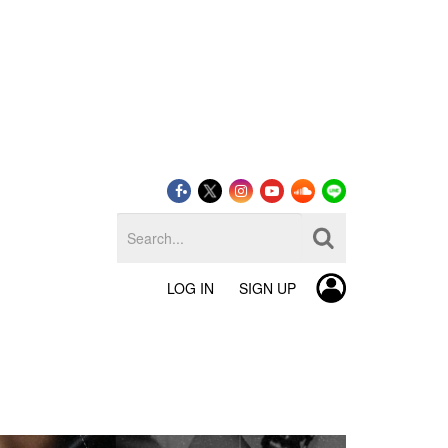
LOG IN
SIGN UP