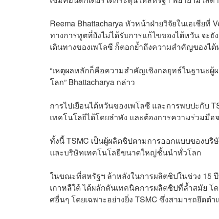
Reema Bhattacharya หัวหน้าฝ่ายวิจัยในเอเชียที่ 
ทางการทูตที่ยังไม่ได้รับการแก้ไขของไต้หวัน จะยั
เดินทางของเพโลซี ก็ตอกย้ำถึงความสำคัญของไต้ห
“เหตุผลหลักก็คือความสำคัญเชิงกลยุทธ์ในฐานะผู้
โลก” Bhattacharya กล่าว
การไปเยือนไต้หวันของเพโลซี และการพบปะกับ TS
เทคโนโลยีได้โดยลำพัง และต้องการความร่วมมือจากบร
ทั้งนี้ TSMC เป็นผู้ผลิตชิปตามการออกแบบของบริษั
และบริษัทเทคโนโลยีขนาดใหญ่ชั้นนำทั่วโลก
ในขณะที่สหรัฐฯ ล้าหลังในการผลิตชิปในช่วง 15 ปี
เกาหลีใต้ ได้ผลักดันเทคนิคการผลิตชิปที่ล้ำสมัย 
ศอื่นๆ โดยเฉพาะอย่างยิ่ง TSMC ซึ่งสามารถยึดตำแห