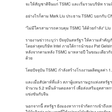
จะให้สัญชาติจีนแก่ TSMC และเริ่มรวมบริษัท ร
อย่างไรก็ตาม Mark Liu ประธาน TSMC บอกกับ CNN
“ไม่มีใครสามารถควบคุม TSMC ได้ด้วยกำลัง” Liu 
รายงานข่าวระบุว่า ปัจจุบันสหรัฐฯ ให้ความสำคั
โดยล่าสุดบริษัท Intel ภายใต้การนำของ Pat Gelsin
หลังจากตามหลัง TSMC มาหลายปี ในขณะเดียวกัน ส
ด้วย
โดยปัจจุบัน TSMC กำลังสร้างโรงงานผลิตมูลค่า 1.2
และเมื่อสัปดาห์ที่แล้ว สภาผู้แทนราษฎรแห่งสหรัฐฯ
จำนวน 5.2 หมื่นล้านดอลลาร์ เพื่อส่งเสริมอุตสา
แข่งขันกับจีน
นอกจากนี้ สหรัฐฯ ยังมองหาการจำกัดการเข้าถึงเ
ให้ผู้ผลิตต่างประเทศที่ใช้อุปกรณ์ทำชิปของสหรัฐ