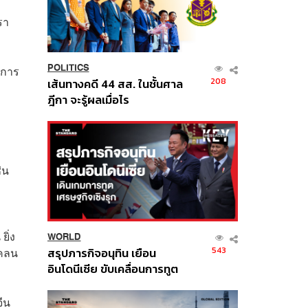
รา
POLITICS
นการ
208
เส้นทางคดี 44 สส. ในชั้นศาล
ฎีกา จะรู้ผลเมื่อไร
่น
ิ่ง
WORLD
543
สรุปภารกิจอนุทิน เยือน
แคลน
อินโดนีเซีย ขับเคลื่อนการทูต
เศรษฐกิจเชิงรุก ประกาศหุ้น
ส่วนยุทธศาสตร์ไทย –
จีน