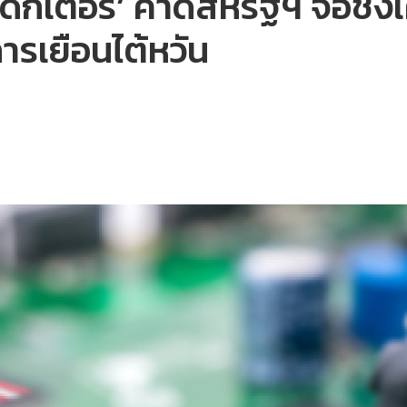
กเตอร์’ คาดสหรัฐฯ จ่อชิงเค้
รเยือนไต้หวัน