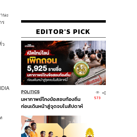
ถานะ
การ
EDITOR'S PICK
่ว
VIDIA
POLITICS
573
มหากาพย์โกงข้อสอบท้องถิ่น
ก่อนเดินหน้าสู่จุดจบในสัปดาห์
นี้
เท