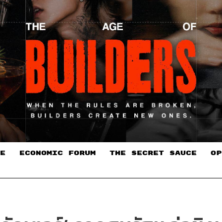
E
ECONOMIC FORUM
THE SECRET SAUCE​
OP