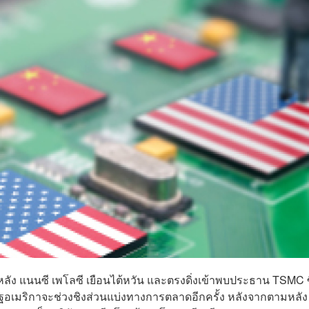
หลัง แนนซี เพโลซี เยือนไต้หวัน และตรงดิ่งเข้าพบประธาน TSMC ซ
รัฐอเมริกาจะช่วงชิงส่วนแบ่งทางการตลาดอีกครั้ง หลังจากตามหลัง