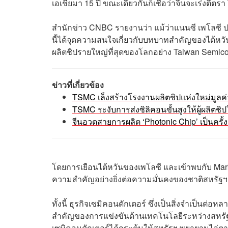
เอเชียมา 15 ปี ขณะเดียวกันก็เชื่อว่าจีนจะเร่งตี
สำนักข่าว CNBC รายงานว่า แม้ว่าแนนซี เพโลซี ป
นี้ได้จุดความสนใจเกี่ยวกับบทบาทสำคัญของไต้หวันใ
ผลิตชิปรายใหญ่ที่สุดของโลกอย่าง Taiwan Semic
ข่าวที่เกี่ยวข้อง
TSMC เล็งสร้างโรงงานผลิตชิปแห่งใหม่มูลค
TSMC ระงับการส่งซิลิคอนขั้นสูงให้ผู้ผลิตชิป
จีนอวดสายการผลิต ‘Photonic Chip’ เป็นครั้
โดยการเยือนไต้หวันของเพโลซี และเข้าพบกับ Mar
ความสำคัญอย่างยิ่งต่อความมั่นคงของชาติสหรัฐ
ทั้งนี้ ธุรกิจเซมิคอนดักเตอร์ ซึ่งเป็นสิ่งจำเป็นต่
สำคัญของการแข่งขันด้านเทคโนโลยีระหว่างสหรัฐฯ แ
เซมิคอนดักเตอร์ได้กระตุ้นให้สหรัฐฯ พยายามไล่ต