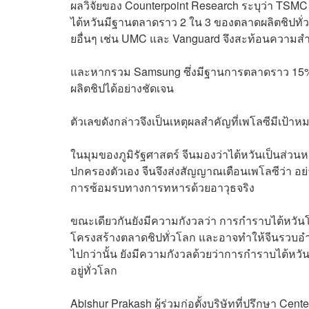
ผลวิจัยของ Counterpoint Research ระบุว่า TSMC
ไต้หวันมีฐานตลาดราว 2 ใน 3 ของตลาดผลิตชิปทั่
ยอื่นๆ เช่น UMC และ Vanguard จึงสะท้อนความส
และหากรวม Samsung ซึ่งมีฐานการตลาดราว 15% ข
ผลิตชิปได้อย่างชัดเจน
ตัวเลขดังกล่าวจึงเป็นเหตุผลสำคัญที่เพโลซีมีเป้
ในมุมของภูมิรัฐศาสตร์ จีนมองว่าไต้หวันเป็นส่
ปกครองตัวเอง จีนจึงส่งสัญญาณเตือนเพโลซีว่า อย่า
การซ้อมรบทางการทหารด้วยอาวุธจริง
ขณะเดียวกันยังมีความกังวลว่า การกำราบไต้หวั
โครงสร้างตลาดชิปทั่วโลก และอาจทำให้จีนรวบอำนา
ไปกว่านั้น ยังมีความกังวลด้วยว่าการกำราบไต้หว
อยู่ทั่วโลก
Abishur Prakash ผู้ร่วมก่อตั้งบริษัทที่ปรึกษา Cen