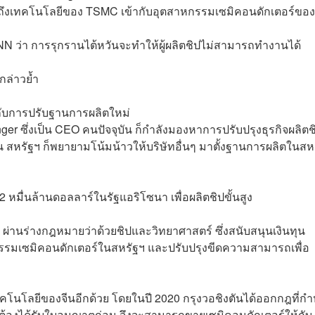
วมถึงเทคโนโลยีของ TSMC เข้ากับอุตสาหกรรมเซมิคอนดักเตอร์ขอ
 ว่า การรุกรานไต้หวันจะทำให้ผู้ผลิตชิปไม่สามารถทำงานได้
กล่าวย้ำ
ญกับการปรับฐานการผลิตใหม่
ger ซึ่งเป็น CEO คนปัจจุบัน ก็กำลังมองหาการปรับปรุงธุรกิจผลิตช
หรัฐฯ ก็พยายามโน้มน้าวให้บริษัทอื่นๆ มาตั้งฐานการผลิตในสห
 หมื่นล้านดอลลาร์ในรัฐแอริโซนา เพื่อผลิตชิปขั้นสูง
 ผ่านร่างกฎหมายว่าด้วยชิปและวิทยาศาสตร์ ซึ่งสนับสนุนเงินทุน
หกรรมเซมิคอนดักเตอร์ในสหรัฐฯ และปรับปรุงขีดความสามารถเพื่อ
ทคโนโลยีของจีนอีกด้วย โดยในปี 2020 กรุงวอชิงตันได้ออกกฎที่ก
ฯ ต้องได้รับใบอนุญาตก่อน จึงจะสามารถขายเซมิคอนดักเตอร์ให้กับ