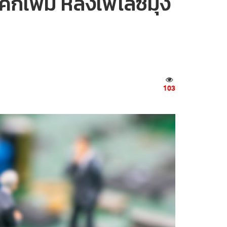
กเพิ่ม หลังเพโลซีมุ่ง
103