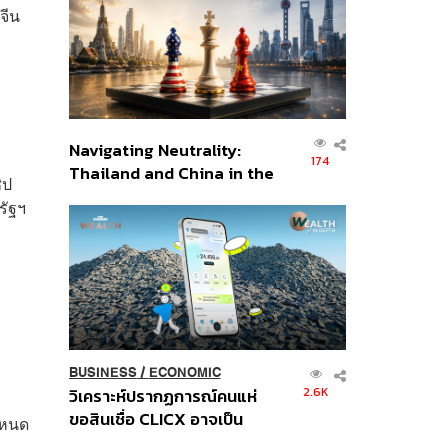
อินโดนีเซีย
งจีน
Navigating Neutrality:
174
Thailand and China in the
ิป
Age of a New Global
รัฐฯ
Order
BUSINESS
/
ECONOMIC
2.6K
วิเคราะห์ปรากฏการณ์คนแห่
ขอสินเชื่อ CLICX อาจเป็น
ำหนด
เพียงยอดภูเขาน้ำแข็ง ของ