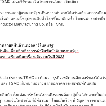
ตรา TSMC เป็นบริษัทของจีนโดยอ้างนโยบายจีนเดียว
ระธานสภาผู้แทนสหรัฐฯ เดินทางกลับจากไต้หวันแล้ว แต่การเยือนค
นด้านห่วงโซ่อุปทานชิปทั่วโลกขึ้นมาอีกครั้ง โดยเฉพาะอย่างยิ่ง ผ
onductor Manufacturing Co. หรือ TSMC
่าหลายหมื่นล้านดอลลาร์ในสหรัฐฯ
ในจีน เพื่อหลีกเลี่ยงการฝ่าฝืนข้อบังคับของสหรัฐฯ
งแรก เตรียมเดินเครื่องผลิตภายในปี 2023
k Liu ประธาน TSMC สะท้อนว่า ธุรกิจเซมิคอนดักเตอร์ของไต้หวัน
ฯ และ TSMC มีบทบาทอย่างมากต่อภาคการผลิตชิปที่ทันสมัย
อหลายสินค้า ตั้งแต่สมาร์ทโฟนไปจนถึงรถยนต์และตู้เย็น ได้กลายเป็นส่
ละจีนในช่วงไม่กี่ปีที่ผ่านมา โดยเมื่อเร็วๆ นี้ ปัญหาการขาดแ
ามเอเชีย และรักษาความเป็นผู้นำเหนือจีนในอุตสาหกรรมนี้