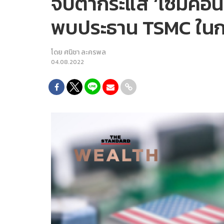
จับตากระแส ‘เซมิคอนดั
พบประธาน TSMC ในกา
โดย
ศนิชา ละครพล
04.08.2022