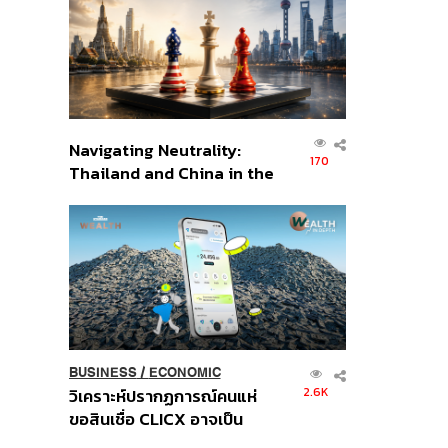
อินโดนีเซีย
Navigating Neutrality:
170
Thailand and China in the
Age of a New Global
Order
BUSINESS
/
ECONOMIC
2.6K
วิเคราะห์ปรากฏการณ์คนแห่
ขอสินเชื่อ CLICX อาจเป็น
เพียงยอดภูเขาน้ำแข็ง ของ