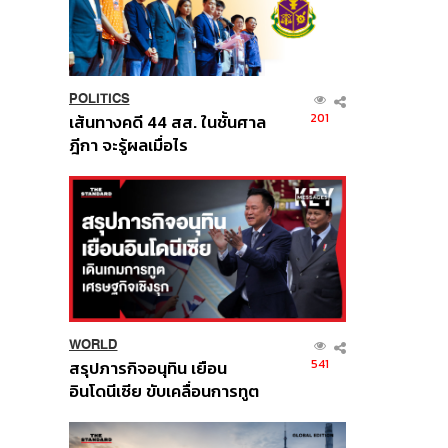
POLITICS
201
เส้นทางคดี 44 สส. ในชั้นศาล
ฎีกา จะรู้ผลเมื่อไร
WORLD
541
สรุปภารกิจอนุทิน เยือน
อินโดนีเซีย ขับเคลื่อนการทูต
เศรษฐกิจเชิงรุก ประกาศหุ้น
ส่วนยุทธศาสตร์ไทย –