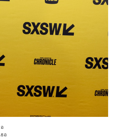
ธอ
เธอ