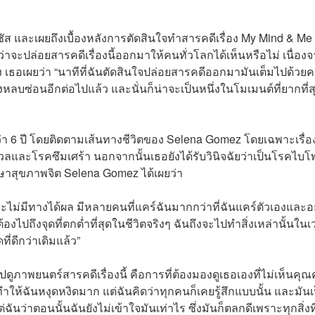
ส และเผยถึงเบื้องหลังการตัดสินใจทำสารคดีเรื่อง My Mind & Me ท
งว่าจะปล่อยสารคดีเรื่องนี้ออกมาให้คนทั่วโลกได้เห็นหรือไม่ เนื่อง
ึ่ง เธอเผยว่า “นาทีที่ฉันตัดสินใจปล่อยสารคดีออกมามันเต็มไปด้วย
องหลบซ่อนอีกต่อไปแล้ว และนั่นก็น่าจะเป็นหนึ่งในโมเมนต์ที่ยากที่
า 6 ปี โดยติดตามเส้นทางชีวิตของ Selena Gomez โดยเฉพาะเรื่อ
วลและโรคซึมเศร้า นอกจากนั้นเธอยังได้รับวินิจฉัยว่าเป็นโรคไบโ
ักษาสุขภาพจิต Selena Gomez ได้เผยว่า
ะไม่มีทางได้ผล มีหลายคนที่แคร์ฉันมากกว่าที่ฉันแคร์ตัวเองและ
ต้องไปถึงจุดที่ตกต่ำที่สุดในชีวิตจริงๆ ฉันถึงจะไปทำสิ่งเหล่านั้นใน
ที่ดีกว่าเดิมแล้ว”
ปดูภาพยนตร์สารคดีเรื่องนี้ คือการที่ต้องมองดูเธอเองที่ไม่เห็นคุณ
ให้ฉันหงุดหงิดมาก แต่ฉันคิดว่าทุกคนก็เคยรู้สึกแบบนั้น และมันเ
นว่าตอนนั้นฉันยังไม่เข้าใจมันเท่าไร ซึ่งมันก็ตลกดีเพราะทุกสิ่งที