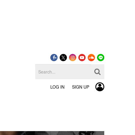
LOG IN
SIGN UP