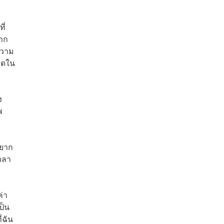
ี่
จาก
ความ
สุดใน
ง
พ
อยาก
เวลา
ค่า
ป็น
่ฉัน