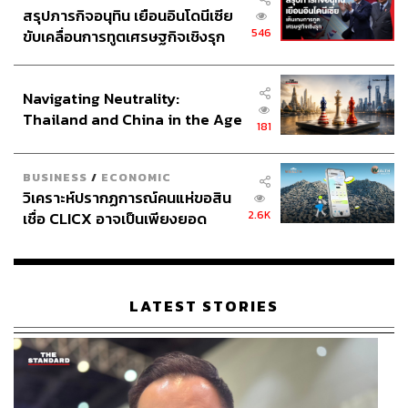
สรุปภารกิจอนุทิน เยือนอินโดนีเซีย
546
ขับเคลื่อนการทูตเศรษฐกิจเชิงรุก
ประกาศหุ้นส่วนยุทธศาสตร์ไทย –
อินโดนีเซีย
Navigating Neutrality:
Thailand and China in the Age
181
of a New Global Order
BUSINESS
/
ECONOMIC
วิเคราะห์ปรากฏการณ์คนแห่ขอสิน
2.6K
เชื่อ CLICX อาจเป็นเพียงยอด
ภูเขาน้ำแข็ง ของปัญหาหนี้ครัว
เรือนไทยที่ถูกซุกไว้
LATEST STORIES