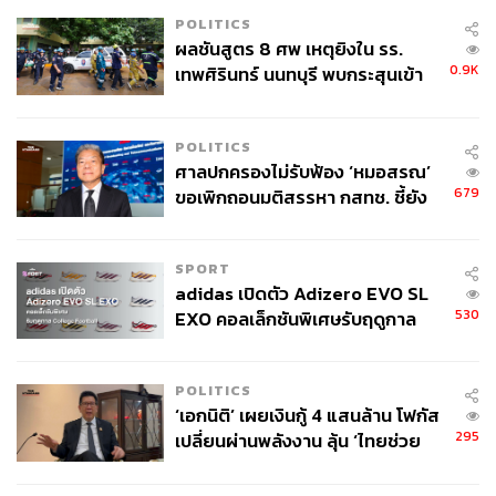
POLITICS
ผลชันสูตร 8 ศพ เหตุยิงใน รร.
0.9K
เทพศิรินทร์ นนทบุรี พบกระสุนเข้า
จุดสำคัญ ‘ศีรษะ-หน้าอก’ ครูถูกยิง
4 นัด จากระยะไกล
POLITICS
ศาลปกครองไม่รับฟ้อง ‘หมอสรณ’
679
ขอเพิกถอนมติสรรหา กสทช. ชี้ยัง
ไม่ใช่ผู้เดือดร้อนเสียหาย
SPORT
adidas เปิดตัว Adizero EVO SL
530
EXO คอลเล็กชันพิเศษรับฤดูกาล
College Football
POLITICS
‘เอกนิติ’ เผยเงินกู้ 4 แสนล้าน โฟกัส
295
เปลี่ยนผ่านพลังงาน ลุ้น ‘ไทยช่วย
ไทยพลัส’ เฟส 2 รอประเมินความ
เหมาะสม