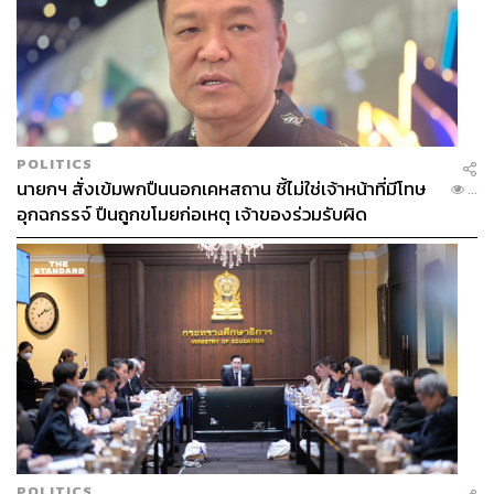
POLITICS
นายกฯ สั่งเข้มพกปืนนอกเคหสถาน ชี้ไม่ใช่เจ้าหน้าที่มีโทษ
...
อุกฉกรรจ์ ปืนถูกขโมยก่อเหตุ เจ้าของร่วมรับผิด
POLITICS