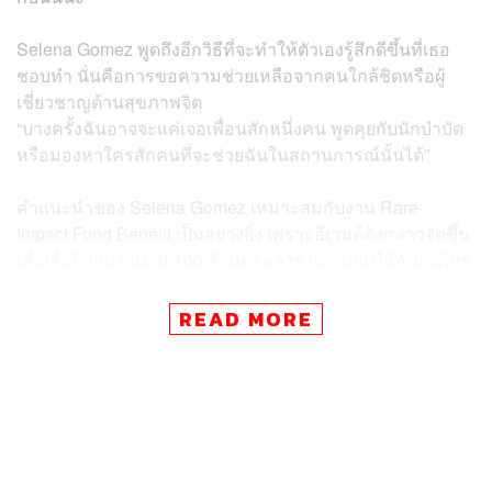
Selena Gomez พูดถึงอีกวิธีที่จะทำให้ตัวเองรู้สึกดีขึ้นที่เธอ
ชอบทำ นั่นคือการขอความช่วยเหลือจากคนใกล้ชิดหรือผู้
เชี่ยวชาญด้านสุขภาพจิต
“บางครั้งฉันอาจจะแค่เจอเพื่อนสักหนึ่งคน พูดคุยกับนักบำบัด
หรือมองหาใครสักคนที่จะช่วยฉันในสถานการณ์นั้นได้”
คำแนะนำของ Selena Gomez เหมาะสมกับงาน Rare
Impact Fund Benefit เป็นอย่างยิ่ง เพราะอีเวนต์ดังกล่าวจัดขึ้น
เพื่อเรี่ยไรเงินจำนวน 100 ล้านดอลลาร์ และมอบให้กับองค์กร
ช่วยเหลือด้านปัญหาสุขภาพจิตของเด็กและเยาวชน สำหรับปี
นี้นับเป็นปีที่ 3 แล้วที่เธอจัดงานนี้ขึ้น โดยภายในอีเวนต์มี
READ MORE
พิธีกรอย่าง Jimmy Kimmel มาร่วมสร้างสีสัน และยังมีการ
แสดงจากศิลปิน The Marias และ Laufey บนเวที ซึ่ง Selena
Gomez ที่ควงแขนสามี Benny Blanco มาร่วมงาน ได้พูดถึง
เป้าหมายของการจัดงานอีกว่า
“ฉันหวังว่าเราจะยังคงสามารถระดมทุนให้กับสิ่งที่เราทำอยู่