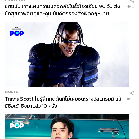
ยศชนัน เคาะแผนความปลอดภัยในรั้วโรงเรียน 90 วัน ส่ง
...
นักสุขภาพจิตดูแล-คุมเข้มคัดกรองสิ่งผิดกฎหมาย
MUSIC
Travis Scott ไม่รู้สึกกดดันที่ไม่เคยชนะรางวัลแกรมมี่ แม้
...
มีชื่อเข้าชิงมาแล้ว 10 ครั้ง