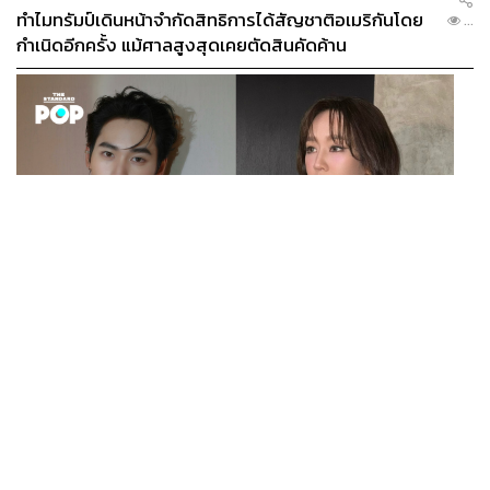
ทำไมทรัมป์เดินหน้าจำกัดสิทธิการได้สัญชาติอเมริกันโดย
...
กำเนิดอีกครั้ง แม้ศาลสูงสุดเคยตัดสินคัดค้าน
ENTERTAINMENT
เก้า นพเก้า และ พาย รินรดา เตรียมร่วมงานกันใน ‘รสกาล
...
Enchanted Taste In Time’