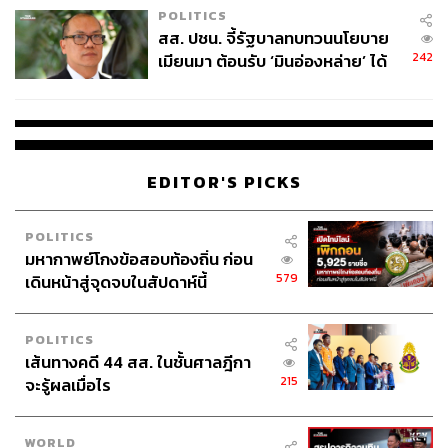
POLITICS
สส. ปชน. จี้รัฐบาลทบทวนนโยบาย
242
เมียนมา ต้อนรับ ‘มินอ่องหล่าย’ ได้
แค่สัญญาว่างเปล่า
EDITOR'S PICKS
POLITICS
มหากาพย์โกงข้อสอบท้องถิ่น ก่อน
579
เดินหน้าสู่จุดจบในสัปดาห์นี้
POLITICS
เส้นทางคดี 44 สส. ในชั้นศาลฎีกา
215
จะรู้ผลเมื่อไร
WORLD