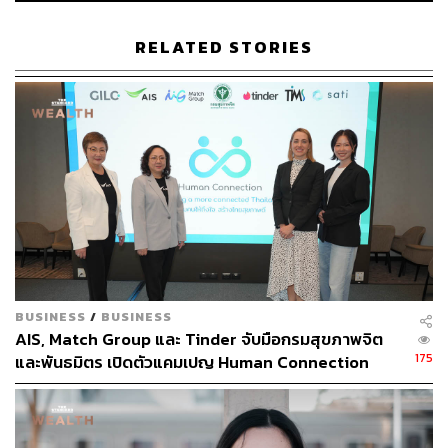
155
RELATED STORIES
ABOUT THE AUTHOR
พิมพ์ คำภีร์
นักเขียนกองบรรณาธิการคัลเจอร์ สำนักข่าว
THE STANDARD
BUSINESS
/
BUSINESS
AIS, Match Group และ Tinder จับมือกรมสุขภาพจิต
175
และพันธมิตร เปิดตัวแคมเปญ Human Connection
รับมือปัญหาภาวะโดดเดี่ยวในไทย