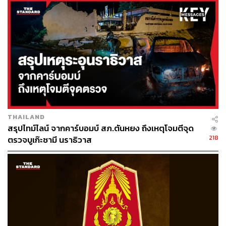
พสิษฐ์ คงคุณากรกุล
คนทำงานข่าวตัวเล็กๆ สนใจงาน
วารสารศาสตร์เชิงข้อมูล และสถานการณ์
รอบตัว
THAILAND
สรุปไทม์ไลน์ จากคาร์บอมบ์ สภ.ตันหยง ถึงเหตุโจมตีจุด
218
ตรวจบูเก๊ะซามี นราธิวาส