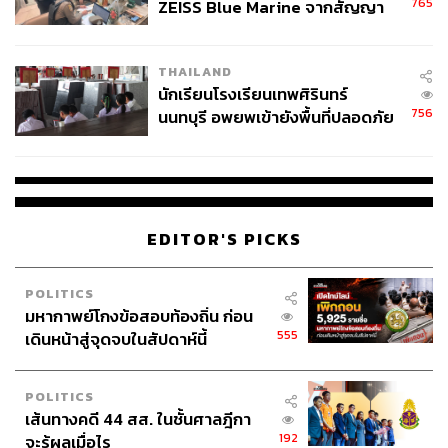
765
ZEISS Blue Marine จากสัญญา
ผลิต 8.3 ล้าน สู่ข้อพิพาท ‘มา
เวลล์ฯ’ ฟ้อง ‘โทน บางแค’ ผิดนัด
THAILAND
จ่ายหนี้-แอบระบุแบรนด์
นักเรียนโรงเรียนเทพศิรินทร์
756
นนทบุรี อพยพเข้ายังพื้นที่ปลอดภัย
ชั่วคราว หลังเหตุใช้อาวุธปืนภายใน
โรงเรียนคลี่คลาย
EDITOR'S PICKS
POLITICS
มหากาพย์โกงข้อสอบท้องถิ่น ก่อน
555
เดินหน้าสู่จุดจบในสัปดาห์นี้
POLITICS
เส้นทางคดี 44 สส. ในชั้นศาลฎีกา
192
จะรู้ผลเมื่อไร