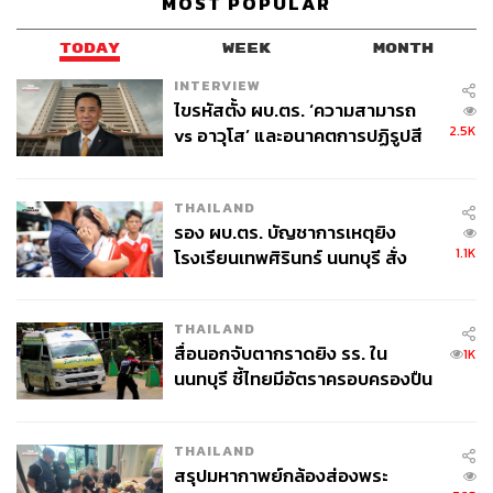
MOST POPULAR
TODAY
WEEK
MONTH
INTERVIEW
ไขรหัสตั้ง ผบ.ตร. ‘ความสามารถ
2.5K
vs อาวุโส’ และอนาคตการปฏิรูปสี
กากี กับ พล.ต.อ. เอก อังสนานนท์
THAILAND
รอง ผบ.ตร. บัญชาการเหตุยิง
1.1K
โรงเรียนเทพศิรินทร์ นนทบุรี สั่ง
ค้นหา 2 รอบยืนยันไร้คนติดค้าง พบ
ศพปู่-ย่าที่บ้านพักผู้ก่อเหตุ
THAILAND
สื่อนอกจับตากราดยิง รร. ใน
1K
นนทบุรี ชี้ไทยมีอัตราครอบครองปืน
สูงในระดับต้นของภูมิภาค
THAILAND
สรุปมหากาพย์กล้องส่องพระ