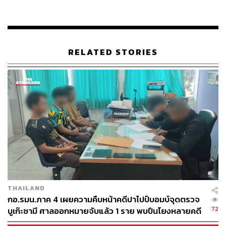
อ้างอิง:
https://www.reuters.com/world/asia-pacific/second-b
ombing-two-days-kabul-eve-eid-al-fitr-holiday-2022-
04-30/
RELATED STORIES
TAGS:
Afghanistan
รถตู้
Kabul
เหตุระเบิด
รถตู้โดยสาร
27
THAILAND
กอ.รมน.ภาค 4 เผยความคืบหน้าคดีปาไปป์บอมบ์จุดตรวจ
72
บูเก๊ะซามี ศาลออกหมายจับแล้ว 1 ราย พบปืนโยงหลายคดี
ABOUT THE AUTHOR
ความมั่นคง