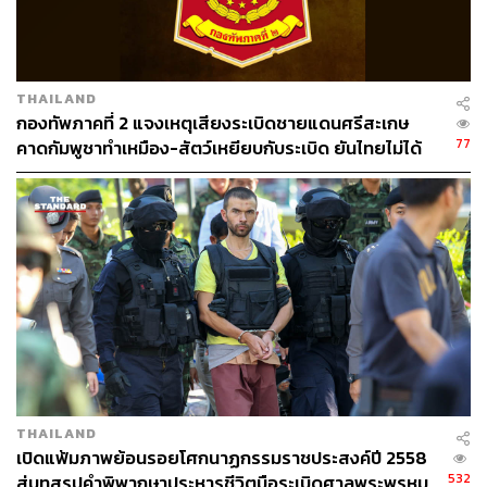
THAILAND
กองทัพภาคที่ 2 แจงเหตุเสียงระเบิดชายแดนศรีสะเกษ
77
คาดกัมพูชาทำเหมือง-สัตว์เหยียบกับระเบิด ยันไทยไม่ได้
ใช้อาวุธ
THAILAND
เปิดแฟ้มภาพย้อนรอยโศกนาฏกรรมราชประสงค์ปี 2558
532
สู่บทสรุปคำพิพากษาประหารชีวิตมือระเบิดศาลพระพรหม