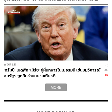
WORLD
‘ทรัมป์’ เปิดศึก ‘เมิร์ซ’ ขู่หั่นทหารในเยอรมนี เซ่นปมวิจารณ์
138
สหรัฐฯ ถูกอิหร่านหยามเกียรติ
MORE