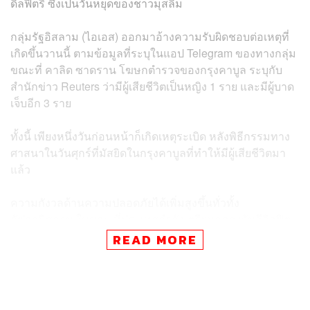
ดิลฟิตรี
ซึ่งเป็นวันหยุดของชาวมุสลิม
กลุ่มรัฐอิสลาม (ไอเอส) ออกมาอ้างความรับผิดชอบต่อเหตุที่
เกิดขึ้นวานนี้ ตามข้อมูลที่ระบุในแอป Telegram ของทางกลุ่ม
ขณะที่ คาลิด ซาดราน โฆษกตำรวจของกรุงคาบูล ระบุกับ
สำนักข่าว Reuters ว่ามีผู้เสียชีวิตเป็นหญิง 1 ราย และมีผู้บาด
เจ็บอีก 3 ราย
ทั้งนี้ เพียงหนึ่งวันก่อนหน้าก็เกิดเหตุระเบิด หลังพิธีกรรมทาง
ศาสนาในวันศุกร์ที่มัสยิดในกรุงคาบูลที่ทำให้มีผู้เสียชีวิตมา
แล้ว
ความกังวลด้านความปลอดภัยได้เพิ่มสูงขึ้นทั่วทั้ง
อัฟกานิสถาน ในขณะที่ประเทศกำลังเตรียมฉลองวัน
อีดิลฟิต
รี
ในวันอาทิตย์ ภายใต้การปกครองของกลุ่มตาลีบันเป็นครั้ง
READ MORE
แรกในรอบกว่า 20 ปี หลังจากที่ตาลีบันถูกถอนจากอำนาจ
ภายหลังการบุกอัฟกานิสถานของสหรัฐฯ ในปี 2001
กลุ่มตาลีบันกลับคืนสู่อำนาจเมื่อเดือนสิงหาคมปีที่แล้ว หลัง