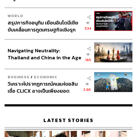
WORLD
สรุปภารกิจอนุทิน เยือนอินโดนีเซีย
534
ขับเคลื่อนการทูตเศรษฐกิจเชิงรุก
ประกาศหุ้นส่วนยุทธศาสตร์ไทย –
อินโดนีเซีย
Navigating Neutrality:
Thailand and China in the Age
165
of a New Global Order
BUSINESS
/
ECONOMIC
วิเคราะห์ปรากฏการณ์คนแห่ขอสิน
2.6K
เชื่อ CLICX อาจเป็นเพียงยอด
ภูเขาน้ำแข็ง ของปัญหาหนี้ครัว
เรือนไทยที่ถูกซุกไว้
LATEST STORIES