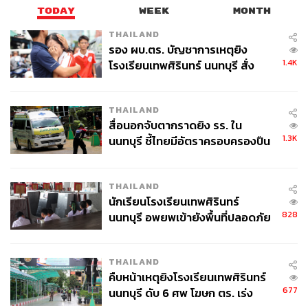
TODAY
WEEK
MONTH
THAILAND
รอง ผบ.ตร. บัญชาการเหตุยิง
1.4K
โรงเรียนเทพศิรินทร์ นนทบุรี สั่ง
ค้นหา 2 รอบยืนยันไร้คนติดค้าง พบ
ศพปู่-ย่าที่บ้านพักผู้ก่อเหตุ
THAILAND
สื่อนอกจับตากราดยิง รร. ใน
1.3K
นนทบุรี ชี้ไทยมีอัตราครอบครองปืน
สูงในระดับต้นของภูมิภาค
THAILAND
นักเรียนโรงเรียนเทพศิรินทร์
828
นนทบุรี อพยพเข้ายังพื้นที่ปลอดภัย
ชั่วคราว หลังเหตุใช้อาวุธปืนภายใน
โรงเรียนคลี่คลาย
THAILAND
คืบหน้าเหตุยิงโรงเรียนเทพศิรินทร์
677
นนทบุรี ดับ 6 ศพ โฆษก ตร. เร่ง