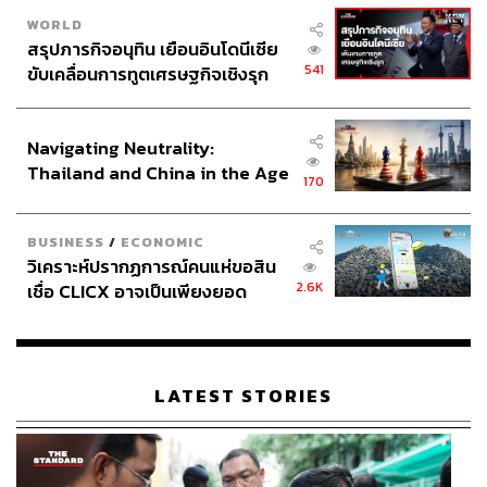
WORLD
สรุปภารกิจอนุทิน เยือนอินโดนีเซีย
541
ขับเคลื่อนการทูตเศรษฐกิจเชิงรุก
ประกาศหุ้นส่วนยุทธศาสตร์ไทย –
อินโดนีเซีย
Navigating Neutrality:
Thailand and China in the Age
170
of a New Global Order
BUSINESS
/
ECONOMIC
วิเคราะห์ปรากฏการณ์คนแห่ขอสิน
2.6K
เชื่อ CLICX อาจเป็นเพียงยอด
ภูเขาน้ำแข็ง ของปัญหาหนี้ครัว
เรือนไทยที่ถูกซุกไว้
LATEST STORIES