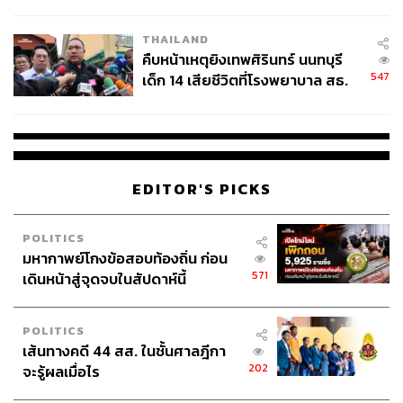
สอบปมขโมยปืนปู่ก่อเหตุ
THAILAND
คืบหน้าเหตุยิงเทพศิรินทร์ นนทบุรี
547
เด็ก 14 เสียชีวิตที่โรงพยาบาล สธ.
ยืนยันครูเสียชีวิต 5 ราย เจ็บ 22
ราย
EDITOR'S PICKS
POLITICS
มหากาพย์โกงข้อสอบท้องถิ่น ก่อน
571
เดินหน้าสู่จุดจบในสัปดาห์นี้
POLITICS
เส้นทางคดี 44 สส. ในชั้นศาลฎีกา
202
จะรู้ผลเมื่อไร