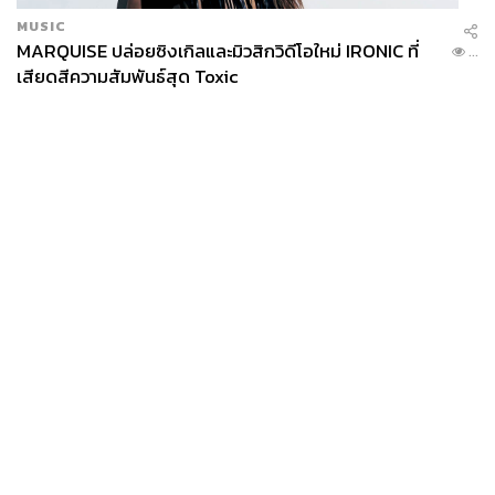
MUSIC
MARQUISE ปล่อยซิงเกิลและมิวสิกวิดีโอใหม่ IRONIC ที่
...
เสียดสีความสัมพันธ์สุด Toxic
News
Wealth
Pop
Podcast
Video
Now
Opinion
Careers
Events
Privacy
About
Contact
Policy
FOR
ADVERTISING
MEMBERSHIP