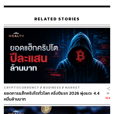
โดยมีข้อความดังนี้ “คริปโตเคอร์เรนซีมีความเสี่ยงสูง ท่าน
อาจสูญเสียเงินลงทุนได้ทั้งจำนวน” โดยจะต้องสามารถมอง
เห็นข้อความคำเตือนได้อย่างชัดเจน พร้อมทั้งแจ้งผลการ
RELATED STORIES
ประเมินความเหมาะสมในการลงทุน และการจัดสรรและ
กำหนดสัดส่วนการลงทุนที่เหมาะสมก่อนให้ลูกค้าใช้บริการ
อีกทั้ง ผู้ประกอบธุรกิจจะต้องจัดให้ผู้ซื้อขายให้ความยินยอม
รับทราบความเสี่ยงดังกล่าวก่อนใช้บริการด้วย
2. วันที่ประกาศมีผลใช้บังคับ กำหนดให้หลักเกณฑ์มีผลใช้
บังคับ 30 วันนับแต่วันที่ประกาศลงราชกิจจานุเบกษา ซึ่งคาด
ว่าจะมีผลใช้บังคับในช่วงกลางปี 2566
ทั้งนี้ ก.ล.ต. ได้เผยแพร่เอกสารรับฟังความคิดเห็นเกี่ยวกับร่าง
ประกาศเกี่ยวกับแนวทางการกำกับดูแลการซื้อขายคริปโตเค
CRYPTOCURRENCY
/
BUSINESS
/
MARKET
อร์เรนซี บนเว็บไซต์ ก.ล.ต.
www.sec.or.th/TH/Pages/PB_De
ยอดการแฮ็กคริปโตทั่วโลก ครึ่งปีแรก 2026 พุ่งแตะ 4.4
tail.aspx?SECID=874
และระบบกลางทางกฎหมาย
164
หมื่นล้านบาท
Law.go.th ผู้ที่สนใจสามารถแสดงความคิดเห็นได้ที่เว็บไซต์
หรือทางอีเมล
kanjanachat@sec.or.th
หรือ
chananchida@
sec.or.th
จนถึงวันที่ 24 กุมภาพันธ์ 2566