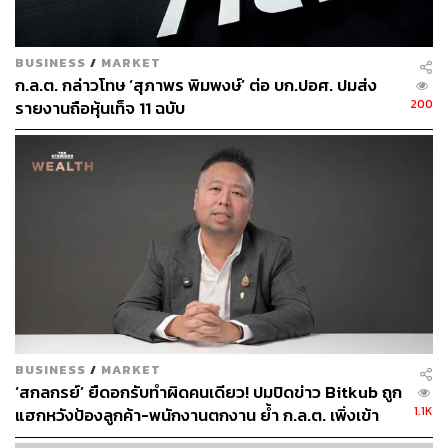
BUSINESS
/
MARKET
TAGS:
Cryptocurrency
คริปโตเคอร์เรนซี
ก.ล.ต. กล่าวโทษ ‘สุภาพร พิมพงษ์’ ต่อ บก.ปอศ. ปมส่ง
ธุรกิจสินทรัพย์ดิจิทัล
สำนักงานคณะกรรมการกำกับหลักทรัพย์และ
200
รายงานถือหุ้นเท็จ 11 ฉบับ
ตลาดหลักทรัพย์ (ก.ล.ต.)
51
BUSINESS
/
MARKET
ABOUT THE AUTHOR
‘สกลกรย์’ ยืดอกรับทำผิดคนเดียว! ปมปิดข่าว Bitkub ถูก
ประลองยุทธ ผงงอย
1.1K
แฮกหวังป้องลูกค้า-พนักงานตกงาน ย้ำ ก.ล.ต. เพิ่งเข้า
THE STANDARD WEALTH Feature Editor
ตรวจ เมื่อปี 68