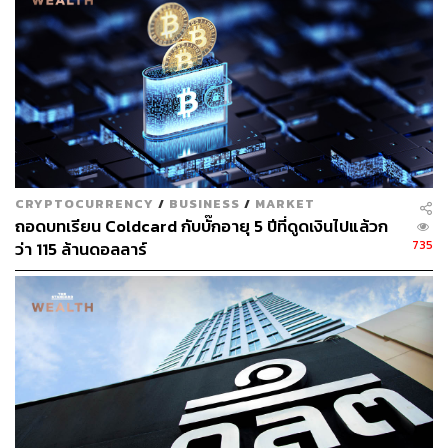
ข่าวที่เกี่ยวข้อง
ก.ล.ต. เล็งกำหนดมูลค่าการซื้อคริปโตขั้นต่ำที่ 5,000 บ
าท พร้อมมองว่าเหรียญส่วนใหญ่ไร้ปัจจัยพื้นฐานรองรับ
‘Zipmex’ ปิดดีลระดมทุน ได้ VC ในเครือ TTA ใส่เงินขึ้น
แท่นหุ้นใหญ่
ผู้บริหาร Bitkub Blockchain แจงชัด ไม่รู้เรื่องดีล SCB
CRYPTOCURRENCY
/
BUSINESS
/
MARKET
พร้อมยืนยันความบริสุทธิ์ใจซื้อเหรียญ KUB ย้ำถือลงทุ
ถอดบทเรียน Coldcard กับบั๊กอายุ 5 ปีที่ดูดเงินไปแล้วก
นยาว
735
ว่า 115 ล้านดอลลาร์
สามารถติดตาม THE STANDARD WEALTH
ผ่านแอปพลิเคชันต่างๆ ที่คุณสะดวกหรือใช้งานอยู่แล้วได้เลย