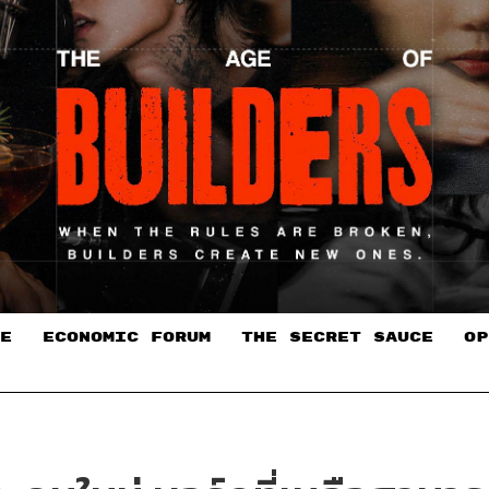
E
ECONOMIC FORUM
THE SECRET SAUCE​
OP