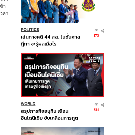
ข้า
เวลา
POLITICS
173
เส้นทางคดี 44 สส. ในชั้นศาล
ฎีกา จะรู้ผลเมื่อไร
WORLD
514
สรุปภารกิจอนุทิน เยือน
อินโดนีเซีย ขับเคลื่อนการทูต
เศรษฐกิจเชิงรุก ประกาศหุ้น
ส่วนยุทธศาสตร์ไทย –