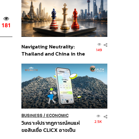
อินโดนีเซีย
181
Navigating Neutrality:
149
Thailand and China in the
Age of a New Global
Order
BUSINESS
/
ECONOMIC
2.5K
วิเคราะห์ปรากฏการณ์คนแห่
ขอสินเชื่อ CLICX อาจเป็น
เพียงยอดภูเขาน้ำแข็ง ของ