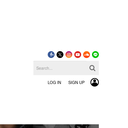
LOG IN
SIGN UP