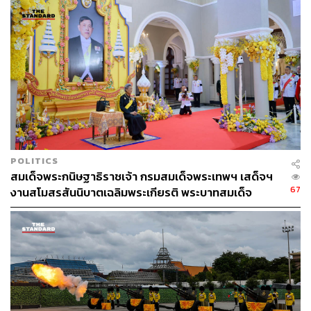
POLITICS
สมเด็จพระกนิษฐาธิราชเจ้า กรมสมเด็จพระเทพฯ เสด็จฯ
67
งานสโมสรสันนิบาตเฉลิมพระเกียรติ พระบาทสมเด็จ
พระเจ้าอยู่หัว ณ ทำเนียบรัฐบาล