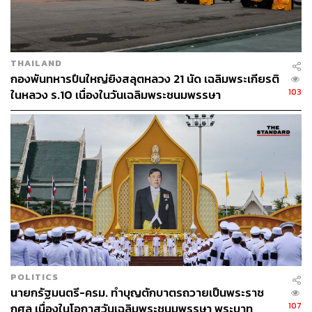
THAILAND
กองพันทหารปืนใหญ่ยิงสลุตหลวง 21 นัด เฉลิมพระเกียรติ
103
ในหลวง ร.10 เนื่องในวันเฉลิมพระชนมพรรษา
POLITICS
นายกรัฐมนตรี-ครม. ทำบุญตักบาตรถวายเป็นพระราช
107
กุศล เนื่องในโอกาสวันเฉลิมพระชนมพรรษา พระบาท