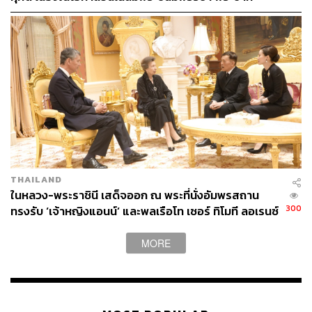
สมเด็จพระเจ้าอยู่หัว
THAILAND
ในหลวง-พระราชินี เสด็จออก ณ พระที่นั่งอัมพรสถาน
300
ทรงรับ ‘เจ้าหญิงแอนน์’ และพลเรือโท เซอร์ ทิโมที ลอเรนซ์
ในโอกาสเสด็จเยือนไทย
MORE