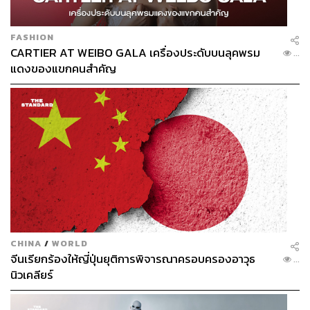
FASHION
CARTIER AT WEIBO GALA เครื่องประดับบนลุคพรม
...
แดงของแขกคนสำคัญ
CHINA
/
WORLD
จีนเรียกร้องให้ญี่ปุ่นยุติการพิจารณาครอบครองอาวุธ
...
นิวเคลียร์