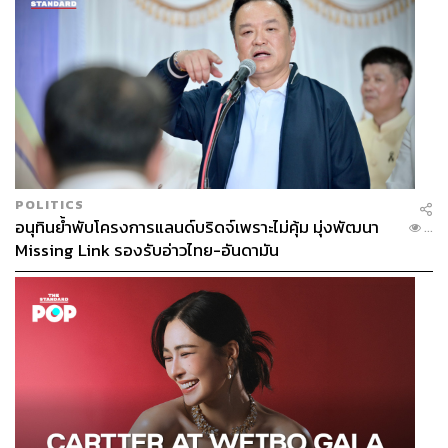
POLITICS
อนุทินย้ำพับโครงการแลนด์บริดจ์เพราะไม่คุ้ม มุ่งพัฒนา
...
Missing Link รองรับอ่าวไทย-อันดามัน