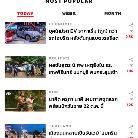
MOST POPULAR
TODAY
WEEK
MONTH
ECONOMIC
ยุคใหม่รถ EV ราคาเริ่ม (ถูก) กว่า
2.5K
รถไฮบริด หลังต้นทุนแบตเตอรี่ลด
ลง - จีนแห่บุกตลาดเกิดใหม่
POLITICS
ผลชันสูตร 8 ศพ เหตุยิงใน รร.
1.4K
เทพศิรินทร์ นนทบุรี พบกระสุนเข้า
จุดสำคัญ ‘ศีรษะ-หน้าอก’ ครูถูกยิง
4 นัด จากระยะไกล
POP
นาคี๓ ครุฑา นาคี เผยภาพชุดแรก
1.2K
พร้อมปักวันฉาย 22 ต.ค. นี้
THAILAND
เมื่อถนนกลายเป็นรันเวย์ ‘แยกริน