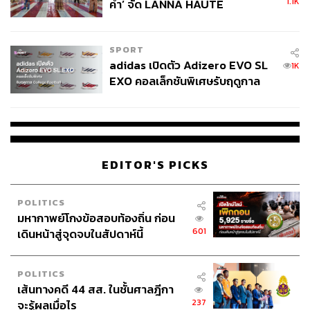
1.1K
คำ’ จัด LANNA HAUTE
COUTURE กลางสายฝน
SPORT
adidas เปิดตัว Adizero EVO SL
1K
EXO คอลเล็กชันพิเศษรับฤดูกาล
College Football
EDITOR'S PICKS
POLITICS
มหากาพย์โกงข้อสอบท้องถิ่น ก่อน
601
เดินหน้าสู่จุดจบในสัปดาห์นี้
POLITICS
เส้นทางคดี 44 สส. ในชั้นศาลฎีกา
237
จะรู้ผลเมื่อไร