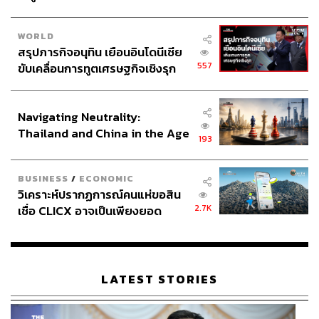
WORLD
สรุปภารกิจอนุทิน เยือนอินโดนีเซีย
557
ขับเคลื่อนการทูตเศรษฐกิจเชิงรุก
ประกาศหุ้นส่วนยุทธศาสตร์ไทย –
อินโดนีเซีย
Navigating Neutrality:
Thailand and China in the Age
193
of a New Global Order
BUSINESS
/
ECONOMIC
วิเคราะห์ปรากฏการณ์คนแห่ขอสิน
2.7K
เชื่อ CLICX อาจเป็นเพียงยอด
ภูเขาน้ำแข็ง ของปัญหาหนี้ครัว
เรือนไทยที่ถูกซุกไว้
LATEST STORIES