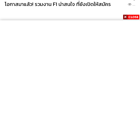
โอกาสมาแล้ว! รวมงาน F1 น่าสนใจ ที่ยังเปิดให้สมัคร
...
News
Wealth
Pop
Podcast
Video
Now
Opinion
Careers
Events
Privacy
About
Contact
Policy
FOR
ADVERTISING
MEMBERSHIP