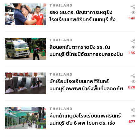
THAILAND
รอง ผบ.ตร. บัญชาการเหตุยิง
1.4K
โรงเรียนเทพศิรินทร์ นนทบุรี สั่ง
ค้นหา 2 รอบยืนยันไร้คนติดค้าง พบ
ศพปู่-ย่าที่บ้านพักผู้ก่อเหตุ
THAILAND
สื่อนอกจับตากราดยิง รร. ใน
1.3K
นนทบุรี ชี้ไทยมีอัตราครอบครองปืน
สูงในระดับต้นของภูมิภาค
THAILAND
นักเรียนโรงเรียนเทพศิรินทร์
828
นนทบุรี อพยพเข้ายังพื้นที่ปลอดภัย
ชั่วคราว หลังเหตุใช้อาวุธปืนภายใน
โรงเรียนคลี่คลาย
THAILAND
คืบหน้าเหตุยิงโรงเรียนเทพศิรินทร์
677
นนทบุรี ดับ 6 ศพ โฆษก ตร. เร่ง
สอบปมขโมยปืนปู่ก่อเหตุ