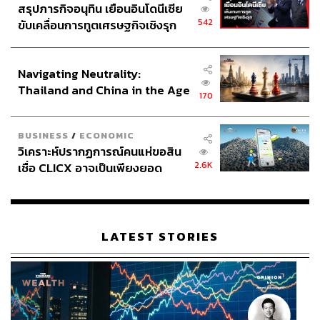
สรุปภารกิจอนุทิน เยือนอินโดนีเซีย
542
ขับเคลื่อนการทูตเศรษฐกิจเชิงรุก
ประกาศหุ้นส่วนยุทธศาสตร์ไทย –
อินโดนีเซีย
Navigating Neutrality:
Thailand and China in the Age
170
of a New Global Order
BUSINESS
/
ECONOMIC
วิเคราะห์ปรากฏการณ์คนแห่ขอสิน
2.6K
เชื่อ CLICX อาจเป็นเพียงยอด
ภูเขาน้ำแข็ง ของปัญหาหนี้ครัว
เรือนไทยที่ถูกซุกไว้
LATEST STORIES