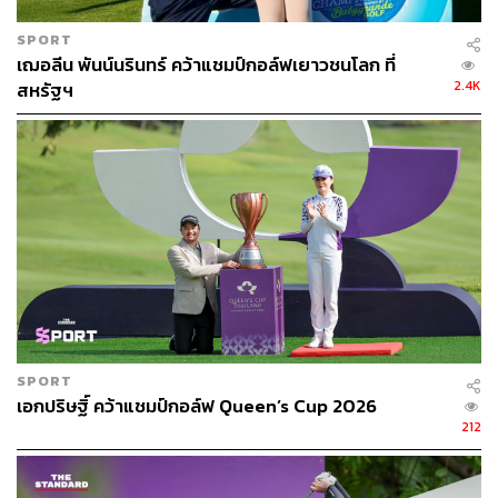
SPORT
เฌอลีน พันน์นรินทร์ คว้าแชมป์กอล์ฟเยาวชนโลก ที่
405
2.4K
สหรัฐฯ
ABOUT THE AUTHOR
สมศักดิ์ จันทวิชชประภา
โปรดิวเซอร์ คอลัมนิสต์ และบรรณาธิการ ผู้
หลงใหลในความตื่นเต้นของกีฬาและความ
สงบของการอ่านหนังสือเงียบๆ
SPORT
เอกปริษฐิ์ คว้าแชมป์กอล์ฟ Queen’s Cup 2026
212