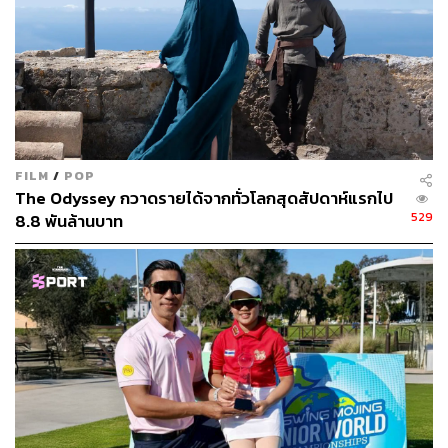
ภาพ: Kevin C. Cox, Christian Petersen / Getty Images
อ้างอิง:
https://www.golfdigest.com/story/scottie-scheffler-cad
die-ted-scott-more-money-this-season-most-pga-tour
-pros-fedex-cup-playoffs?utm_medium=social&utm_
source=facebook&utm_campaign=golfdigest&fbclid=
FILM
/
POP
The Odyssey กวาดรายได้จากทั่วโลกสุดสัปดาห์แรกไป
IwZXh0bgNhZW0CMTEAAR3fJ2unzmtPesKycKow
529
8.8 พันล้านบาท
_tmbwsxwLVHOHhPKmddwp0tHf3i9Fc-vzvRBKjc_a
em_w7o7WUwGoTmjri1okwyMkA&ai=#zvg23tltbx
TAGS:
รายได้
กีฬากอล์ฟ
Scottie Scheffler
Caddie (แคดดี้)
Ted Scott