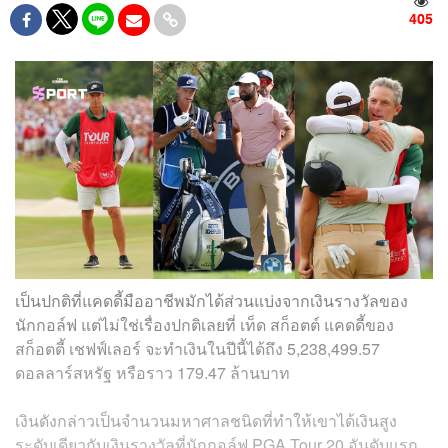
405
เป็นปกติที่แคดดี้มืออาชีพมักได้ส่วนแบ่งจากเงินรางวัลของ
นักกอล์ฟ แต่ไม่ใช่เรื่องปกติเลยที่ เท็ด สก็อตต์ แคดดี้ของ
สก็อตตี้ เชฟฟ์เลอร์ จะทำเงินในปีนี้ได้ถึง 5,238,499.57
ดอลลาร์สหรัฐ หรือราว 179.47 ล้านบาท
เงินดังกล่าวเป็นจำนวนมหาศาลชนิดที่ทำให้เขาได้เงินสูง
ระดับเดียวกับเงินรางวัลที่นักกอล์ฟ PGA Tour 20 อันดับแรก