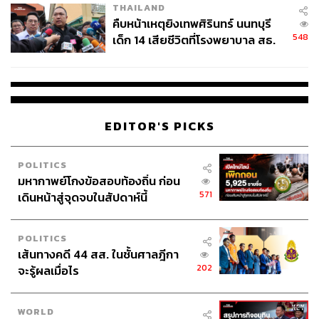
THAILAND
คืบหน้าเหตุยิงเทพศิรินทร์ นนทบุรี
548
เด็ก 14 เสียชีวิตที่โรงพยาบาล สธ.
ยืนยันครูเสียชีวิต 5 ราย เจ็บ 22
ราย
EDITOR'S PICKS
POLITICS
มหากาพย์โกงข้อสอบท้องถิ่น ก่อน
571
เดินหน้าสู่จุดจบในสัปดาห์นี้
POLITICS
เส้นทางคดี 44 สส. ในชั้นศาลฎีกา
202
จะรู้ผลเมื่อไร
WORLD