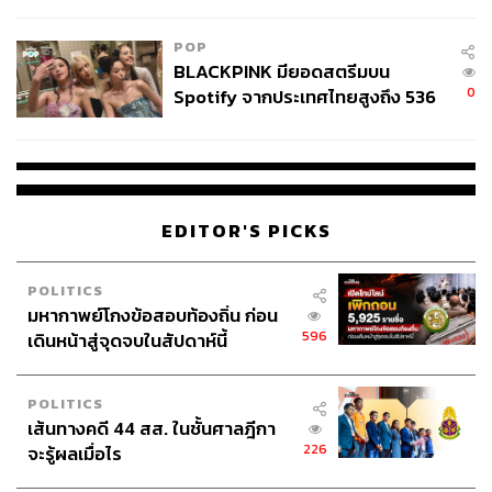
College Football
POP
BLACKPINK มียอดสตรีมบน
0
Spotify จากประเทศไทยสูงถึง 536
ล้านครั้ง ตลอด 10 ปีที่ผ่านมา
EDITOR'S PICKS
POLITICS
มหากาพย์โกงข้อสอบท้องถิ่น ก่อน
596
เดินหน้าสู่จุดจบในสัปดาห์นี้
POLITICS
เส้นทางคดี 44 สส. ในชั้นศาลฎีกา
226
จะรู้ผลเมื่อไร