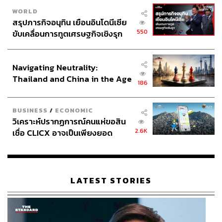
WORLD
สรุปภารกิจอนุทิน เยือนอินโดนีเซีย
550
ขับเคลื่อนการทูตเศรษฐกิจเชิงรุก
ประกาศหุ้นส่วนยุทธศาสตร์ไทย –
อินโดนีเซีย
Navigating Neutrality:
Thailand and China in the Age
186
of a New Global Order
BUSINESS
/
ECONOMIC
วิเคราะห์ปรากฏการณ์คนแห่ขอสิน
2.6K
เชื่อ CLICX อาจเป็นเพียงยอด
ภูเขาน้ำแข็ง ของปัญหาหนี้ครัว
เรือนไทยที่ถูกซุกไว้
LATEST STORIES