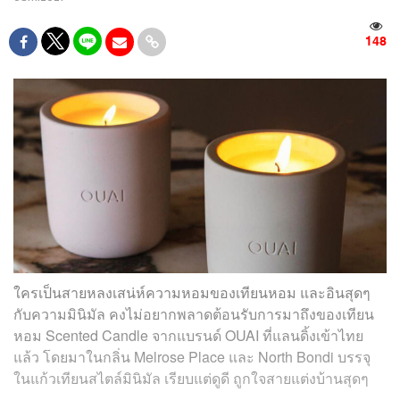
148
ใครเป็นสายหลงเสน่ห์ความหอมของเทียนหอม และอินสุดๆ
กับความมินิมัล คงไม่อยากพลาดต้อนรับการมาถึงของเทียน
หอม Scented Candle จากแบรนด์ OUAI ที่แลนดิ้งเข้าไทย
แล้ว โดยมาในกลิ่น
Melrose Place และ North Bondi บรรจุ
ในแก้วเทียนสไตล์มินิมัล เรียบแต่ดูดี ถูกใจสายแต่งบ้านสุดๆ
.