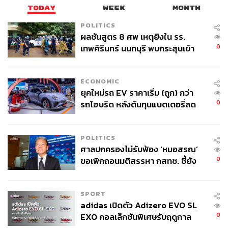
TODAY
WEEK
MONTH
POLITICS
ผลชันสูตร 8 ศพ เหตุยิงใน รร.
0
เทพศิรินทร์ นนทบุรี พบกระสุนเข้า
จุดสำคัญ ‘ศีรษะ-หน้าอก’ ครูถูกยิง
4 นัด จากระยะไกล
ECONOMIC
ยุคใหม่รถ EV ราคาเริ่ม (ถูก) กว่า
0
รถไฮบริด หลังต้นทุนแบตเตอรี่ลด
ลง - จีนแห่บุกตลาดเกิดใหม่
POLITICS
ศาลปกครองไม่รับฟ้อง ‘หมอสรณ’
0
ขอเพิกถอนมติสรรหา กสทช. ชี้ยัง
ไม่ใช่ผู้เดือดร้อนเสียหาย
SPORT
adidas เปิดตัว Adizero EVO SL
0
EXO คอลเล็กชันพิเศษรับฤดูกาล