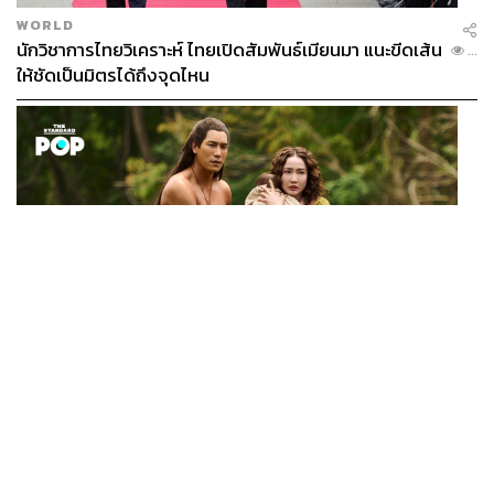
WORLD
นักวิชาการไทยวิเคราะห์ ไทยเปิดสัมพันธ์เมียนมา แนะขีดเส้น
...
ให้ชัดเป็นมิตรได้ถึงจุดไหน
FILM
นาคี๓ ครุฑา นาคี เผยภาพชุดแรก พร้อมปักวันฉาย 22 ต.ค.
...
นี้