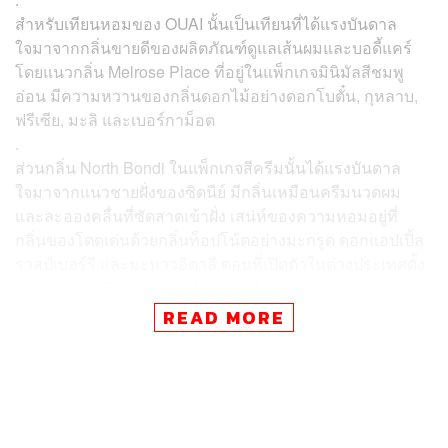
สำหรับเทียนหอมของ OUAI นั้นเป็นเทียนที่ได้แรงบันดาล
ใจ
มาจากกลิ่นขายดีของผลิตภัณฑ์ดูแลเส้นผมและบอดี้แคร์
โดยแนวกลิ่น
Melrose Place ที่อยู่ในแพ็กเกจมินิมัลสีชมพู
อ่อน มีความหวานของกลิ่นดอกไม้อย่าง
ดอกโบตั๋น, กุหลาบ,
ฟรีเซีย, มะลิ และเบอร์กาม็อต
.
ส่วนกลิ่น
North Bondi ในแพ็กเกจสีครีมนั้นได้แรงบันดาล
ใจมาจากแนวชายฝั่งของซิดนีย์ มีกลิ่นเหมือนครีมนวดผม
และละอองคลื่นที่ซัดสาดเข้าฝั่ง เสน่ห์ของความหอมอยู่ที่
กลิ่นของโดดเด่นด้วยกลิ่นท็อปโน้ตอย่างมะกรูด ดอกแอปเปิ้ล
ราสป์เบอร์รี
และมะนาวอิตาลี
ตอนที่เปิดตัวในต่างประเทศตั้ง
ราคาขายอยู่ที่
44 ดอลลาร์สหรัฐ หรือประมาณ 1,450 บาท
แต่เมื่อเข้าไทยมาแล้ว ตั้งราคาจำหน่ายที่ 1,500 บาท ถือเป็น
READ MORE
ราคาที่ใกล้เคียงกับราคาที่เมืองนอก มีส่วนต่างเพียงนิดเดียว
เท่านั้น จึงถือว่าคุ้มค่ามากๆ สำหรับใครที่ต้องการครอบครอง
เทียนหอมคอลเล็กชันนี้ของ
OUAI พิกัดจำหน่ายอยู่ที่ร้าน
Sephora