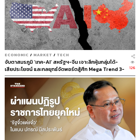
(PoT) ซึ่งแยกขั้นตอนการคิดออกจากการคำนวณ เพื่อให้
โมเดลเข้าใจและให้คำตอบได้แม่นยำยิ่งขึ้น
ผลงานใน LLM Security Workshop 1 เรื่อง คือ Shortcut
Learning in Safety: The Impact of Keyword Bias in
Safeguards [ผลงานวิจัยร่วมกับสถาบันวิทยสิริเมธี
(VISTEC)] – ศึกษาผลกระทบในการแยกแยะประเภทของคำ
ECONOMIC
/
MARKET
/
TECH
สั่ง (prompt) จากพฤติกรรมจดจำคำสัญ (keyword bias) ใน
จับตาสมรภูมิ ‘เทค-AI’ สหรัฐฯ-จีน เจาะลึกหุ้นกลุ่มได้-
โมเดลประเภท safeguard
126
เสียประโยชน์ และกลยุทธ์จัดพอร์ตสู้ศึก Mega Trend 3-
5 ปีข้างหน้า
ผลงานวิจัยเหล่านี้เป็นรากฐานสำคัญเบื้องหลังการพัฒนา
โมเดลปัญญาประดิษฐ์ของ SCB 10X เช่น Typhoon T1,
Typhoon2 R1 และ Typhoon2 Audio ที่ถูกนำเสนอในงาน
ประชุมระดับโลกดังกล่าว พร้อมทั้งมีการเผยแพร่ technical
reports ผ่านแพลตฟอร์ม
OpenTyphoon.ai
เพื่อเปิดโอกาสให้
นักวิจัยทั่วโลกสามารถเข้าถึงองค์ความรู้และนำไปต่อยอดได้
อย่างเสรี และแม้ว่าในแต่ละงานวิจัยจะมีประเด็นเฉพาะของ
ตนเอง แต่ทั้งหมดล้วนสะท้อนจุดมุ่งหมายร่วมกัน คือ การ