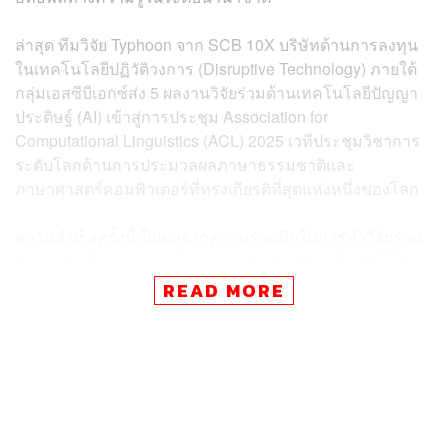
ล่าสุด ทีมวิจัย Typhoon จาก SCB 10X บริษัทด้านการลงทุน
ในเทคโนโลยีปฏิวัติวงการ (Disruptive Technology) ภายใต้
กลุ่มเอสซีบีเอกซ์ส่ง 5 ผลงานวิจัยร่วมด้านเทคโนโลยีปัญญา
ประดิษฐ์ (AI) เข้าสู่การประชุม Association for
Computational Linguistics (ACL) 2025 เวทีประชุมวิชาการ
ระดับโลกด้านการประมวลผลภาษาธรรมชาติและ
ภาษาศาสตร์คอมพิวเตอร์ที่ทรงเกียรติที่สุดแห่งหนึ่งของโลก
ความสำเร็จครั้งนี้เป็นผลจากความร่วมมือในการทำวิจัยร่วม
กับสถาบันชั้นนำ 4 แห่ง ได้แก่ สถาบันวิทยสิริเมธี (VISTEC)
มหาวิทยาลัยสแตนฟอร์ด มหาวิทยาลัยเคมบริดจ์ และเครือ
READ MORE
ข่ายวิจัย SEACrowd โดยแบ่งเป็น 3 งานใน Main
Conference, 1 งานใน Findings และ 1 งานใน LLM Security
Workshop
กวีวุฒิ เต็มภูวภัทร ประธานเจ้าหน้าที่บริหาร SCB 10X กล่าว
ว่า “เรารู้สึกเป็นเกียรติอย่างยิ่งที่ผลงานวิจัยทั้ง 5 ชิ้นที่ทีม