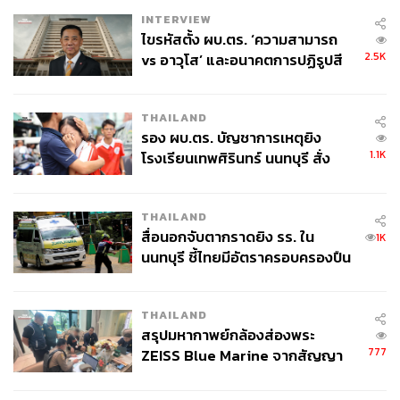
INTERVIEW
ไขรหัสตั้ง ผบ.ตร. ‘ความสามารถ
2.5K
vs อาวุโส’ และอนาคตการปฏิรูปสี
กากี กับ พล.ต.อ. เอก อังสนานนท์
THAILAND
รอง ผบ.ตร. บัญชาการเหตุยิง
1.1K
โรงเรียนเทพศิรินทร์ นนทบุรี สั่ง
ค้นหา 2 รอบยืนยันไร้คนติดค้าง พบ
ศพปู่-ย่าที่บ้านพักผู้ก่อเหตุ
THAILAND
สื่อนอกจับตากราดยิง รร. ใน
1K
นนทบุรี ชี้ไทยมีอัตราครอบครองปืน
สูงในระดับต้นของภูมิภาค
THAILAND
สรุปมหากาพย์กล้องส่องพระ
777
ZEISS Blue Marine จากสัญญา
ผลิต 8.3 ล้าน สู่ข้อพิพาท ‘มา
เวลล์ฯ’ ฟ้อง ‘โทน บางแค’ ผิดนัด