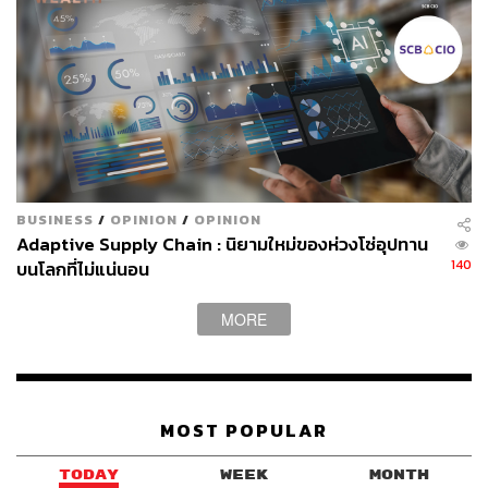
SCB 10X
350
BUSINESS
/
OPINION
/
OPINION
Adaptive Supply Chain : นิยามใหม่ของห่วงโซ่อุปทาน
140
บนโลกที่ไม่แน่นอน
ABOUT THE AUTHOR
THE STANDARD WEALTH
MORE
สำนักข่าวเศรษฐกิจ ธุรกิจ และการลงทุน โดย
ทีมข่าว THE STANDARD
MOST POPULAR
TODAY
WEEK
MONTH