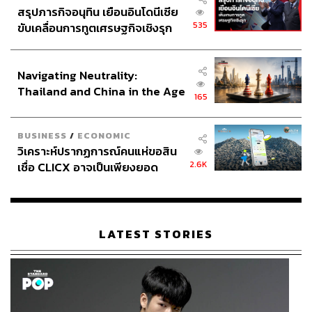
สรุปภารกิจอนุทิน เยือนอินโดนีเซีย
535
ขับเคลื่อนการทูตเศรษฐกิจเชิงรุก
ประกาศหุ้นส่วนยุทธศาสตร์ไทย –
อินโดนีเซีย
Navigating Neutrality:
Thailand and China in the Age
165
of a New Global Order
BUSINESS
/
ECONOMIC
วิเคราะห์ปรากฏการณ์คนแห่ขอสิน
2.6K
เชื่อ CLICX อาจเป็นเพียงยอด
ภูเขาน้ำแข็ง ของปัญหาหนี้ครัว
เรือนไทยที่ถูกซุกไว้
LATEST STORIES