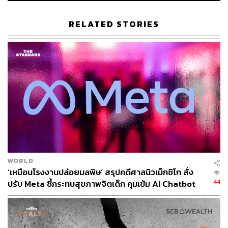
Mind the Gap! Static and Interactive Evaluations of Large
RELATED STORIES
Audio Models ผลงานวิจัยร่วมกับมหาวิทยาลัยสแตนฟอร์ด –
วิธีการประเมินโมเดลเสียงขนาดใหญ่ (Large Audio Models)
ด้านรูปแบบ (preferences) และความเข้าใจคำสั่งของผู้ใช้
(user needs) ผ่านการโต้ตอบโดยตรง
Crowdsource, Crawl, or Generate? Creating SEA-VL, a
Multicultural Vision-Language Dataset for Southeast Asia
ผลงานวิจัยร่วมกับ SEACrowd – การสร้างชุดข้อมูลภาพ-
ภาษาคุณภาพสูงที่สะท้อนวัฒนธรรมเอเชียตะวันออกเฉียงใต้
โดยประกอบไปด้วยรูปภาพที่เกี่ยวข้องจำนวน 1.28 ล้านรูป
WORLD
ผลงานใน Findings 1 เรื่อง คือ Towards Better
‘เหมือนโรงงานปล่อยมลพิษ’ สรุปคดีศาลนิวเม็กซิโก สั่ง
Understanding of Program-of-Thought Reasoning in
44
ปรับ Meta ชี้กระทบสุขภาพจิตเด็ก คุมเข้ม AI Chatbot
Cross-Lingual and Multilingual Environments ผลงานวิจัย
ร่วมกับสถาบันวิทยสิริเมธี (VISTEC) – งานวิจัยนี้ศึกษาวิธี
ปรับปรุงความสามารถในการให้เหตุผลของ AI ในสภาพ
แวดล้อมหลายภาษา โดยใช้เทคนิค Program-of-Thought