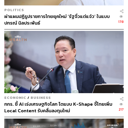
พัฒนา AI ที่เข้าใจบริบท ครอบคลุมความหลากหลาย และนำ
ไปใช้ได้จริง
POLITICS
ผ่าแผนปฏิรูปราชการไทยยุคใหม่ ‘รัฐจิ๋วแต่แจ๋ว’ ในแบบ
แม้จะยังไม่มีการจัดอันดับอย่างเป็นทางการในระดับประเทศ
178
ปกรณ์ นิลประพันธ์
เกี่ยวกับการมีส่วนร่วมใน A* Conference แต่ประเทศไทยเริ่ม
เห็นสัญญาณของการเติบโตในสายนี้ โดยมีองค์กรที่ลงมือ
ทำงานอย่างจริงจัง อาทิ กลุ่มเอสซีบีเอกซ์ VISTEC และ
จุฬาลงกรณ์มหาวิทยาลัย เป็นต้น ซึ่งองค์กรเหล่านี้กำลังสร้าง
ฐานรากที่สำคัญในการผลักดันให้นักวิจัยไทยได้มีพื้นที่ในเวที
โลก
สามารถติดตาม THE STANDARD WEALTH
ผ่านแอปพลิเคชันต่างๆ ที่คุณสะดวกหรือใช้งานอยู่แล้วได้เลย
ECONOMIC
/
BUSINESS
กกร. ชี้ AI เร่งเศรษฐกิจโลก โตแบบ K-Shape จี้ไทยเพิ่ม
217
Local Content รับคลื่นลงทุนใหม่
TAGS:
ปัญญาประดิษฐ์ (Artificial intelligence - AI)
งานวิจัย