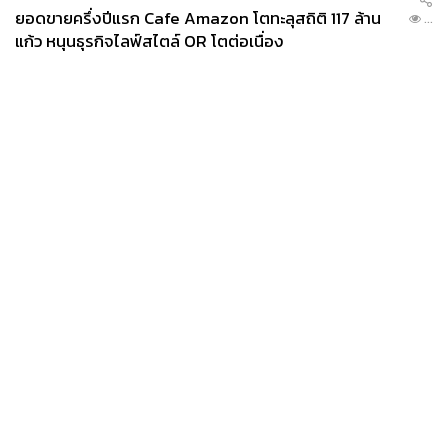
ยอดขายครึ่งปีแรก Cafe Amazon โตทะลุสถิติ 117 ล้าน
...
แก้ว หนุนธุรกิจไลฟ์สไตล์ OR โตต่อเนื่อง
News
Wealth
Pop
Podcast
Video
Now
Opinion
Careers
Events
Privacy
About
Contact
Policy
FOR
ADVERTISING
MEMBERSHIP