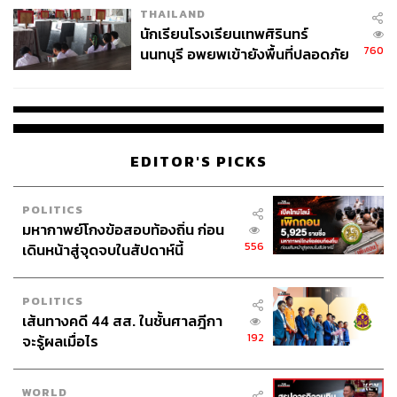
THAILAND
จ่ายหนี้-แอบระบุแบรนด์
นักเรียนโรงเรียนเทพศิรินทร์
760
นนทบุรี อพยพเข้ายังพื้นที่ปลอดภัย
ชั่วคราว หลังเหตุใช้อาวุธปืนภายใน
โรงเรียนคลี่คลาย
EDITOR'S PICKS
POLITICS
มหากาพย์โกงข้อสอบท้องถิ่น ก่อน
556
เดินหน้าสู่จุดจบในสัปดาห์นี้
POLITICS
เส้นทางคดี 44 สส. ในชั้นศาลฎีกา
192
จะรู้ผลเมื่อไร
WORLD