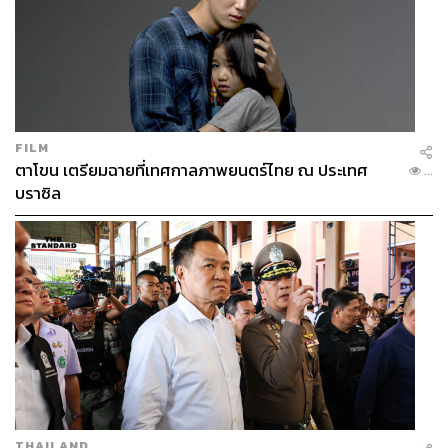
FILM
ตาโขน เตรียมฉายที่เทศกาลภาพยนตร์ไทย ณ ประเทศ
...
บราซิล
THAILAND