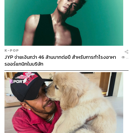
ภาพ:
Chokniti-Studio/Shutterstock
สามารถติดตาม THE STANDARD WEALTH
ผ่านแอปพลิเคชันต่างๆ ที่คุณสะดวกหรือใช้งานอยู่แล้วได้เลย
K-POP
JYP จ่ายเงินกว่า 46 ล้านบาทต่อปี สำหรับการทำโรงอาหา
...
รออร์แกนิกในบริษัท
TAGS:
ศูนย์วิจัยเศรษฐกิจและธุรกิจ ธนาคารไทยพาณิชย์ (SCB
EIC)
SCB WEALTH
GDP ไทย
Thailand At Risk
Regulatory Guillotine
เศรษฐกิจไทย