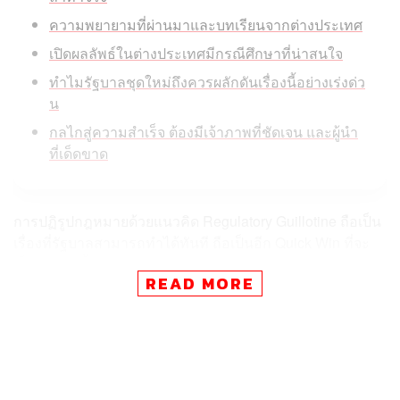
ความพยายามที่ผ่านมาและบทเรียนจากต่างประเทศ
เปิดผลลัพธ์ในต่างประเทศมีกรณีศึกษาที่น่าสนใจ
ทำไมรัฐบาลชุดใหม่ถึงควรผลักดันเรื่องนี้อย่างเร่งด่ว
น
กลไกสู่ความสำเร็จ ต้องมีเจ้าภาพที่ชัดเจน และผู้นำ
ที่เด็ดขาด
การปฏิรูปกฎหมายด้วยแนวคิด Regulatory Guillotine ถือเป็น
เรื่องที่รัฐบาลสามารถทำได้ทันที ถือเป็นอีก Quick Win ที่จะ
เป็นตัวช่วยฟื้นเศรษฐกิจไทย จะช่วยลดต้นทุนภาคเอกชนได้
READ MORE
กว่า 1 แสนล้านบาทต่อปี
ดร. ฐิติมา ชูเชิด ผู้อำนวยการอาวุโส ผู้บริหารฝ่ายวิจัย
เศรษฐกิจมหภาค ศูนย์วิจัยเศรษฐกิจและธุรกิจ ธนาคารไทย
พาณิชย์ (SCB EIC) ในรายการ Morning Wealth ระบุว่า การ
ปฏิรูปกฎหมายด้วยแนวคิด Regulatory Guillotine ถือเป็น