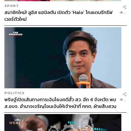
564
SPORT
สมาชิกใหม่! ลูอิส แฮมิลตัน เปิดตัว ‘Halo’ โกลเดนรีทรีฟ
...
เวอร์ตัวใหม่
ABOUT THE AUTHOR
ประลองยุทธ ผงงอย
THE STANDARD WEALTH Feature Editor
POLITICS
พริษฐ์เปิดเส้นทางการเงินโยงคดีฮั้ว สว. อีก 4 จังหวัด พบ
...
ส.อบจ. อำนาจเจริญโอนเงินให้เจ้าหน้าที่ กกต. ฝ่ายสืบสวน