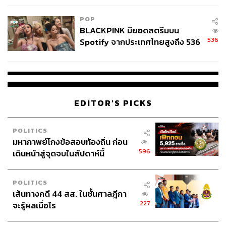
ที่เด็ดขาด
POP
BLACKPINK มียอดสตรีมบน
จากประสบการณ์ของประเทศที่ทำสำเร็จ กลไกสำคัญ
536
Spotify จากประเทศไทยสูงถึง 536
ประกอบด้วย
ล้านครั้ง ตลอด 10 ปีที่ผ่านมา
Political Will และ Leadership ที่ชัดเจน ผู้นำต้องเข้ามา
สั่งการและมีเป้าหมายที่วัดผลได้ เช่น เกาหลีใต้ตั้งเป้า
50% ภายใน 6 เดือน
EDITOR'S PICKS
หน่วยงานตรงกลางที่มีอำนาจกำกับและติดตาม เพื่อ
ประสานงานกับหน่วยงานภาครัฐต่างๆ
POLITICS
เครื่องมือในการติดตามความคืบหน้าและการสื่อสาร
มหากาพย์โกงข้อสอบท้องถิ่น ก่อน
สาธารณะ เพื่อสร้างการมีส่วนร่วมจากประชาชนและ
596
เดินหน้าสู่จุดจบในสัปดาห์นี้
ภาคธุรกิจ
การบูรณาการความร่วมมือจากทุกภาคส่วน ไม่ใช่ต่าง
คนต่างทำ
POLITICS
เส้นทางคดี 44 สส. ในชั้นศาลฎีกา
227
จะรู้ผลเมื่อไร
รัฐบาลควรเป็นเจ้าภาพหลัก โดยมีหน่วยงานตรงกลาง เช่น
สำนักงานสภาพัฒนาการเศรษฐกิจและสังคมแห่งชาติ (ปยป.)