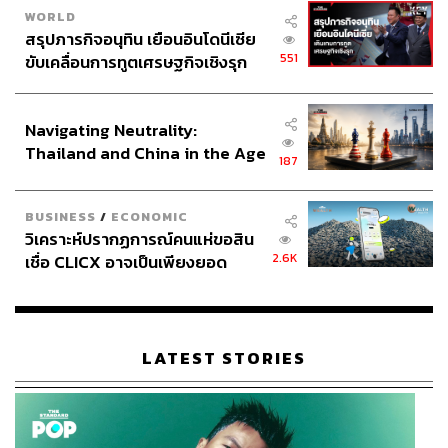
ที่มีอำนาจชัดเจนในการกำกับ ติดตาม และประสานงาน สิ่ง
WORLD
สรุปภารกิจอนุทิน เยือนอินโดนีเซีย
สำคัญคือ ต้องมีผู้นำทั้งจากภาครัฐและเอกชนเข้ามามีส่วน
551
ขับเคลื่อนการทูตเศรษฐกิจเชิงรุก
ร่วม เพื่อให้เสียงสะท้อนจากภาคเอกชนเกี่ยวกับกฎหมายที่
ประกาศหุ้นส่วนยุทธศาสตร์ไทย –
เป็นอุปสรรคได้รับการรับฟัง
อินโดนีเซีย
Navigating Neutrality:
นอกจากนี้ การสื่อสารในเรื่องกฎหมายจำเป็นต้องใช้ภาษา
Thailand and China in the Age
ทางกฎหมาย (Legal Literacy) ที่ละเอียดและชัดเจน โดยระบุ
187
of a New Global Order
มาตรา วงเล็บ หรือย่อหน้าอย่างเฉพาะเจาะจง ไม่ใช่เพียงแค่
บอกว่ากฎหมายไม่เป็นธรรม ซึ่งเป็นสิ่งที่ภาคเอกชนต่างชาติ
BUSINESS
/
ECONOMIC
ทำอย่างเป็นระบบเมื่อมาเจรจา การจับมือกันระหว่างภาครัฐ
วิเคราะห์ปรากฏการณ์คนแห่ขอสิน
และเอกชนที่เริ่มเห็นมากขึ้นในปัจจุบัน ถือเป็นนิมิตหมายที่ดีที่
2.6K
เชื่อ CLICX อาจเป็นเพียงยอด
ควรต่อยอดให้เกิดผลลัพธ์ที่เป็นรูปธรรม
ภูเขาน้ำแข็ง ของปัญหาหนี้ครัว
เรือนไทยที่ถูกซุกไว้
การปฏิรูปกฎหมายด้วยแนวคิด Regulatory Guillotine จึงเป็น
ก้าวสำคัญที่ประเทศไทยต้องกล้าเดินหน้าทำอย่างจริงจังและ
LATEST STORIES
ต่อเนื่อง เพื่อปลดล็อกศักยภาพทางเศรษฐกิจ และสร้างความ
เชื่อมั่นให้กับทุกภาคส่วน