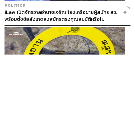
POLITICS
iLaw เปิดจักรวาลอำนาจเจริญ โยงเครือข่ายผู้สมัคร สว.
...
พร้อมตั้งข้อสังเกตลงสมัครตรงคุณสมบัติหรือไม่
THAILAND
รอง ผบช. ภ.1 เผย เก็บพยานหลักฐานเกี่ยวกับผู้ก่อเหตุยิง
...
ในโรงเรียนไปตรวจสอบทั้งหมดแล้ว