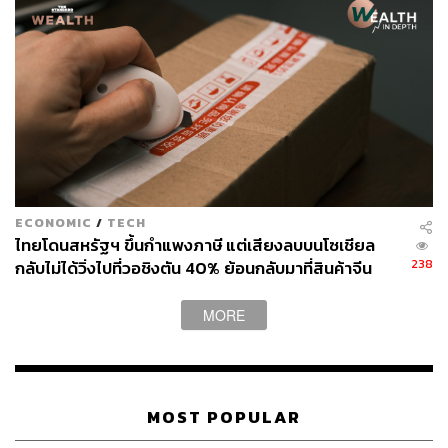
เดือน หลังเข้าเป็นสมาชิก WTO ปี 2007 ได้ยกเลิก
กระบวนการกว่า 5,700 รายการ 50-60% ซึ่งส่งผลให้
ประเทศเติบโต มีประสิทธิภาพ และสามารถดึงดูด FDI
ได้สำเร็จในช่วงที่ผ่านมา
ทำไมรัฐบาลชุดใหม่ถึงควรผลักดันเรื่องนี้อย่างเร่ง
ด่วน
ECONOMIC
/
TECH
ไทยโดนสหรัฐฯ ขึ้นกำแพงภาษี แต่เสียงลบบนโซเชียล
238
ดร. ฐิติมา เน้นย้ำว่าการปฏิรูปกฎหมาย คือ Quick Win และ
กลับไม่ได้วิ่งไปที่วอชิงตัน 40% ย้อนกลับมาที่สินค้าจีน
ราคาถูกที่ทะลักจน SME ไทยสู้ไม่ไหว
Low-hanging fruit ที่รัฐบาลสามารถทำได้ทันที เนื่องจากได้
ผลบวกต่อเศรษฐกิจ ดังนี้
MORE
ลด Cost of Doing Business และเพิ่ม GDP ได้ทันที
MOST POPULAR
บางอย่างไม่ต้องรอแก้กฎหมายระดับสูง สามารถแก้ไข
ในระดับประกาศ หรือกฎกระทรวงที่อยู่ในอำนาจของ