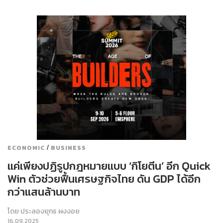
/
ECONOMIC
BUSINESS
แค่เพียงปฏิรูปกฎหมายแบบ ‘กิโยตีน’ อีก Quick
Win ตัวช่วยฟื้นเศรษฐกิจไทย ดัน GDP ได้อีก
กว่าแสนล้านบาท
โดย
ประลองยุทธ ผงงอย
16.09.2025