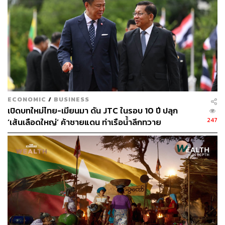
เพิ่มต้นทุนและความไม่แน่นอนในการทำธุรกิจ
กระทบต่อความสามารถในการแข่งขัน
ความพยายามที่ผ่านมาและบทเรียนจากต่างประเทศ
แม้แนวคิดการลดกฎระเบียบจะมีการพูดถึงมานานเกือบ 10 ปี
ECONOMIC
/
BUSINESS
ตั้งแต่ปี 2560 มีการตั้งคณะกรรมการศึกษา และเคยว่าจ้างที่
เปิดบทใหม่ไทย-เมียนมา ดัน JTC ในรอบ 10 ปี ปลุก
ปรึกษาทีมเดียวกับที่ประสบความสำเร็จในเกาหลีใต้มาช่วย
247
‘เส้นเลือดใหญ่’ ค้าชายแดน ท่าเรือน้ำลึกทวาย
ศึกษา ผลการศึกษาของ TDRI พบว่า หากนำกฎหมายกว่าพัน
กระบวนการจากหลายกระทรวงมาทบทวน 40% สามารถ
ยกเลิกทิ้งไปได้เลย 15% ยังคงใช้ได้ และที่เหลืออีกเกือบ 50%
ต้องปรับปรุงหรือรวมกัน
หากทำได้ตามนี้ จะช่วยลดต้นทุนภาคเอกชนได้กว่า 1 แสน
ล้านบาทต่อปี หรือคิดเป็น 0.8% ของ GDP ซึ่งถือเป็นตัวเลขที่
สูงมากเมื่อเทียบกับ GDP ไทยที่ SCB EIC คาดว่าจะโตเพียง