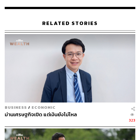
แนวคิด Regulatory Guillotine มาจากเครื่องมือประหาร
กิโยตีนในอดีต ซึ่งหมายถึง การตัดกฎหมายที่ซ้ำซ้อน ล้าสมัย
อย่างรวดเร็ว ทันที และเด็ดขาด โดยไม่ต้องรอกระบวนการ
RELATED STORIES
ค่อยเป็นค่อยไปทีละเรื่อง ดร. ฐิติมา ชี้ว่า ขณะที่หลายประเทศ
ก่อนเริ่มใช้เครื่องมือนี้มีกฎหมายหลักหมื่นฉบับ แต่
ประเทศไทยมีมากถึงหลักแสนฉบับ โดยมีพระราชบัญญัติ
ประมาณ 1,400 ฉบับ และกฎหมายลำดับรอง เช่น กฎ
กระทรวง ประกาศต่างๆ เป็นแสนฉบับ ยังไม่นับรวมใบ
อนุญาตกว่า 7,000 ชนิด
โดยความหลากหลายและกระจัดกระจายของกฎหมายเหล่า
นี้ สร้างปัญหาให้กับธุรกิจในหลายด้าน ได้แก่
ความซ้ำซ้อน ล้าสมัย และความขัดแย้งกันเอง
BUSINESS
/
ECONOMIC
กระบวนการไม่สอดคล้องกับสถานการณ์ปัจจุบัน
ม่านเศรษฐกิจเปิด แต่เงินยังไม่ไหล
การบังคับใช้และการตีความของแต่ละหน่วยงานที่ไม่
323
เหมือนกัน
สร้างช่องทางให้เกิดการทุจริต