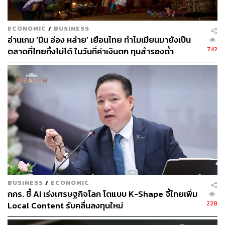
1 8% ในปีนี้
อย่างไรก็ตาม ความพยายามที่ผ่านมายังไม่ประสบความ
ECONOMIC
/
BUSINESS
สำเร็จเท่าที่ควร เนื่องจากขาดการทำแบบ ‘บิ๊กแบง’ หรือขาด
อ่านเกม ‘มิน อ่อง หล่าย’ เยือนไทย ทำไมเมียนมายังเป็น
742
ตลาดที่ไทยทิ้งไม่ได้ ในวันที่ค่าเงินตก ทุนสำรองต่ำ
การบูรณาการความร่วมมือจากทุกภาคส่วน ซึ่งการทำงานที่
ผ่านมายังเป็นในลักษณะต่างคนต่างทำเป็นจุดๆ ไม่มี KPI ร่วม
กัน และยังขาดการมีส่วนร่วมจากภาคเอกชนอย่างจริงจัง
เปิดผลลัพธ์ในต่างประเทศมีกรณีศึกษาที่น่าสนใจ
เกาหลีใต้ หลังวิกฤตการเงินเอเชียปี 1997 ผู้นำตั้งเป้า
ยกเลิกและปรับปรุงกฎหมาย 50% ภายใน 6 เดือน ซึ่ง
ทำได้จริงจากกฎหมายหลักหมื่นฉบับ
BUSINESS
/
ECONOMIC
โครเอเชีย เพื่อเข้าเป็นสมาชิก EU ในช่วงปี 2009-2011
กกร. ชี้ AI เร่งเศรษฐกิจโลก โตแบบ K-Shape จี้ไทยเพิ่ม
ได้ตั้งเป้ายกเลิกปรับปรุง 30% ของกฎหมายหลายหมื่น
228
Local Content รับคลื่นลงทุนใหม่
ฉบับ และทำได้สำเร็จ
เวียดนาม โครงการ ‘Project 30’ หรือใช้ระยะเวลา 30