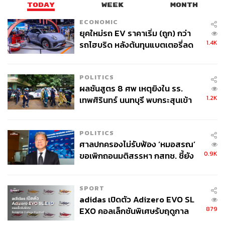
TODAY
WEEK
MONTH
กระทรวงได้เลย
ECONOMIC
ยุคใหม่รถ EV ราคาเริ่ม (ถูก) กว่า
ส่งสัญญาณสร้างความเชื่อมั่นให้กับธุรกิจ เพราะ
1.4K
รถไฮบริด หลังต้นทุนแบตเตอรี่ลด
เป็นการแก้ปัญหาเชิงโครงสร้างของประเทศ
ลง - จีนแห่บุกตลาดเกิดใหม่
POLITICS
มีแรงผลักดันทั้งจากภายในและภายนอก นอกจาก
ผลชันสูตร 8 ศพ เหตุยิงใน รร.
ปัญหาเศรษฐกิจภายใน ประเทศไทยกำลังเข้าเป็น
1.2K
เทพศิรินทร์ นนทบุรี พบกระสุนเข้า
สมาชิก OECD ซึ่งจะมีการตรวจสอบกฎหมายเพื่อให้
จุดสำคัญ ‘ศีรษะ-หน้าอก’ ครูถูกยิง
เป็นมาตรฐานสากล
4 นัด จากระยะไกล
POLITICS
ศาลปกครองไม่รับฟ้อง ‘หมอสรณ’
ไม่ใช่เรื่องที่เริ่มจากศูนย์ เรามีการศึกษาและ พ.ร.บ.
0.9K
ขอเพิกถอนมติสรรหา กสทช. ชี้ยัง
Regulatory Impact Analysis ที่ให้หน่วยงานทบทวน
ไม่ใช่ผู้เดือดร้อนเสียหาย
กฎหมายทุก 5 ปีอยู่แล้ว
SPORT
adidas เปิดตัว Adizero EVO SL
879
EXO คอลเล็กชันพิเศษรับฤดูกาล
กลไกสู่ความสำเร็จ ต้องมีเจ้าภาพที่ชัดเจน และผู้นำ
College Football