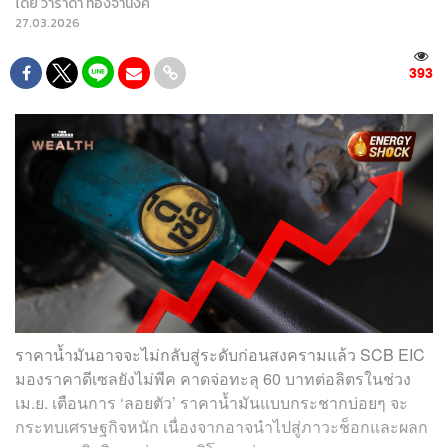
โดย
วาราดา ทองจำนงค์
27.03.2026
393
ราคาน้ำมันอาจจะไม่กลับสู่ระดับก่อนสงครามแล้ว SCB EIC
มองราคาดีเซลยังไม่พีค คาดจ่อทะลุ 60 บาทต่อลิตรในช่วง
เม.ย. เตือนการ ‘ลอยตัว’ ราคาน้ำมันแบบกระชากบ่อยๆ จะ
กระทบเศรษฐกิจหนัก เนื่องจากอาจนำไปสู่ภาวะช็อกและผลก