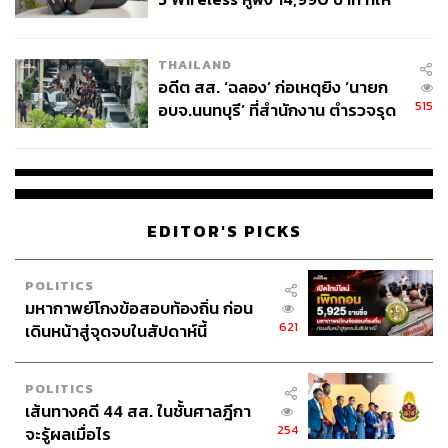
ผู้ใช้ถอดเปลี่ยนแบตเองได้ ก่อนกฎ
EU บังคับปีหน้า
THAILAND
อดีต สส. ‘ฉลอง’ ก่อเหตุยิง ‘นายก
515
อบจ.นนทบุรี’ ที่สำนักงาน ตำรวจรุด
ลงพื้นที่
เตือน! อย่าซ้ำรอยวิกฤต ‘ลอยตัวค่าเงินบาท’ ปี
2540
EDITOR'S PICKS
POLITICS
ดร.ยรรยงยังเปรียบเทียบการตรึงราคาน้ำมันกับ ‘วิกฤต
มหากาพย์โกงข้อสอบท้องถิ่น ก่อน
เศรษฐกิจปี 2540’ ที่ไทยพยายามตรึงค่าเงินบาทอย่างหนัก
621
เดินหน้าสู่จุดจบในสัปดาห์นี้
ก่อนจะต้องประกาศลอยตัวในที่สุด
POLITICS
“หากรัฐยังอุดหนุนไปเรื่อยๆ โดยไม่ยอมถอย เมื่อถึงจุดที่รับ
เส้นทางคดี 44 สส. ในชั้นศาลฎีกา
ภาระไม่ไหวและถูกบังคับให้ปล่อยลอยตัว จะส่งผลให้ต้อง
254
จะรู้ผลเมื่อไร