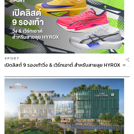
ต่อเดือน
Quintile ที่ 5:
รายได้เฉลี่ยต่อเดือนของครัวเรือนอยู่ที่
6.63 หมื่นบาทต่อเดือน ใช้จ่ายน้ำมันดีเซล 473.2 บาท
ต่อเดือน
นอกจากนี้ การอุดหนุนราคาน้ำมันก็จ่อสร้างภาระหนี้ระยะ
ยาวตกแก่ประชาชนทุกคน เนื่องจากเม็ดเงินที่นำมาใช้
อุดหนุนราคาแบบหน้ากระดานจนทำให้กองทุนน้ำมันติดลบ
SPORT
นั้น ถือเป็นภาระทางการคลัง และมาจากผู้เสียภาษีผู้ใช้น้ำมัน
เปิดลิสต์ 9 รองเท้าวิ่ง & เวิร์กเอาต์ สำหรับสายลุย HYROX
...
ทุกคน สะท้อนว่า ประชาชนต้องเป็นผู้จ่ายคืนหนี้นี้ในอนาคต
ด้วยบวกกับ ‘ดอกเบี้ย’
สามารถติดตาม THE STANDARD WEALTH
ผ่านแอปพลิเคชันต่างๆ ที่คุณสะดวกหรือใช้งานอยู่แล้วได้เลย