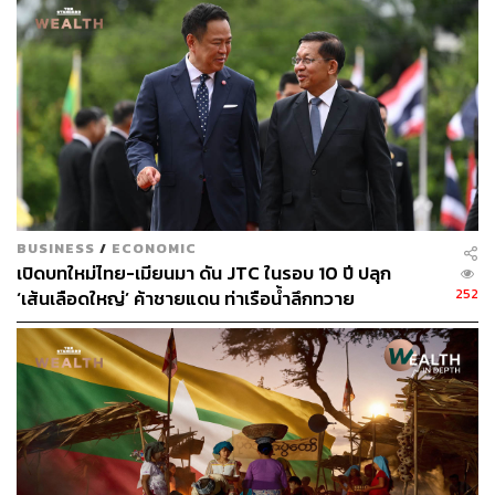
เตือน! ดีเซลตอนนี้ยังไม่พีค จ่อแตะ 60 บาทต่อลิตร
ในเม.ย.
BUSINESS
/
ECONOMIC
เปิดบทใหม่ไทย-เมียนมา ดัน JTC ในรอบ 10 ปี ปลุก
252
สำหรับราคาน้ำมันไทย ดร.ยรรยงกล่าวต่อว่า ในกรณีฐาน
‘เส้นเลือดใหญ่’ ค้าชายแดน ท่าเรือน้ำลึกทวาย
SCB EIC มองว่า ราคาน้ำมันดีเซลเฉลี่ยทั้งปีนี้จะอยู่ที่ 43
บาทต่อลิตร โดยคาดว่า ราคาดีเซลตามราคาน้ำมันจริงจะ
แตะจุดสูงสุด (Peak) ในระดับกว่า 60 บาทต่อลิตรในเดือน
เมษายน ก่อนจะค่อยๆ ลดลงหลังจากนั้น
โดยภายใต้สมมติฐานของกรณีฐานนี้ SCB EIC คาดว่า
กองทุ
นน้ำมันเชื้อเพลิง
จะช่วยอุดหนุนแล้วในระดับ 10-20% หรือ