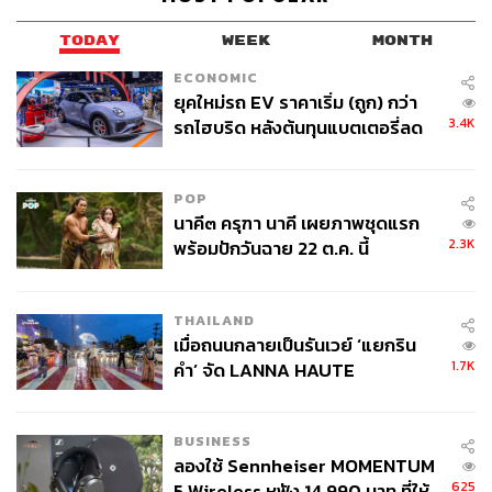
ฐาน รวมไปถึงปัญหาการจัดการราคาน้ำมันในประเทศ กล่าว
คือ การลอยตัวแบบกระชากที่เร็ว แรง และบ่อยๆ จะกระทบ
TODAY
WEEK
MONTH
เศรษฐกิจมากกว่าการค่อยๆ ปรับขึ้น” ดร.ยรรยงกล่าว
ECONOMIC
ยุคใหม่รถ EV ราคาเริ่ม (ถูก) กว่า
ทั้งนี้ ล่าสุด SCB EIC ‘ปรับลด’ ประมาณการเศรษฐกิจไทยปี
3.4K
รถไฮบริด หลังต้นทุนแบตเตอรี่ลด
2569 เหลือ 1.4% ในกรณีฐาน (Base case) ซึ่งลดลงจากเดิม
ลง - จีนแห่บุกตลาดเกิดใหม่
ประมาณการเดิมที่ 1.8% ที่เคยประเมินไว้ในช่วงก่อน
สงคราม
POP
นาคี๓ ครุฑา นาคี เผยภาพชุดแรก
2.3K
พร้อมปักวันฉาย 22 ต.ค. นี้
THAILAND
เมื่อถนนกลายเป็นรันเวย์ ‘แยกริน
1.7K
คำ’ จัด LANNA HAUTE
COUTURE กลางสายฝน
BUSINESS
ลองใช้ Sennheiser MOMENTUM
625
5 Wireless หูฟัง 14,990 บาท ที่ให้