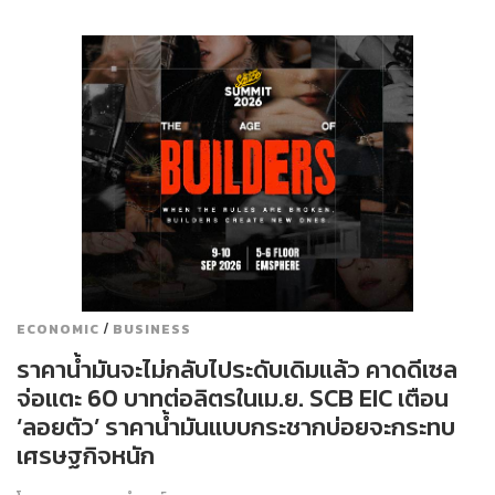
/
ECONOMIC
BUSINESS
ราคาน้ำมันจะไม่กลับไประดับเดิมแล้ว คาดดีเซล
จ่อแตะ 60 บาทต่อลิตรในเม.ย. SCB EIC เตือน
‘ลอยตัว’ ราคาน้ำมันแบบกระชากบ่อยจะกระทบ
เศรษฐกิจหนัก