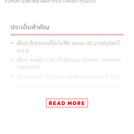
ระทบทางจิตวิทยาต่อการบริโภคอย่างรุนแรง
ประเด็นสำคัญ
เตือน! ดีเซลตอนนี้ยังไม่พีค จ่อแตะ 60 บาทต่อลิตรใ
นเม.ย.
เตือน ‘ลอยตัว’ ราคาน้ำมันแบบ ‘กระชาก’ กระทบเศ
รษฐกิจหนัก
เตือน! อย่าซ้ำรอยวิกฤต ‘ลอยตัวค่าเงินบาท’ ปี 2540
ผู้ที่ได้รับประโยชน์สูงสุดจากการอุดหนุนราคาน้ำมัน
คือ ‘กลุ่มรายได้สูง’
READ MORE
ดร.ยรรยง ไทยเจริญ ประธานเจ้าหน้าที่บริหารสายงานวิจัย
เศรษฐกิจและความยั่งยืน ศูนย์วิจัยเศรษฐกิจและธุรกิจ