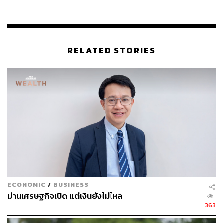
มันดิบเบรนท์น่าจะอยู่ระหว่าง 120 – 140+ ดอลลาร์ต่อ
บาร์เรล หรือเฉลี่ยทั้งปี 120 ดอลลาร์ต่อบาร์เรล
ดร.ยรรยง ยังย้ำว่า จากการประเมินราคาน้ำมันจะไม่ลงกลับ
RELATED STORIES
ไประดับเดิมสักระยะ เนื่องจากฐานราคาในอนาคตจะยกขึ้น
ตามความเสียหายของระบบการผลิต นอกจากนี้ หากเป็น
กรณีเลวร้าย (Adverse) และรุนแรง (Severe) ราคาน้ำมันก็
จะยิ่งปรับตัวสูงขึ้นไปอีกมาก
ECONOMIC
/
BUSINESS
ม่านเศรษฐกิจเปิด แต่เงินยังไม่ไหล
363