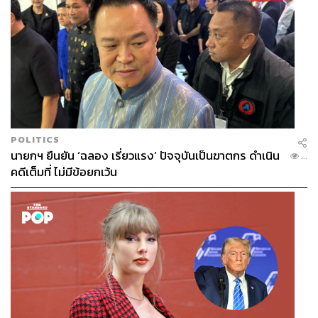
POLITICS
นายกฯ ยืนยัน ‘ฉลอง เรี่ยวแรง’ ปัจจุบันเป็นฆาตกร ดำเนิน
...
ผู้ที่ได้รับประโยชน์สูงสุดจากการอุดหนุนราคาน้ำมัน
คดีเต็มที่ ไม่มีข้อยกเว้น
คือ ‘กลุ่มรายได้สูง’
ดร.ยรรยง อธิบายต่อว่า จากข้อมูลการสำรวจของสำนักงาน
สภาพัฒนาการเศรษฐกิจและสังคมแห่งชาติ (สภาพัฒน์) พบ
ว่ากลุ่มคนที่มีรายได้สูงสุด 20% แรกของประเทศ มีสัดส่วน
การใช้จ่ายด้านพลังงาน โดยเฉพาะน้ำมันดีเซล มากกว่ากลุ่ม
คนที่มีรายได้น้อยในระดับล่างอยู่มาก เมื่อรัฐบาลเข้าไป