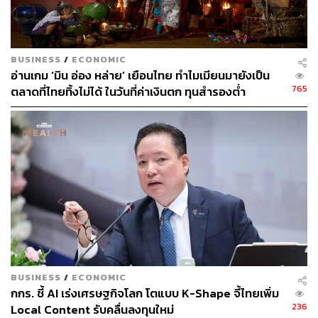
ราว 4 บาทต่อลิตรเท่านั้น
อย่างไรก็ตาม ดร.ยรรยงเตือนว่า ในกรณีเลวร้าย (Adverse)
และรุนแรง (Severe) ราคาน้ำมันก็จะแตะจุดสูงสุดหลังเดือน
BUSINESS
/
ECONOMIC
อ่านเกม ‘มิน อ่อง หล่าย’ เยือนไทย ทำไมเมียนมายังเป็น
เมษายน และเคลื่อนไหวในระดับสูงกว่านี้ด้วย
765
ตลาดที่ไทยทิ้งไม่ได้ ในวันที่ค่าเงินตก ทุนสำรองต่ำ
ทั้งนี้ ตามข้อมูลจากกระทรวงพลังงานแสดงให้เห็นว่า ราคา
ค้าปลีกน้ำมันดีเซลวันนี้ (27 มีนาคม) อยู่ที่ 38.94 บาทต่อลิตร
โดยราคานี้กองทุนน้ำมันอุดหนุนอยู่ 16.02 บาทต่อลิตร
สะท้อนว่า หากไม่มีการอุดหนุน ราคาค้าปลีกน้ำมันดีเซลวัน
นี้จะอยู่ที่ 54.96 บาทต่อลิตร
เตือน ‘ลอยตัว’ ราคาน้ำมันแบบ ‘กระชาก’ กระทบ
เศรษฐกิจหนัก
BUSINESS
/
ECONOMIC
กกร. ชี้ AI เร่งเศรษฐกิจโลก โตแบบ K-Shape จี้ไทยเพิ่ม
236
Local Content รับคลื่นลงทุนใหม่