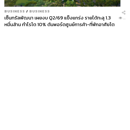
BUSINESS
/
BUSINESS
เซ็นทรัลพัฒนา เผยงบ Q2/69 แข็งแกร่ง รายได้ทะลุ 1.3
...
TAGS:
ราคาน้ำมัน
ยรรยง ไทยเจริญ
SCB
หมื่นล้าน กำไรโต 10% ดันพอร์ตศูนย์การค้า-ที่พักอาศัยโต
Energy Shock
เศรษฐกิจไทย
GDP
ยกแผง
กระทรวงพลังงาน
กองทุนน้ำมันเชื้อเพลิง
News
Wealth
Pop
Podcast
Video
Now
393
Opinion
Careers
Events
Privacy
About
Contact
Policy
ABOUT THE AUTHOR
FOR
ADVERTISING
วาราดา ทองจำนงค์
Content Creator สำนักข่าว THE
MEMBERSHIP
STANDARD WEALTH