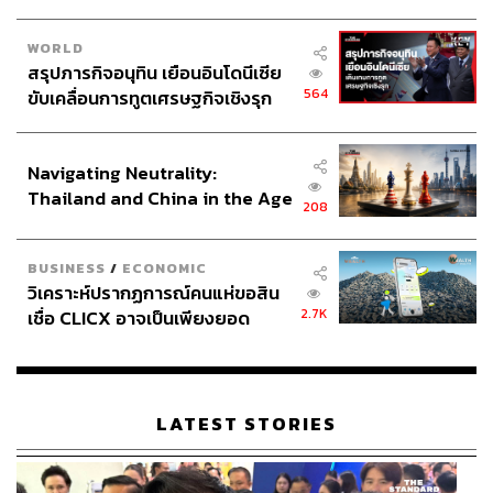
ปรับราคาขึ้นทีละมากๆ เช่น กระโดดขึ้นทีละ 6 บาท ซึ่งจะ
สร้างผลกระทบหนักกว่าการค่อยๆ ทยอยปล่อยขึ้นทีละ 1-2
WORLD
บาท” ดร.ยรรยงกล่าว
สรุปภารกิจอนุทิน เยือนอินโดนีเซีย
564
ขับเคลื่อนการทูตเศรษฐกิจเชิงรุก
นอกจากนี้ ดร.ยรรยงยังชี้ให้เห็นว่าการอุดหนุนราคาน้ำมัน
ประกาศหุ้นส่วนยุทธศาสตร์ไทย –
โดยเฉพาะดีเซล ตลอด 20 กว่าปีที่ผ่านมา ทำให้ไทยมีการใช้
อินโดนีเซีย
น้ำมันดีเซลสูงมาก เนื่องจากการกดราคาให้ต่ำทำให้คนไม่
Navigating Neutrality:
เกิดแรงจูงใจในการประหยัดพลังงาน นอกจากนี้ คนที่ได้รับ
Thailand and China in the Age
208
ประโยชน์จากการอุดหนุนราคาแบบหน้ากระดานมากที่สุด
of a New Global Order
กลับกลายเป็นกลุ่มคนที่มีรายได้สูง
BUSINESS
/
ECONOMIC
วิเคราะห์ปรากฏการณ์คนแห่ขอสิน
2.7K
เชื่อ CLICX อาจเป็นเพียงยอด
ภูเขาน้ำแข็ง ของปัญหาหนี้ครัว
เรือนไทยที่ถูกซุกไว้
LATEST STORIES