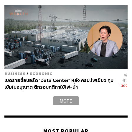
ดร.ยรรยงยังแนะว่า รัฐบาลควรเลิกใช้วิธีกำหนดเพดานแบบ
เดิมๆ โดยควรเปลี่ยนวิธีอุดหนุนเป็น ‘การกำหนดวงเงินชดเชย
ต่อลิตร’ แทน พร้อมอธิบายต่อว่าแทนที่รัฐบาลจะตรึงราคา
ขายหน้าปั๊มให้อยู่ที่ตัวเลขใดตัวเลขหนึ่งตลอดเวลา ควร
เปลี่ยนมากำหนดว่ากองทุนน้ำมันเชื้อเพลิงจะชดเชยให้ลิตร
ละเท่าไรในจำนวนที่กองทุนฯ ยังสามารถบริหารจัดการและ
รับภาระไหว
พร้อมกล่าวอีกว่า ฐานะทางการเงินของกองทุนน้ำมันที่ติดลบ
อย่างหนักอาจเป็นตัวบีบบังคับให้รัฐบาลต้องตัดสินใจปรับขึ้น
BUSINESS
/
ECONOMIC
ราคาอีกในอนาคต อย่างไรก็ตาม การปรับขึ้นราคาควรปรับ
เปิดรายชื่อบอร์ด ‘Data Center’ หลัง ครม.ไฟเขียว คุม
แบบ ‘ค่อยเป็นค่อยไป’ เพื่อป้องกันการเกิดภาวะช็อกและผลก
302
เข้มใบอนุญาต ตีกรอบกติกาใช้ไฟ-น้ำ
ระทบทางจิตวิทยาต่อการบริโภคอย่างรุนแรง
MORE
“ประมาณการการเติบโตของ GDP ที่ระดับ 1.4% ถือว่าค่อน
ข้างต่ำแล้ว เมื่อเทียบกับสำนักอื่น อย่างไรก็ตาม ตัวเลขดัง
กล่าวก็ยังมีความเสี่ยงด้านต่ำ (downside risk) ไม่ว่าจะเป็น
ราคาน้ำมันโลกที่อาจสูงมากกว่าหรือนานกว่าประมาณการ
MOST POPULAR