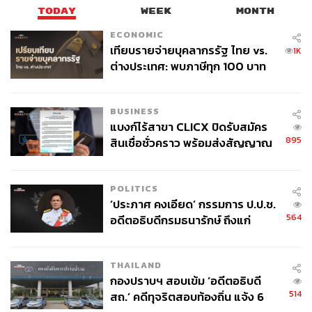
TODAY
WEEK
MONTH
ECONOMIC
เทียบรายจ่ายบุคลากรรัฐ ไทย vs.
1K
ต่างประเทศ: พบภาษีทุก 100 บาท
ช่องทางติดตาม
THE STANDARD WEALTH
ของคนไทยใช้ไปกับข้าราชการเฉียด
40 บาท
Twitter:
twitter.com/standard_wealth
BUSINESS
Instagram:
instagram.com/thestandardwealth
แบงก์ไร้สาขา CLICX ปิดรับสมัคร
Official Line:
https://lin.ee/xfPbXUP
895
สินเชื่อชั่วคราว พร้อมส่งสัญญาณ
เตือนกลุ่มกู้เงินผิดวัตถุประสงค์-ให้
ข้อมูลเท็จ เตรียมดำเนินคดีเด็ดขาด
สามารถติดตาม THE STANDARD WEALTH
POLITICS
ผ่านแอปพลิเคชันต่างๆ ที่คุณสะดวกหรือใช้งานอยู่แล้วได้เลย
‘ประภาศ คงเอียด’ กรรมการ ป.ป.ช.
564
อดีตอธิบดีกรมธนารักษ์ ถึงแก่
อนิจกรรม
THAILAND
กองปราบฯ สอบเข้ม ‘อดีตอธิบดี
TAGS:
พันธบัตร
กองทุน
SCB CIO
จัดพอร์ตหุ้น
514
สถ.’ คดีทุจริตสอบท้องถิ่น แจ้ง 6
การลงทุน
ตลาดหุ้น
ตราสารหนี้