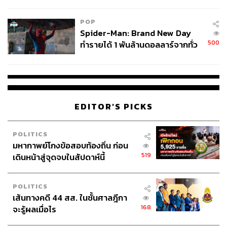
ข้อหาหนัก จ่อชง ป.ป.ช. 12 ส.ค. นี้
POP
Spider-Man: Brand New Day
500
ทำรายได้ 1 พันล้านดอลลาร์จากทั่ว
โลกภายใน 6 วัน
68
EDITOR'S PICKS
ABOUT THE AUTHOR
POLITICS
THE STANDARD WEALTH
มหากาพย์โกงข้อสอบท้องถิ่น ก่อน
สำนักข่าวเศรษฐกิจ ธุรกิจ และการลงทุน โดย
ทีมข่าว THE STANDARD
519
เดินหน้าสู่จุดจบในสัปดาห์นี้
POLITICS
เส้นทางคดี 44 สส. ในชั้นศาลฎีกา
168
จะรู้ผลเมื่อไร