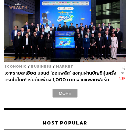
หน้าในการฉีดวัคซีนที่มีประสิทธิภาพสูง น่าจะทำให้
การฟื้นตัวของกิจกรรมทางเศรษฐกิจในประเทศฟื้นตัว
ต่อเนื่องได้เช่นกัน
ปรับมุมมองตลาดหุ้นไทยเป็น Neutral หลังจากที่ได้มี
การ Priced-in การฟื้นตัวของกำไรในไตรมาส 3/2021
และการกลับมาของนักท่องเที่ยวต่างประเทศที่น่าจะช้า
กว่าคาดไปแล้ว ในระยะข้างหน้าเราเชื่อว่าการเปิด
เมืองและมาตรการกระตุ้นเศรษฐกิจจะช่วยทำให้
อุปสงค์ในประเทศฟื้นตัวชัดเจนขึ้น
ECONOMIC
/
BUSINESS
/
MARKET
คงมุมมองต่อน้ำมันเป็น Neutral โดยคาดว่าจะมี
เจาะรายละเอียด บอนด์ ‘ออมพลัส’ ลงทุนผ่านบัญชีหุ้นครั้ง
Upside ในช่วงที่เหลือของปีไม่มากนัก จากปัจจัย
1.2K
แรกในไทย! เริ่มต้นเพียง 1,000 บาท ผ่านแพลตฟอร์ม
อุปทานตึงตัวที่ได้ถูก Priced-in ไปแล้ว ส่วนทองคำ คง
Bond Connect ก่อนเปิดจองซื้อ 3-5 ส.ค.นี้
มุมมองเป็น Slightly Negative จากผลกระทบของ QE
MORE
Tapering
ปรับมุมมอง REITs ขึ้นเป็น Slightly Positive โดย DM
REITs มีอัตราการเช่า และค่าเช่ารวมถึงผลประกอบ
การที่ฟื้นตัวต่อเนื่อง และ Asian REITs จะได้อานิสงค์
MOST POPULAR
จากการเปิดเมืองที่เริ่มต่อเนื่องมากขึ้น