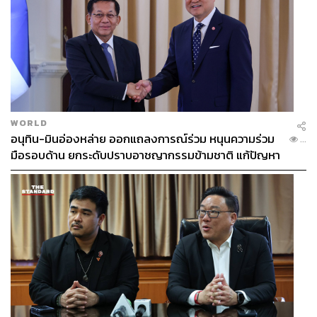
WORLD
อนุทิน-มินอ่องหล่าย ออกแถลงการณ์ร่วม หนุนความร่วม
...
มือรอบด้าน ยกระดับปราบอาชญากรรมข้ามชาติ แก้ปัญหา
หมอกควัน-มลพิษทางน้ำ