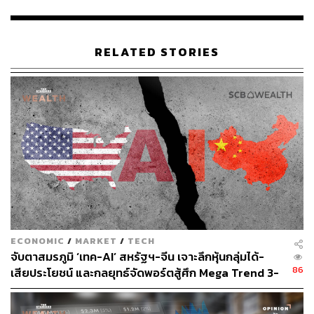
Policy
กำพลกล่าวต่อไปว่า การขยับขึ้นของอัตราผลตอบแทน
RELATED STORIES
พันธบัตรระยะยาวแบบค่อยเป็นค่อยไป และผลประกอบการที่
แข็งแกร่งในตลาด DM ยังคงเป็นปัจจัยสนับสนุนหลักสำหรับ
หุ้นในกลุ่ม Quality Growth ตลาดพันธบัตร Priced-in ประเด็น
อัตราเงินเฟ้อในระดับสูงที่น่าจะยืดเยื้อ และการขึ้นดอกเบี้ย
ของธนาคารกลางหลักที่จะเกิดขึ้นเร็วกว่าคาด ทำให้อัตราผล
ตอบแทนพันธบัตรระยะสั้นขยับขึ้นเร็วกว่าพันธบัตรระยะยาว
ในขณะที่ขนาดโครงการด้าน Infrastructure ของ
ประธานาธิบดีโจ ไบเดน น่าจะมีขนาดไม่มากเท่ากับที่เคย
ประกาศไว้ ทำให้การเก็บภาษีรวมถึงปริมาณการออก
พันธบัตรรัฐบาลน่าจะน้อยกว่าที่คาด SCB CIO ยังคงมุมมอง
ECONOMIC
/
MARKET
/
TECH
อัตราผลตอบแทนพันธบัตรสหรัฐฯ 10 ปี ที่ 1.6-1.8% ช่วงสิ้นปี
จับตาสมรภูมิ ‘เทค-AI’ สหรัฐฯ-จีน เจาะลึกหุ้นกลุ่มได้-
2021F โดยมีปัจจัยที่ต้องติดตามคือการเจรจาต่อรองเพดาน
86
เสียประโยชน์ และกลยุทธ์จัดพอร์ตสู้ศึก Mega Trend 3-
หนี้สาธารณะในช่วงต้นธันวาคม ซึ่งเราคาดว่าจะเป็นใน
5 ปีข้างหน้า
ลักษณะ Last Minute Deal