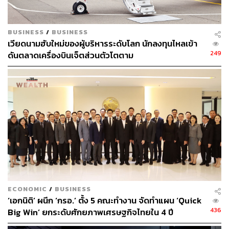
แนะนำเน้นการลงทุนในหุ้นสหรัฐฯ และยุโรป โดยฉ
พาะหุ้นในกลุ่ม Quality Growth ที่มีผลประกอบการ
เติบโตต่อเนื่องใน Core Portfolio โดยมีตลาดหุ้นญี่ปุ่นที่
BUSINESS
/
BUSINESS
มีการฟื้นตัวต่อเนื่องหลังเปิดเมือง และผลการเลือกตั้งที่
เวียดนามฮับใหม่ของผู้บริหารระดับโลก นักลงทุนไหลเข้า
เป็นไปตามที่ตลาดคาดไว้ ใน Satellite Portfolio
249
ดันตลาดเครื่องบินเจ็ตส่วนตัวโตตาม
ความเสี่ยงด้านกฎเกณฑ์ภาครัฐที่น่าจะผ่านจุดสูงสุดไป
แล้ว รวมถึง Valuation ที่น่าสนใจ SCB CIO ได้ปรับมุม
มองหุ้นจีน H-Share ขึ้นเป็น Neutral โดยเน้นการลงทุน
ในหุ้นกลุ่มเทคฯ อย่างไรก็ตามกลุ่มอสังหาริมทรัพย์ ยัง
ได้รับแรงกดดันจากความพยายามของภาครัฐที่จะ
ชะลอการเติบโตด้วยการ Leverage ในอุตสาหกรรมนี้
สำหรับตลาด A-Share ยังคงมุมมอง Neutral จาก
นโยบายมุ่งเน้นเติบโตจากภายในประเทศของจีน เช่น
นโยบาย Dual Circulation และ Common Prosperity
ตลาดหุ้นเวียดนามยังเป็น Top Pick ในตลาดหุ้น
ASEAN ในมุมมองของเรา แม้ Valuation เริ่มมีการ
ECONOMIC
/
BUSINESS
‘เอกนิติ’ ผนึก ‘กรอ.’ ตั้ง 5 คณะทำงาน จัดทำแผน ‘Quick
ขยับขึ้นมา แต่ในระยะข้างหน้าเชื่อว่าเศรษฐกิจและ
436
Big Win’ ยกระดับศักยภาพเศรษฐกิจไทยใน 4 ปี
กำไรบริษัทจดจะเบียนจะมีการฟื้นตัวได้ต่อเนื่อง จาก
การฟื้นตัวของภาคส่งออกตามเศรษฐกิจโลก ความคืบ