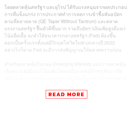
โดยตลาดหุ้นสหรัฐฯ และยุโรป ได้รับแรงหนุนจากผลประกอบ
การที่แข็งแกร่ง การประกาศทำการลดการเข้าซื้อพันธบัตร
ตามที่ตลาดคาด (QE Taper Without Tantrum) และตลาด
แรงงานสหรัฐฯ ฟื้นตัวดีขึ้นมาก รวมถึงอัตราเงินเฟ้อสูงมีแนว
โน้มยืดเยื้อ จะทำให้ธนาคารกลางสหรัฐฯ (Fed) ต้องขึ้น
ดอกเบี้ยครั้งแรกตั้งแต่มีวิกฤตโควิดในช่วงกลางปี 2022
อย่างไรก็ตาม Fed จะมีการส่งสัญญาณให้ตลาดทราบก่อน
สำหรับตลาดหุ้นในกลุ่ม Emerging Markets มองว่า ตลาดหุ้น
เวียดนามยังมีแนวโน้มเติบโตต่อเนื่อง หลังมีการกลับมาเปิด
เมือง และภาคการส่งออกยังคงเติบโตแข็งแกร่ง สำหรับตลาด
หุ้นจีนยังคงมีมุมมอง Neutral โดยเน้นการลงทุนในกลุ่มเทคฯ
ด้วยมูลค่าที่ถูก และความเสี่ยงด้านกฎเกณฑ์ภาครัฐ
READ MORE
(Regulatory Risks) ที่น่าจะผ่านจุดสูงสุดไปแล้ว
ทั้งนี้ SCB CIO ประเมินหลังธนาคารกลางหลักทยอยประกาศ
การลดการเข้าซื้อพันธบัตร (QE Tapering) ตลาดการเงินโลก
จะเริ่มหันมาให้ความสนใจกับประเด็นการขึ้นดอกเบี้ยของ