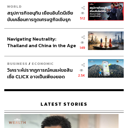
WORLD
สรุปภารกิจอนุทิน เยือนอินโดนีเซีย
512
ขับเคลื่อนการทูตเศรษฐกิจเชิงรุก
ประกาศหุ้นส่วนยุทธศาสตร์ไทย –
อินโดนีเซีย
Navigating Neutrality:
Thailand and China in the Age
149
of a New Global Order
BUSINESS
/
ECONOMIC
วิเคราะห์ปรากฏการณ์คนแห่ขอสิน
2.5K
เชื่อ CLICX อาจเป็นเพียงยอด
ภูเขาน้ำแข็ง ของปัญหาหนี้ครัว
เรือนไทยที่ถูกซุกไว้
LATEST STORIES