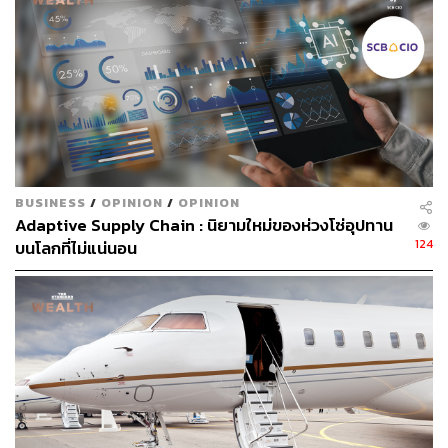
สำหรับประเด็นราคาน้ำมันในตลาดโลก แม้ยังอยู่ในระดับสูง
แต่เริ่มมีสัญญาณการชะลอตัวลง หลังปริมาณแท่นขุดเจาะ
น้ำมัน ปริมาณการผลิตน้ำมัน และปริมาณน้ำมันสำรองใน
สหรัฐฯ เริ่มฟื้นตัว การขยับขึ้นของอัตราผลตอบแทนพันธบัตร
ระยะยาวแบบค่อยเป็นค่อยไป และการเติบโตของกำไรอย่าง
ต่อเนื่องทำให้เรายังเน้นการลงทุนในกลุ่มประเทศ DM โดย
เฉพาะในกลุ่ม Quality Growth
BUSINESS
/
OPINION
/
OPINION
อย่างไรก็ตาม ความกังวลประเด็นอัตราเงินเฟ้อในระดับสูงจะ
Adaptive Supply Chain : นิยามใหม่ของห่วงโซ่อุปทาน
ยังเป็นปัจจัยสำคัญต่อตลาดหุ้นทั่วโลก การมีหุ้นในกลุ่ม
124
บนโลกที่ไม่แน่นอน
Value ใน Portfolio ยังเป็นสิ่งจำเป็น เพื่อเป็นการป้องกันความ
ผันผวนในช่วงที่ Bond Yields เป็นขาขึ้น
ส่วนกลยุทธ์จัดพอร์ตการลงทุนในสินทรัพย์ทั่วโลก (Asset
Allocation Portfolio Strategy) SCB CIO ยังคงมีมุมมองบวก
ต่อหุ้นสหรัฐฯ ยุโรป และเวียดนาม รวมถึงแนะนำทยอยสะสม
หุ้นกลุ่มเทคฯ ของจีน