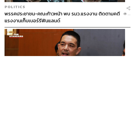
POLITICS
พรรคประชาชน-คณะก้าวหน้า พบ รมว.แรงงาน ติดตามคดี
...
แรงงานเก็บเบอร์รีฟินแลนด์
THAILAND
โฆษก ทบ. ย้ำชายแดนไทย-กัมพูชายังปกติ เฝ้าระวัง 24
...
ชั่วโมง มั่นใจไทยไม่เสียเปรียบเวทีโลก หลังกัมพูชายื่น UN
รับรอง MOU43