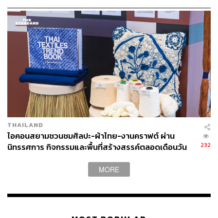
ติดตามรายละเอียดแคมเปญเพิ่มเติมได้ที่
sasidiary ›
TAGS:
เก้า-สุภัสสรา ธนชาต
เพลงใหม่
Sasi
PROXIE (พร็อกซี)
หฤษฎ์ บัวย้อย
PROXIE
น้ำปิง-นภัสกร ปิงเมือง
Advertorial
THAILAND
ไอคอนสยามชวนชมศิลปะ-ผ้าไทย-งานคราฟต์ ผ่าน
232
นิทรรศการ กิจกรรมและพื้นที่สร้างสรรค์ตลอดเดือนวัน
แม่ [ADVERTORIAL]
MORE
166