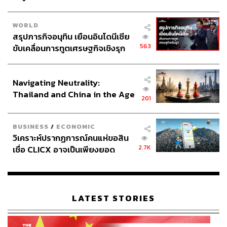
WORLD
สรุปภารกิจอนุทิน เยือนอินโดนีเซีย
563
ขับเคลื่อนการทูตเศรษฐกิจเชิงรุก
ประกาศหุ้นส่วนยุทธศาสตร์ไทย –
อินโดนีเซีย
Navigating Neutrality:
Thailand and China in the Age
201
of a New Global Order
BUSINESS
/
ECONOMIC
วิเคราะห์ปรากฏการณ์คนแห่ขอสิน
2.7K
เชื่อ CLICX อาจเป็นเพียงยอด
ภูเขาน้ำแข็ง ของปัญหาหนี้ครัว
เรือนไทยที่ถูกซุกไว้
LATEST STORIES