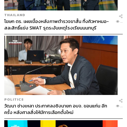
THAILAND
โฆษก ตร. เผยเบื้องหลังภาพตำรวจขาสั้น ทิ้งคิวหาหมอ-
...
สละสิทธิ์แข่ง SWAT รุดระงับเหตุโรงเรียนนนทบุรี
POLITICS
วัฒนา ช่างเหลา ประกาศลงชิงนายก อบจ. ขอนแก่น อีก
...
ครั้ง หลังศาลสั่งให้มีการเลือกตั้งใหม่