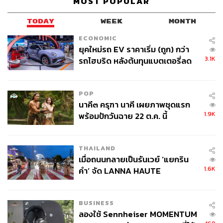
MOST POPULAR
ABOUT THE AUTHOR
TODAY
WEEK
MONTH
ECONOMIC
THE STANDARD POP TEAM
ยุคใหม่รถ EV ราคาเริ่ม (ถูก) กว่า
ALL THINGS THAT SHAPE AND SHIFT
CULTURE. Instagram / Facebook / Twitter :
3.1K
รถไฮบริด หลังต้นทุนแบตเตอรี่ลด
thestandardpop
ลง - จีนแห่บุกตลาดเกิดใหม่
POP
นาคี๓ ครุฑา นาคี เผยภาพชุดแรก
1.9K
พร้อมปักวันฉาย 22 ต.ค. นี้
THAILAND
เมื่อถนนกลายเป็นรันเวย์ ‘แยกริน
1.6K
คำ’ จัด LANNA HAUTE
COUTURE กลางสายฝน
BUSINESS
ลองใช้ Sennheiser MOMENTUM