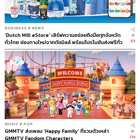
และเพื่อให้การสื่อสารทรงพลังยิ่งขึ้น จึงนำเสนอผ่าน Music
Marketing
ที่ใช้ดนตรีและความสนุกเป็นตัวกลางในการ
สื่อสารเรื่อง self-love และ self-definition ในแบบเข้าถึงง่าย
BUSINESS
/
NEWS
ทำนองติดหู
และสร้างการจดจำแบรนด์ให้กับผู้คน
‘Dutch Mill eStore’ เสิร์ฟความอร่อยถึงมือทุกจังหวัด
63
ทั่วไทย ช่องทางใหม่จากดัชมิลล์ พร้อมโปรโมชันส่งฟรีทั่ว
แม้โลกบิวตี้วันนี้จะเต็มไปด้วยเทรนด์ใหม่และนิยามความงาม
ประเทศ ส่งไว สั่งก่อนเที่ยง ได้ของวันถัดไป ส่งสินค้าแบบ
ที่เปลี่ยนอยู่ตลอดเวลา แต่ sasi เชื่อว่า คนที่มีสิทธิ์นิยามความ
เย็นตรงจากโรงงาน [ADVERTORIAL]
งามของเราได้ดีที่สุด ก็คือ “ตัวเราเอง”
รักที่เราเป็นเรา อิสระในการเป็นเรา ไปด้วยกันศิ
Because “We” Can
MUSIC
/
POP
GMMTV ส่งเพลง ‘Happy Family’ ที่รวมตัวเหล่า
134
GMMTV Fandom Characters