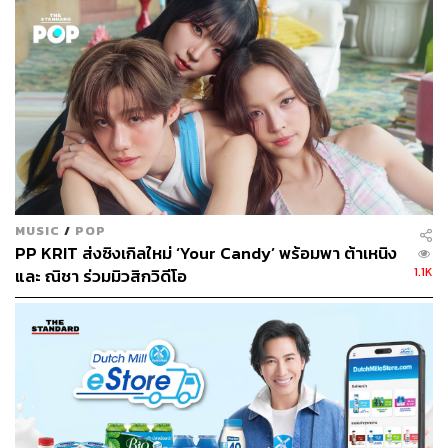
sasi ทั้ง 9 คน แบบครบทีมเป็นครั้งแรก! ให้ทุกคน “ซิ่ง” ไปด้วย
กัน นำทีมโดย “เก้า สุภัสสรา” Face of sasi (Lipstick & Color
Cosmetics) แท็กทีม 6 หนุ่ม PROXIE Face of sasi (All
Powder) และคู่ฮอตเคมีกระจาย “เก่ง หฤษฎ์-น้ำปิง นภัสกร”
Face of sasi (Foundation, Powder, Blush On) ที่มาร่วม
ถ่ายทอดพลังความมั่นใจของคนรุ่นใหม่ ผ่านตัวตนที่แตกต่าง
แต่มั่นใจได้ในแบบของตัวเอง
MUSIC
/
POP
PP KRIT ส่งซิงเกิลใหม่ ‘Your Candy’ พร้อมพา ต้าเหนิง
1.1K
และ ณิชา ร่วมมิวสิกวิดีโอ