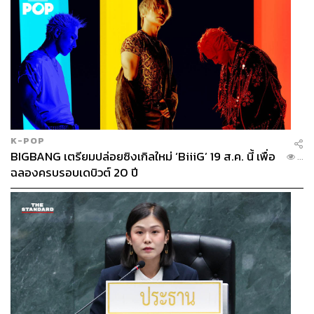
K-POP
BIGBANG เตรียมปล่อยซิงเกิลใหม่ ‘BiiiG’ 19 ส.ค. นี้ เพื่อ
...
ฉลองครบรอบเดบิวต์ 20 ปี