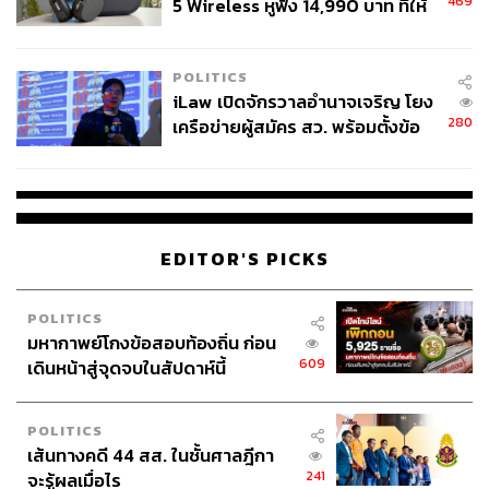
469
5 Wireless หูฟัง 14,990 บาท ที่ให้
ผู้ใช้ถอดเปลี่ยนแบตเองได้ ก่อนกฎ
EU บังคับปีหน้า
POLITICS
iLaw เปิดจักรวาลอำนาจเจริญ โยง
280
เครือข่ายผู้สมัคร สว. พร้อมตั้งข้อ
สังเกตลงสมัครตรงคุณสมบัติหรือ
ไม่
EDITOR'S PICKS
POLITICS
มหากาพย์โกงข้อสอบท้องถิ่น ก่อน
609
เดินหน้าสู่จุดจบในสัปดาห์นี้
POLITICS
เส้นทางคดี 44 สส. ในชั้นศาลฎีกา
241
จะรู้ผลเมื่อไร