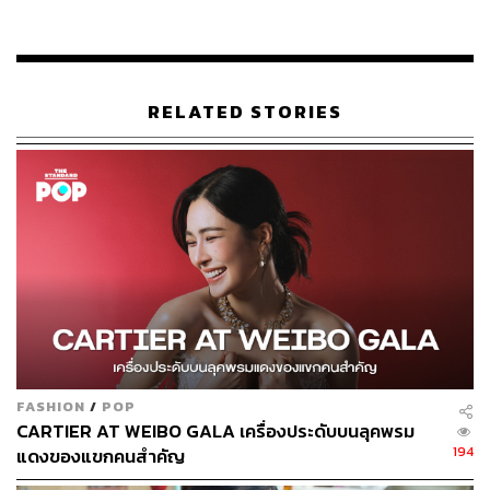
RELATED STORIES
FASHION
/
POP
CARTIER AT WEIBO GALA เครื่องประดับบนลุคพรม
194
แดงของแขกคนสำคัญ
ผ่านแคมเปญ #ซิ่งศิ
Because “We” Can
ที่รวมตัว Face of