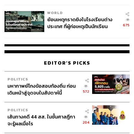
สอบปมขโมยปืนปู่ก่อเหตุ
WORLD
ย้อนเหตุกราดยิงในโรงเรียนต่าง
675
ประเทศ ที่ผู้ก่อเหตุเป็นนักเรียน
EDITOR'S PICKS
POLITICS
มหากาพย์โกงข้อสอบท้องถิ่น ก่อน
572
เดินหน้าสู่จุดจบในสัปดาห์นี้
POLITICS
เส้นทางคดี 44 สส. ในชั้นศาลฎีกา
204
จะรู้ผลเมื่อไร