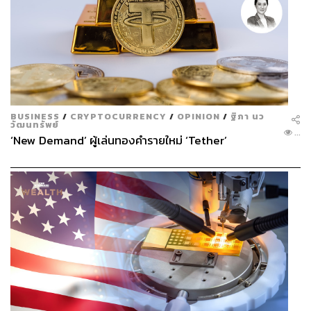
BUSINESS
/
CRYPTOCURRENCY
/
OPINION
/
ฐิภา นว
วัฒนทรัพย์
...
‘New Demand’ ผู้เล่นทองคำรายใหม่ ‘Tether’