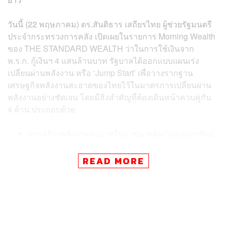
วันนี้ (22 พฤษภาคม) ดร.สันติธาร เสถียรไทย ผู้ช่วยรัฐมนตรี
ประจำกระทรวงการคลัง เปิดเผยในรายการ Morning Wealth
ของ THE STANDARD WEALTH ว่าในการใช้เงินจาก
พ.ร.ก. กู้เงินฯ 4 แสนล้านบาท รัฐบาลได้ออกแบบแผนเร่ง
เปลี่ยนผ่านพลังงาน หรือ ‘Jump Start’ เพื่อวางรากฐาน
เศรษฐกิจพลังงานสะอาดของไทยไว้ในมาตรการเปลี่ยนผ่าน
พลังงานอย่างชัดเจน โดยมีสิ่งสำคัญที่ต้องเดินหน้าควบคู่กัน
4 ด้าน ประกอบด้วย
การสร้างพลังงานสะอาดใหม่ เช่น พลังงานแสงอาทิตย์
(Solar Energy)
การพัฒนาโครงข่ายไฟฟ้า (Grid) ให้รองรับการซื้อขาย
READ MORE
ไฟฟ้าระหว่างครัวเรือน
การผลักดันภาคขนส่งและโลจิสติกส์สีเขียว (Green
Logistics) เพื่อสร้างอุปสงค์รองรับพลังงานสะอาด
การพัฒนานวัตกรรมรวมถึงบุคลากร รองรับเทคโนโลยี
พลังงานรูปแบบใหม่ เช่น ช่างติดตั้งโซลาร์และช่างซ่อม