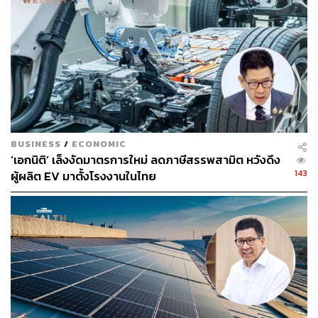
ผลพลอยได้สำคัญคือเศรษฐกิจไทยจะเติบโตได้ดีขึ้นในระยะ
ยาว” ดร.สันติธารกล่าว
สามารถติดตาม THE STANDARD WEALTH
ผ่านแอปพลิเคชันต่างๆ ที่คุณสะดวกหรือใช้งานอยู่แล้วได้เลย
BUSINESS
/
ECONOMIC
‘เอกนิติ’ เล็งงัดมาตรการใหม่ ลดภาษีสรรพสามิต หวังดึง
TAGS:
Morning Wealth
Green Logistics
Jump Start
143
ผู้ผลิต EV มาตั้งโรงงานในไทย
กระทรวงการคลัง
พลังงานแสงอาทิตย์
สันติธาร เสถียรไทย