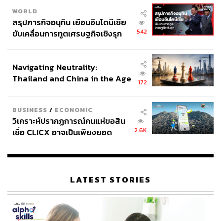
WORLD
สรุปภารกิจอนุทิน เยือนอินโดนีเซีย
542
ขับเคลื่อนการทูตเศรษฐกิจเชิงรุก
ประกาศหุ้นส่วนยุทธศาสตร์ไทย –
อินโดนีเซีย
Navigating Neutrality:
Thailand and China in the Age
172
of a New Global Order
BUSINESS
/
ECONOMIC
วิเคราะห์ปรากฏการณ์คนแห่ขอสิน
2.6K
เชื่อ CLICX อาจเป็นเพียงยอด
ภูเขาน้ำแข็ง ของปัญหาหนี้ครัว
เรือนไทยที่ถูกซุกไว้
LATEST STORIES