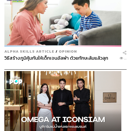
ALPHA SKILLS ARTICLE
/
OPINION
วิธีสร้างภูมิคุ้มกันให้เด็กเจนอัลฟ่า ด้วยทักษะล้มแล้วลุก
...