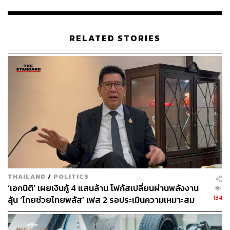
พ.ร.ก. กู้เงินฯ 4 แสนล้านบาท ไม่ควรมองเพียงตัวเลขหนี้
สาธารณะต่อ GDP หรือจำนวนเงินที่รัฐบาลกู้ แต่ควร
พิจารณาด้วยว่า เงินกู้เหล่านั้นถูกนำไปใช้ทำอะไร และ
RELATED STORIES
สามารถช่วยเพิ่มศักยภาพทางเศรษฐกิจของประเทศในระยะ
ยาวได้หรือไม่ พร้อมระบุว่า หากแผนเปลี่ยนผ่านพลังงาน
ดำเนินการได้ตามเป้าหมาย ก็จะมีส่วนช่วยใน 3 ด้านด้วยกัน
ได้แก่
ลดจุดอ่อนและความเปราะบางด้านพลังงานของ
ประเทศ
ช่วยภาคธุรกิจลดต้นทุนพลังงานและต้นทุนการขนส่ง
สร้างเครื่องยนต์เศรษฐกิจใหม่จาก Green Economy
ผ่านการพัฒนาบุคลากรและห่วงโซ่อุปทานใหม่ในระยะ
ยาว
THAILAND
/
POLITICS
‘เอกนิติ’ เผยเงินกู้ 4 แสนล้าน โฟกัสเปลี่ยนผ่านพลังงาน
“คำถามสำคัญไม่ใช่ว่ากู้เท่าไร แต่คือกู้ไปทำอะไร และทำให้
134
ลุ้น ‘ไทยช่วยไทยพลัส’ เฟส 2 รอประเมินความเหมาะสม
GDP ระยะยาวเพิ่มขึ้นได้หรือไม่ แม้การเร่ง GDP ไม่ใช่เป้า
หมายหลักโดยตรงของมาตรการนี้ แต่หากดำเนินการสำเร็จ