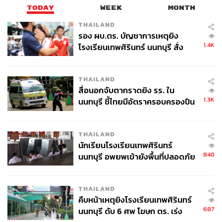
TODAY
WEEK
MONTH
THAILAND
รอง ผบ.ตร. บัญชาการเหตุยิง
1.4K
โรงเรียนเทพศิรินทร์ นนทบุรี สั่ง
ค้นหา 2 รอบยืนยันไร้คนติดค้าง พบ
ศพปู่-ย่าที่บ้านพักผู้ก่อเหตุ
THAILAND
สื่อนอกจับตากราดยิง รร. ใน
1.3K
นนทบุรี ชี้ไทยมีอัตราครอบครองปืน
สูงในระดับต้นของภูมิภาค
THAILAND
นักเรียนโรงเรียนเทพศิรินทร์
840
นนทบุรี อพยพเข้ายังพื้นที่ปลอดภัย
ชั่วคราว หลังเหตุใช้อาวุธปืนภายใน
โรงเรียนคลี่คลาย
THAILAND
คืบหน้าเหตุยิงโรงเรียนเทพศิรินทร์
687
นนทบุรี ดับ 6 ศพ โฆษก ตร. เร่ง