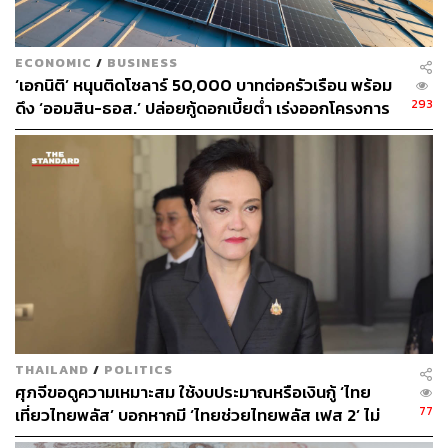
334
ECONOMIC
/
BUSINESS
‘เอกนิติ’ หนุนติดโซลาร์ 50,000 บาทต่อครัวเรือน พร้อม
ABOUT THE AUTHOR
293
ดึง ‘ออมสิน-ธอส.’ ปล่อยกู้ดอกเบี้ยต่ำ เร่งออกโครงการ
ปวริศ อำนวยพรไพศาล
ภายใน 1 เดือน
Content Creator สำนักข่าว THE
STANDARD WEALTH
THAILAND
/
POLITICS
ศุภจีขอดูความเหมาะสม ใช้งบประมาณหรือเงินกู้ ‘ไทย
77
เที่ยวไทยพลัส’ บอกหากมี ‘ไทยช่วยไทยพลัส เฟส 2’ ไม่
จำเป็นต้องออกพร้อมกัน