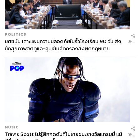
ในองค์กรถึง 900,000 ขวด หรือคิดเป็นพื้นที่ป่าสีเขียว 70 ไร่
และเปลี่ยนจากการแจกน้ำดื่มในขวดพลาสติกเป็นการเสิร์ฟ
น้ำอินฟิวส์คู่กับแก้วกระดาษที่เซลแกลเลอรี”
POLITICS
ตลอดการดำเนินงาน แสนสิริ ยังได้จับมือกับ บริษัท โคคา-โค
ยศชนัน เคาะแผนความปลอดภัยในรั้วโรงเรียน 90 วัน ส่ง
...
ล่า (ประเทศไทย) จำกัด และคณะเศรษฐศาสตร์ จุฬาลงกรณ์
นักสุขภาพจิตดูแล-คุมเข้มคัดกรองสิ่งผิดกฎหมาย
มหาวิทยาลัย ร่วมศึกษาทดลองทางเศรษฐศาสตร์เพื่อสร้าง
พฤติกรรมการแยกขยะของลูกบ้านใน T77 Community และ
นำผลการวิจัยมาปรับใช้ร่วมกับผลการศึกษาของแสนสิริ เพื่อ
ออกแบบห้องพักขยะและถังขยะรูปแบบใหม่ในทุกโครงการ
แนวสูงที่จะแล้วเสร็จตั้งแต่ปี 2020 เป็นต้นไป รวมถึงการร่วม
มือกับ พลัส พร็อพเพอร์ตี้ นำร่องคัดแยกรีไซเคิลมากถึง 16
ตัน หรือเทียบเท่าการปล่อยก๊าซคาร์บอนมอนออกไซด์เฉลี่ย
11.6 ตันใน 29 โครงการ
จริยาเชื่อว่า หากการปรับพฤติกรรมมันยุ่งและยังยาก ย่อมไม่
เกิดการเปลี่ยนแปลงที่ยั่งยืน “จากผลวิจัยเราพบว่า ถังขยะใส
MUSIC
Travis Scott ไม่รู้สึกกดดันที่ไม่เคยชนะรางวัลแกรมมี่ แม้
ทำให้คนทิ้งไม่ผิดและไม่กล้าทิ้งผิด เราแค่เปลี่ยนรูปแบบถัง
...