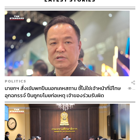
จริยา จันทร์เจิดศักดิ์ ผู้ช่วยกรรมการผู้จัดการสายงานพัฒนา
ผลิตภัณฑ์ บริษัท แสนสิริ จำกัด (มหาชน)
เตรียมยกระดับ Sansiri Green Mission สู่ Sansiri
Sustainability
หลังประกาศเป้าหมายที่จะสร้างจุดเปลี่ยนด้านสิ่งแวดล้อม
และความยั่งยืนของวงการอสังหาริมทรัพย์ไทย ในปี 2019
แสนสิริตั้งเป้าจะช่วยลดการปล่อยก๊าซคาร์บอนมอนออกไซด์
2,000 ตัน ภายใน 3 ปี แต่ภายในปีเดียว (วัดผลปลายปี 2019)
แสนสิริสามารถลดการปล่อยก๊าซคาร์บอนมอนออกไซด์ไป
POLITICS
แล้วกว่า 1,917 ตัน หรือกว่า 90 เปอร์เซ็นต์ของเป้าที่วางไว้
นายกฯ สั่งเข้มพกปืนนอกเคหสถาน ชี้ไม่ใช่เจ้าหน้าที่มีโทษ
...
อุกฉกรรจ์ ปืนถูกขโมยก่อเหตุ เจ้าของร่วมรับผิด
จริยา จันทร์เจิดศักดิ์ ผู้ช่วยกรรมการผู้จัดการสายงานพัฒนา
ผลิตภัณฑ์ บริษัท แสนสิริ จำกัด (มหาชน) กล่าวว่า “ความ
สำเร็จครั้งนี้เกิดขึ้นจากจุดยืนชัดเจนที่เน้นการลดและจัดการ
ขยะอย่างมีประสิทธิภาพ พร้อมศึกษาพฤติกรรมการคัดแยก
ขยะของลูกบ้านอย่างจริงจัง เพื่อค้นหาแนวทางการคัดแยก
ขยะที่เหมาะสมกับลูกบ้าน เริ่มต้นจากลดการใช้ขวดพลาสติก