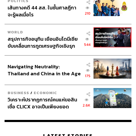
POLITICS
อยู่อาศัย สร้างสภาพแวดล้อม และบริหารจัดการความเป็นอยู่
เส้นทางคดี 44 สส. ในชั้นศาลฎีกา
ของลูกบ้าน โดยเฉพาะเรื่องการจัดการขยะ
210
จะรู้ผลเมื่อไร
เมื่อโควิด-19 เปลี่ยนพฤติกรรมคน ในฐานะผู้นำด้าน
อสังหาริมทรัพย์ก็ต้องปรับตัวตาม ต้องจัดการให้ได้ และต้อง
WORLD
สรุปภารกิจอนุทิน เยือนอินโดนีเซีย
จัดการให้ดี ทั้งขยะติดเชื้อและขยะเศษอาหาร เพื่อป้องกันการ
544
ขับเคลื่อนการทูตเศรษฐกิจเชิงรุก
เกิดโรคอื่นๆ ตามมา การจัดการต้องยั่งยืนและสะดวกกับผู้อยู่
ประกาศหุ้นส่วนยุทธศาสตร์ไทย –
อาศัย นี่เป็นสิ่งที่แสนสิริโฟกัสในปีนี้และในอนาคต
อินโดนีเซีย
Navigating Neutrality:
Thailand and China in the Age
175
of a New Global Order
BUSINESS
/
ECONOMIC
วิเคราะห์ปรากฏการณ์คนแห่ขอสิน
2.6K
เชื่อ CLICX อาจเป็นเพียงยอด
ภูเขาน้ำแข็ง ของปัญหาหนี้ครัว
เรือนไทยที่ถูกซุกไว้
LATEST STORIES