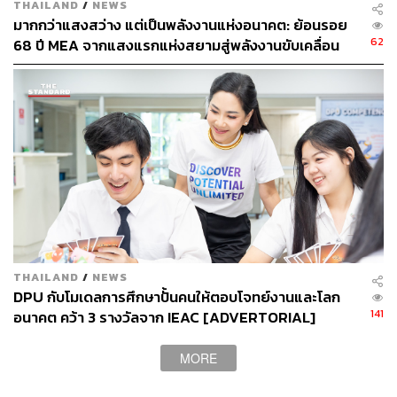
THAILAND
/
NEWS
กิโลกรัมต่อเดือน ยังพบขยะติดเชื้อประเภทหน้ากากอนามัย
มากกว่าแสงสว่าง แต่เป็นพลังงานแห่งอนาคต: ย้อนรอย
ใช้แล้วกว่า 55,000 ชิ้นใน T77 Community”
62
68 ปี MEA จากแสงแรกแห่งสยามสู่พลังงานขับเคลื่อน
เมือง ผ่าน MEA SPARK
THAILAND
/
NEWS
DPU กับโมเดลการศึกษาปั้นคนให้ตอบโจทย์งานและโลก
141
อนาคต คว้า 3 รางวัลจาก IEAC [ADVERTORIAL]
MORE