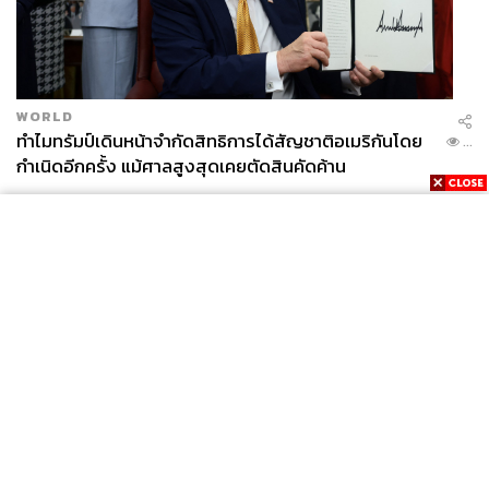
THE STANDARD TEAM
กองบรรณาธิการ THE STANDARD
WORLD
ทำไมทรัมป์เดินหน้าจำกัดสิทธิการได้สัญชาติอเมริกันโดย
...
กำเนิดอีกครั้ง แม้ศาลสูงสุดเคยตัดสินคัดค้าน
News
Wealth
Pop
Podcast
Video
Now
Opinion
Careers
Events
Privacy
About
Contact
Policy