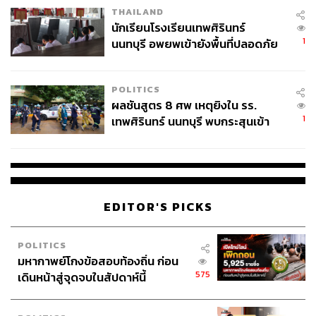
THAILAND
“ด้วยสถานการณ์ที่เกิดขึ้นในปัจจุบัน และยังไม่สามารถคาด
นักเรียนโรงเรียนเทพศิรินทร์
การณ์ถึงอนาคตได้ นอกจากการส่งเสริมการคัดแยกขยะ
1
นนทบุรี อพยพเข้ายังพื้นที่ปลอดภัย
ตั้งแต่ต้นทาง เพื่อชะลอขยะไปสู่ Landfill ให้น้อยที่สุดแล้ว เรา
ชั่วคราว หลังเหตุใช้อาวุธปืนภายใน
เล็งเห็นถึงความสำคัญในการจัดการขยะรูปแบบใหม่ที่เกิดขึ้น
โรงเรียนคลี่คลาย
ในช่วงโควิด-19 จึงเพิ่มหน้ากากอนามัยใช้แล้วและขยะจาก
POLITICS
ลูกบ้านกักตัวเป็นขยะคัดแยกประเภทติดเชื้อ พร้อมวาง
ผลชันสูตร 8 ศพ เหตุยิงใน รร.
มาตรการจัดการให้เป็น New Normal ด้าน Waste
1
เทพศิรินทร์ นนทบุรี พบกระสุนเข้า
Management ในโครงการที่อยู่อาศัยของแสนสิริ และเป็นต้น
จุดสำคัญ ‘ศีรษะ-หน้าอก’ ครูถูกยิง
แบบการคัดแยกขยะอย่างปลอดภัยและยั่งยืนของวงการ
4 นัด จากระยะไกล
อสังหาริมทรัพย์ไทย”
ในฐานะผู้นำด้านสิ่งแวดล้อมและความยั่งยืนของวงการ
EDITOR'S PICKS
อสังหาริมทรัพย์ไทย แสนสิริวางเป้ารุกภารกิจด้าน Waste
Management เป็นภารกิจหลัก และผลักดันการจัดการขยะ
POLITICS
อย่างยั่งยืนให้ครอบคลุมทั้งในโครงการที่อยู่อาศัย องค์กร
มหากาพย์โกงข้อสอบท้องถิ่น ก่อน
และไซต์ก่อสร้าง
575
เดินหน้าสู่จุดจบในสัปดาห์นี้
โดยเริ่มจากสังคมที่ใกล้ตัวที่สุดคือ ‘ลูกบ้าน’ ตั้งแต่การสร้างที่