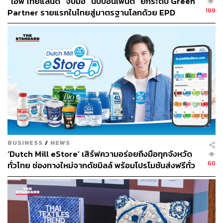
“เอพี ไทยแลนด์” จับมือ “นิปปอนเพนต์” ยกระดับ Green
รูปแบบใหม่ที่กลายเป็นโจทย์ใหม่ของผู้ประกอบการด้าน
189
Partner รายแรกในไทยสู่มาตรฐานโลกด้วย EPD
อสังหาริมทรัพย์ในการจัดการขยะเหล่านี้
International พร้อมชูแนวคิด Global Standards for
Global Sustainable Living ส่งมอบบ้านคุณภาพ ลด
ผลกระทบต่อสิ่งแวดล้อม พร้อมปั้นนักออกแบบที่ใส่ใจโลก
แบรนด์อสังหาริมทรัพย์ไทยที่เดินหน้าใส่ใจด้านสิ่งแวดล้อม
มาโดยตลอดอย่าง แสนสิริ เอง ก็นำร่องเซต New Normal
ด้าน Waste Management ของโครงการที่อยู่อาศัย เพื่อ
มาตรการจัดการขยะติดเชื้อช่วงโควิด-19
ตัวเลขความสำเร็จการคัดแยกรีไซเคิลใน T77 Community
พบว่า ระหว่างเดือนมกราคมถึงมีนาคม 2020 จำนวนรีไซเคิล
สูงถึง 10,463.4 กิโลกรัม แบ่งเป็น มกราคม 2,272 กิโลกรัม,
กุมภาพันธ์ 3,041.7 กิโลกรัม และมีนาคม 4,315.2 กิโลกรัม
BUSINESS
/
NEWS
‘Dutch Mill eStore’ เสิร์ฟความอร่อยถึงมือทุกจังหวัด
หากสังเกตให้ดีจะพบว่า ตัวเลขรีไซเคิลในเดือนมีนาคมสูง
60
ทั่วไทย ช่องทางใหม่จากดัชมิลล์ พร้อมโปรโมชันส่งฟรีทั่ว
กว่าเดือนมกราคมถึง 2043.2 กิโลกรัม มีความเป็นไปได้ว่า
ประเทศ ส่งไว สั่งก่อนเที่ยง ได้ของวันถัดไป ส่งสินค้าแบบ
ตัวเลขขยะที่เพิ่มสูงขึ้น เป็นผลกระทบมาจากสถานการณ์โค
เย็นตรงจากโรงงาน [ADVERTORIAL]
วิด-19 ทำให้คนต้องอยู่บ้านกันมากขึ้น