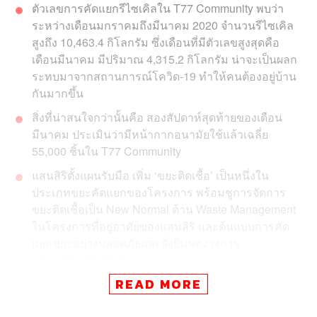
ตัวเลขการคัดแยกรีไซเคิลใน T77 Community พบว่า
ระหว่างเดือนมกราคมถึงมีนาคม 2020 จำนวนรีไซเคิล
สูงถึง 10,463.4 กิโลกรัม ซึ่งเดือนที่มีตัวเลขสูงสุดคือ
เดือนมีนาคม มีปริมาณ 4,315.2 กิโลกรัม น่าจะเป็นผลก
ระทบมาจากสถานการณ์โควิด-19 ทำให้คนต้องอยู่บ้าน
กันมากขึ้น
สิ่งที่น่าสนใจกว่านั้นคือ สองสัปดาห์สุดท้ายของเดือน
มีนาคม ประเมินว่ามีหน้ากากอนามัยใช้แล้วเฉลี่ย
55,000 ชิ้นใน T77 Community
แสนสิริตั้งแผนรับมือ เพิ่ม ‘ขยะติดเชื้อ’ เป็นหนึ่งใน
ประเภทขยะคัดแยกของโครงการ พร้อมชูการจัดการ
ขยะติดเชื้อเป็น New Normal ด้าน Waste Management
ในโครงการที่อยู่อาศัยของแสนสิริ และต้นแบบการคัด
แยกขยะอย่างปลอดภัยและยั่งยืนของวงการ
อสังหาริมทรัพย์ไทย
READ MORE
ใครจะคาดคิดว่าขยะติดเชื้อที่เคยพบเห็นในโรงพยาบาล อาทิ
หน้ากากอนามัย ถุงมือ ขวดแอลกอฮอล์ และขยะอื่นๆ ที่