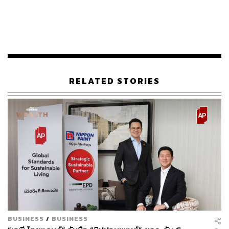
RELATED STORIES
การรณรงค์ให้ทุกคนอยู่บ้าน หยุดเชื้อ เพื่อลดการแพร่
กระจายของเชื้อโควิด-19 และการสวมใส่หน้ากากอนามัยทุก
ครั้งเมื่อจำเป็นต้องออกไปนอกบ้าน หรือในกลุ่มคนที่ต้อง
กักตัวอยู่ในบ้านและอยู่ร่วมกับคนในครอบครัว การสวมใส่
หน้ากากอนามัยก็เป็นสิ่งจำเป็น ปัจจัยเหล่านี้ส่งผลให้ปริมาณ
ขยะประเภทกล่องพลาสติก ถุงพลาสติก กระป๋อง ที่เกิดจาก
BUSINESS
/
BUSINESS
Food Delivery เพิ่มสูงขึ้น รวมถึงขยะติดเชื้อ ซึ่งถือเป็นขยะ