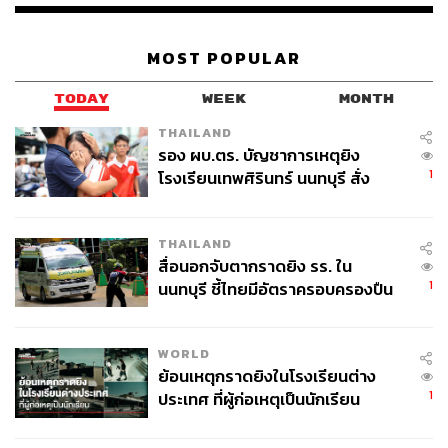
MOST POPULAR
TODAY
WEEK
MONTH
THAILAND
รอง ผบ.ตร. บัญชาการเหตุยิง
1
โรงเรียนเทพศิรินทร์ นนทบุรี สั่ง
ค้นหา 2 รอบยืนยันไร้คนติดค้าง พบ
เพิ่ม ‘ขยะติดเชื้อ’ เป็นหนึ่งในประเภทขยะคัดแยกของ
ศพปู่-ย่าที่บ้านพักผู้ก่อเหตุ
โครงการแสนสิริ
THAILAND
“แสนสิริเตรียมเซต New Normal ใหม่ด้านการจัดการขยะใน
สื่อนอกจับตากราดยิง รร. ใน
โครงการที่อยู่อาศัย โดยผนึกกำลังกับ บริษัท พลัส พร็อพเพอร์
1
นนทบุรี ชี้ไทยมีอัตราครอบครองปืน
ตี้ จำกัด ยกระดับมาตรการเข้มข้น เพื่อจัดการขยะติดเชื้อช่วง
สูงในระดับต้นของภูมิภาค
โควิด-19 อย่างจริงจัง เริ่มต้นจากแนะนำวิธีจัดการหน้ากาก
อนามัยใช้แล้วที่ถูกต้องกับลูกบ้าน และจัด Training โดยกรม
WORLD
ย้อนเหตุกราดยิงในโรงเรียนต่าง
ควบคุมมลพิษให้กับนิติบุคคล เพื่อการจัดการขยะติดเชื้ออย่าง
1
ประเทศ ที่ผู้ก่อเหตุเป็นนักเรียน
รัดกุม ก่อนจะนำส่งให้กรมควบคุมมลพิษและหน่วยงานภาค
รัฐนำไปจัดการอย่างปลอดภัยต่อไป