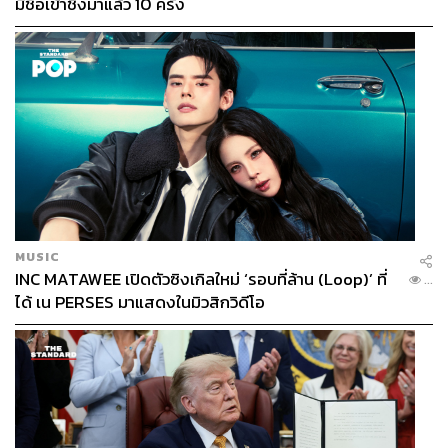
มีชื่อเข้าชิงมาแล้ว 10 ครั้ง
ขยะเท่านั้น ลองนำไปปรับใช้ใน T77 Community ทั้ง 8
โครงการ การแยกขยะดีขึ้นมาก”
พิสูจน์อักษร: พรนภัส ชำนาญค้า
TAGS:
อสังหาริมทรัพย์
Advertorial
แสนสิริ
การแยกขยะ
New Normal
Waste Management
MUSIC
INC MATAWEE เปิดตัวซิงเกิลใหม่ ‘รอบที่ล้าน (Loop)’ ที่
...
ได้ เน PERSES มาแสดงในมิวสิกวิดีโอ
98
ABOUT THE AUTHOR