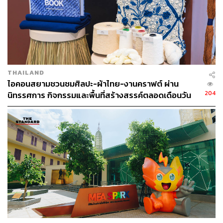
THAILAND
ไอคอนสยามชวนชมศิลปะ-ผ้าไทย-งานคราฟต์ ผ่าน
204
นิทรรศการ กิจกรรมและพื้นที่สร้างสรรค์ตลอดเดือนวัน
แม่ [ADVERTORIAL]
สิ่งที่น่าสนใจกว่านั้นคือ สองสัปดาห์สุดท้ายของเดือนมีนาคม
พบหน้ากากอนามัยใช้แล้วเฉลี่ย 55,000 ชิ้นใน T77
Community จริยากล่าวว่า “นอกจากปริมาณขยะจาก Food
Delivery เพิ่มขึ้นถึง 45 เปอร์เซ็นต์ โดยเป็นรีไซเคิลประเภท
พลาสติกและกระป๋องอะลูมิเนียมเพิ่มสูงขึ้นถึง 1 หมื่น