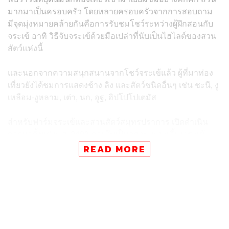
มากมาเป็นครอบครัว โดยหลายครอบครัวจากการสอบถาม
มีจุดมุ่งหมายคล้ายกันคือการรับชมโชว์ระหว่างผู้ฝึกสอนกับ
จระเข้ อาทิ วิธีจับจระเข้ด้วยมือเปล่าที่นับเป็นไฮไลต์ของสวน
สัตว์แห่งนี้
และนอกจากความสนุกสนานจากโชว์จระเข้แล้ว ผู้ที่มาท่อง
เที่ยวยังได้ชมการแสดงช้าง ลิง และสัตว์ชนิดอื่นๆ เช่น ชะนี, งู
เหลือม-งูหลาม, เต่า, นก, อูฐ, ฮิปโปโปเตมัส
สำหรับฟาร์มจระเข้และสวนสัตว์สมุทรปราการ เปิดดำเนิน
การมาตั้งแต่ พ.ศ. 2493 ภายในเป็นสถานเพาะเลี้ยงจระเข้
กว่า 40,000 ตัว นอกจากจระเข้ยังมีส่วนที่เป็นสวนสัตว์เปิดให้
READ MORE
บริการ และมีพิพิธภัณฑ์ไดโนเสาร์ซึ่งจัดแสดงกระดูกและหุ่น
จำลองไดโนเสาร์ขนาดเท่าตัวจริง พร้อมฉายสไลด์มัลติวิชัน
ว่าด้วยเรื่องของมนุษย์และสัตว์ดึกดำบรรพ์
ฟาร์มจระเข้ฯ แห่งนี้ยังเป็นส่วนหนึ่งของคำขวัญจังหวัด
สมุทรปราการคือ ป้อมยุทธนาวี พระเจดีย์กลางน้ำ ฟาร์ม