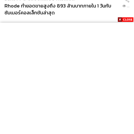
Rhode ทำยอดขายสูงถึง 893 ล้านบาทภายใน 1 วันกับ
...
ซัมเมอร์คอลเล็กชันล่าสุด
News
Wealth
Pop
Podcast
Video
Now
Opinion
Careers
Events
Privacy
About
Contact
Policy
FOR
ADVERTISING
MEMBERSHIP