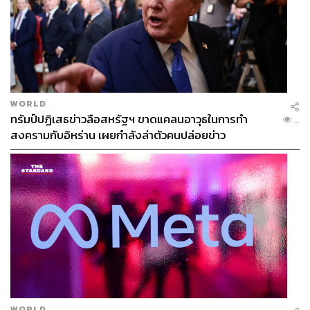
WORLD
2.2K
ทรัมป์ปฏิเสธข่าวลือสหรัฐฯ ขาดแคลนอาวุธในการทำ
...
สงครามกับอิหร่าน เผยกำลังล่าตัวคนปล่อยข่าว
ABOUT THE AUTHOR
THE STANDARD TEAM
กองบรรณาธิการ THE STANDARD
ABOUT THE PHOTOGRAPHER
ฐานิส สุดโต
บรรณาธิการภาพ ประจำสำนักข่าว THE
STANDARD
WORLD