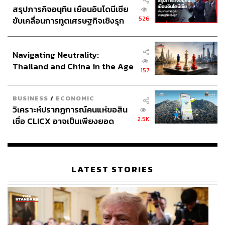
สรุปภารกิจอนุทิน เยือนอินโดนีเซีย
526
ขับเคลื่อนการทูตเศรษฐกิจเชิงรุก
ประกาศหุ้นส่วนยุทธศาสตร์ไทย –
อินโดนีเซีย
Navigating Neutrality:
Thailand and China in the Age
157
of a New Global Order
BUSINESS
/
ECONOMIC
วิเคราะห์ปรากฏการณ์คนแห่ขอสิน
2.5K
เชื่อ CLICX อาจเป็นเพียงยอด
ภูเขาน้ำแข็ง ของปัญหาหนี้ครัว
เรือนไทยที่ถูกซุกไว้
LATEST STORIES
TAGS:
สมุทรปราการ
ฟาร์มจระเข้สมุทรปราการ
สวนสัตว์