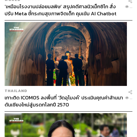
‘เหมือนโรงงานปล่อยมลพิษ’ สรุปคดีศาลนิวเม็กซิโก สั่ง
...
ปรับ Meta ชี้กระทบสุขภาพจิตเด็ก คุมเข้ม AI Chatbot
THAILAND
เกาะติด ICOMOS ลงพื้นที่ ‘วัดอุโมงค์’ ประเมินคุณค่าล้านนา
...
ดันเชียงใหม่สู่มรดกโลกปี 2570