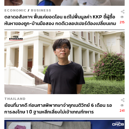
ECONOMIC
/
BUSINESS
ตลาดอสังหาฯ ฟื้นแค่ยอดโอน แต่ไม่ฟื้นมูลค่า KKP ชี้ผู้ซื้อ
215
หันหาของถูก-บ้านมือสอง กดดีเวลอปเปอร์ต้องเปลี่ยนเกม
THAILAND
ย้อนที่มาคดี ก่อนศาลพิพากษาจำคุกเนติวิทย์ 6 เดือน รอ
241
การลงโทษ 1 ปี ฐานหลีกเลี่ยงไม่เข้าเกณฑ์ทหาร