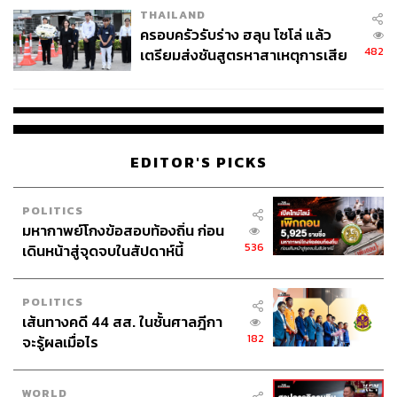
THAILAND
ครอบครัวรับร่าง ฮลุน โซโล่ แล้ว
482
เตรียมส่งชันสูตรหาสาเหตุการเสีย
ชีวิต
EDITOR'S PICKS
POLITICS
มหากาพย์โกงข้อสอบท้องถิ่น ก่อน
536
เดินหน้าสู่จุดจบในสัปดาห์นี้
POLITICS
เส้นทางคดี 44 สส. ในชั้นศาลฎีกา
182
จะรู้ผลเมื่อไร
WORLD