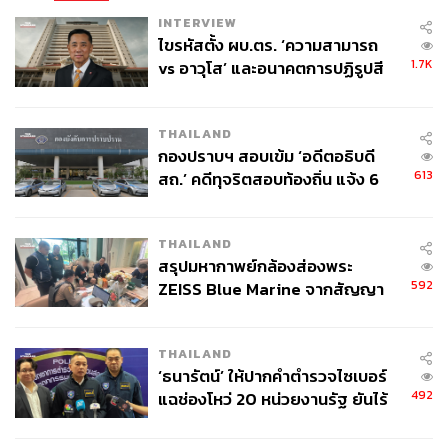
INTERVIEW
ไขรหัสตั้ง ผบ.ตร. ‘ความสามารถ
1.7K
vs อาวุโส’ และอนาคตการปฏิรูปสี
กากี กับ พล.ต.อ. เอก อังสนานนท์
THAILAND
กองปราบฯ สอบเข้ม ‘อดีตอธิบดี
613
สถ.’ คดีทุจริตสอบท้องถิ่น แจ้ง 6
ข้อหาหนัก จ่อชง ป.ป.ช. 12 ส.ค. นี้
THAILAND
สรุปมหากาพย์กล้องส่องพระ
592
ZEISS Blue Marine จากสัญญา
ผลิต 8.3 ล้าน สู่ข้อพิพาท ‘มา
เวลล์ฯ’ ฟ้อง ‘โทน บางแค’ ผิดนัด
THAILAND
จ่ายหนี้-แอบระบุแบรนด์
‘ธนารัตน์’ ให้ปากคำตำรวจไซเบอร์
492
แฉช่องโหว่ 20 หน่วยงานรัฐ ยันไร้
นัยทางการเมือง