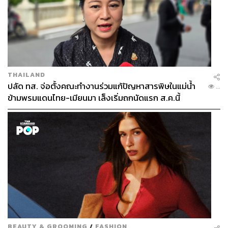
THAILAND
ปลัด ทส. จ่อตั้งคณะทำงานร่วมแก้ปัญหาสารพิษในแม่น้ำ
...
ข้ามพรมแดนไทย-เมียนมา เล็งเริ่มถกนัดแรก ส.ค.นี้
BEAUTY & GROOMING
/
FASHION