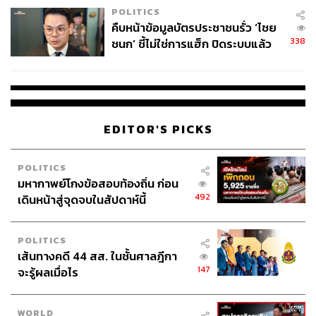
POLITICS
คืบหน้าข้อมูลบัตรประชาชนรั่ว ‘ไชย
338
ชนก’ ชี้ไม่ใช่การแฮ็ก ปิดระบบแล้ว
พบต้นตอจาก IP เดียว
EDITOR'S PICKS
POLITICS
มหากาพย์โกงข้อสอบท้องถิ่น ก่อน
492
เดินหน้าสู่จุดจบในสัปดาห์นี้
POLITICS
เส้นทางคดี 44 สส. ในชั้นศาลฎีกา
147
จะรู้ผลเมื่อไร
WORLD