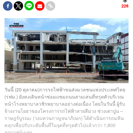
226
วันนี้ (20 ตุลาคม)การรถไฟฟ้าขนส่งมวลชนแห่งประเทศไทย
(รฟม.) ยังคงเดินหน้าซ่อมแซมถนนสามเสนที่ทรุดตัวบริเวณ
หน้าโรงพยาบาลวชิรพยาบาลอย่างต่อเนื่อง โดยในวันนี้ ผู้รับ
จ้างงานโยธาของโครงการรถไฟฟ้าสายสีม่วง ช่วงเตาปูน –
ราษฎร์บูรณะ (วงแหวนกาญจนาภิเษก) ได้ดำเนินการถมหิน
คลุกเพื่อปรับระดับพื้นที่ในจุดที่ทรุดตัวไปแล้วกว่า 1,800
ลูกบาศก์เมตร