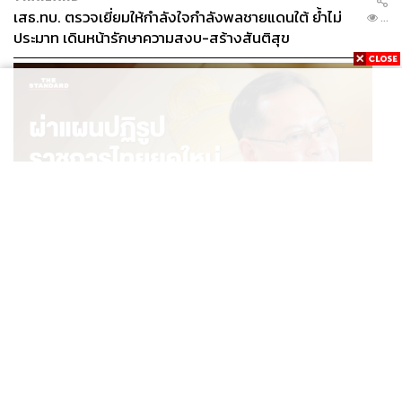
เสธ.ทบ. ตรวจเยี่ยมให้กำลังใจกำลังพลชายแดนใต้ ย้ำไม่
...
ประมาท เดินหน้ารักษาความสงบ-สร้างสันติสุข
POLITICS
ผ่าแผนปฏิรูปราชการไทยยุคใหม่ ‘รัฐจิ๋วแต่แจ๋ว’ ในแบบ
...
ปกรณ์ นิลประพันธ์