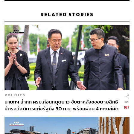
RELATED STORIES
POLITICS
นายกฯ นำถก ครม.ก่อนหยุดยาว จับตาคลังชงขยายสิทธิ
167
บัตรสวัสดิการแห่งรัฐถึง 30 ก.ย. พร้อมผ่อน 4 เกณฑ์คัด
กรองผู้มีสิทธิ
TAGS:
การรถไฟฟ้าขนส่งมวลชนแห่งประเทศไทย (รฟม.)
ถนนทรุดตัว
ถนนสามเสน
สน.สามเสน