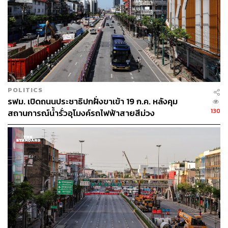
POLITICS
225
รฟม. เปิดถนนประชาธิปกฝั่งขาเข้า 19 ก.ค. หลังคุม
130
สถานการณ์น้ำรั่วอุโมงค์รถไฟฟ้าสายสีม่วง
ABOUT THE AUTHOR
THE STANDARD TEAM
กองบรรณาธิการ THE STANDARD