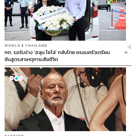
WORLD
/
THAILAND
กต. รอรับร่าง ‘ฮลุน โซโล่’ กลับไทย ครอบครัวเตรียม
...
ชันสูตรสาเหตุการเสียชีวิต
FASHION