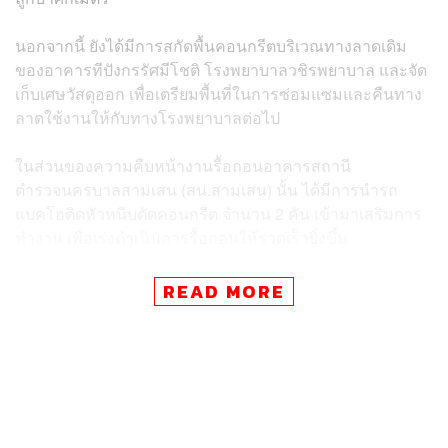
นอกจากนี้ ยังได้มีการสกัดพื้นคอนกรีตบริเวณทางลาดเดิม
ของอาคารทีปังกรรัศมีโชติ โรงพยาบาลวชิรพยาบาล และจัด
เก็บเศษวัสดุออก เพื่อเตรียมพื้นที่ในการซ่อมแซมและคืนทาง
ลาดใช้งานให้กับทางโรงพยาบาลต่อไป
ในส่วนของความคืบหน้างานรื้อถอนอาคารสถานี
ตำรวจนครบาลสามเสน (สน.สามเสน) นั้น ได้มีการนำรถ
แบคโฮติดหัวหนีบตัดคอนกรีต จำนวน 2 คัน เข้ามาเสริมการ
ทำงาน เพื่อเร่งดำเนินการรื้อถอนให้รวดเร็วยิ่งขึ้น
รฟม. ยังคงติดตาม ตรวจสอบ และประเมินสภาพอาคาร
READ MORE
สน.สามเสน อาคารแฟลตตำรวจ และอาคารโดยรอบอย่าง
ต่อเนื่อง เพื่อให้เกิดความปลอดภัยสูงสุดในการปฏิบัติงานและ
ต่อประชาชนในพื้นที่ใกล้เคียง