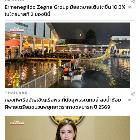
Ermenegildo Zegna Group มียอดขายเติบโตขึ้น 10.3%
...
ในไตรมาสที่ 2 ของปีนี้
THAILAND
กองทัพเรืออัญเชิญเรือพระที่นั่งสุพรรณหงส์ ลงน้ำซ้อม
...
ฝีพายเตรียมขบวนพยุหยาตราทางชลมารค ปี 2569