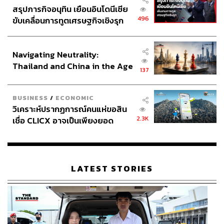
สรุปภารกิจอนุทิน เยือนอินโดนีเซีย
496
ขับเคลื่อนการทูตเศรษฐกิจเชิงรุก
ประกาศหุ้นส่วนยุทธศาสตร์ไทย –
อินโดนีเซีย
Navigating Neutrality:
Thailand and China in the Age
137
of a New Global Order
BUSINESS
/
ECONOMIC
วิเคราะห์ปรากฏการณ์คนแห่ขอสิน
2.3K
เชื่อ CLICX อาจเป็นเพียงยอด
ภูเขาน้ำแข็ง ของปัญหาหนี้ครัว
เรือนไทยที่ถูกซุกไว้
LATEST STORIES