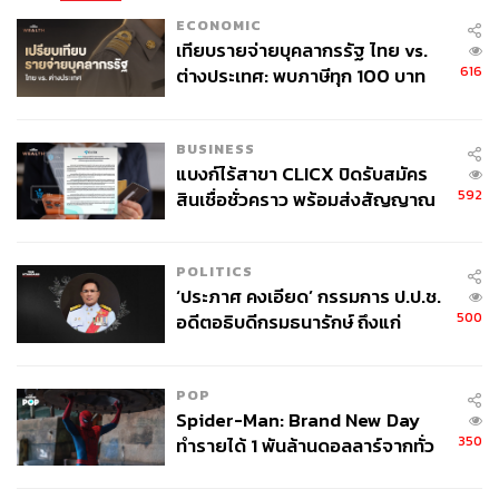
ECONOMIC
เทียบรายจ่ายบุคลากรรัฐ ไทย vs.
616
ต่างประเทศ: พบภาษีทุก 100 บาท
ของคนไทยใช้ไปกับข้าราชการเฉียด
40 บาท
BUSINESS
แบงก์ไร้สาขา CLICX ปิดรับสมัคร
592
สินเชื่อชั่วคราว พร้อมส่งสัญญาณ
เตือนกลุ่มกู้เงินผิดวัตถุประสงค์-ให้
ข้อมูลเท็จ เตรียมดำเนินคดีเด็ดขาด
POLITICS
‘ประภาศ คงเอียด’ กรรมการ ป.ป.ช.
500
อดีตอธิบดีกรมธนารักษ์ ถึงแก่
อนิจกรรม
POP
Spider-Man: Brand New Day
350
ทำรายได้ 1 พันล้านดอลลาร์จากทั่ว
โลกภายใน 6 วัน