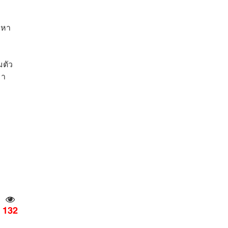
งหา
มตัว
มา
132