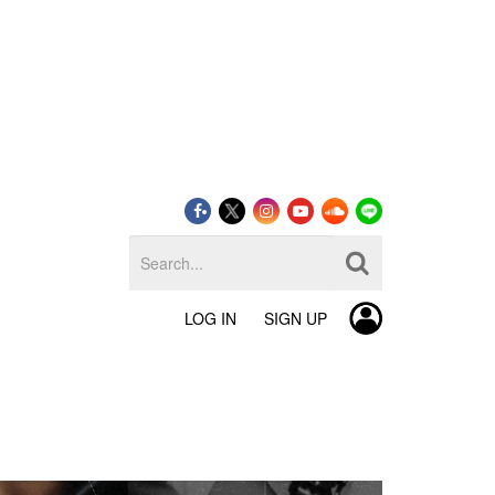
LOG IN
SIGN UP