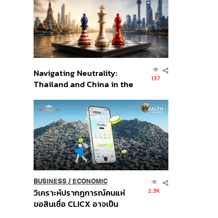
อินโดนีเซีย
Navigating Neutrality:
137
Thailand and China in the
Age of a New Global
Order
BUSINESS
/
ECONOMIC
2.3K
วิเคราะห์ปรากฏการณ์คนแห่
ขอสินเชื่อ CLICX อาจเป็น
เพียงยอดภูเขาน้ำแข็ง ของ