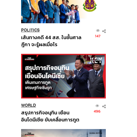
POLITICS
147
เส้นทางคดี 44 สส. ในชั้นศาล
ฎีกา จะรู้ผลเมื่อไร
WORLD
496
สรุปภารกิจอนุทิน เยือน
อินโดนีเซีย ขับเคลื่อนการทูต
เศรษฐกิจเชิงรุก ประกาศหุ้น
ส่วนยุทธศาสตร์ไทย –