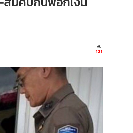
ิน-สมคบกันฟอกเงิน
131