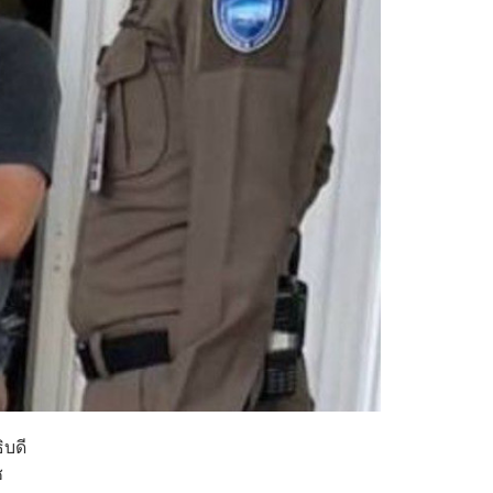
ิบดี
ช