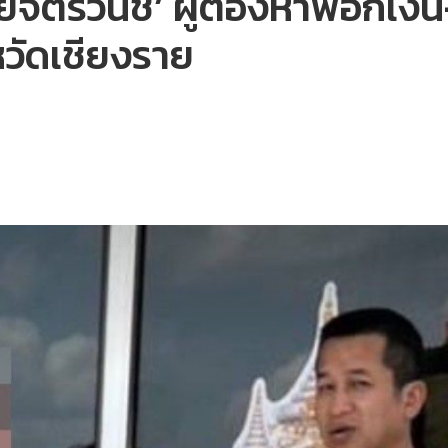
ยจิตรวนิช’ ผู้ต้องหาฟอกเง
งหวัดเชียงราย