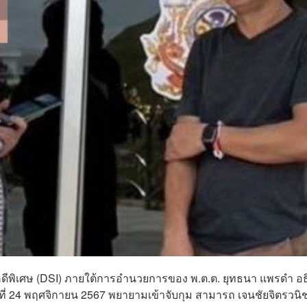
คดีพิเศษ (DSI) ภายใต้การอำนวยการของ พ.ต.ต. ยุทธนา แพรดำ อธ
 24 พฤศจิกายน 2567 พยายามเข้าจับกุม สามารถ เจนชัยจิตรวนิ