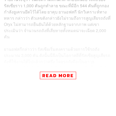
รัสเซียราว 1,000 คันถูกทำลาย ขณะที่มีอีก 544 คันที่ถูกกอง
กำลังยูเครนยึดไว้ได้โดย ยาคุบ ยานอฟสกี นักวิเคราะห์ทาง
ทหาร กล่าวว่า ตัวเลขดังกล่าวยังไม่รวมถึงการสูญเสียรถถังที่
Oryx ไม่สามารถยืนยันได้ด้วยหลักฐานจากภาพ แต่เขา
ประเมินว่า จำนวนรถถังที่เสียหายทั้งหมดน่าจะเฉียด 2,000
คัน
ยานอฟสกีกล่าวว่า รัสเซียเริ่มสงครามด้วยการใช้รถถัง
ประมาณ 3,000 คัน ดังนั้นนี่จึงเป็นโอกาสดีที่รัสเซียสูญเสียรถ
ถังที่ใช้งานได้ไปแล้วกว่าครึ่ง โดยรถถังถือเป็นอาวุธ
ยุทโธปกรณ์สำคัญในการทำศึกกับยูเครน และถือเป็นหนึ่งใน
อาวุธหลักสำหรับทั้งฝ่ายรัสเซียและยูเครนที่จะชิงความได้
READ MORE
เปรียบเหนือสนามรบ
สถานการณ์ดังกล่าวถือว่าอาจเป็นเกมที่ยากลำบากสำหรับ
รัสเซีย หลังจากเมื่อไม่กี่สัปดาห์ที่ผ่านมาชาติตะวันตกซึ่งนำ
โดยสหรัฐอเมริกา เยอรมนี และอังกฤษ ได้ให้คำมั่นว่าจะจัด
ส่งรถถังแก่ยูเครน ขณะที่ วาดิม โอเมลเชนโก