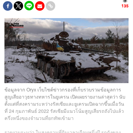
135
ข้อมูลจาก Oryx เว็บไซต์ข่าวกรองที่เก็บรวบรวมข้อมูลการ
สูญเสียอาวุธทางทหารในยูเครน เปิดเผยรายงานล่าสุดว่า นับ
ตั้งแต่ที่สงครามระหว่างรัสเซียและยูเครนเปิดฉากขึ้นเมื่อวัน
ที่ 24 กุมภาพันธ์ 2022 รัสเซียมีแนวโน้มสูญเสียรถถังไปแล้ว
ครึ่งหนึ่งของจำนวนที่ยกทัพเข้ามา
รายงานระบุว่า ในสงครามที่กินเวลาเกือบหนึ่งปี รถถังของ