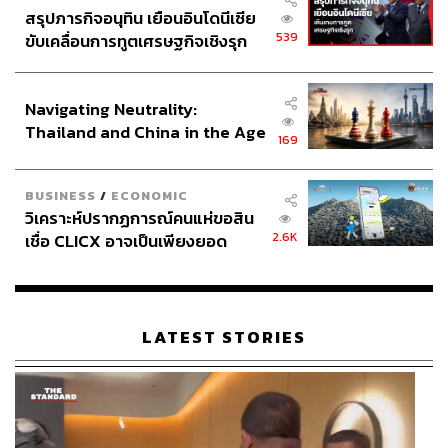
สรุปภารกิจอนุทิน เยือนอินโดนีเซีย
539
ขับเคลื่อนการทูตเศรษฐกิจเชิงรุก
ประกาศหุ้นส่วนยุทธศาสตร์ไทย –
อินโดนีเซีย
Navigating Neutrality:
Thailand and China in the Age
169
of a New Global Order
BUSINESS
/
ECONOMIC
วิเคราะห์ปรากฏการณ์คนแห่ขอสิน
2.6K
เชื่อ CLICX อาจเป็นเพียงยอด
ภูเขาน้ำแข็ง ของปัญหาหนี้ครัว
เรือนไทยที่ถูกซุกไว้
LATEST STORIES