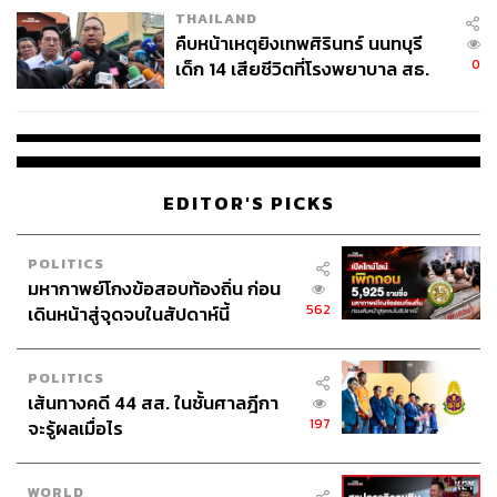
THAILAND
คืบหน้าเหตุยิงเทพศิรินทร์ นนทบุรี
0
เด็ก 14 เสียชีวิตที่โรงพยาบาล สธ.
ยืนยันครูเสียชีวิต 5 ราย เจ็บ 22
ราย
EDITOR'S PICKS
POLITICS
มหากาพย์โกงข้อสอบท้องถิ่น ก่อน
562
เดินหน้าสู่จุดจบในสัปดาห์นี้
POLITICS
เส้นทางคดี 44 สส. ในชั้นศาลฎีกา
197
จะรู้ผลเมื่อไร
WORLD