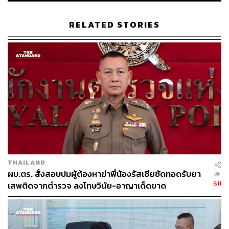
RELATED STORIES
TAGS:
Russia
Ukraine
รถถัง
วิกฤตรัสเซีย vs ยูเครน
Leopard 2
135
THAILAND
ผบ.ตร. สั่งสอบปมผู้ต้องหาฆ่าพี่น้องรัสเซียซัดทอดรับยา
ABOUT THE AUTHOR
611
เสพติดจากตำรวจ ลงโทษวินัย-อาญาเด็ดขาด
เซน สิริทรัพย์ทวี
นักศึกษาฝึกงานกองข่าวต่างประเทศ