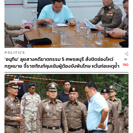
POLITICS
‘อนุทิน’ ลุยสางคดีฆาตกรรม 5 ศพชลบุรี สั่งปิดช่องโหว่
190
กฎหมาย จี้ราชทัณฑ์คุมเข้มผู้ต้องขังพ้นโทษ หวั่นก่อเหตุซ้ำ
รอย