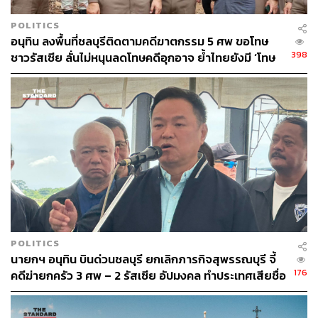
POLITICS
อนุทิน ลงพื้นที่ชลบุรีติดตามคดีฆาตกรรม 5 ศพ ขอโทษ
398
ชาวรัสเซีย ลั่นไม่หนุนลดโทษคดีอุกอาจ ย้ำไทยยังมี ‘โทษ
ประหาร’
POLITICS
นายกฯ อนุทิน บินด่วนชลบุรี ยกเลิกภารกิจสุพรรณบุรี จี้
176
คดีฆ่ายกครัว 3 ศพ – 2 รัสเซีย อัปมงคล ทำประเทศเสียชื่อ
เสียง