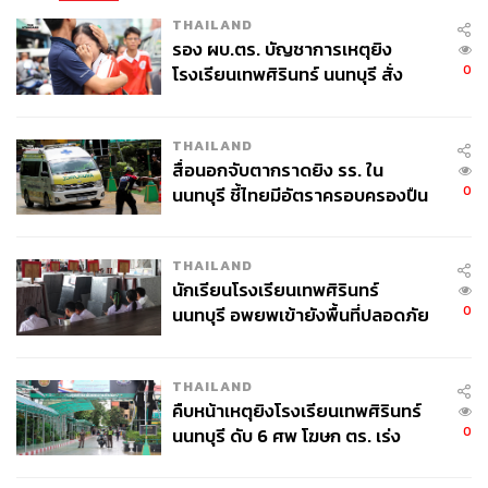
THAILAND
รอง ผบ.ตร. บัญชาการเหตุยิง
0
โรงเรียนเทพศิรินทร์ นนทบุรี สั่ง
ค้นหา 2 รอบยืนยันไร้คนติดค้าง พบ
ศพปู่-ย่าที่บ้านพักผู้ก่อเหตุ
THAILAND
สื่อนอกจับตากราดยิง รร. ใน
0
นนทบุรี ชี้ไทยมีอัตราครอบครองปืน
สูงในระดับต้นของภูมิภาค
THAILAND
นักเรียนโรงเรียนเทพศิรินทร์
0
นนทบุรี อพยพเข้ายังพื้นที่ปลอดภัย
ชั่วคราว หลังเหตุใช้อาวุธปืนภายใน
โรงเรียนคลี่คลาย
THAILAND
คืบหน้าเหตุยิงโรงเรียนเทพศิรินทร์
0
นนทบุรี ดับ 6 ศพ โฆษก ตร. เร่ง
สอบปมขโมยปืนปู่ก่อเหตุ