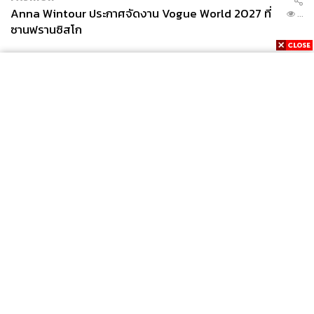
Anna Wintour ประกาศจัดงาน Vogue World 2027 ที่
...
ซานฟรานซิสโก
News
Wealth
Pop
Podcast
Video
Now
Opinion
Careers
Events
Privacy
About
Contact
Policy
FOR
ADVERTISING
MEMBERSHIP