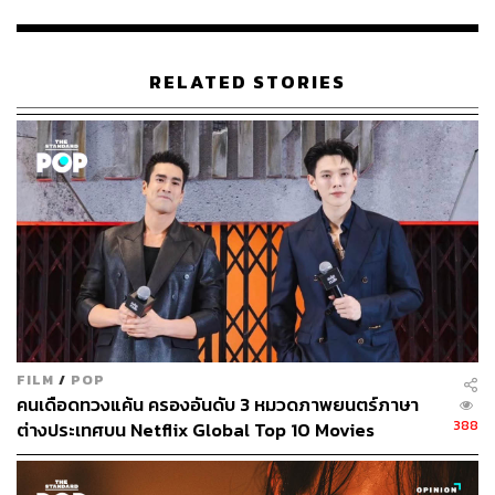
รุ ซาโต้, ทาเคอิ เอมิ, มุเนทากะ อาโอกิ, อาโออิ ยู รวมถึงสอง
นักแสดงชุดใหม่อย่าง แมคเคนยู อาราตะ ที่จะมารับบทเป็น
เอนิชิ ตัวร้ายหลักในภาคนี้ และ คาซุมิ อาริมุระ ที่จะมารับบท
RELATED STORIES
เป็น ยูกิชิโระ โทโมเอะ ภรรยาคนแรกของเคนชิน
และหากใครที่อยากจะกลับไปทบทวนเรื่องราวของ
Rurouni
Kenshin
ฉบับภาพยนตร์ทั้ง 3 ภาคเพื่อเตรียมตัวชม
Rurouni
Kenshin: The Final
ก็สามารถรับชมแบบถูกลิขสิทธิ์ได้ผ่าน
ทาง Netflix เช่นเดียวกัน
รับชมทีเซอร์ได้ที่นี่
FILM
/
POP
คนเดือดทวงแค้น ครองอันดับ 3 หมวดภาพยนตร์ภาษา
388
ต่างประเทศบน Netflix Global Top 10 Movies