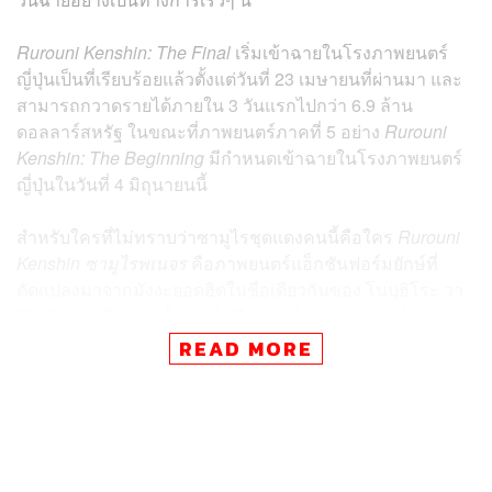
Rurouni Kenshin: The Final
เริ่มเข้าฉายในโรงภาพยนตร์
ญี่ปุ่นเป็นที่เรียบร้อยแล้วตั้งแต่วันที่ 23 เมษายนที่ผ่านมา และ
สามารถกวาดรายได้ภายใน 3 วันแรกไปกว่า 6.9 ล้าน
ดอลลาร์สหรัฐ ในขณะที่ภาพยนตร์ภาคที่ 5 อย่าง
Rurouni
Kenshin: The Beginning
มีกำหนดเข้าฉายในโรงภาพยนตร์
ญี่ปุ่นในวันที่ 4 มิถุนายนนี้
สำหรับใครที่ไม่ทราบว่าซามูไรชุดแดงคนนี้คือใคร
Rurouni
Kenshin ซามูไรพเนจร
คือภาพยนตร์แอ็กชันฟอร์มยักษ์ที่
ดัดแปลงมาจากมังงะยอดฮิตในชื่อเดียวกันของ โนบุฮิโระ วา
สึกิ เริ่มออกตีพิมพ์ครั้งแรกในปี 1994 ในนิตยสารการ์ตูนราย
สัปดาห์ Shonen Jump บอกเล่าเรื่องราวของอดีตมือสังหาร ฮิ
READ MORE
มูระ เคนชิน ซามูไรที่สาบานกับคนเองว่าจะไม่ฆ่าฟันผู้ใดอีก
และพก ‘ดาบสลับคม’ ไว้เพื่อใช้ปกป้องผู้อื่นเท่านั้น
โดยฉบับภาพยนตร์ได้มีการสร้างออกมาแล้วจำนวน 3 ภาค
ด้วยกันได้แก่
Rurouni Kenshin เคนชิน ซามูไรเอ็กซ์
(2014)