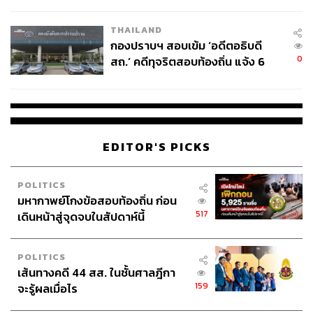
โลกภายใน 6 วัน
THAILAND
กองปราบฯ สอบเข้ม ‘อดีตอธิบดี
0
สถ.’ คดีทุจริตสอบท้องถิ่น แจ้ง 6
ข้อหาหนัก จ่อชง ป.ป.ช. 12 ส.ค. นี้
EDITOR'S PICKS
POLITICS
มหากาพย์โกงข้อสอบท้องถิ่น ก่อน
517
เดินหน้าสู่จุดจบในสัปดาห์นี้
POLITICS
เส้นทางคดี 44 สส. ในชั้นศาลฎีกา
159
จะรู้ผลเมื่อไร