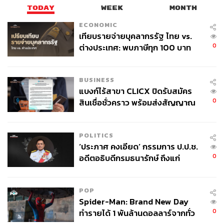
TODAY
WEEK
MONTH
ECONOMIC
เทียบรายจ่ายบุคลากรรัฐ ไทย vs.
0
ต่างประเทศ: พบภาษีทุก 100 บาท
ของคนไทยใช้ไปกับข้าราชการเฉียด
40 บาท
BUSINESS
แบงก์ไร้สาขา CLICX ปิดรับสมัคร
0
สินเชื่อชั่วคราว พร้อมส่งสัญญาณ
เตือนกลุ่มกู้เงินผิดวัตถุประสงค์-ให้
ข้อมูลเท็จ เตรียมดำเนินคดีเด็ดขาด
POLITICS
‘ประภาศ คงเอียด’ กรรมการ ป.ป.ช.
0
อดีตอธิบดีกรมธนารักษ์ ถึงแก่
อนิจกรรม
POP
Spider-Man: Brand New Day
0
ทำรายได้ 1 พันล้านดอลลาร์จากทั่ว