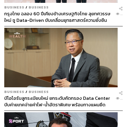
BUSINESS
/
BUSINESS
กรุงไทย ฉลอง 60 ปีเคียงข้างเศรษฐกิจไทย ลุยทศวรรษ
...
ใหม่ ชู Data-Driven ขับเคลื่อนยุทธศาสตร์ความยั่งยืน
BUSINESS
/
BUSINESS
บีโอไอรับลูกระเบียบใหม่ ยกระดับคัดกรอง Data Center
...
บีบค่ายเทคจ่ายค่าไฟ-น้ำอัตราพิเศษ พร้อมกางแผนยึด
ประโยชน์ประเทศเป็นหลัก