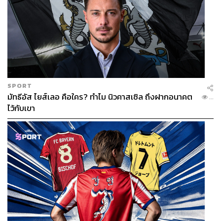
SPORT
มัทธีอัส ไยส์เลอ คือใคร? ทำไม นิวคาสเซิล ถึงฝากอนาคต
...
ไว้กับเขา