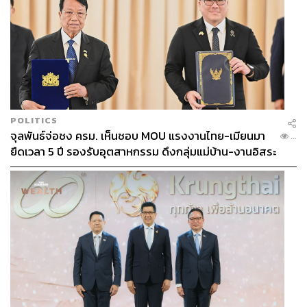
POLITICS
จุลพันธ์จ่อชง ครม. เห็นชอบ MOU แรงงานไทย-เมียนมา
...
ยืดเวลา 5 ปี รองรับอุตสาหกรรม ดึงกลุ่มแม่บ้าน-งานอิสระ
เข้าสู่ระบบประกันสังคม