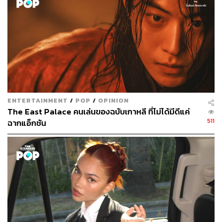
พิสูจน์อักษร: พรนภัส ชำนาญค้า
อ้างอิง:
https://en.wikipedia.org/wiki/Rurouni_Kenshin_Sais
h%C5%ABsh%C5%8D:_The_Final
ENTERTAINMENT
/
POP
/
OPINION
https://thestandard.co/rurouni-kenshin-the-final-chapt
The East Palace คนเล่นของฉบับเกาหลี ที่ไม่ได้มีดีแค่
er/
511
ฉากแอ็กชัน
TAGS:
Netflix
Rurouni Kenshin: The Final Chapter
Rurouni Kenshin