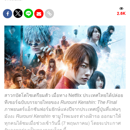
2.6K
สาวกบัตโตไซเตรียมตัว เมื่อทาง Netflix ประเทศไทยได้ปล่อย
ทีเซอร์ฉบับบรรยายไทยของ
Rurouni Kenshin: The Final
ภาพยนตร์แอ็กชันฟอร์มยักษ์แห่งปีจากประเทศญี่ปุ่นที่แฟนๆ
มังงะ
Rurouni Kenshin ซามูไรพเนจร
ต่างเฝ้ารอ ออกมาให้
ทุกคนได้ชมเมื่อช่วงเช้าวันนี้ (7 พฤษภาคม) โดยจะประกาศ
วันฉายอย่างเป็นทางการเร็วๆ นี้