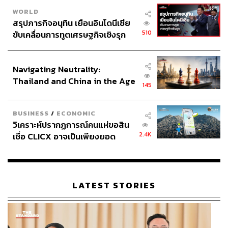
WORLD
สรุปภารกิจอนุทิน เยือนอินโดนีเซีย
510
ขับเคลื่อนการทูตเศรษฐกิจเชิงรุก
ประกาศหุ้นส่วนยุทธศาสตร์ไทย –
อินโดนีเซีย
Navigating Neutrality:
Thailand and China in the Age
145
of a New Global Order
BUSINESS
/
ECONOMIC
วิเคราะห์ปรากฏการณ์คนแห่ขอสิน
2.4K
เชื่อ CLICX อาจเป็นเพียงยอด
ภูเขาน้ำแข็ง ของปัญหาหนี้ครัว
เรือนไทยที่ถูกซุกไว้
LATEST STORIES