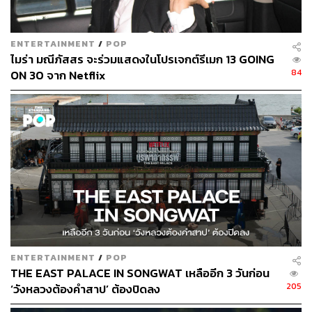
2.6K
ENTERTAINMENT
/
POP
ไมร่า มณีภัสสร จะร่วมแสดงในโปรเจกต์รีเมก 13 GOING
84
ON 30 จาก Netflix
ABOUT THE AUTHOR
สุพัฒน์ ศิวะพรพันธ์
Content Creator ผู้หลงใหลในทุกศาสตร์และ
วัฒนธรรมของประเทศญี่ปุ่น
ENTERTAINMENT
/
POP
THE EAST PALACE IN SONGWAT เหลืออีก 3 วันก่อน
205
‘วังหลวงต้องคำสาป’ ต้องปิดลง