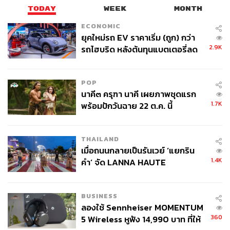
TODAY
WEEK
MONTH
THE STANDARD TEAM
กองบรรณาธิการ THE STANDARD
ECONOMIC
ยุคใหม่รถ EV ราคาเริ่ม (ถูก) กว่า
2.9K
รถไฮบริด หลังต้นทุนแบตเตอรี่ลด
ลง - จีนแห่บุกตลาดเกิดใหม่
POP
นาคี๓ ครุฑา นาคี เผยภาพชุดแรก
1.7K
พร้อมปักวันฉาย 22 ต.ค. นี้
THAILAND
เมื่อถนนกลายเป็นรันเวย์ ‘แยกริน
1.4K
คำ’ จัด LANNA HAUTE
COUTURE กลางสายฝน
BUSINESS
ลองใช้ Sennheiser MOMENTUM
360
5 Wireless หูฟัง 14,990 บาท ที่ให้