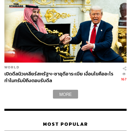
ภาพ:
กองทัพอากาศไทย Royal Thai Air Force / Facebook
อ้างอิง:
กองทัพอากาศไทย Royal Thai Air Force
TAGS:
แรงงานไทย
แรงงานไทยในต่างประเทศ
สุทิน คลังแสง
กองทัพอากาศไทย
Hamas
เหตุฮามาสโจมตีอิสราเอล
เสกสรร คันธา
Palestine
Israel
สงคราม
คนไทยในต่างแดน
WORLD
เปิดดีลนิวเคลียร์สหรัฐฯ-ซาอุดีอาระเบีย เงื่อนไขคืออะไร
167
ทำไมทรัมป์ถึงตอบรับดีล
MORE
296
MOST POPULAR
ABOUT THE AUTHOR