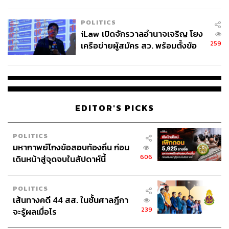
ผู้ใช้ถอดเปลี่ยนแบตเองได้ ก่อนกฎ
EU บังคับปีหน้า
POLITICS
iLaw เปิดจักรวาลอำนาจเจริญ โยง
259
เครือข่ายผู้สมัคร สว. พร้อมตั้งข้อ
สังเกตลงสมัครตรงคุณสมบัติหรือ
ไม่
EDITOR'S PICKS
POLITICS
มหากาพย์โกงข้อสอบท้องถิ่น ก่อน
606
เดินหน้าสู่จุดจบในสัปดาห์นี้
POLITICS
เส้นทางคดี 44 สส. ในชั้นศาลฎีกา
239
จะรู้ผลเมื่อไร