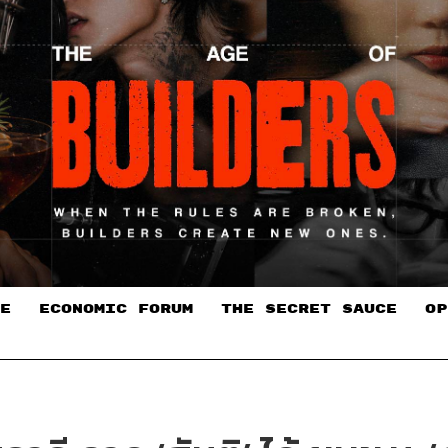
E
ECONOMIC FORUM
THE SECRET SAUCE​
OP