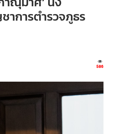
ภาณุมาศ’ นั่ง
ัญชาการตำรวจภูธร
586