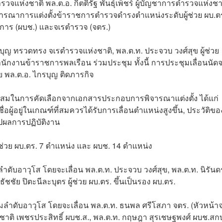
รวจแห่งชาติ พล.ต.อ. กิตติ์รัฐ พันธุ์เพ็ชร์ ผู้บัญชาการตำรวจแห่งชา
ณาการแต่งตั้งข้าราชการตำรวจดำรงตำแหน่งระดับผู้ช่วย ผบ.ต
าการ (ผบช.) และจเรตำรวจ (จตร.)
รบุญ ทรวดทรง จเรตำรวจแห่งชาติ, พล.ต.ท. ประจวบ วงศ์สุข ผู้ช่วย
กงานข้าราชการพลเรือน ร่วมประชุม ทั้งนี้ การประชุมเลื่อนนัด
วย พล.ต.อ. ไกรบุญ ติดภารกิจ
สมในการคัดเลือกจากเอกสารประกอบการพิจารณาแต่งตั้ง ได้แก่
ผู้อยู่ในเกณฑ์ที่สมควรได้รับการเลื่อนตำแหน่งสูงขึ้น, ประวัติขอ
ปผลการปฏิบัติงาน
้ช่วย ผบ.ตร. 7 ตำแหน่ง และ ผบช. 14 ตำแหน่ง
ำดับอาวุโส โดยจะเลื่อน พล.ต.ท. ประจวบ วงศ์สุข, พล.ต.ท. นิรันด
ัชชัย ปิตะนีละบุตร ผู้ช่วย ผบ.ตร. ขึ้นเป็นรอง ผบ.ตร.
ตามลำดับอาวุโส โดยจะเลื่อน พล.ต.ท. ธนพล ศรีโสภา จตร. (หัวหน้า
ภิชาติ เพชรประสิทธิ์ ผบช.ส., พล.ต.ท. กฤษฎา สุรเชษฐพงศ์ ผบช.สกบ