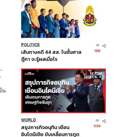
POLITICS
196
เส้นทางคดี 44 สส. ในชั้นศาล
ฎีกา จะรู้ผลเมื่อไร
.,
น
ป็น
WORLD
539
สรุปภารกิจอนุทิน เยือน
อินโดนีเซีย ขับเคลื่อนการทูต