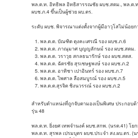
พล.ต.ท. อิทธิพล อิทธิสารรณชัย ผบช.สตม., พล.ต.
ผบช.ภ.4 ขึ้นเป็นผู้ช่วย ผบ.ตร.
ระดับ ผบช. พิจารณาแต่งตั้งจากผู้มีอาวุโสไม่น้อยก
พล.ต.ต. บัณฑิต ตุงคะเศรณี รอง ผบช.ภ.6
พล.ต.ต. ภาณุมาศ บุญญลักษม์ รอง ผบช.สตม.
พล.ต.ต. วราวุธ สกลธนารักษ์ รอง ผบช.สตส.
พล.ต.ต. ฉัตรชัย สุรเชษฐพงษ์ รอง ผบช.ภ.2
พล.ต.ต. อาทิชา เปาอินทร์ รอง ผบช.ภ.7
พล.ต.ต. ไพศาล ลือสมบูรณ์ รอง ผบช.ภ.5
พล.ต.ต.สุรจิต ชิงนวรรณ์ รอง ผบช.ภ.2
สำหรับตำแหน่งที่ถูกจับตามองเป็นพิเศษ ประกอบด้วย
รุ่น 48
พล.ต.ท. ยิ่งยศ เทพจำนงค์ ผบช.สกพ. (นรต.41) โย
พล.ต.ท. สุรพล เปรมบุตร ผบช.ประจำ สง.ผบ.ตร. (