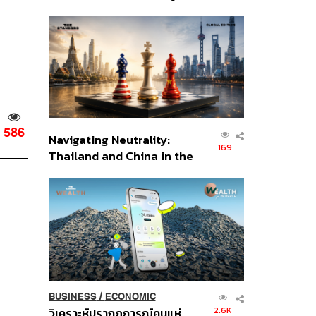
เศรษฐกิจเชิงรุก ประกาศหุ้น
ส่วนยุทธศาสตร์ไทย –
อินโดนีเซีย
586
Navigating Neutrality:
169
Thailand and China in the
Age of a New Global
Order
BUSINESS
/
ECONOMIC
2.6K
วิเคราะห์ปรากฏการณ์คนแห่