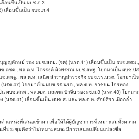
ลื่อนขึ้นเป็น ผบช.ภ.3
 เลื่อนขึ้นเป็น ผบช.ภ.4
 บุญญลักษม์ รอง ผบช.สตม. (จต) (นรต.41) เลื่อนขึ้นเป็น ผบช.สตม.,
 ผบช.ตชด., พล.ต.ท. ไตรรงค์ ผิวพรรณ ผบช.สพฐ. โยกมาเป็น ผบช.ปส
 ผบช.สพฐ., พล.ต.ท. เสนิต สำราญสำรวจกิจ ผบช.รร.นรต. โยกมาเป็
ร. (นรต.47) โยกมาเป็น ผบช.รร.นรต., พล.ต.ท. อาชยน ไกรทอง
น ผบช.สกพ., พล.ต.ต. มณฑล บัวจีบ รองผช.ส.3 (นรต.43) โยกมาเ
(นรต.41) เลื่อนขึ้นเป็น ผบช.ส. และ พล.ต.ท. ศักย์ศิรา เผือกอ่ำ
ตำแหน่งที่เสนอเข้ามา เพื่อให้ได้ผู้บัญชาการที่เหมาะสมทั้งความ
นที่ประชุมคิดว่าไม่เหมาะสมจะมีการเสนอเปลี่ยนแปลงชื่อ