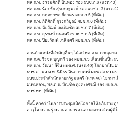
พล.ต.ท. ธรรมศักดิ์ ปิ่นทอง รอง ผบช.ภ.6 (นรต.43) เ
พล.ต.ต. ฉัตรชัย สุรเชษฐพงษ์ รอง ผบช.ภ.2 (นรต.42)
พล.ต.ท. กฤตธาพล ยี่สาคร ผบช.ภ.5 (ที่เดิม)
พล.ต.ท. กิติศักดิ์ ดุรงควิบูลย์ ผบช.ภ.6 (ที่เดิม)
พล.ต.ท. นัยวัฒน์ ผะเดิมชิต ผบช.ภ.7 (ที่เดิม)
พล.ต.ท. สุรพงษ์ ถนอมจิตร ผบช.ภ.8 (ที่เดิม)
พล.ต.ท. ปิยะวัฒน์ เฉลิมศรี ผบช.ภ.9 (ที่เดิม)
ส่วนตำแหน่งที่สำคัญอื่นๆ ได้แก่ พล.ต.ต. ภาณุมาศ
พล.ต.ต. วีรชน บุญทวี รอง ผบช.ภ.5 เลื่อนขึ้นเป็น
พล.ต.ท. วัฒนา ยี่จีน ผบช.ศ. (นรต.40) โยกมาเป็น
ผบช.ศ., พล.ต.ท. นิธิธร จินตกานนท์ ผบช.สง.ผบ.ต
ผบช.ประจำสำนักนายกรัฐมนตรี (นรต.46) โยกมาเป็
ผบช.สอท., พล.ต.ต. บัณฑิต ตุงคะเศรณี รอง ผบช.ภ.6 
ผบช.ทท. (ที่เดิม)
ทั้งนี้ คาดว่าในการประชุมเปิดโอกาสให้อภิปรายทุก
อาวุโส ความรู้ ความสามารถ และผลงาน ส่วนผู้ที่ใ