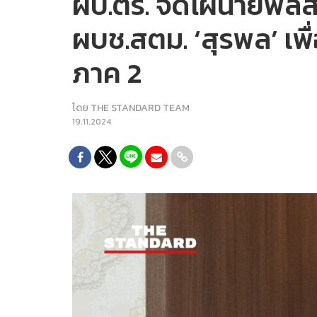
ผบ.ตร. จัดโผนายพลสีกา
ผบช.สตม. ‘สุรพล’ เพ
ภาค 2
โดย
THE STANDARD TEAM
19.11.2024