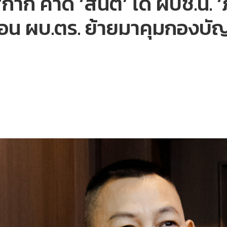
กี คาด ‘สันติ’ ได้ ผบช.น. ‘
ื่อน ผบ.ตร. ย้ายมาคุมกองบ