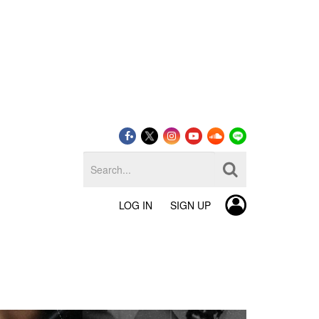
LOG IN
SIGN UP