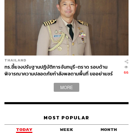
ผู้บัญชาการทหารเรือ
สัตหีบ
113
THAILAND
ทร.ชี้แจงปรับฐานปฏิบัติการจันทบุรี-ตราด รอบด้าน
66
พิจารณาความปลอดภัยกำลังพลตามพื้นที่ ขออย่าแชร์
ABOUT THE AUTHOR
ข้อมูลกระทบความมั่นคง
THE STANDARD TEAM
MORE
กองบรรณาธิการ THE STANDARD
MOST POPULAR
TODAY
WEEK
MONTH