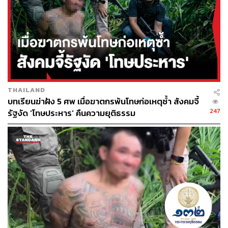
THAILAND
บทเรียนฆ่าฝัง 5 ศพ เมื่อฆาตกรพ้นโทษก่อเหตุซ้ำ สังคมจี้
247
รัฐงัด ‘โทษประหาร’ คืนความยุติธรรม