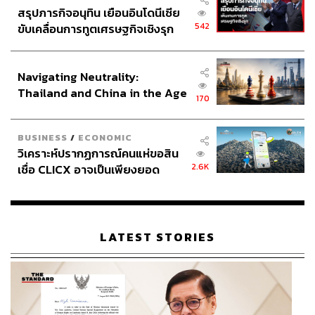
สรุปภารกิจอนุทิน เยือนอินโดนีเซีย
542
ขับเคลื่อนการทูตเศรษฐกิจเชิงรุก
ประกาศหุ้นส่วนยุทธศาสตร์ไทย –
อินโดนีเซีย
Navigating Neutrality:
Thailand and China in the Age
170
of a New Global Order
BUSINESS
/
ECONOMIC
วิเคราะห์ปรากฏการณ์คนแห่ขอสิน
2.6K
เชื่อ CLICX อาจเป็นเพียงยอด
ภูเขาน้ำแข็ง ของปัญหาหนี้ครัว
เรือนไทยที่ถูกซุกไว้
LATEST STORIES