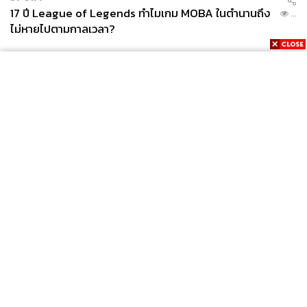
17 ปี League of Legends ทำไมเกม MOBA ในตำนานถึง
...
ไม่หายไปตามกาลเวลา?
News
Wealth
Pop
Podcast
Video
Now
Opinion
Careers
Events
Privacy
About
Contact
Policy
FOR
ADVERTISING
MEMBERSHIP