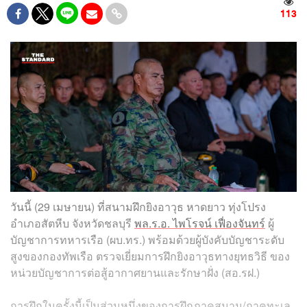
113
วันนี้ (29 เมษายน) ที่สนามฝึกยิงอาวุธ หาดยาว ทุ่งโปรง
อำเภอสัตหีบ จังหวัดชลบุรี
พล.ร.อ. ไพโรจน์ เฟื่องจันทร์
ผู้
บัญชาการทหารเรือ (ผบ.ทร.) พร้อมด้วยผู้บังคับบัญชาระดับ
สูงของกองทัพเรือ ตรวจเยี่ยมการฝึกยิงอาวุธทางยุทธวิธี ของ
หน่วยบัญชาการต่อสู้อากาศยานและรักษาฝั่ง (สอ.รฝ.)
การฝึกในครั้งนี้เป็นส่วนหนึ่งของการฝึกภาคสนาม/ภาคทะเล