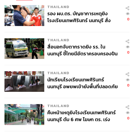
THAILAND
รอง ผบ.ตร. บัญชาการเหตุยิง
0
โรงเรียนเทพศิรินทร์ นนทบุรี สั่ง
ค้นหา 2 รอบยืนยันไร้คนติดค้าง พบ
ศพปู่-ย่าที่บ้านพักผู้ก่อเหตุ
THAILAND
สื่อนอกจับตากราดยิง รร. ใน
0
นนทบุรี ชี้ไทยมีอัตราครอบครองปืน
สูงในระดับต้นของภูมิภาค
THAILAND
นักเรียนโรงเรียนเทพศิรินทร์
0
นนทบุรี อพยพเข้ายังพื้นที่ปลอดภัย
ชั่วคราว หลังเหตุใช้อาวุธปืนภายใน
โรงเรียนคลี่คลาย
THAILAND
คืบหน้าเหตุยิงโรงเรียนเทพศิรินทร์
0
นนทบุรี ดับ 6 ศพ โฆษก ตร. เร่ง
สอบปมขโมยปืนปู่ก่อเหตุ