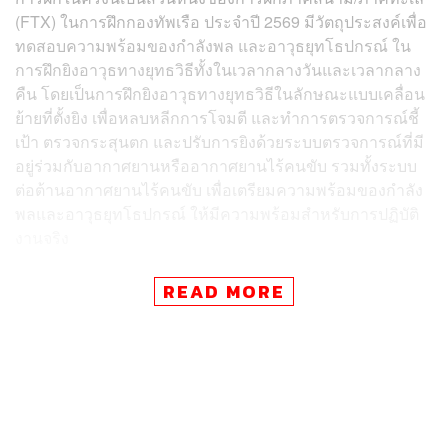
(FTX) ในการฝึกกองทัพเรือ ประจำปี 2569 มีวัตถุประสงค์เพื่อ
ทดสอบความพร้อมของกำลังพล และอาวุธยุทโธปกรณ์ ใน
การฝึกยิงอาวุธทางยุทธวิธีทั้งในเวลากลางวันและเวลากลาง
คืน โดยเป็นการฝึกยิงอาวุธทางยุทธวิธีในลักษณะแบบเคลื่อน
ย้ายที่ตั้งยิง เพื่อหลบหลีกการโจมตี และทำการตรวจการณ์ชี้
เป้า ตรวจกระสุนตก และปรับการยิงด้วยระบบตรวจการณ์ที่มี
อยู่ร่วมกับอากาศยานหรืออากาศยานไร้คนขับ รวมทั้งระบบ
ต่อต้านอากาศยานไร้คนขับ เพื่อเตรียมความพร้อมของกำลัง
พลและอาวุธยุทโธปกรณ์ ให้มีความพร้อมสำหรับการปฏิบัติ
งานจริง
ทั้งนี้ การฝึกกองทัพเรือประจำปี ถือเป็นการฝึกที่มีความ
READ MORE
สำคัญสูงสุดของกองทัพเรือ ซึ่งดำเนินการจัดการฝึกเพื่อให้
สอดคล้องและเป็นตามนโยบายปีแห่งความพร้อมรบของกอง
ทัพเรือ ซึ่งทำการฝึกให้เสมือนการรบจริง เมื่อรบจริงต้องชนะ
โดยทำการฝึกการวางแผนทางทหาร การจัดทำคำสั่ง
ยุทธการ โดยใช้แนวความคิดการปฏิบัติตามแผนเผชิญเหตุ
รวมทั้งแนวทางการใช้กำลังของกองทัพเรือ การอำนวยการ