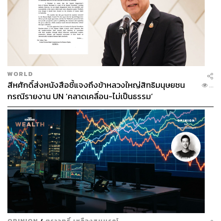
WORLD
สีหศักดิ์ส่งหนังสือชี้แจงถึงข้าหลวงใหญ่สิทธิมนุษยชน
...
กรณีรายงาน UN ‘คลาดเคลื่อน-ไม่เป็นธรรม’
OPINION
/
ตราวุทธิ์ เหลืองสมบูรณ์