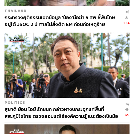
THAILAND
กระทรวงยุติธรรมเปิดข้อมูล ‘ป๋อง’มือฆ่า 5 ศพ ชี้พ้นโทษ
234
อยู่ใต้ JSOC 2 ปี ศาลไม่สั่งติด EM ก่อนก่อเหตุร้าย
POLITICS
สุชาติ ย้อน ไอซ์ รักชนก กล่าวหางบกระจุกแค่พื้นที่
69
สส.ภูมิใจไทย ตรวจสอบแต่ไร้องค์ความรู้ แนะต้องเป็นมือ
อาชีพกว่านี้
TAGS:
FTX
การซ้อมรบ
ไพโรจน์ เฟื่องจันทร์
Drone
กองทัพเรือ
อาวุธยุทโธปกรณ์
ชลบุรี