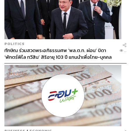
POLITICS
ทักษิณ ร่วมสวดพระอภิธรรมศพ ‘พล.ต.ท. ผ่อน’ บิดา
...
‘พักตร์พิไล ทวีสิน’ สิริอายุ 103 ปี แกนนำเพื่อไทย-บุคคล
หลากวงการร่วมอาลัย
BUSINESS
/
ECONOMIC