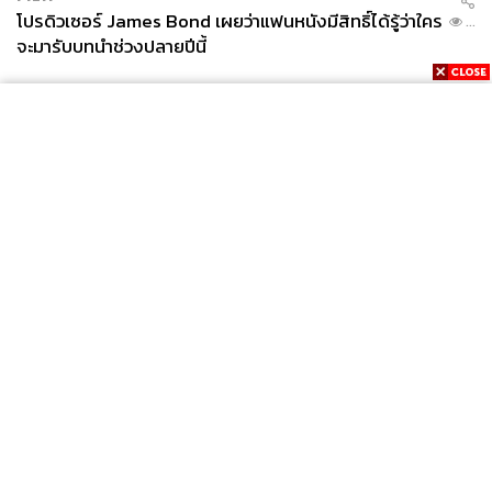
โปรดิวเซอร์ James Bond เผยว่าแฟนหนังมีสิทธิ์ได้รู้ว่าใคร
...
จะมารับบทนำช่วงปลายปีนี้
News
Wealth
Pop
Podcast
Video
Now
Opinion
Careers
Events
Privacy
About
Contact
Policy
FOR
ADVERTISING
MEMBERSHIP