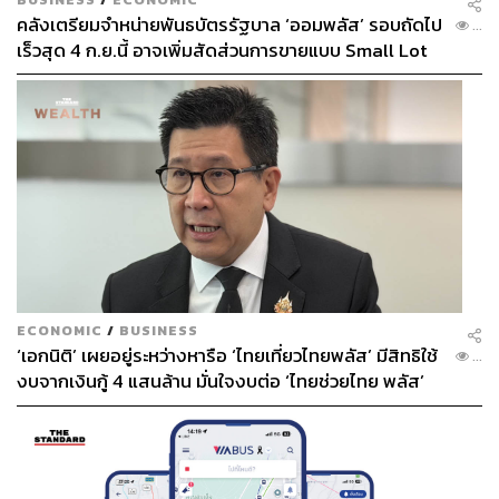
คลังเตรียมจำหน่ายพันธบัตรรัฐบาล ‘ออมพลัส’ รอบถัดไป
...
เร็วสุด 4 ก.ย.นี้ อาจเพิ่มสัดส่วนการขายแบบ Small Lot
First มากขึ้น
ECONOMIC
/
BUSINESS
‘เอกนิติ’ เผยอยู่ระหว่างหารือ ‘ไทยเที่ยวไทยพลัส’ มีสิทธิใช้
...
งบจากเงินกู้ 4 แสนล้าน มั่นใจงบต่อ ‘ไทยช่วยไทย พลัส’
เฟส 2 มีเพียงพอ