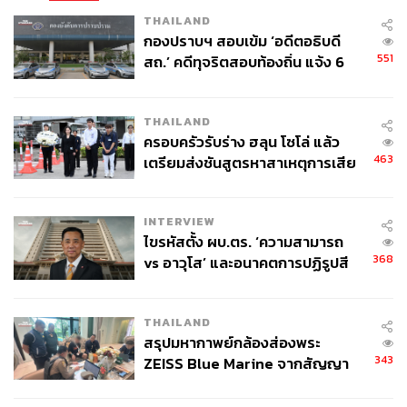
THAILAND
กองปราบฯ สอบเข้ม ‘อดีตอธิบดี
551
สถ.’ คดีทุจริตสอบท้องถิ่น แจ้ง 6
TAGS:
กองทัพเรือ
กองบัญชาการกองทัพไทย
ข้อหาหนัก จ่อชง ป.ป.ช. 12 ส.ค. นี้
เรือพระที่นั่งสุพรรณหงส์
เรือพระที่นั่งอนันตนาคราช
ขบวนพยุหยาตราทางชลมารค
THAILAND
ครอบครัวรับร่าง ฮลุน โซโล่ แล้ว
463
เตรียมส่งชันสูตรหาสาเหตุการเสีย
ชีวิต
INTERVIEW
ไขรหัสตั้ง ผบ.ตร. ‘ความสามารถ
368
vs อาวุโส’ และอนาคตการปฏิรูปสี
กากี กับ พล.ต.อ. เอก อังสนานนท์
104
THAILAND
สรุปมหากาพย์กล้องส่องพระ
ABOUT THE AUTHOR
343
ZEISS Blue Marine จากสัญญา
THE STANDARD TEAM
ผลิต 8.3 ล้าน สู่ข้อพิพาท ‘มา
กองบรรณาธิการ THE STANDARD
เวลล์ฯ’ ฟ้อง ‘โทน บางแค’ ผิดนัด