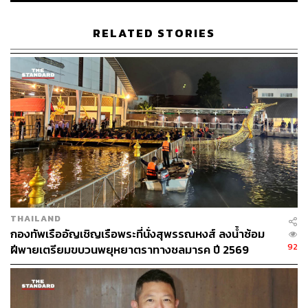
นันตนาคราช
เป็นเรืออัญเชิญผ้าไตร
RELATED STORIES
พล.ร.ท. รัตนะ กล่าวเพิ่มเติมว่า ขอให้กำลังพลทุกนายที่ปฏิบัติ
หน้าที่ฝีพายเรือพระราชพิธี มีความภาคภูมิใจที่ได้เป็นส่วน
สำคัญของขบวนเรือพระราชพิธี และมีโอกาสถวายงานใน
ครั้งสำคัญนี้ โดยความพร้อมเพรียง ท่วงท่าที่สง่างาม และ
ความถูกต้องตามโบราณราชประเพณีของนายเรือ นายท้าย
และฝีพาย ถือเป็นหัวใจสำคัญที่จะทำให้ขบวนเรือมีความ
สมบูรณ์ สง่างาม และสมพระเกียรติ ซึ่งความพร้อมเพรียงดัง
กล่าวจะเกิดขึ้นได้จากการฝึกซ้อมอย่างเข้มข้นและจริงจัง จึง
ขอให้กำลังพลทุกนายทุ่มเทแรงกายแรงใจ และตั้งใจฝึกซ้อม
อย่างเต็มกำลังความสามารถ เพื่อให้ภารกิจสำคัญของกอง
ทัพเรือในครั้งนี้เป็นไปด้วยความเรียบร้อย และนำมาซึ่งชื่อ
THAILAND
เสียงเกียรติยศของกองทัพเรือและประเทศชาติ
กองทัพเรืออัญเชิญเรือพระที่นั่งสุพรรณหงส์ ลงน้ำซ้อม
92
ฝีพายเตรียมขบวนพยุหยาตราทางชลมารค ปี 2569
สำหรับรูปแบบการจัดขบวนพยุหยาตราทางชลมารคครั้งนี้
ใช้เรือพระราชพิธีรวมทั้งสิ้น 52 ลำ แบ่งเป็น 5 ริ้ว ประกอบ
ด้วย ริ้วสายกลาง ริ้วสายใน 2 ริ้ว และริ้วนอก 2 ริ้ว ใช้กำลัง
พลประจำเรือรวม 2,200 นาย