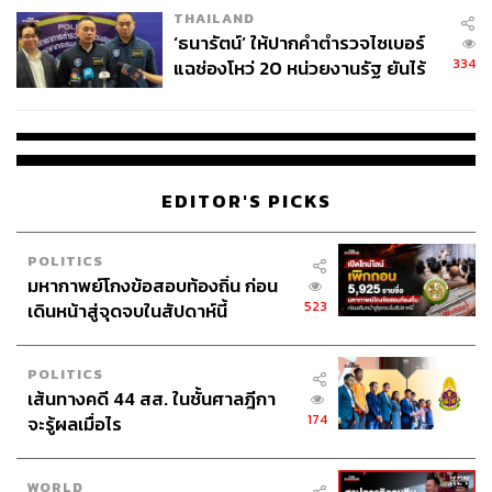
THAILAND
จ่ายหนี้-แอบระบุแบรนด์
‘ธนารัตน์’ ให้ปากคำตำรวจไซเบอร์
334
แฉช่องโหว่ 20 หน่วยงานรัฐ ยันไร้
นัยทางการเมือง
EDITOR'S PICKS
POLITICS
มหากาพย์โกงข้อสอบท้องถิ่น ก่อน
523
เดินหน้าสู่จุดจบในสัปดาห์นี้
POLITICS
เส้นทางคดี 44 สส. ในชั้นศาลฎีกา
174
จะรู้ผลเมื่อไร
WORLD