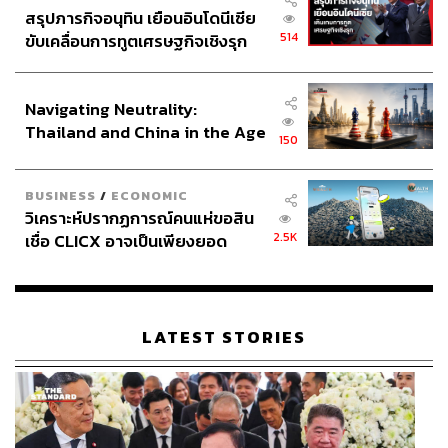
สรุปภารกิจอนุทิน เยือนอินโดนีเซีย
514
ขับเคลื่อนการทูตเศรษฐกิจเชิงรุก
ประกาศหุ้นส่วนยุทธศาสตร์ไทย –
อินโดนีเซีย
Navigating Neutrality:
Thailand and China in the Age
150
of a New Global Order
BUSINESS
/
ECONOMIC
วิเคราะห์ปรากฏการณ์คนแห่ขอสิน
2.5K
เชื่อ CLICX อาจเป็นเพียงยอด
ภูเขาน้ำแข็ง ของปัญหาหนี้ครัว
เรือนไทยที่ถูกซุกไว้
LATEST STORIES