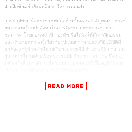
ฝ่ายฝึกซ้อมกำลังพลฝีพาย ให้การต้อนรับ
การฝึกฝีพายเรือพระราชพิธีถือเป็นขั้นตอนสำคัญของการเตรี
ยมความพร้อมกำลังพลในการจัดขบวนพยุหยาตราทาง
ชลมารค โดยก่อนหน้านี้ กองทัพเรือได้จัดให้มีการฝึกอบรม
และถ่ายทอดความรู้เกี่ยวกับรูปแบบการพายและวิธีปฏิบัติที่
ถูกต้องแก่ผู้ทำหน้าที่นายเรือพระราชพิธี จำนวน 58 นาย และ
ผู้ทำหน้าที่นายท้ายเรือพระราชพิธี จำนวน 104 นาย ซึ่งภาย
หลังเสร็จสิ้นการฝึก จะได้รับมอบหมายหน้าที่เป็นครูฝึกฝีพาย
เรือพระราชพิธีของหน่วยรับเรือที่ตนสังกัด
ปัจจุบัน การฝึกฝีพายเรือพระราชพิธีอยู่ในขั้นตอนการฝึกพาย
READ MORE
เรือบนบก หรือเรียกว่า ‘การฝึกพายบนเขียงฝึก’ เพื่อให้ฝีพาย
คุ้นเคยกับน้ำหนักของพาย ลักษณะท่าทาง และความพร้อม
เพรียง ก่อนเข้าสู่การฝึกพายเรือในน้ำ เพื่อเสริมทักษะการ
บังคับเรือ โดยแยกฝึกตามหน่วยในพื้นที่ต่างๆ จากนั้นจะ
เป็นการฝึกฝีพายในเรือจริง ก่อนเข้าสู่การฝึกจัดรูปขบวนใน
แม่น้ำ เพื่อเตรียมความพร้อมสำหรับการซ้อมย่อยและซ้อม