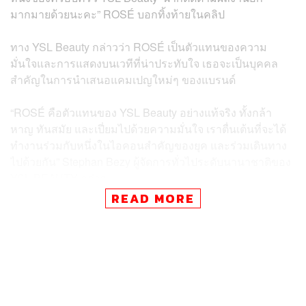
มากมายด้วยนะคะ” ROSÉ บอกทิ้งท้ายในคลิป
ทาง YSL Beauty กล่าวว่า ROSÉ เป็นตัวแทนของความ
มั่นใจและการแสดงบนเวทีที่น่าประทับใจ เธอจะเป็นบุคคล
สำคัญในการนำเสนอแคมเปญใหม่ๆ ของแบรนด์
“ROSÉ คือตัวแทนของ YSL Beauty อย่างแท้จริง ทั้งกล้า
หาญ ทันสมัย และเปี่ยมไปด้วยความมั่นใจ เราตื่นเต้นที่จะได้
ทำงานร่วมกับหนึ่งในไอคอนสำคัญของยุค และร่วมเดินทาง
ไปด้วยกัน” Stephan Bezy ผู้จัดการทั่วไประดับนานาชาติของ
YSL BEAUTY กล่าว
READ MORE
ซึ่งนอกจาก ROSÉ แล้วยังมี Dua Lipa ที่เป็นแบรนด์แอมบา
สเดอร์ระดับโลกของ YSL Beauty ที่เพิ่งขึ้นแคมเปญบลัชออน
Make Me Blush แบบตลับอันล่าสุด และยังเป็นเฟซของ
น้ำหอม Libre มาตั้งแต่ปี 2019 รวมไปถึงยังมี Danielle Marsh
ศิลปินเคป๊อปขวัญใจ Gen Z เข้ามาเป็นแบรนด์แอมบาสเดอร์
ในปี 2023