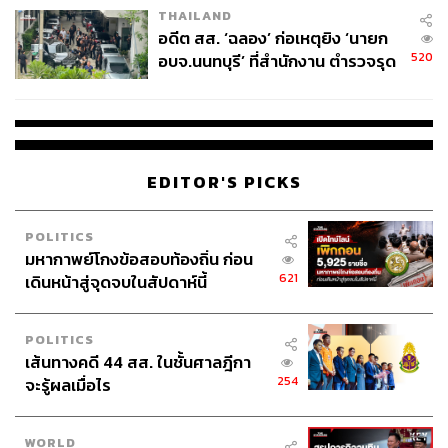
THAILAND
อดีต สส. ‘ฉลอง’ ก่อเหตุยิง ‘นายก
520
อบจ.นนทบุรี’ ที่สำนักงาน ตำรวจรุด
ลงพื้นที่
EDITOR'S PICKS
POLITICS
มหากาพย์โกงข้อสอบท้องถิ่น ก่อน
621
เดินหน้าสู่จุดจบในสัปดาห์นี้
POLITICS
เส้นทางคดี 44 สส. ในชั้นศาลฎีกา
254
จะรู้ผลเมื่อไร
WORLD