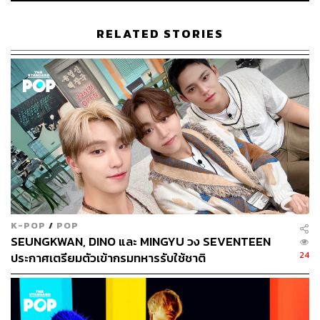
ABOUT THE AUTHOR
เริ่มต้น เขมะเพ็ชร
RELATED STORIES
กองบรรณาธิการคัลเจอร์ สำนักข่าว THE
STANDARD
K-POP
/
POP
SEUNGKWAN, DINO และ MINGYU วง SEVENTEEN
24
ประกาศเตรียมตัวเข้ากรมทหารรับใช้ชาติ