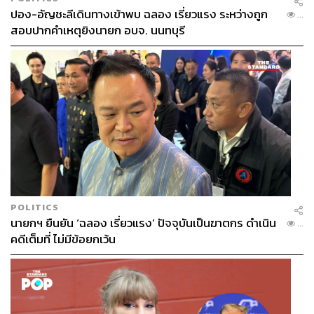
ปอง-อัญชะลีเดินทางเข้าพบ ฉลอง เรี่ยวแรง ระหว่างถูก
...
สอบปากคำเหตุยิงนายก อบจ. นนทบุรี
POLITICS
นายกฯ ยืนยัน ‘ฉลอง เรี่ยวแรง’ ปัจจุบันเป็นฆาตกร ดำเนิน
...
คดีเต็มที่ ไม่มีข้อยกเว้น