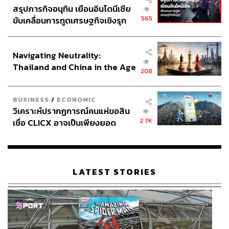
สรุปภารกิจอนุทิน เยือนอินโดนีเซีย
565
ขับเคลื่อนการทูตเศรษฐกิจเชิงรุก
ประกาศหุ้นส่วนยุทธศาสตร์ไทย –
อินโดนีเซีย
Navigating Neutrality:
Thailand and China in the Age
208
of a New Global Order
BUSINESS
/
ECONOMIC
วิเคราะห์ปรากฏการณ์คนแห่ขอสิน
2.7K
เชื่อ CLICX อาจเป็นเพียงยอด
ภูเขาน้ำแข็ง ของปัญหาหนี้ครัว
เรือนไทยที่ถูกซุกไว้
LATEST STORIES