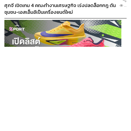
ศุภจี เปิดเกม 4 คณะทำงานเศรษฐกิจ เร่งปลดล็อกกฎ ดัน
...
ชุมชน-เอสเอ็มอีเป็นเครื่องยนต์ใหม่
SPORT
เปิดลิสต์ 9 รองเท้าวิ่ง & เวิร์กเอาต์ สำหรับสายลุย HYROX
...