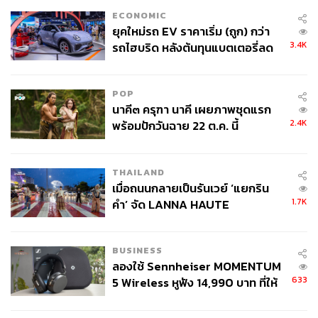
ECONOMIC
ยุคใหม่รถ EV ราคาเริ่ม (ถูก) กว่า
3.4K
รถไฮบริด หลังต้นทุนแบตเตอรี่ลด
ลง - จีนแห่บุกตลาดเกิดใหม่
POP
นาคี๓ ครุฑา นาคี เผยภาพชุดแรก
2.4K
พร้อมปักวันฉาย 22 ต.ค. นี้
THAILAND
เมื่อถนนกลายเป็นรันเวย์ ‘แยกริน
1.7K
คำ’ จัด LANNA HAUTE
COUTURE กลางสายฝน
BUSINESS
ลองใช้ Sennheiser MOMENTUM
633
5 Wireless หูฟัง 14,990 บาท ที่ให้
ผู้ใช้ถอดเปลี่ยนแบตเองได้ ก่อนกฎ
EU บังคับปีหน้า